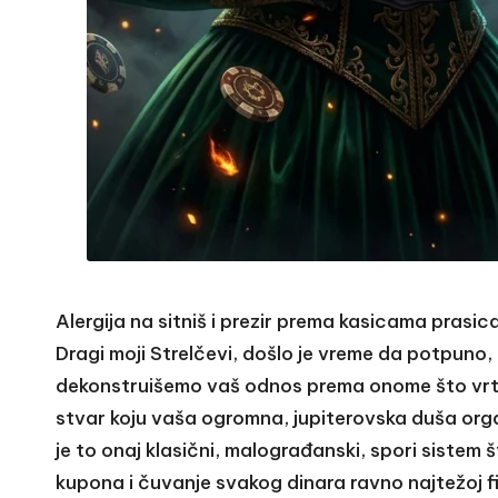
Alergija na sitniš i prezir prema kasicama prasi
Dragi moji Strelčevi, došlo je vreme da potpuno, 
dekonstruišemo vaš odnos prema onome što vrti
stvar koju vaša ogromna, jupiterovska duša org
je to onaj klasični, malograđanski, spori sistem š
kupona i čuvanje svakog dinara ravno najtežoj fizi