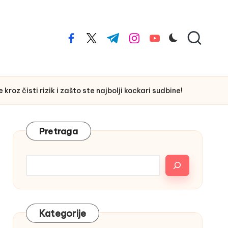
facebook.com
twitter.com
t.me
instagram.com
youtube.com
oz čisti rizik i zašto ste najbolji kockari sudbine!
Pretraga
Kategorije