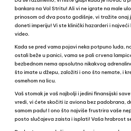
bankara na Vol Stritu! Ali vi ne igrate na male 
prinosom od dva posto godišnje, vi tražite onaj j
doneti imperiju! Vi ste klinički hazarderi i najveć
video.
Kada se pred vama pojavi neka potpuno luda, na
ostali beže u panici, vama se pali crvena lampic
bezbednom nema apsolutno nikakvog adrenalina! 
što imate u džepu, založiti i ono što nemate, i k
osmehom na licu.
Vaš stomak je vaš najbolji i jedini finansijski sa
vredi, vi ćete skočiti iz aviona bez padobrana, d
samom padu! I ono što najviše frustrira vaše nepr
posto slučajeva zaista i isplati! Vaša hrabrost 