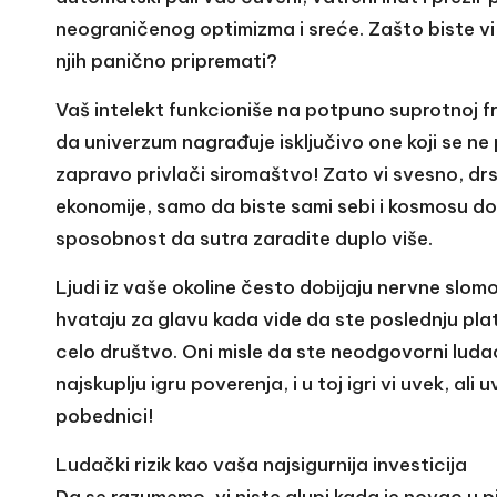
neograničenog optimizma i sreće. Zašto biste vi
njih panično pripremati?
Vaš intelekt funkcioniše na potpuno suprotnoj fr
da univerzum nagrađuje isključivo one koji se ne
zapravo privlači siromaštvo! Zato vi svesno, drs
ekonomije, samo da biste sami sebi i kosmosu d
sposobnost da sutra zaradite duplo više.
Ljudi iz vaše okoline često dobijaju nervne slomove
hvataju za glavu kada vide da ste poslednju plat
celo društvo. Oni misle da ste neodgovorni luda
najskuplju igru poverenja, i u toj igri vi uvek, ali
pobednici!
Ludački rizik kao vaša najsigurnija investicija
Da se razumemo, vi niste glupi kada je novac u pi