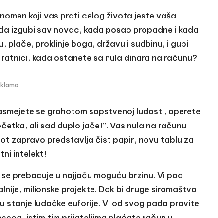
nomen koji vas prati celog života jeste vaša
ada izgubi sav novac, kada posao propadne i kada
, plače, proklinje boga, državu i sudbinu, i gubi
ki ratnici, kada ostanete sa nula dinara na računu?
eklama
nasmejete se grohotom sopstvenoj ludosti, operete
četka, ali sad duplo jače!”. Vas nula na računu
ot zapravo predstavlja čist papir, novu tablu za
tni intelekt!
se prebacuje u najjaču moguću brzinu. Vi pod
alnije, milionske projekte. Dok bi druge siromaštvo
 u stanje ludačke euforije. Vi od svog pada pravite
eseca, istim tim prijateljima plaćate račun u