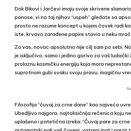
Dok Bikovi i Jarčevi imaju svoje skrivene slamar
ponose, vi na taj njihov “uspeh” gledate sa aps
prosto ne razume koncept u kojem čovek radi ka
iste, krvavo zarađene papire stavio u neku mračn
Za vas, novac apsolutno nije cilj sam po sebi. N
je isključivo, samo i jedino gorivo za vaš ludački
prolaznu kosmičku energiju koja mora neprestano d
suprotnom gubi svaku svoju pravu, magičnu vre
R
Filozofija “čuvaj za crne dane” kao najveća uvr
Ubedljivo najgora, najtoksičnija rečenica koju 
uplašena i patetična izreka: “Čuvaj pare za crn
automatski pali vaš čuveni, vatreni inat i prezir