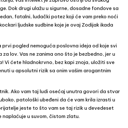
uloge. Dok drugi ulažu u sigurne, dosadne fondove sa
edan, fatalni, ludački potez koji će vam preko noći
i kockari ljudske sudbine koje je ovaj Zodijak ikada
 prvi pogled nemoguća poslovna ideja od koje svi
a za lov. Vas ne zanima ono što je bezbedno, jer u
Vi ćete hladnokrvno, bez kapi znoja, uložiti sve
renuti u apsolutni rizik sa onim vašim arogantnim
vetnik. Ako vam taj ludi osećaj unutra govori da stvar
uboko, patološki ubeđeni da će vam krila izrasti u
ijatelje jeste to što vam se taj rizik u devedeset
se naplaćuje u suvom, čistom zlatu.