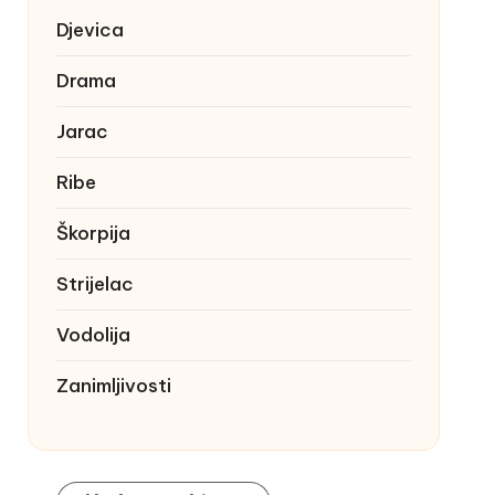
Djevica
Drama
Jarac
Ribe
Škorpija
Strijelac
Vodolija
Zanimljivosti