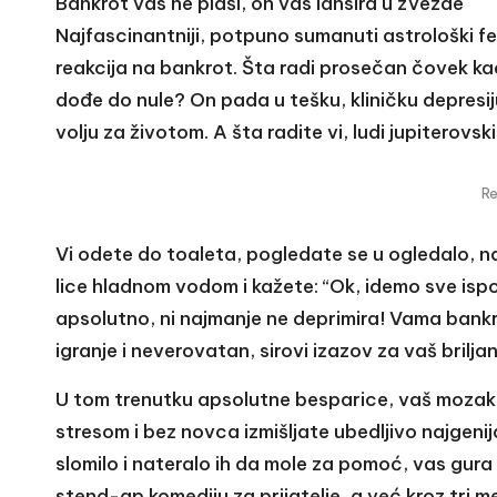
Bankrot vas ne plaši, on vas lansira u zvezde
Najfascinantniji, potpuno sumanuti astrološki fe
reakcija na bankrot. Šta radi prosečan čovek k
dođe do nule? On pada u tešku, kliničku depresiju
volju za životom. A šta radite vi, ludi jupiterovs
R
Vi odete do toaleta, pogledate se u ogledalo, 
lice hladnom vodom i kažete: “Ok, idemo sve ispo
apsolutno, ni najmanje ne deprimira! Vama bankr
igranje i neverovatan, sirovi izazov za vaš briljan
U tom trenutku apsolutne besparice, vaš mozak 
stresom i bez novca izmišljate ubedljivo najgenij
slomilo i nateralo ih da mole za pomoć, vas gura
stend-ap komediju za prijatelje, a već kroz tri m