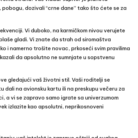
, pobogu, dozivali “crne dane” tako što ćete se za
ekvenciji. Vi duboko, na karmičkom nivou verujete
 plaše gladi. Vi znate da strah od siromaštva
ko i namerno trošite novac, prkoseći svim pravilima
okazali da apsolutno ne sumnjate u sopstvenu
 gledajući vaš životni stil. Vaši roditelji se
u dali na avionsku kartu ili na preskupu večeru za
ci, a vi se zapravo samo igrate sa univerzumom
 uvek izlazite kao apsolutni, neprikosnoveni
tanju; vaš intelekt je zapravo oštriji od svakog