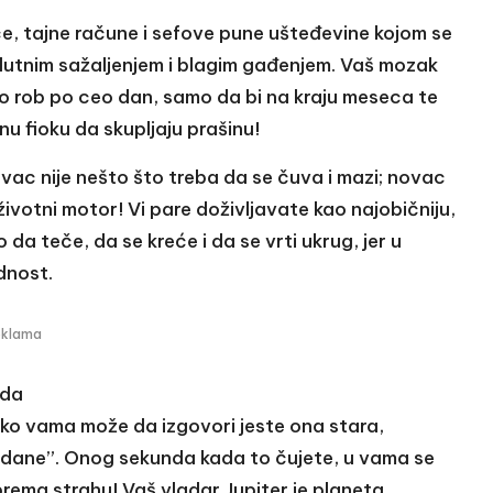
ice, tajne račune i sefove pune ušteđevine kojom se
olutnim sažaljenjem i blagim gađenjem. Vaš mozak
o rob po ceo dan, samo da bi na kraju meseca te
u fioku da skupljaju prašinu!
ovac nije nešto što treba da se čuva i mazi; novac
 životni motor! Vi pare doživljavate kao najobičniju,
a teče, da se kreće i da se vrti ukrug, jer u
dnost.
eklama
eda
neko vama može da izgovori jeste ona stara,
e dane”. Onog sekunda kada to čujete, u vama se
 prema strahu! Vaš vladar Jupiter je planeta