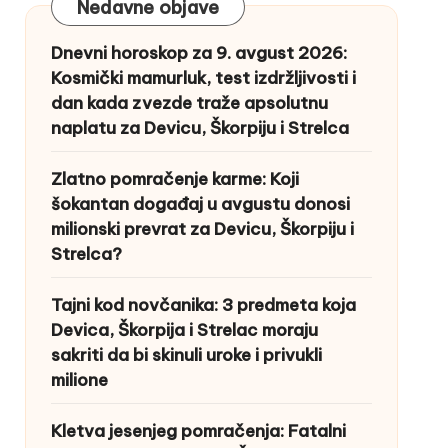
Nedavne objave
Dnevni horoskop za 9. avgust 2026:
Kosmički mamurluk, test izdržljivosti i
dan kada zvezde traže apsolutnu
naplatu za Devicu, Škorpiju i Strelca
Zlatno pomračenje karme: Koji
šokantan događaj u avgustu donosi
milionski prevrat za Devicu, Škorpiju i
Strelca?
Tajni kod novčanika: 3 predmeta koja
Devica, Škorpija i Strelac moraju
sakriti da bi skinuli uroke i privukli
milione
Kletva jesenjeg pomračenja: Fatalni