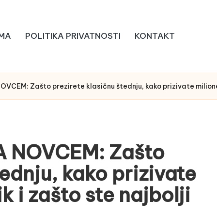
MA
POLITIKA PRIVATNOSTI
KONTAKT
CEM: Zašto prezirete klasičnu štednju, kako prizivate milione kr
A NOVCEM: Zašto
tednju, kako prizivate
ik i zašto ste najbolji