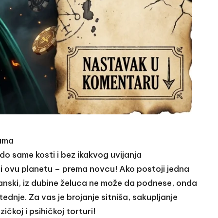
cama
do same kosti i bez ikakvog uvijanja
 ovu planetu – prema novcu! Ako postoji jedna
anski, iz dubine želuca ne može da podnese, onda
tednje. Za vas je brojanje sitniša, sakupljanje
čkoj i psihičkoj torturi!