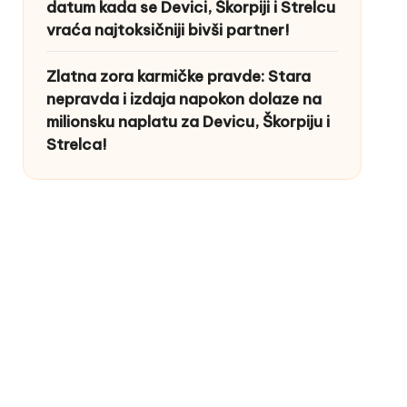
datum kada se Devici, Škorpiji i Strelcu
vraća najtoksičniji bivši partner!
Zlatna zora karmičke pravde: Stara
nepravda i izdaja napokon dolaze na
milionsku naplatu za Devicu, Škorpiju i
Strelca!