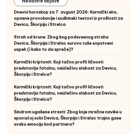
Nedavne objave
Dnevni horoskop za 7. avgust 2026: Karmički eho,
opasne provokacije i sudbinski testovi iz prošlosti za
Devicu, Škorpiju i Strelca
Strah od krune: Zbog kog podsvesnog straha
Devica, Škorpija i Strelac surovo ruše sopstveni
uspeh (i kako to da spreče)?
Karmički kriptonit: Koji tačno profil ličnosti
predstavlja fatalnu, neizlečivu slabost za Devicu,
Škorpiju i Strelca?
Karmički kriptonit: Koji tačno profil ličnosti
predstavlja fatalnu, neizlečivu slabost za Devicu,
Škorpiju i Strelca?
Sindrom ugašene strasti: Zbog koje mračne navike u
spavaćoj sobi Devica, Škorpija i Strelac trajno gase
svaku emociju kod partnera?