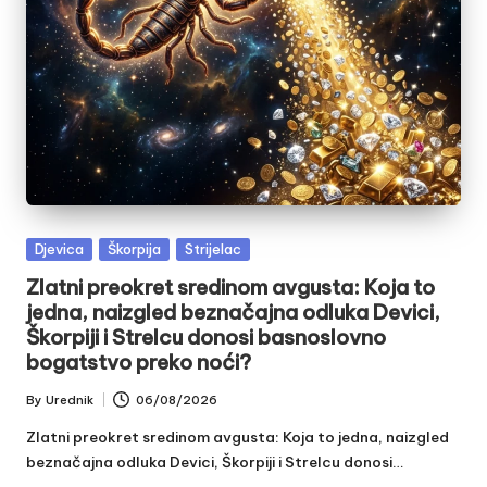
Posted
Djevica
Škorpija
Strijelac
in
Zlatni preokret sredinom avgusta: Koja to
jedna, naizgled beznačajna odluka Devici,
Škorpiji i Strelcu donosi basnoslovno
bogatstvo preko noći?
By
Urednik
06/08/2026
Posted
by
Zlatni preokret sredinom avgusta: Koja to jedna, naizgled
beznačajna odluka Devici, Škorpiji i Strelcu donosi…