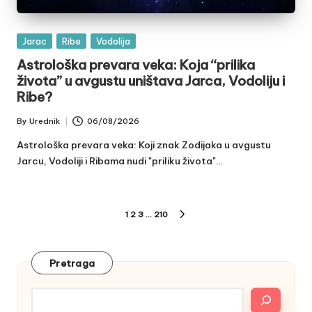
Posted
Jarac
Ribe
Vodolija
in
Astrološka prevara veka: Koja “prilika
života” u avgustu uništava Jarca, Vodoliju i
Ribe?
By
Urednik
06/08/2026
Posted
by
Astrološka prevara veka: Koji znak Zodijaka u avgustu
Jarcu, Vodoliji i Ribama nudi "priliku života"…
Posts
1
2
3
…
210
NEXT
pagination
PAGE
Pretraga