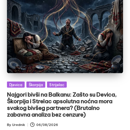
Posted
Djevica
Škorpija
Strijelac
in
Najgori bivši na Balkanu: Zašto su Devica,
Škorpija i Strelac apsolutna noćna mora
svakog bivšeg partnera? (Brutalno
zabavna analiza bez cenzure)
By
Urednik
06/08/2026
Posted