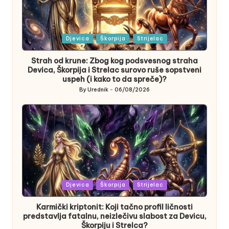
Posted
Djevica
Škorpija
Strijelac
in
Strah od krune: Zbog kog podsvesnog straha
Devica, Škorpija i Strelac surovo ruše sopstveni
uspeh (i kako to da spreče)?
By
Urednik
06/08/2026
Posted
by
Posted
Djevica
Škorpija
Strijelac
in
Karmički kriptonit: Koji tačno profil ličnosti
predstavlja fatalnu, neizlečivu slabost za Devicu,
Škorpiju i Strelca?