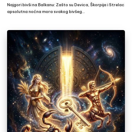
by
Najgori bivši na Balkanu: Zašto su Devica, Škorpija i Strelac
apsolutna noćna mora svakog bivšeg…