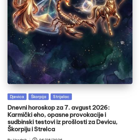
Posted
Djevica
Škorpija
Strijelac
in
Dnevni horoskop za 7. avgust 2026:
Karmički eho, opasne provokacije i
sudbinski testovi iz prošlosti za Devicu,
Škorpiju i Strelca
By
Urednik
06/08/2026