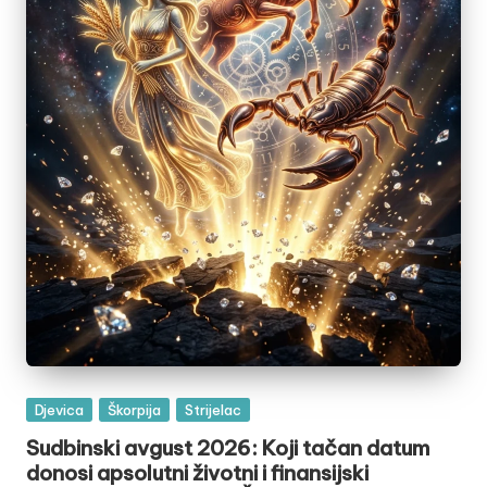
Posted
Djevica
Škorpija
Strijelac
in
Sudbinski avgust 2026: Koji tačan datum
donosi apsolutni životni i finansijski