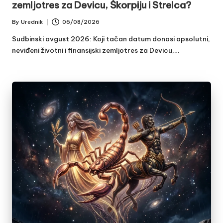
zemljotres za Devicu, Škorpiju i Strelca?
By
Urednik
06/08/2026
Posted
by
Sudbinski avgust 2026: Koji tačan datum donosi apsolutni,
neviđeni životni i finansijski zemljotres za Devicu,…