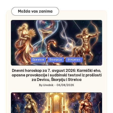
Možda vas zanima
Posted
Djevica
Škorpija
Strijelac
in
Dnevni horoskop za 7. avgust 2026: Karmički eho,
opasne provokacije i sudbinski testovi iz prošlosti
za Devicu, Škorpiju i Strelca
By
Urednik
06/08/2026
Posted
by