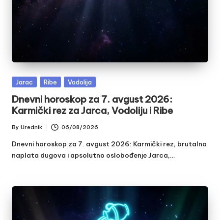
Posted
Jarac
Ribe
Vodolija
in
Dnevni horoskop za 7. avgust 2026:
Karmički rez za Jarca, Vodoliju i Ribe
By
Urednik
06/08/2026
Posted
by
Dnevni horoskop za 7. avgust 2026: Karmički rez, brutalna
naplata dugova i apsolutno oslobođenje Jarca,…