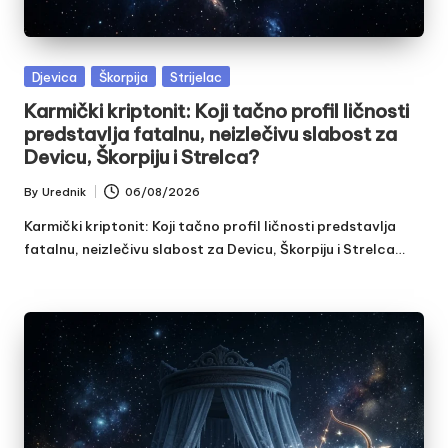
Posted
Djevica
Škorpija
Strijelac
in
Karmički kriptonit: Koji tačno profil ličnosti
predstavlja fatalnu, neizlečivu slabost za
Devicu, Škorpiju i Strelca?
By
Urednik
06/08/2026
Posted
by
Karmički kriptonit: Koji tačno profil ličnosti predstavlja
fatalnu, neizlečivu slabost za Devicu, Škorpiju i Strelca…