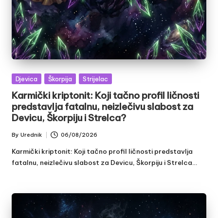
Posted
Djevica
Škorpija
Strijelac
in
Karmički kriptonit: Koji tačno profil ličnosti
predstavlja fatalnu, neizlečivu slabost za
Devicu, Škorpiju i Strelca?
By
Urednik
06/08/2026
Posted
by
Karmički kriptonit: Koji tačno profil ličnosti predstavlja
fatalnu, neizlečivu slabost za Devicu, Škorpiju i Strelca…