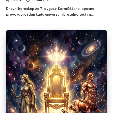
Posted
by
Dnevni horoskop za 7. avgust: Karmički eho, opasne
provokacije i dan kada univerzum brutalno testira…