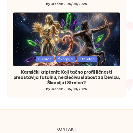
By
Urednik
06/08/2026
Posted
by
Posted
Djevica
Škorpija
Strijelac
in
Karmički kriptonit: Koji tačno profil ličnosti
predstavlja fatalnu, neizlečivu slabost za Devicu,
Škorpiju i Strelca?
By
Urednik
06/08/2026
Posted
by
KONTAKT