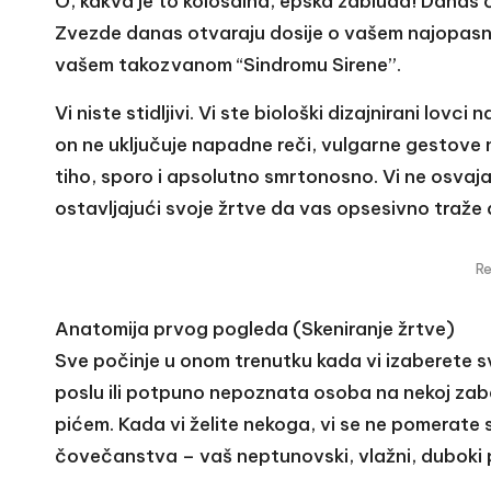
O, kakva je to kolosalna, epska zabluda! Danas ć
Zvezde danas otvaraju dosije o vašem najopasnije
vašem takozvanom “Sindromu Sirene”.
Vi niste stidljivi. Vi ste biološki dizajnirani lov
on ne uključuje napadne reči, vulgarne gestove n
tiho, sporo i apsolutno smrtonosno. Vi ne osvaja
ostavljajući svoje žrtve da vas opsesivno traže 
R
Anatomija prvog pogleda (Skeniranje žrtve)
Sve počinje u onom trenutku kada vi izaberete sv
poslu ili potpuno nepoznata osoba na nekoj zaba
pićem. Kada vi želite nekoga, vi se ne pomerate sa
čovečanstva – vaš neptunovski, vlažni, duboki 