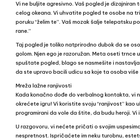
Vi ne buljite agresivno. Vaš pogled je dizajniran
celog okeana. Vi uhvatite pogled te osobe na tri
poruku “želim te”. Vaš mozak šalje telepatsku po
rane.”
Taj pogled je toliko natprirodno dubok da se o
golom. Njen ego je razoružan. Meta oseti trnce u 
spuštate pogled, blago se nasmešite i nastavlj
da ste upravo bacili udicu sa koje ta osoba više
Mreža lažne ranjivosti
Kada konačno dođe do verbalnog kontakta, vi ne
okrećete igru! Vi koristite svoju “ranjivost” kao u
programirani da vole da štite, da budu heroji. Vi
U razgovoru, vi nećete pričati o svojim uspesim
nespretnost. Ispričaćete im neku turobnu, estetsk