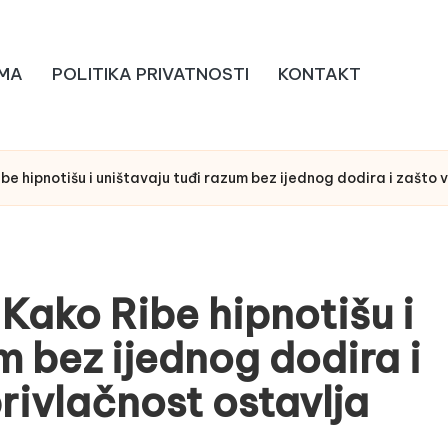
MA
POLITIKA PRIVATNOSTI
KONTAKT
e hipnotišu i uništavaju tuđi razum bez ijednog dodira i zašto v
ako Ribe hipnotišu i
m bez ijednog dodira i
rivlačnost ostavlja