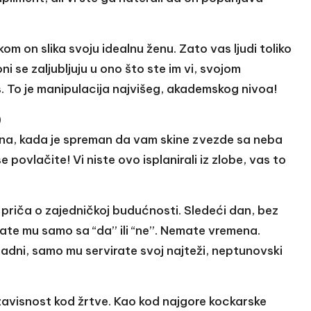
om on slika svoju idealnu ženu. Zato vas ljudi toliko
oni se zaljubljuju u ono što ste im vi, svojom
s. To je manipulacija najvišeg, akademskog nivoa!
)
ena, kada je spreman da vam skine zvezde sa neba
 povlačite! Vi niste ovo isplanirali iz zlobe, vas to
u priča o zajedničkoj budućnosti. Sledeći dan, bez
rate mu samo sa “da” ili “ne”. Nemate vremena.
hladni, samo mu servirate svoj najteži, neptunovski
zavisnost kod žrtve. Kao kod najgore kockarske