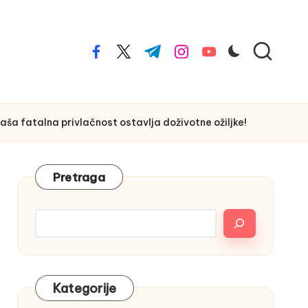
facebook.com
twitter.com
t.me
instagram.com
youtube.com
aša fatalna privlačnost ostavlja doživotne ožiljke!
Pretraga
Kategorije