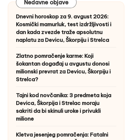
Nedavne objave
Dnevni horoskop za 9. avgust 2026:
Kosmički mamurluk, test izdržljivosti i
dan kada zvezde traže apsolutnu
naplatu za Devicu, Škorpiju i Strelca
Zlatno pomračenje karme: Koji
šokantan događaj u avgustu donosi
milionski prevrat za Devicu, Škorpiju i
Strelca?
Tajni kod novčanika: 3 predmeta koja
Devica, Škorpija i Strelac moraju
sakriti da bi skinuli uroke i privukli
milione
Kletva jesenjeg pomračenja: Fatalni