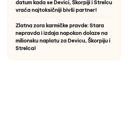
datum kada se Devici, Škorpiji i Strelcu
vraća najtoksičniji bivši partner!
Zlatna zora karmičke pravde: Stara
nepravda i izdaja napokon dolaze na
milionsku naplatu za Devicu, Škorpiju i
Strelca!