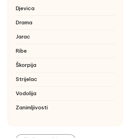
Djevica
Drama
Jarac
Ribe
Škorpija
Strijelac
Vodolija
Zanimljivosti