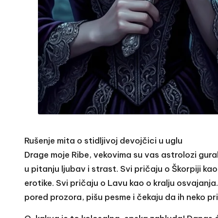
Rušenje mita o stidljivoj devojčici u uglu
Drage moje Ribe, vekovima su vas astrolozi gurali
u pitanju ljubav i strast. Svi pričaju o Škorpij
erotike. Svi pričaju o Lavu kao o kralju osvajanja
pored prozora, pišu pesme i čekaju da ih neko pri