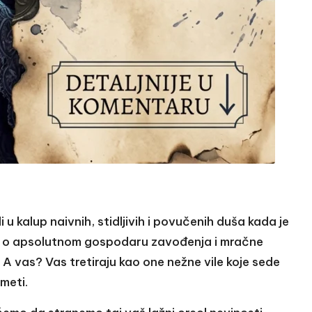
 u kalup naivnih, stidljivih i povučenih duša kada je
i kao o apsolutnom gospodaru zavođenja i mračne
. A vas? Vas tretiraju kao one nežne vile koje sede
meti.