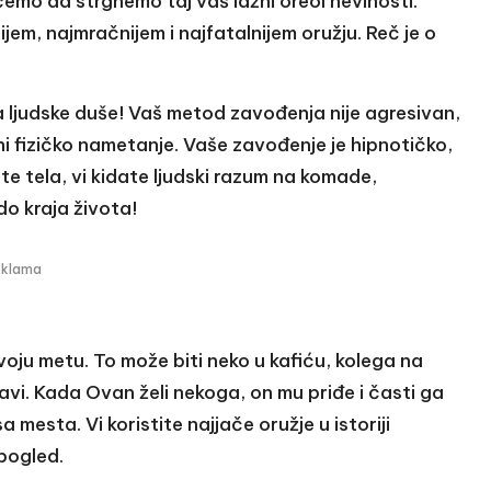
emo da strgnemo taj vaš lažni oreol nevinosti.
m, najmračnijem i najfatalnijem oružju. Reč je o
ci na ljudske duše! Vaš metod zavođenja nije agresivan,
i fizičko nametanje. Vaše zavođenje je hipnotičko,
te tela, vi kidate ljudski razum na komade,
do kraja života!
eklama
oju metu. To može biti neko u kafiću, kolega na
vi. Kada Ovan želi nekoga, on mu priđe i časti ga
 mesta. Vi koristite najjače oružje u istoriji
pogled.