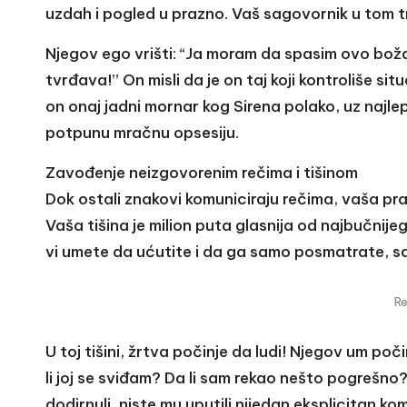
uzdah i pogled u prazno. Vaš sagovornik u tom t
Njegov ego vrišti: “Ja moram da spasim ovo bož
tvrđava!” On misli da je on taj koji kontroliše situ
on onaj jadni mornar kog Sirena polako, uz najl
potpunu mračnu opsesiju.
Zavođenje neizgovorenim rečima i tišinom
Dok ostali znakovi komuniciraju rečima, vaša pr
Vaša tišina je milion puta glasnija od najbučni
vi umete da ućutite i da ga samo posmatrate, 
R
U toj tišini, žrtva počinje da ludi! Njegov um po
li joj se sviđam? Da li sam rekao nešto pogrešno?
dodirnuli, niste mu uputili nijedan eksplicitan ko