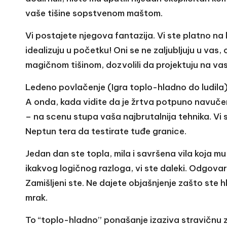
vaše tišine sopstvenom maštom.
Vi postajete njegova fantazija. Vi ste platno na k
idealizuju u početku! Oni se ne zaljubljuju u vas, 
magičnom tišinom, dozvolili da projektuju na va
Ledeno povlačenje (Igra toplo-hladno do ludila
A onda, kada vidite da je žrtva potpuno navuč
– na scenu stupa vaša najbrutalnija tehnika. Vi se
Neptun tera da testirate tuđe granice.
Jedan dan ste topla, mila i savršena vila koja m
ikakvog logičnog razloga, vi ste daleki. Odgova
Zamišljeni ste. Ne dajete objašnjenje zašto ste 
mrak.
To “toplo-hladno” ponašanje izaziva stravičnu 