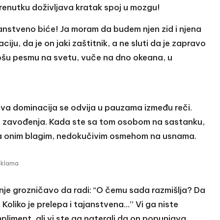
renutku doživljava kratak spoj u mozgu!
anstveno biće! Ja moram da budem njen zid i njena
aciju, da je on jaki zaštitnik, a ne sluti da je zapravo
epšu pesmu na svetu, vuče na dno okeana, u
ava dominacija se odvija u pauzama između reči.
jeg zavođenja. Kada ste sa tom osobom na sastanku,
sa onim blagim, nedokučivim osmehom na usnama.
eklama
činje grozničavo da radi: “O čemu sada razmišlja? Da
 Koliko je prelepa i tajanstvena…” Vi ga niste
mpliment, ali vi ste ga naterali da on popunjava