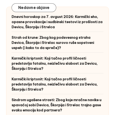
Nedavne objave
Dnevni horoskop za 7. avgust 2026: Karmički eho,
opasne provokacije i sudbinski testovi iz prošlosti za
Devicu, Škorpiju i Strelca
Strah od krune: Zbog kog podsvesnog straha
Devica, Škorpija i Strelac surovo ruše sopstveni
uspeh (i kako to da spreče)?
Karmički kriptonit: Koji tačno profil ličnosti
predstavlja fatalnu, neizlečivu slabost za Devicu,
Škorpiju i Strelca?
Karmički kriptonit: Koji tačno profil ličnosti
predstavlja fatalnu, neizlečivu slabost za Devicu,
Škorpiju i Strelca?
Sindrom ugašene strasti: Zbog koje mračne navike u
spavaćoj sobi Devica, Škorpija i Strelac trajno gase
svaku emociju kod partnera?