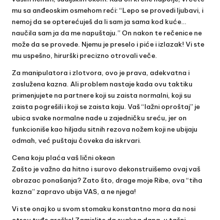
mu sa anđeoskim osmehom reći: “Lepo se provedi ljubavi, i
nemoj da se opterećuješ da li sam ja sama kod kuće…
naučila sam ja da me napuštaju.” On nakon te rečenice ne
može da se provede. Njemu je preselo i piće i izlazak! Vi ste
mu uspešno, hirurški precizno otrovali veče.
Za manipulatora i zlotvora, ovo je prava, adekvatna i
zaslužena kazna. Ali problem nastaje kada ovu taktiku
primenjujete na partnere koji su zaista normalni, koji su
zaista pogrešili i koji se zaista kaju. Vaš “lažni oproštaj” je
ubica svake normalne nade u zajedničku sreću, jer on
funkcioniše kao hiljadu sitnih rezova nožem koji ne ubijaju
odmah, već puštaju čoveka da iskrvari.
Cena koju plaća vaš lični okean
Zašto je važno da hitno i surovo dekonstruišemo ovaj vaš
obrazac ponašanja? Zato što, drage moje Ribe, ova “tiha
kazna” zapravo ubija VAS, a ne njega!
Vi ste onaj ko u svom stomaku konstantno mora da nosi
otrov tuđe greške! Zamislite da svakog dana, u tašni,