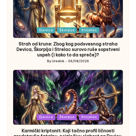
Posted
Djevica
Škorpija
Strijelac
in
Strah od krune: Zbog kog podsvesnog straha
Devica, Škorpija i Strelac surovo ruše sopstveni
uspeh (i kako to da spreče)?
By
Urednik
06/08/2026
Posted
by
Posted
Djevica
Škorpija
Strijelac
in
Karmički kriptonit: Koji tačno profil ličnosti