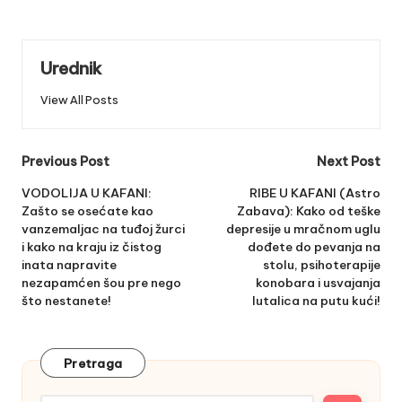
Urednik
View All Posts
Post
Previous Post
Next Post
navigation
VODOLIJA U KAFANI:
RIBE U KAFANI (Astro
Zašto se osećate kao
Zabava): Kako od teške
vanzemaljac na tuđoj žurci
depresije u mračnom uglu
i kako na kraju iz čistog
dođete do pevanja na
inata napravite
stolu, psihoterapije
nezapamćen šou pre nego
konobara i usvajanja
što nestanete!
lutalica na putu kući!
Pretraga