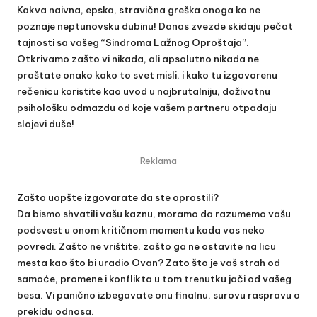
Kakva naivna, epska, stravična greška onoga ko ne
poznaje neptunovsku dubinu! Danas zvezde skidaju pečat
tajnosti sa vašeg “Sindroma Lažnog Oproštaja”.
Otkrivamo zašto vi nikada, ali apsolutno nikada ne
praštate onako kako to svet misli, i kako tu izgovorenu
rečenicu koristite kao uvod u najbrutalniju, doživotnu
psihološku odmazdu od koje vašem partneru otpadaju
slojevi duše!
Reklama
Zašto uopšte izgovarate da ste oprostili?
Da bismo shvatili vašu kaznu, moramo da razumemo vašu
podsvest u onom kritičnom momentu kada vas neko
povredi. Zašto ne vrištite, zašto ga ne ostavite na licu
mesta kao što bi uradio Ovan? Zato što je vaš strah od
samoće, promene i konflikta u tom trenutku jači od vašeg
besa. Vi panično izbegavate onu finalnu, surovu raspravu o
prekidu odnosa.