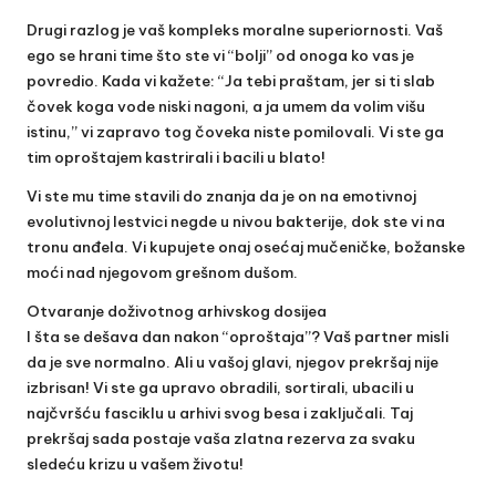
Drugi razlog je vaš kompleks moralne superiornosti. Vaš
ego se hrani time što ste vi “bolji” od onoga ko vas je
povredio. Kada vi kažete: “Ja tebi praštam, jer si ti slab
čovek koga vode niski nagoni, a ja umem da volim višu
istinu,” vi zapravo tog čoveka niste pomilovali. Vi ste ga
tim oproštajem kastrirali i bacili u blato!
Vi ste mu time stavili do znanja da je on na emotivnoj
evolutivnoj lestvici negde u nivou bakterije, dok ste vi na
tronu anđela. Vi kupujete onaj osećaj mučeničke, božanske
moći nad njegovom grešnom dušom.
Otvaranje doživotnog arhivskog dosijea
I šta se dešava dan nakon “oproštaja”? Vaš partner misli
da je sve normalno. Ali u vašoj glavi, njegov prekršaj nije
izbrisan! Vi ste ga upravo obradili, sortirali, ubacili u
najčvršću fasciklu u arhivi svog besa i zaključali. Taj
prekršaj sada postaje vaša zlatna rezerva za svaku
sledeću krizu u vašem životu!