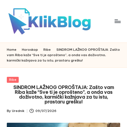
Skip
to
content
k
klikblog
li
k
Home
Horoskop
Ribe
SINDROM LAŽNOG OPROŠTAJA: Zašto
b
vam Riba kaže “Sve ti je oprošteno”, a onda vas doživotno,
l
karmički kažnjava za tu istu, prastaru grešku!
o
g
Posted
Ribe
in
SINDROM LAŽNOG OPROŠTAJA: Zašto vam
Riba kaže “Sve ti je oprošteno”, a onda vas
doživotno, karmički kažnjava za tu istu,
prastaru grešku!
By
Urednik
09/07/2026
Posted
by