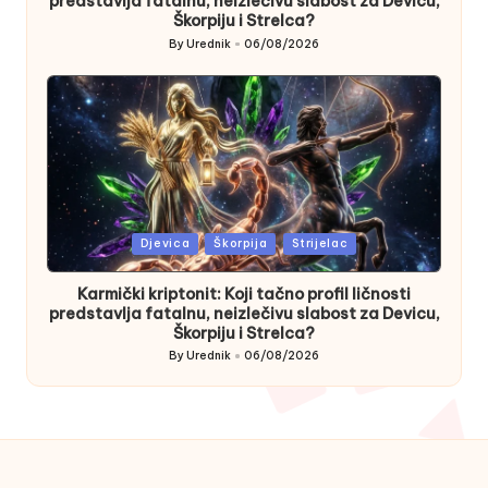
predstavlja fatalnu, neizlečivu slabost za Devicu,
Škorpiju i Strelca?
By
Urednik
06/08/2026
Posted
by
Posted
Djevica
Škorpija
Strijelac
in
Karmički kriptonit: Koji tačno profil ličnosti
predstavlja fatalnu, neizlečivu slabost za Devicu,
Škorpiju i Strelca?
By
Urednik
06/08/2026
Posted
by