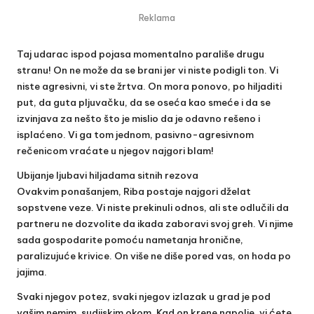
Reklama
Taj udarac ispod pojasa momentalno parališe drugu
stranu! On ne može da se brani jer vi niste podigli ton. Vi
niste agresivni, vi ste žrtva. On mora ponovo, po hiljaditi
put, da guta pljuvačku, da se oseća kao smeće i da se
izvinjava za nešto što je mislio da je odavno rešeno i
isplaćeno. Vi ga tom jednom, pasivno-agresivnom
rečenicom vraćate u njegov najgori blam!
Ubijanje ljubavi hiljadama sitnih rezova
Ovakvim ponašanjem, Riba postaje najgori dželat
sopstvene veze. Vi niste prekinuli odnos, ali ste odlučili da
partneru ne dozvolite da ikada zaboravi svoj greh. Vi njime
sada gospodarite pomoću nametanja hronične,
paralizujuće krivice. On više ne diše pored vas, on hoda po
jajima.
Svaki njegov potez, svaki njegov izlazak u grad je pod
vašim nemim, sudijskim okom. Kad on krene napolje, vi ćete