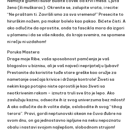
Nemojte glumiti Isusa! Budite čovek od krvi i mesa. Ljuta
žena (ili muškarac). Okrenite se, zalupite vrata, i recite:
“Ne praštam ti. Završili smo za sva vremena!” Presecite to
hirurškim nožem, pa makar bolelo kao pakao. Bićete čisti. A
ako odlučite da oprostite, onda ta fascikla mora da izgori
u plamenu i da se više nikada, do kraja svemira, ne spomene
ni rečju ni uzdahom!
Poruka Mastera
Drage moje Ribe, vaša sposobnost pamćenja je vaš
blagoslov u biznisu, ali je vaš najveći neprijatelj u ljubavi!
Prestanite da koristite tuđe stare greške kao oružje za
nametanje osećaja krivice i držanje kontrole! Živeti sa
nekim koga potajno niste oprostili je kao živeti sa
neotkrivenim rakom – iznutra truli sve što je lepo. Ako
zaslužuju kaznu, odsecite ih iz svog univerzuma bez milosti!
A ako odlučite da ih volite dalje, oslobodite ih svog “tihog
terora”. Pravi, gordi neptunovski okean ne čuva đubre na
svom dnu, on ga jednostavno ispljune na neku nepoznatu
obalu i nastavi svojom najlepšom, slobodnom strujom!