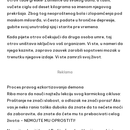
vučete ciglu od deset kilograma sa imenom njegovog
prekršaja. Zbog tog neoproštenog bola i zlopamćenja pod
maskom milosrđa, vi često padate u hronične depresije,
gubite svoj unutrašnji sjaj i starite pre vremena.
Kada pijete otrov očekujući da druga osoba umre, taj
otrov uništava isključivo vaš organizam. Vi ste, u nameri da
njega kaznite, zapravo zauvek zarobili sopstveni mozak u
trenutku njegove izdaje. Vi ste zamrzli svoj život.
Reklama
Proces pravog ezkortizovanja demona
Riba mora da nauči najtežu lekciju svog karmickog ciklusa:
Praštanje ne znači slabost, a odlazak ne znači poraz! Ako
vas je neko ranio toliko duboko da znate da to nećete moći
da zaboravite, da znate da ćete mu to prebacivati celog
života – NEMOJTE MU OPROSTITI!