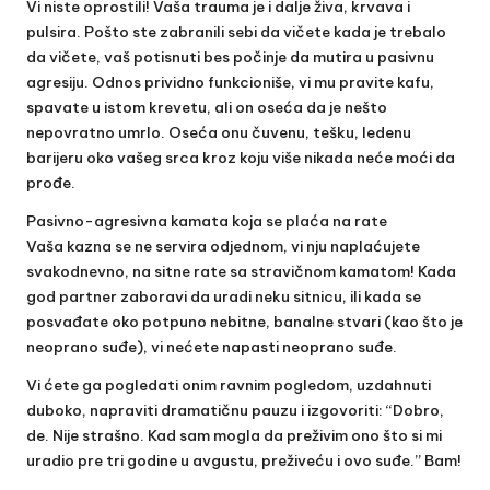
Vi niste oprostili! Vaša trauma je i dalje živa, krvava i
pulsira. Pošto ste zabranili sebi da vičete kada je trebalo
da vičete, vaš potisnuti bes počinje da mutira u pasivnu
agresiju. Odnos prividno funkcioniše, vi mu pravite kafu,
spavate u istom krevetu, ali on oseća da je nešto
nepovratno umrlo. Oseća onu čuvenu, tešku, ledenu
barijeru oko vašeg srca kroz koju više nikada neće moći da
prođe.
Pasivno-agresivna kamata koja se plaća na rate
Vaša kazna se ne servira odjednom, vi nju naplaćujete
svakodnevno, na sitne rate sa stravičnom kamatom! Kada
god partner zaboravi da uradi neku sitnicu, ili kada se
posvađate oko potpuno nebitne, banalne stvari (kao što je
neoprano suđe), vi nećete napasti neoprano suđe.
Vi ćete ga pogledati onim ravnim pogledom, uzdahnuti
duboko, napraviti dramatičnu pauzu i izgovoriti: “Dobro,
de. Nije strašno. Kad sam mogla da preživim ono što si mi
uradio pre tri godine u avgustu, preživeću i ovo suđe.” Bam!