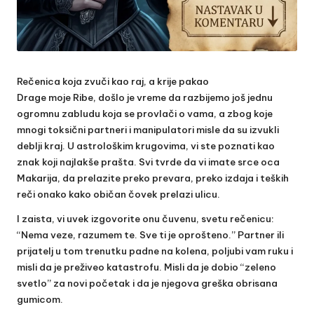
Rečenica koja zvuči kao raj, a krije pakao
Drage moje Ribe, došlo je vreme da razbijemo još jednu
ogromnu zabludu koja se provlači o vama, a zbog koje
mnogi toksični partneri i manipulatori misle da su izvukli
deblji kraj. U astrološkim krugovima, vi ste poznati kao
znak koji najlakše prašta. Svi tvrde da vi imate srce oca
Makarija, da prelazite preko prevara, preko izdaja i teških
reči onako kako običan čovek prelazi ulicu.
I zaista, vi uvek izgovorite onu čuvenu, svetu rečenicu:
“Nema veze, razumem te. Sve ti je oprošteno.” Partner ili
prijatelj u tom trenutku padne na kolena, poljubi vam ruku i
misli da je preživeo katastrofu. Misli da je dobio “zeleno
svetlo” za novi početak i da je njegova greška obrisana
gumicom.