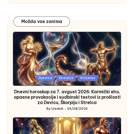
Možda vas zanima
Posted
Djevica
Škorpija
Strijelac
in
Dnevni horoskop za 7. avgust 2026: Karmički eho,
opasne provokacije i sudbinski testovi iz prošlosti
za Devicu, Škorpiju i Strelca
By
Urednik
06/08/2026
Posted
by