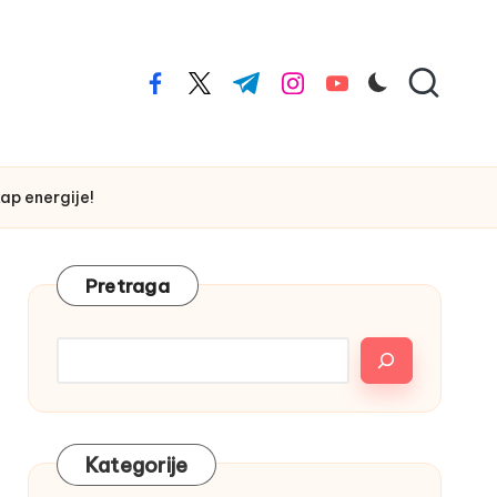
facebook.com
twitter.com
t.me
instagram.com
youtube.com
kap energije!
Pretraga
Kategorije