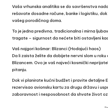
Vaša vrhunska analitika se do savršenstva nado
rešavate dosadne račune, banke i logistiku, dok
vašeg porodičnog doma.
To je jedna predivna, tradicionalna i mirna ljub
tragate – sigurnost da nećete biti ostavljeni ka
Vaš najgori košmar: Blizanci (Hodajući haos)
Da li zaista želite da dobijete nervni slom u ro
Blizancem. Ovo je vaš najveći kosmički neprijatel
pitanju.
Dok vi planirate kućni budžet i pravite detaljne 
rezervisao avionsku kartu za drugu državu i usp
zaboravnost i nesposobnost da shvate život ozbi
R