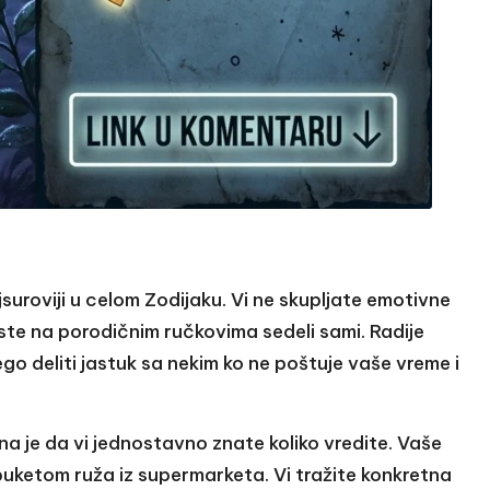
ajsuroviji u celom Zodijaku. Vi ne skupljate emotivne
ste na porodičnim ručkovima sedeli sami. Radije
o deliti jastuk sa nekim ko ne poštuje vaše vreme i
na je da vi jednostavno znate koliko vredite. Vaše
buketom ruža iz supermarketa. Vi tražite konkretna