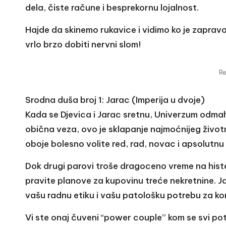
dela, čiste račune i besprekornu lojalnost.
Hajde da skinemo rukavice i vidimo ko je zaprav
vrlo brzo dobiti nervni slom!
R
Srodna duša broj 1: Jarac (Imperija u dvoje)
Kada se Djevica i Jarac sretnu, Univerzum odmah
obična veza, ovo je sklapanje najmoćnijeg život
oboje bolesno volite red, rad, novac i apsolutnu
Dok drugi parovi troše dragoceno vreme na hist
pravite planove za kupovinu treće nekretnine. Jar
vašu radnu etiku i vašu patološku potrebu za ko
Vi ste onaj čuveni “power couple” kom se svi pot