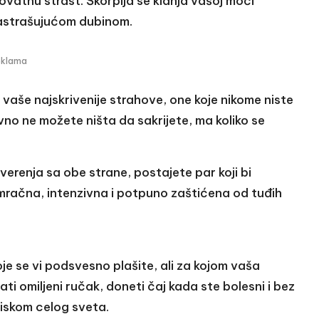
ovatnu strast. Škorpija se klanja vašoj moći
zastrašujućom dubinom.
eklama
vaše najskrivenije strahove, one koje nikome niste
vno ne možete ništa da sakrijete, ma koliko se
verenja sa obe strane, postajete par koji bi
mračna, intenzivna i potpuno zaštićena od tuđih
je se vi podsvesno plašite, ali za kojom vaša
i omiljeni ručak, doneti čaj kada ste bolesni i bez
tiskom celog sveta.