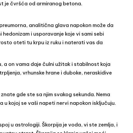
st je čvršća od armiranog betona.
ša preumorna, analitična glava napokon može da
i hedonizam i usporavanje koje vi sami sebi
sto oteti tu krpu iz ruku i naterati vas da
, a on vama daje čulni užitak i stabilnost koja
trpljenja, vrhunske hrane i duboke, neraskidive
to znate gde ste sa njim svakog sekunda. Nema
a u kojoj se vaši napeti nervi napokon isključuju.
spoj u astrologiji. Škorpija je voda, vi ste zemlja, i