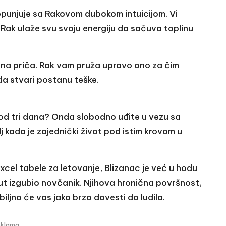
punjuje sa Rakovom dubokom intuicijom. Vi
 Rak ulaže svu svoju energiju da sačuva toplinu
avna priča. Rak vam pruža upravo ono za čim
da stvari postanu teške.
ku od tri dana? Onda slobodno uđite u vezu sa
j kada je zajednički život pod istim krovom u
Excel tabele za letovanje, Blizanac je već u hodu
ut izgubio novčanik. Njihova hronična površnost,
ljno će vas jako brzo dovesti do ludila.
eklama