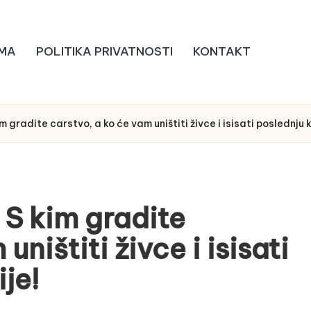
MA
POLITIKA PRIVATNOSTI
KONTAKT
 gradite carstvo, a ko će vam uništiti živce i isisati poslednju 
S kim gradite
ništiti živce i isisati
je!