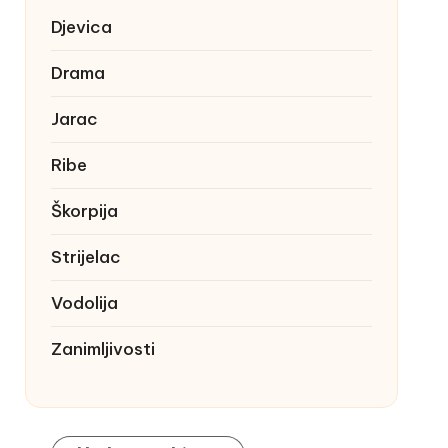
Djevica
Drama
Jarac
Ribe
Škorpija
Strijelac
Vodolija
Zanimljivosti