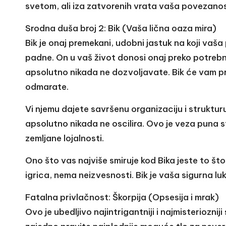
svetom, ali iza zatvorenih vrata vaša povezano
Srodna duša broj 2: Bik (Vaša lična oaza mira)
Bik je onaj premekani, udobni jastuk na koji va
padne. On u vaš život donosi onaj preko potrebn
apsolutno nikada ne dozvoljavate. Bik će vam pro
odmarate.
Vi njemu dajete savršenu organizaciju i strukturu
apsolutno nikada ne oscilira. Ovo je veza puna s
zemljane lojalnosti.
Ono što vas najviše smiruje kod Bika jeste to š
igrica, nema neizvesnosti. Bik je vaša sigurna luk
Fatalna privlačnost: Škorpija (Opsesija i mrak)
Ovo je ubedljivo najintrigantniji i najmisteriozniji 