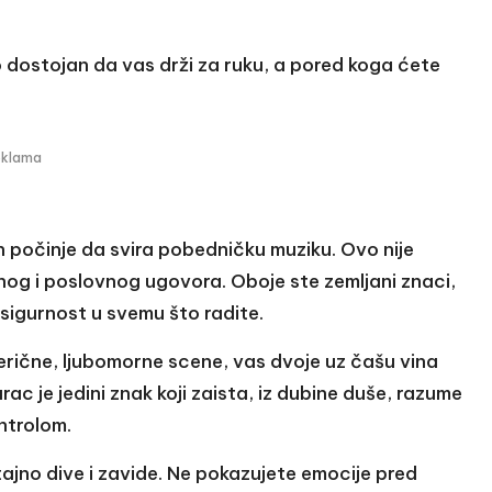
o dostojan da vas drži za ruku, a pored koga ćete
eklama
 počinje da svira pobedničku muziku. Ovo nije
nog i poslovnog ugovora. Oboje ste zemljani znaci,
 sigurnost u svemu što radite.
erične, ljubomorne scene, vas dvoje uz čašu vina
ac je jedini znak koji zaista, iz dubine duše, razume
ntrolom.
ajno dive i zavide. Ne pokazujete emocije pred