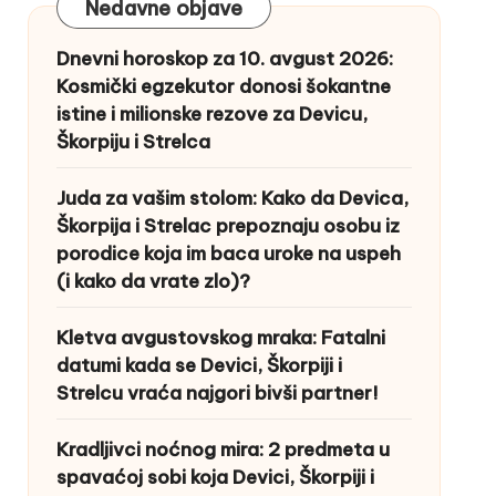
Nedavne objave
Dnevni horoskop za 10. avgust 2026:
Kosmički egzekutor donosi šokantne
istine i milionske rezove za Devicu,
Škorpiju i Strelca
Juda za vašim stolom: Kako da Devica,
Škorpija i Strelac prepoznaju osobu iz
porodice koja im baca uroke na uspeh
(i kako da vrate zlo)?
Kletva avgustovskog mraka: Fatalni
datumi kada se Devici, Škorpiji i
Strelcu vraća najgori bivši partner!
Kradljivci noćnog mira: 2 predmeta u
spavaćoj sobi koja Devici, Škorpiji i