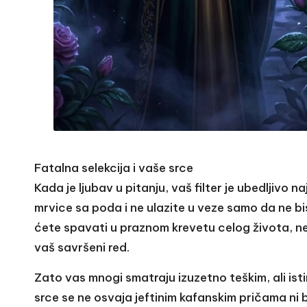
Fatalna selekcija i vaše srce
Kada je ljubav u pitanju, vaš filter je ubedljivo n
mrvice sa poda i ne ulazite u veze samo da ne bi
ćete spavati u praznom krevetu celog života, neg
vaš savršeni red.
Zato vas mnogi smatraju izuzetno teškim, ali isti
srce se ne osvaja jeftinim kafanskim pričama ni 