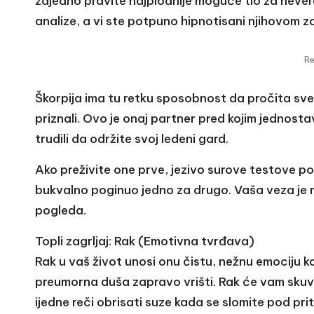
zajedno pravite najplodnije moguće tlo za never
analize, a vi ste potpuno hipnotisani njihovom 
R
Škorpija ima tu retku sposobnost da pročita sve 
priznali. Ovo je onaj partner pred kojim jednosta
trudili da održite svoj ledeni gard.
Ako preživite one prve, jezivo surove testove po
bukvalno poginuo jedno za drugo. Vaša veza je 
pogleda.
Topli zagrljaj: Rak (Emotivna tvrđava)
Rak u vaš život unosi onu čistu, nežnu emociju ko
preumorna duša zapravo vrišti. Rak će vam skuvat
ijedne reči obrisati suze kada se slomite pod pri