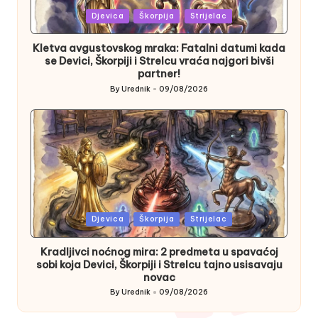
Posted
Djevica
Škorpija
Strijelac
in
Kletva avgustovskog mraka: Fatalni datumi kada
se Devici, Škorpiji i Strelcu vraća najgori bivši
partner!
By
Urednik
09/08/2026
Posted
by
Posted
Djevica
Škorpija
Strijelac
in
Kradljivci noćnog mira: 2 predmeta u spavaćoj
sobi koja Devici, Škorpiji i Strelcu tajno usisavaju
novac
By
Urednik
09/08/2026
Posted
by