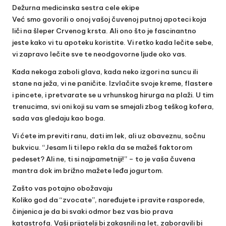
Dežurna medicinska sestra cele ekipe
Već smo govorili o onoj vašoj čuvenoj putnoj apoteci koja
liči na šleper Crvenog krsta. Ali ono što je fascinantno
jeste kako vi tu apoteku koristite. Vi retko kada lečite sebe,
vi zapravo lečite sve te neodgovorne ljude oko vas.
Kada nekoga zaboli glava, kada neko izgori na suncu ili
stane na ježa, vi ne paničite. Izvlačite svoje kreme, flastere
i pincete, i pretvarate se u vrhunskog hirurga na plaži. U tim
trenucima, svi oni koji su vam se smejali zbog teškog kofera,
sada vas gledaju kao boga.
Vi ćete im previti ranu, dati im lek, ali uz obaveznu, sočnu
bukvicu. “Jesam li ti lepo rekla da se mažeš faktorom
pedeset? Ali ne, ti si najpametniji!” – to je vaša čuvena
mantra dok im brižno mažete leđa jogurtom.
Zašto vas potajno obožavaju
Koliko god da “zvocate”, naređujete i pravite rasporede,
činjenica je da bi svaki odmor bez vas bio prava
katastrofa. Vaši prijatelji bi zakasnili na let, zaboravili bi