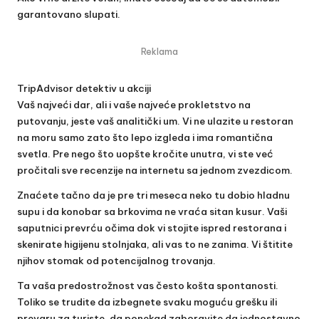
garantovano slupati.
Reklama
TripAdvisor detektiv u akciji
Vaš najveći dar, ali i vaše najveće prokletstvo na
putovanju, jeste vaš analitički um. Vi ne ulazite u restoran
na moru samo zato što lepo izgleda i ima romantična
svetla. Pre nego što uopšte kročite unutra, vi ste već
pročitali sve recenzije na internetu sa jednom zvezdicom.
Znaćete tačno da je pre tri meseca neko tu dobio hladnu
supu i da konobar sa brkovima ne vraća sitan kusur. Vaši
saputnici prevrću očima dok vi stojite ispred restorana i
skenirate higijenu stolnjaka, ali vas to ne zanima. Vi štitite
njihov stomak od potencijalnog trovanja.
Ta vaša predostrožnost vas često košta spontanosti.
Toliko se trudite da izbegnete svaku moguću grešku ili
prevaru za turiste, da ponekad zaboravite da jednostavno