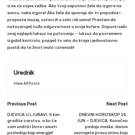
a ne za vojne vežbe. Ako tvoji saputnici žele da izgore na
suncu, neka izgore! Ako žele da spavaju do tri popodne i
propuste muzej, ostavi ih u sobi i idi sama! Prestani da
natovaruješ tuđu odgovornost u svoje kofere. Dopusti sebi
onaj najlepši luksuz na putovanju – luksuz da povremeno
izgubiš kontrolu, popiješ to vino do kraja i jednostavno
pustiš da te život malo i iznenadi!
Urednik
View All Posts
Post
Previous Post
Next Post
navigation
DJEVICA U LJUBAVI: S kim
DNEVNI HOROSKOP 26.
gradite carstvo, a ko će
JUN – DJEVICA: Konačno
vam uništiti živce i isisati
padaju maske, danas
poslednju kap energije!
saznajete pravu istinu koju