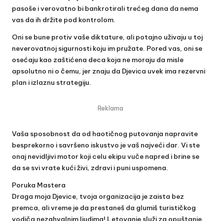
pasoše i verovatno bi bankrotirali trećeg dana da nema
vas da ih držite pod kontrolom.
Oni se bune protiv vaše diktature, ali potajno uživaju u toj
neverovatnoj sigurnosti koju im pružate. Pored vas, oni se
osećaju kao zaštićena deca koja ne moraju da misle
apsolutno ni o čemu, jer znaju da Djevica uvek ima rezervni
plan i izlaznu strategiju.
Reklama
Vaša sposobnost da od haotičnog putovanja napravite
besprekorno i savršeno iskustvo je vaš najveći dar. Vi ste
onaj nevidljivi motor koji celu ekipu vuče napred i brine se
da se svi vrate kući živi, zdravi i puni uspomena.
Poruka Mastera
Draga moja Djevice, tvoja organizacija je zaista bez
premca, ali vreme je da prestaneš da glumiš turističkog
vodiča nezahvalnim ljudima! Letovanje služi za opuštanje,