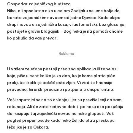
Gospodar zajedničkog budžeta
Niko, ali apsolutno niko u celom Zodijaku ne ume bolje da
barata zajedničkim novcem od jedne Djevice. Kada ekipa
skupi novac u zajedničku kasu, vi automatski, bez glasanja,
postajete glavni blagajnik. I Bog neka je na pomoći onome
ko pokuša da vas prevari.
Reklama
U vašem telefonu postoji precizna aplikacija ili tabela u
kojoj piše u cent koliko je ko dao, ko je kome platio piće
prekjuče i koliki je bakšiš ostavljen. Vi vodite finansije
pravedno, hirurški precizno i potpuno transparentno.
Vaši saputnici se na to oslanjaju jer su previše lenji da sami
računaju. Ali će zato redovno dobiti po nosu ako pokušaju
da rasipaju taj zajednički novac na neke gluposti. Vaš
pogled prepun osude kada neko želi da plati preskupu
ležaljku je za Oskara.