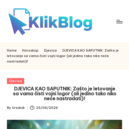
Skip
to
content
k
klikblog
li
k
Home
Horoskop
Djevica
DJEVICA KAO SAPUTNIK: Zašto je
b
letovanje sa vama čisti vojni logor (ali jedino tako niko neće
l
nastradati)!
o
g
Posted
Djevica
in
DJEVICA KAO SAPUTNIK: Zašto je letovanje
sa vama čisti vojni logor (ali jedino tako niko
neće nastradati)!
By
Urednik
25/06/2026
Posted
by