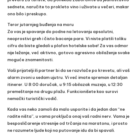
sednete, naručite to prokleto vino i uživate u večeri, makar
ono bilo i preskupo.
Teror jutarnjeg buđenja na moru
Za vas je spavanje do podne na letovanju apsolutni,
neoprostivi greh i čisto bacanje para. Vi niste platili toliku
cifru da biste gledali u plafon hotelske sobe! Za vas odmor
nije ležanje, već aktivno, gotovo agresivno obilaženje svake
moguće znamenitosti.
Vaši prijatelji ili partner bi da se razvlače po krevetu, ali vaš
alarm zvoni u sedam ujutru. Vi već imate spreman detaljan
itinerer. U 8:00 doručak, u 9:15 obilazak muzeja, u 12:30
premeštanje na drugu plažu. Funkcionišete kao surovi
nemački turistički vodič.
Kada vas neko zamoli da malo usporite i da jedan dan “ne
radite ništa”, u vama proključa onaj vaš radni nerv. Vama je
besposličarenje stresnije od trčanja na maratonu, i prosto
ne razumete ljude koji na putovanje idu da bi spavali.