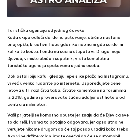
Turistička agencija od jednog čoveka
Kada ekipa odluči da ide na putovanje, obično nastane
onaj opšti, kreativni haos gde niko ne zna ni gde se ide, ni
koliko to košta. I onda na scenu stupate vi. Draga moja
Djevice, vi niste običan saputnik, vi ste kompletna
turistička agencija spakovana u jednu osobu.
Dok ostali piju kafu i gledaju lepe slike plaža na Instagramu,
vi već uveliko rudarite po internetu. Uspoređujete cene
letova u tri različita taba, čitate komentare na forumima
iz 2018. godine i proveravate tačnu udaljenost hotela od
centra u milimetar.
Vaši prijatelji se komotno opuste jer znaju da će Djevica sve
to da reši. I vama to potajno odgovara, jer apsolutno ne
verujete nikome drugom da će taj posao uraditi kako treba.
Ako vi ne držite volan, imate osećaj da će se automobil