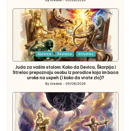
By
Urednik
09/08/2026
Posted
by
Posted
Djevica
Škorpija
Strijelac
in
Juda za vašim stolom: Kako da Devica, Škorpija i
Strelac prepoznaju osobu iz porodice koja im baca
uroke na uspeh (i kako da vrate zlo)?
By
Urednik
09/08/2026
Posted
by