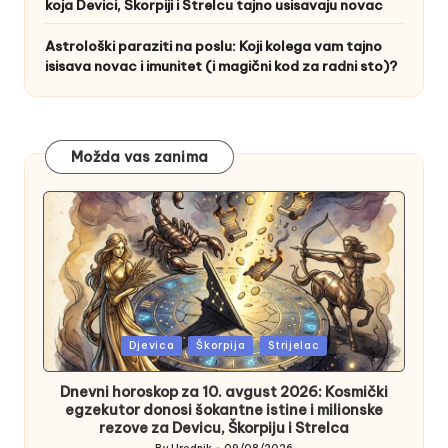
koja Devici, Škorpiji i Strelcu tajno usisavaju novac
Astrološki paraziti na poslu: Koji kolega vam tajno
isisava novac i imunitet (i magični kod za radni sto)?
Možda vas zanima
Posted
Djevica
Škorpija
Strijelac
in
Dnevni horoskop za 10. avgust 2026: Kosmički
egzekutor donosi šokantne istine i milionske
rezove za Devicu, Škorpiju i Strelca