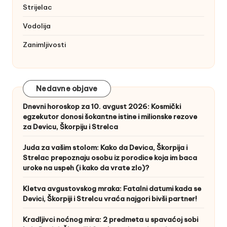
Strijelac
Vodolija
Zanimljivosti
Nedavne objave
Dnevni horoskop za 10. avgust 2026: Kosmički
egzekutor donosi šokantne istine i milionske rezove
za Devicu, Škorpiju i Strelca
Juda za vašim stolom: Kako da Devica, Škorpija i
Strelac prepoznaju osobu iz porodice koja im baca
uroke na uspeh (i kako da vrate zlo)?
Kletva avgustovskog mraka: Fatalni datumi kada se
Devici, Škorpiji i Strelcu vraća najgori bivši partner!
Kradljivci noćnog mira: 2 predmeta u spavaćoj sobi