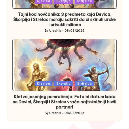
Posted
Djevica
Škorpija
Strijelac
in
Tajni kod novčanika: 3 predmeta koja Devica,
Škorpija i Strelac moraju sakriti da bi skinuli uroke
i privukli milione
By
Urednik
08/08/2026
Posted
by
Posted
Djevica
Škorpija
Strijelac
in
Kletva jesenjeg pomračenja: Fatalni datum kada
se Devici, Škorpiji i Strelcu vraća najtoksičniji bivši
partner!
By
Urednik
08/08/2026
Posted
by