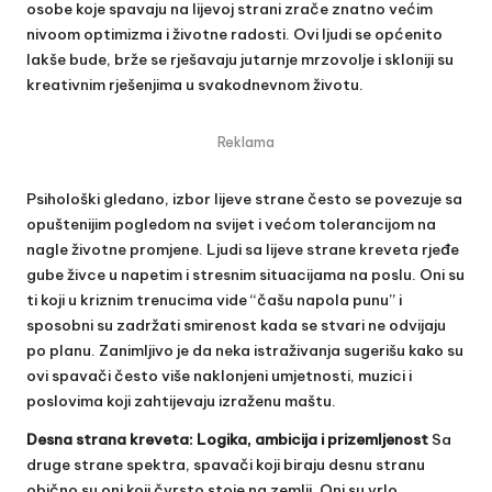
osobe koje spavaju na lijevoj strani zrače znatno većim
nivoom optimizma i životne radosti. Ovi ljudi se općenito
lakše bude, brže se rješavaju jutarnje mrzovolje i skloniji su
kreativnim rješenjima u svakodnevnom životu.
Reklama
Psihološki gledano, izbor lijeve strane često se povezuje sa
opuštenijim pogledom na svijet i većom tolerancijom na
nagle životne promjene. Ljudi sa lijeve strane kreveta rjeđe
gube živce u napetim i stresnim situacijama na poslu. Oni su
ti koji u kriznim trenucima vide “čašu napola punu” i
sposobni su zadržati smirenost kada se stvari ne odvijaju
po planu. Zanimljivo je da neka istraživanja sugerišu kako su
ovi spavači često više naklonjeni umjetnosti, muzici i
poslovima koji zahtijevaju izraženu maštu.
Desna strana kreveta: Logika, ambicija i prizemljenost
Sa
druge strane spektra, spavači koji biraju desnu stranu
obično su oni koji čvrsto stoje na zemlji. Oni su vrlo