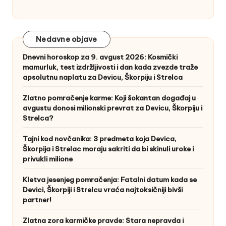
Nedavne objave
Dnevni horoskop za 9. avgust 2026: Kosmički
mamurluk, test izdržljivosti i dan kada zvezde traže
apsolutnu naplatu za Devicu, Škorpiju i Strelca
Zlatno pomračenje karme: Koji šokantan događaj u
avgustu donosi milionski prevrat za Devicu, Škorpiju i
Strelca?
Tajni kod novčanika: 3 predmeta koja Devica,
Škorpija i Strelac moraju sakriti da bi skinuli uroke i
privukli milione
Kletva jesenjeg pomračenja: Fatalni datum kada se
Devici, Škorpiji i Strelcu vraća najtoksičniji bivši
partner!
Zlatna zora karmičke pravde: Stara nepravda i