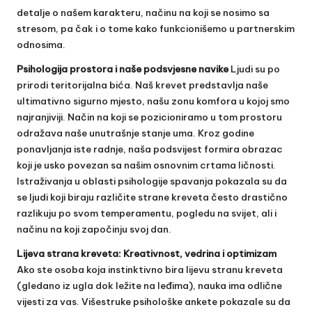
detalje o našem karakteru, načinu na koji se nosimo sa
stresom, pa čak i o tome kako funkcionišemo u partnerskim
odnosima.
Psihologija prostora i naše podsvjesne navike
Ljudi su po
prirodi teritorijalna bića. Naš krevet predstavlja naše
ultimativno sigurno mjesto, našu zonu komfora u kojoj smo
najranjiviji. Način na koji se pozicioniramo u tom prostoru
odražava naše unutrašnje stanje uma. Kroz godine
ponavljanja iste radnje, naša podsvijest formira obrazac
koji je usko povezan sa našim osnovnim crtama ličnosti.
Istraživanja u oblasti psihologije spavanja pokazala su da
se ljudi koji biraju različite strane kreveta često drastično
razlikuju po svom temperamentu, pogledu na svijet, ali i
načinu na koji započinju svoj dan.
Lijeva strana kreveta: Kreativnost, vedrina i optimizam
Ako ste osoba koja instinktivno bira lijevu stranu kreveta
(gledano iz ugla dok ležite na leđima), nauka ima odlične
vijesti za vas. Višestruke psihološke ankete pokazale su da