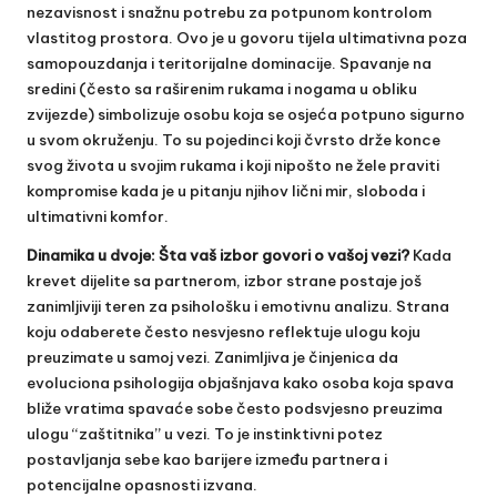
nezavisnost i snažnu potrebu za potpunom kontrolom
vlastitog prostora. Ovo je u govoru tijela ultimativna poza
samopouzdanja i teritorijalne dominacije. Spavanje na
sredini (često sa raširenim rukama i nogama u obliku
zvijezde) simbolizuje osobu koja se osjeća potpuno sigurno
u svom okruženju. To su pojedinci koji čvrsto drže konce
svog života u svojim rukama i koji nipošto ne žele praviti
kompromise kada je u pitanju njihov lični mir, sloboda i
ultimativni komfor.
Dinamika u dvoje: Šta vaš izbor govori o vašoj vezi?
Kada
krevet dijelite sa partnerom, izbor strane postaje još
zanimljiviji teren za psihološku i emotivnu analizu. Strana
koju odaberete često nesvjesno reflektuje ulogu koju
preuzimate u samoj vezi. Zanimljiva je činjenica da
evoluciona psihologija objašnjava kako osoba koja spava
bliže vratima spavaće sobe često podsvjesno preuzima
ulogu “zaštitnika” u vezi. To je instinktivni potez
postavljanja sebe kao barijere između partnera i
potencijalne opasnosti izvana.