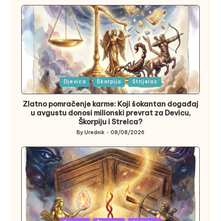
by
Posted
Djevica
Škorpija
Strijelac
in
Zlatno pomračenje karme: Koji šokantan događaj
u avgustu donosi milionski prevrat za Devicu,
Škorpiju i Strelca?
By
Urednik
08/08/2026
Posted
by