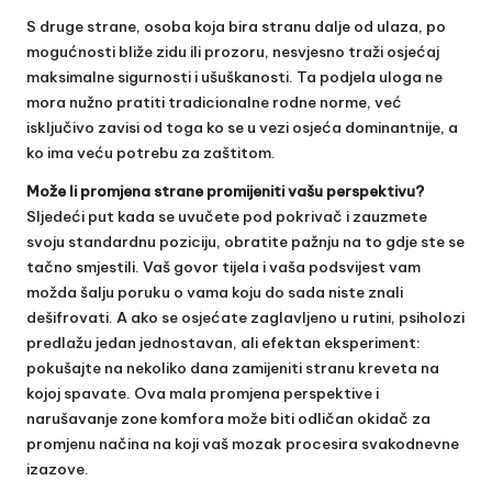
S druge strane, osoba koja bira stranu dalje od ulaza, po
mogućnosti bliže zidu ili prozoru, nesvjesno traži osjećaj
maksimalne sigurnosti i ušuškanosti. Ta podjela uloga ne
mora nužno pratiti tradicionalne rodne norme, već
isključivo zavisi od toga ko se u vezi osjeća dominantnije, a
ko ima veću potrebu za zaštitom.
Može li promjena strane promijeniti vašu perspektivu?
Sljedeći put kada se uvučete pod pokrivač i zauzmete
svoju standardnu poziciju, obratite pažnju na to gdje ste se
tačno smjestili. Vaš govor tijela i vaša podsvijest vam
možda šalju poruku o vama koju do sada niste znali
dešifrovati. A ako se osjećate zaglavljeno u rutini, psiholozi
predlažu jedan jednostavan, ali efektan eksperiment:
pokušajte na nekoliko dana zamijeniti stranu kreveta na
kojoj spavate. Ova mala promjena perspektive i
narušavanje zone komfora može biti odličan okidač za
promjenu načina na koji vaš mozak procesira svakodnevne
izazove.