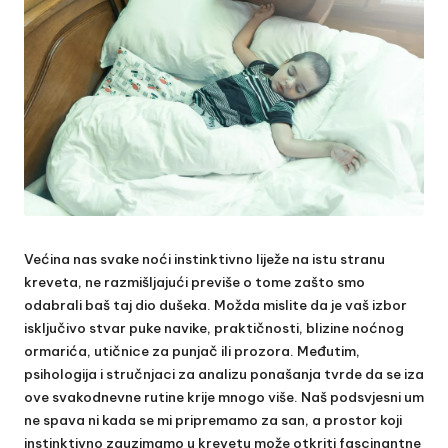
Većina nas svake noći instinktivno liježe na istu stranu
kreveta, ne razmišljajući previše o tome zašto smo
odabrali baš taj dio dušeka. Možda mislite da je vaš izbor
isključivo stvar puke navike, praktičnosti, blizine noćnog
ormarića, utičnice za punjač ili prozora. Međutim,
psihologija i stručnjaci za analizu ponašanja tvrde da se iza
ove svakodnevne rutine krije mnogo više. Naš podsvjesni um
ne spava ni kada se mi pripremamo za san, a prostor koji
instinktivno zauzimamo u krevetu može otkriti fascinantne