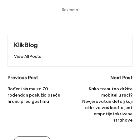
Reklama
KlikBlog
View All Posts
Post
Previous Post
Next Post
navigation
Rođeni sin mu za 70.
Kako trenutno držite
rođendan poslužio pseću
mobitel u ruci?
hranu pred gostima
Nevjerovatan detalj koji
otkriva vaš koeficijent
empatije i skrivene
strahove