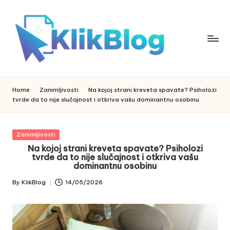
Skip
to
content
k
klikblog
li
k
Home
Zanimljivosti
Na kojoj strani kreveta spavate? Psiholozi
b
tvrde da to nije slučajnost i otkriva vašu dominantnu osobinu
l
o
g
Posted
Zanimljivosti
in
Na kojoj strani kreveta spavate? Psiholozi
tvrde da to nije slučajnost i otkriva vašu
dominantnu osobinu
By
KlikBlog
14/05/2026
Posted
by