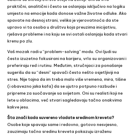
praktični, analitični i često se oslanjaju isključivo na logiku
umjesto na emocije kada donose važne životne odluke. Ako
spavate na desnoj strani, velika je vjerovatnoća da ste
upravo vi ta osoba u društvu koja preuzima inicijativu,
rješava probleme i na koju se svi ostali oslanjaju kada stvari
krenu po zlu.
Vaš mozak radi u “problem-solving” modu. Ovi ljudi su
često izuzetno fokusirani na karijeru, vrlo su organizovani i
preferiraju red i rutinu. Međutim, stručnjaci za ponašanje
sugerišu da su “desni” spavači često nešto osjetljiviji na
stres. Nije tajna da im treba malo više vremena, mira, tišine
(i obavezno jaka kafa) da se ujutro potpuno razbude i
pripreme za suočavanje sa svijetom. Oni su realisti koji ne
lete u oblacima, već stvari sagledavaju tačno onakvima
kakve jesu.
Šta znači kada suvereno vladate sredinom kreveta?
Osobe koje spavaju same i redovno, gotovo nesvjesno,
zauzimaju tačno sredinu kreveta pokazuju izraženu