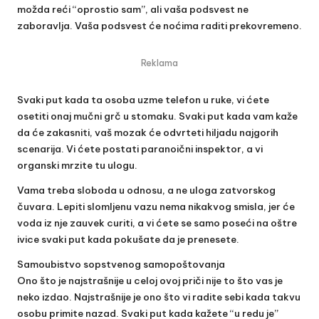
možda reći “oprostio sam”, ali vaša podsvest ne
zaboravlja. Vaša podsvest će noćima raditi prekovremeno.
Reklama
Svaki put kada ta osoba uzme telefon u ruke, vi ćete
osetiti onaj mučni grč u stomaku. Svaki put kada vam kaže
da će zakasniti, vaš mozak će odvrteti hiljadu najgorih
scenarija. Vi ćete postati paranoični inspektor, a vi
organski mrzite tu ulogu.
Vama treba sloboda u odnosu, a ne uloga zatvorskog
čuvara. Lepiti slomljenu vazu nema nikakvog smisla, jer će
voda iz nje zauvek curiti, a vi ćete se samo poseći na oštre
ivice svaki put kada pokušate da je prenesete.
Samoubistvo sopstvenog samopoštovanja
Ono što je najstrašnije u celoj ovoj priči nije to što vas je
neko izdao. Najstrašnije je ono što vi radite sebi kada takvu
osobu primite nazad. Svaki put kada kažete “u redu je”