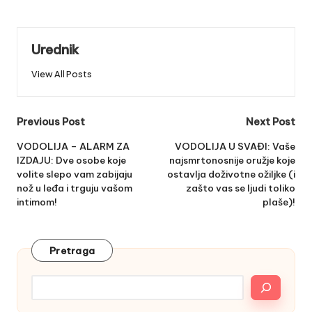
Urednik
View All Posts
Post
Previous Post
Next Post
navigation
VODOLIJA – ALARM ZA
VODOLIJA U SVAĐI: Vaše
IZDAJU: Dve osobe koje
najsmrtonosnije oružje koje
volite slepo vam zabijaju
ostavlja doživotne ožiljke (i
nož u leđa i trguju vašom
zašto vas se ljudi toliko
intimom!
plaše)!
Pretraga