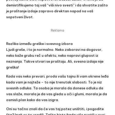
demistifikujemo taj vaš “viši nivo svesti” i da shvatite zašto
je praštanje izdaje zapravo direktan napad na vaš
sopstveni život.
Reklama
Razlika između greške i svesnog izbora
Ljudi greše, i to je normalno. Neko zaboravi na dogovor,
neko kaže grubu reč u afektu, neko napravi glupost iz
neznanja. Takve stvari se praštaju. Ali, svesna izdaja nije
greška!
Kada vas neko prevari, proda vašu tajnu ili vam okrene leđa
kada vam je najteže – to nije trenutak slabosti. To je niz
svesnih odluka. Ta osoba je morala da donese odluku da
vas slaže, morala je da vas gleda u oči i glumi, morala je da
osmisli plan kako da vas izigra.
Oni su tačno znali da će vas taj potez uništiti, i pogodite
šta? Ipak su to uradili. Zašto biste ikada više pustili u svoj