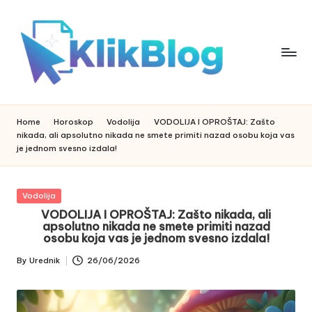
Skip
to
content
k
klikblog
li
k
Home
Horoskop
Vodolija
VODOLIJA I OPROŠTAJ: Zašto
b
nikada, ali apsolutno nikada ne smete primiti nazad osobu koja vas
l
je jednom svesno izdala!
o
g
Posted
Vodolija
in
VODOLIJA I OPROŠTAJ: Zašto nikada, ali
apsolutno nikada ne smete primiti nazad
osobu koja vas je jednom svesno izdala!
By
Urednik
26/06/2026
Posted
by