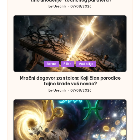
“tiho uhođenje” toksičnog partnera?
By
Urednik
07/08/2026
Posted
by
Posted
Jarac
Ribe
Vodolija
in
Mračni dogovor za stolom: Koji član porodice
tajno krade vaš novac?
By
Urednik
07/08/2026
Posted
by