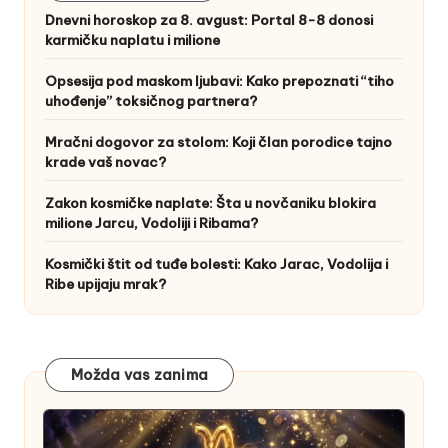
Dnevni horoskop za 8. avgust: Portal 8-8 donosi
karmičku naplatu i milione
Opsesija pod maskom ljubavi: Kako prepoznati “tiho
uhođenje” toksičnog partnera?
Mračni dogovor za stolom: Koji član porodice tajno
krade vaš novac?
Zakon kosmičke naplate: Šta u novčaniku blokira
milione Jarcu, Vodoliji i Ribama?
Kosmički štit od tuđe bolesti: Kako Jarac, Vodolija i
Ribe upijaju mrak?
Možda vas zanima