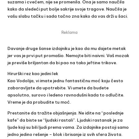
suzama i cvećem, nije se promenila. Ona je samo naučila
kako da sledeći put bolje sakrije svoje tragove. Naučila je
vašu slabu tačku i sada tačno zna kako da vas drži u šaci.
Reklama
Davanje druge šanse izdajniku je kao da mu dajete metak
jer vas je prvi put promašio. Nemojte biti naivni. Vaš mozak
je previše briljantan da bi pao na tako jeftine trikove.
Hirurški rez kao jedini lek
Kao Vodolija, vi imate jednu fantastičnu moć koju često
zaboravljate da upotrebite. Vi umete da budete
apsolutno, surovo i ledeno ravnodušni kada to odlučite.
Vreme je da probudite tu moć.
Prestanite da tražite objašnjenja. Ne idite na “poslednje
kafe” da biste se “ljudski rastali”. Ljudski rastanak je za
ljude koji su bili ljudi prema vama. Za izdajnike postoji samo
jedno jedino rešenje – blok i brisanje iz svih sfera života.