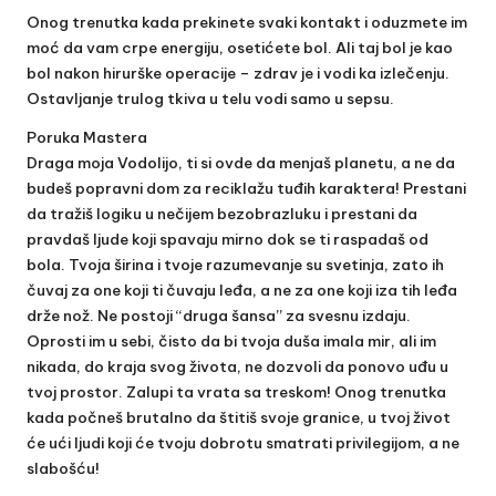
Onog trenutka kada prekinete svaki kontakt i oduzmete im
moć da vam crpe energiju, osetićete bol. Ali taj bol je kao
bol nakon hirurške operacije – zdrav je i vodi ka izlečenju.
Ostavljanje trulog tkiva u telu vodi samo u sepsu.
Poruka Mastera
Draga moja Vodolijo, ti si ovde da menjaš planetu, a ne da
budeš popravni dom za reciklažu tuđih karaktera! Prestani
da tražiš logiku u nečijem bezobrazluku i prestani da
pravdaš ljude koji spavaju mirno dok se ti raspadaš od
bola. Tvoja širina i tvoje razumevanje su svetinja, zato ih
čuvaj za one koji ti čuvaju leđa, a ne za one koji iza tih leđa
drže nož. Ne postoji “druga šansa” za svesnu izdaju.
Oprosti im u sebi, čisto da bi tvoja duša imala mir, ali im
nikada, do kraja svog života, ne dozvoli da ponovo uđu u
tvoj prostor. Zalupi ta vrata sa treskom! Onog trenutka
kada počneš brutalno da štitiš svoje granice, u tvoj život
će ući ljudi koji će tvoju dobrotu smatrati privilegijom, a ne
slabošću!