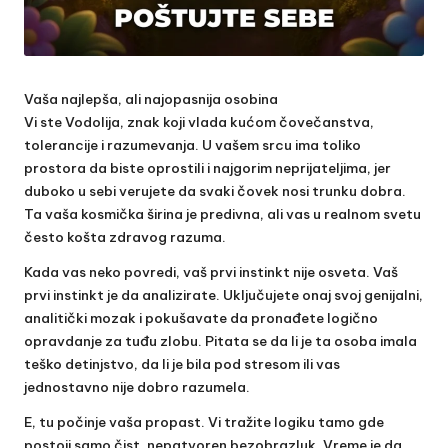
Vaša najlepša, ali najopasnija osobina
Vi ste Vodolija, znak koji vlada kućom čovečanstva,
tolerancije i razumevanja. U vašem srcu ima toliko
prostora da biste oprostili i najgorim neprijateljima, jer
duboko u sebi verujete da svaki čovek nosi trunku dobra.
Ta vaša kosmička širina je predivna, ali vas u realnom svetu
često košta zdravog razuma.
Kada vas neko povredi, vaš prvi instinkt nije osveta. Vaš
prvi instinkt je da analizirate. Uključujete onaj svoj genijalni,
analitički mozak i pokušavate da pronađete logično
opravdanje za tuđu zlobu. Pitata se da li je ta osoba imala
teško detinjstvo, da li je bila pod stresom ili vas
jednostavno nije dobro razumela.
E, tu počinje vaša propast. Vi tražite logiku tamo gde
postoji samo čist, nepatvoren bezobrazluk. Vreme je da