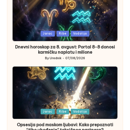
Posted
Jarac
Ribe
Vodolija
in
Dnevni horoskop za 8. avgust: Portal 8-8 donosi
karmičku naplatu i milione
By
Urednik
07/08/2026
Posted
by
Posted
Jarac
Ribe
Vodolija
in
Opsesija pod maskom ljubavi: Kako prepoznati