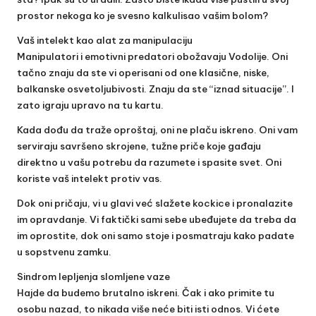
prostor nekoga ko je svesno kalkulisao vašim bolom?
Vaš intelekt kao alat za manipulaciju
Manipulatori i emotivni predatori obožavaju Vodolije. Oni
tačno znaju da ste vi operisani od one klasične, niske,
balkanske osvetoljubivosti. Znaju da ste “iznad situacije”. I
zato igraju upravo na tu kartu.
Kada dođu da traže oproštaj, oni ne plaču iskreno. Oni vam
serviraju savršeno skrojene, tužne priče koje gađaju
direktno u vašu potrebu da razumete i spasite svet. Oni
koriste vaš intelekt protiv vas.
Dok oni pričaju, vi u glavi već slažete kockice i pronalazite
im opravdanje. Vi faktički sami sebe ubeđujete da treba da
im oprostite, dok oni samo stoje i posmatraju kako padate
u sopstvenu zamku.
Sindrom lepljenja slomljene vaze
Hajde da budemo brutalno iskreni. Čak i ako primite tu
osobu nazad, to nikada više neće biti isti odnos. Vi ćete