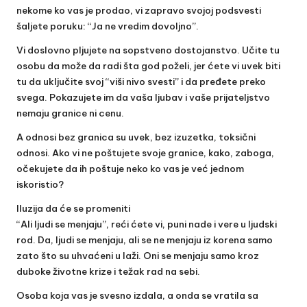
nekome ko vas je prodao, vi zapravo svojoj podsvesti
šaljete poruku: “Ja ne vredim dovoljno”.
Vi doslovno pljujete na sopstveno dostojanstvo. Učite tu
osobu da može da radi šta god poželi, jer ćete vi uvek biti
tu da uključite svoj “viši nivo svesti” i da pređete preko
svega. Pokazujete im da vaša ljubav i vaše prijateljstvo
nemaju granice ni cenu.
A odnosi bez granica su uvek, bez izuzetka, toksični
odnosi. Ako vi ne poštujete svoje granice, kako, zaboga,
očekujete da ih poštuje neko ko vas je već jednom
iskoristio?
Iluzija da će se promeniti
“Ali ljudi se menjaju”, reći ćete vi, puni nade i vere u ljudski
rod. Da, ljudi se menjaju, ali se ne menjaju iz korena samo
zato što su uhvaćeni u laži. Oni se menjaju samo kroz
duboke životne krize i težak rad na sebi.
Osoba koja vas je svesno izdala, a onda se vratila sa