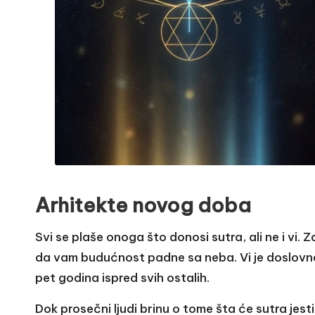
Arhitekte novog doba
Svi se plaše onoga što donosi sutra, ali ne i vi.
da vam budućnost padne sa neba. Vi je doslovno
pet godina ispred svih ostalih.
Dok prosečni ljudi brinu o tome šta će sutra jesti 