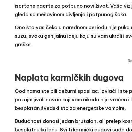
iscrtane nacrte za potpuno novi život. Vaša vizij
gleda sa mešavinom divljenja i potpunog šoka.
Ono što vas čeka u narednom periodu nije puka 
suzu, svaku genijalnu ideju koju su vam ukrali i s
greške.
R
Naplata karmičkih dugova
Godinama ste bili dežurni spasilac. Izvlačili ste 
pozajmljivali novac koji vam nikada nije vraćen i 
besplatan švedski sto za energetske vampire.
Budućnost donosi jedan brutalan, ali prelep kosm
besplatnu kafanu. Svi ti karmički dugovi sada dol