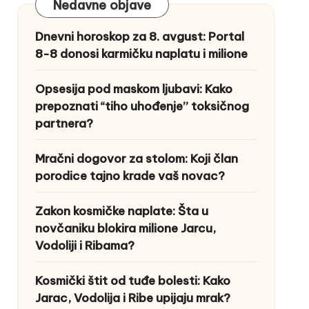
Nedavne objave
Dnevni horoskop za 8. avgust: Portal
8-8 donosi karmičku naplatu i milione
Opsesija pod maskom ljubavi: Kako
prepoznati “tiho uhođenje” toksičnog
partnera?
Mračni dogovor za stolom: Koji član
porodice tajno krade vaš novac?
Zakon kosmičke naplate: Šta u
novčaniku blokira milione Jarcu,
Vodoliji i Ribama?
Kosmički štit od tuđe bolesti: Kako
Jarac, Vodolija i Ribe upijaju mrak?