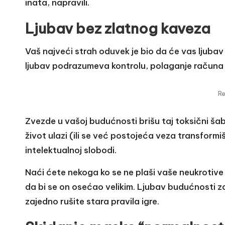
inata, napravili.
Ljubav bez zlatnog kaveza
Vaš najveći strah oduvek je bio da će vas ljubav 
ljubav podrazumeva kontrolu, polaganje računa i
R
Zvezde u vašoj budućnosti brišu taj toksični šab
život ulazi (ili se već postojeća veza transformi
intelektualnoj slobodi.
Naći ćete nekoga ko se ne plaši vaše neukrotive
da bi se on osećao velikim. Ljubav budućnosti za
zajedno rušite stara pravila igre.