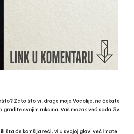
 Zašto? Zato što vi, drage moje Vodolije, ne čekate
 gradite svojim rukama. Vaš mozak već sada živi
ili šta će komšija reći, vi u svojoj glavi već imate