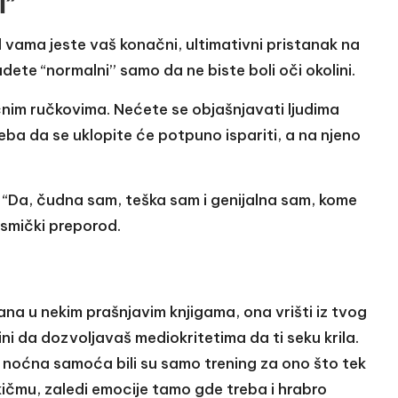
i”
 vama jeste vaš konačni, ultimativni pristanak na
dete “normalni” samo da ne biste boli oči okolini.
nim ručkovima. Nećete se objašnjavati ljudima
treba da se uklopite će potpuno ispariti, a na njeno
: “Da, čudna sam, teška sam i genijalna sam, kome
osmički preporod.
na u nekim prašnjavim knjigama, ona vrišti iz tvog
ini da dozvoljavaš mediokritetima da ti seku krila.
a noćna samoća bili su samo trening za ono što tek
 kičmu, zaledi emocije tamo gde treba i hrabro