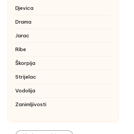
Djevica
Drama
Jarac
Ribe
Škorpija
Strijelac
Vodolija
Zanimljivosti