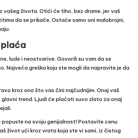
iz vašeg života. Otići će tiho, bez drame, jer vaš
zitima da se prikače. Ostaće samo oni malobrojni,
maju.
 plaća
lne, lude i neostvarive. Govorili su vam da se
o. Najveća greška koju ste mogli da napravite je da
vo kroz ono što vas čini najčudnijim. Onaj vaš
glavni trend. Ljudi će plaćati suvo zlato za onaj
jali.
 popuste na svoju genijalnost! Postavite cenu
 život ući kroz vrata koja ste vi sami, iz čistog