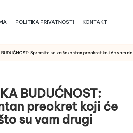
MA
POLITIKA PRIVATNOSTI
KONTAKT
UDUĆNOST: Spremite se za šokantan preokret koji će vam donet
ČKA BUDUĆNOST:
tan preokret koji će
što su vam drugi