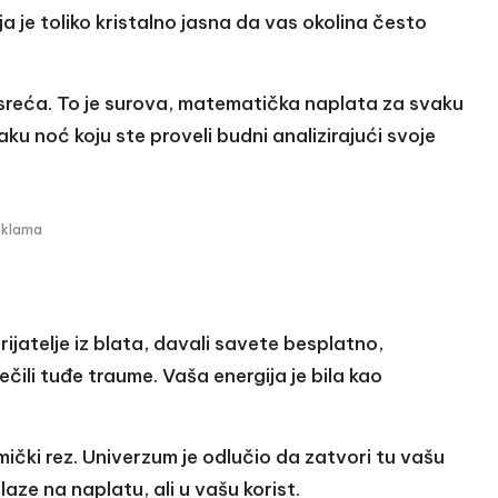
a je toliko kristalno jasna da vas okolina često
sreća. To je surova, matematička naplata za svaku
vaku noć koju ste proveli budni analizirajući svoje
eklama
prijatelje iz blata, davali savete besplatno,
lečili tuđe traume. Vaša energija je bila kao
ički rez. Univerzum je odlučio da zatvori tu vašu
aze na naplatu, ali u vašu korist.