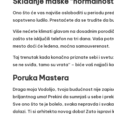
Skidanje maske “normalnost
Ono što će vas najviše osloboditi u periodu pred
sopstveno ludilo. Prestaćete da se trudite da bu
Više nećete klimati glavom na dosadnim porodič
zašto ste isključili telefon na tri dana. Vaša po
mesto doći će ledena, moćna samouverenost.
Taj trenutak kada konačno priznate sebi i svetu
se ne sviđa, tamo su vrata” – biće vaš najjači k
Poruka Mastera
Draga moja Vodolijo, tvoja budućnost nije zapisa
briljantnog uma! Prekini da sumnjaš u sebe i prek
Sve ono što te je bolelo, svaka nepravda i svak
dolazi. Ti si arhitekta novog doba! Zato ispravi