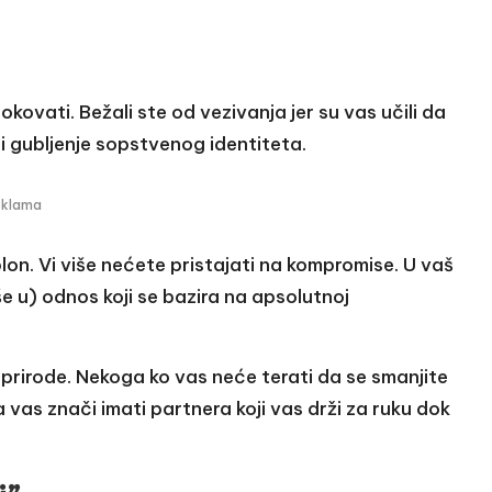
okovati. Bežali ste od vezivanja jer su vas učili da
 gubljenje sopstvenog identiteta.
eklama
lon. Vi više nećete pristajati na kompromise. U vaš
še u) odnos koji se bazira na apsolutnoj
 prirode. Nekoga ko vas neće terati da se smanjite
 vas znači imati partnera koji vas drži za ruku dok