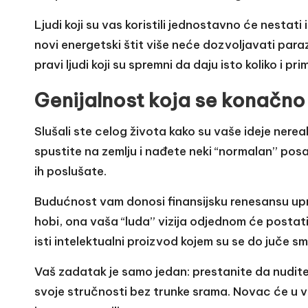
Ljudi koji su vas koristili jednostavno će nestati 
novi energetski štit više neće dozvoljavati para
pravi ljudi koji su spremni da daju isto koliko i pri
Genijalnost koja se konačno
Slušali ste celog života kako su vaše ideje nerea
spustite na zemlju i nađete neki “normalan” posa
ih poslušate.
Budućnost vam donosi finansijsku renesansu upra
hobi, ona vaša “luda” vizija odjednom će postati 
isti intelektualni proizvod kojem su se do juče sme
Vaš zadatak je samo jedan: prestanite da nudite
svoje stručnosti bez trunke srama. Novac će u vaš