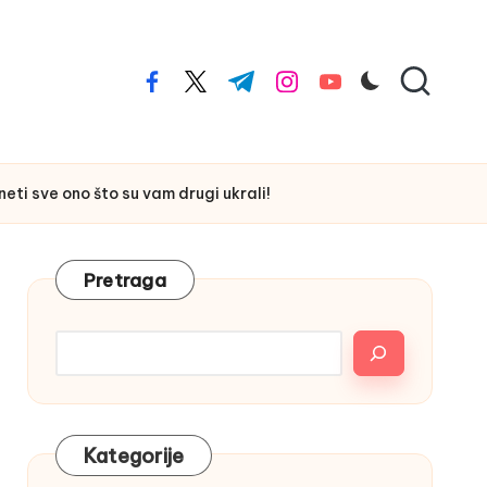
facebook.com
twitter.com
t.me
instagram.com
youtube.com
i sve ono što su vam drugi ukrali!
Pretraga
Kategorije