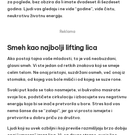
za poglede, bez obzira da li imate dvadeset ili šezdeset
godina. Ljudi vas gledaju i ne vide “godine”, vide čistu,
neukrotivu životnu energiju.
Reklama
Smeh kao najbolji lifting lica
Ako postoji tajna vaše mladosti, to je vaš neobuzdani,
glasni smeh. Vi ste jedan od retkih znakova koji se smeje
celim telom. Ne onaj pristojni, suzdržani osmeh, već onaj iz
stomaka, od kojeg vas bole mišići i od kojeg se suze rone.
Svaki put kada se tako nasmejete, vi bukvalno masirate
svoje lice, podstičete cirkulaciju i izbacujete svu negativnu
energiju koja bi se inače pretvorila u bore. Stres kod vas
nema šanse da se “zalepi”, jer ga vi prosto ismejete i
pretvorite u dobru priču za društvo.
Ljudi koji su uvek ozbiljni i koji previše razmišljaju brzo dobiju
onaj “umoran” izraz lica. Vi, sa druge strane, svoje lice