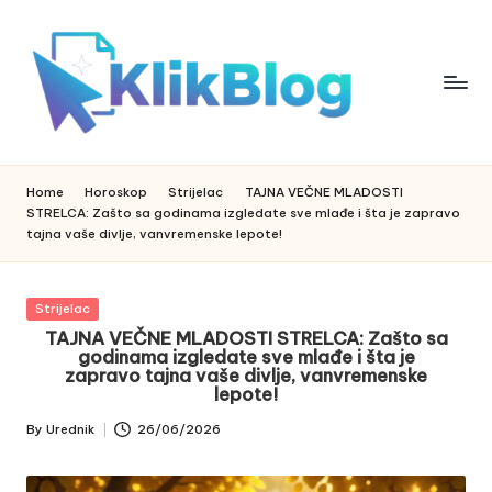
Skip
to
content
k
klikblog
li
k
Home
Horoskop
Strijelac
TAJNA VEČNE MLADOSTI
b
STRELCA: Zašto sa godinama izgledate sve mlađe i šta je zapravo
l
tajna vaše divlje, vanvremenske lepote!
o
g
Posted
Strijelac
in
TAJNA VEČNE MLADOSTI STRELCA: Zašto sa
godinama izgledate sve mlađe i šta je
zapravo tajna vaše divlje, vanvremenske
lepote!
By
Urednik
26/06/2026
Posted
by