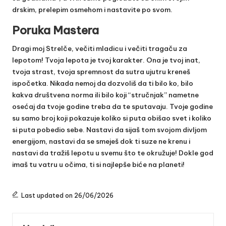
drskim, prelepim osmehom i nastavite po svom.
Poruka Mastera
Dragi moj Strelče, večiti mladicu i večiti tragaču za
lepotom! Tvoja lepota je tvoj karakter. Ona je tvoj inat,
tvoja strast, tvoja spremnost da sutra ujutru kreneš
ispočetka. Nikada nemoj da dozvoliš da ti bilo ko, bilo
kakva društvena norma ili bilo koji “stručnjak” nametne
osećaj da tvoje godine treba da te sputavaju. Tvoje godine
su samo broj koji pokazuje koliko si puta obišao svet i koliko
si puta pobedio sebe. Nastavi da sijaš tom svojom divljom
energijom, nastavi da se smeješ dok ti suze ne krenu i
nastavi da tražiš lepotu u svemu što te okružuje! Dokle god
imaš tu vatru u očima, ti si najlepše biće na planeti!
Last updated on 26/06/2026