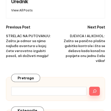
Urednik
View All Posts
Post
Previous Post
Next Post
navigation
STRELAC NA PUTOVANJU:
DJEVICA I ALKOHOL:
Zašto je odmor sa njima
Zašto se panično plašite
najluđa avantura u kojoj
gubitka kontrole i šta se
ćete verovatno izgubiti
dešava kada konačno
pasoš, ali doživeti magiju!
popijete onu jednu čašu
viška!
Pretraga
Kategorije