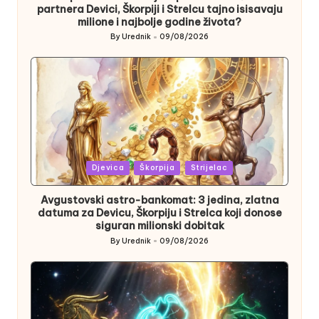
partnera Devici, Škorpiji i Strelcu tajno isisavaju
milione i najbolje godine života?
By
Urednik
09/08/2026
Posted
by
Posted
Djevica
Škorpija
Strijelac
in
Avgustovski astro-bankomat: 3 jedina, zlatna
datuma za Devicu, Škorpiju i Strelca koji donose
siguran milionski dobitak
By
Urednik
09/08/2026
Posted
by