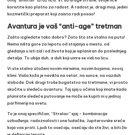
koristite kao platno za radost. A radost je, dragi moji, jedini
kozmetički preparat koji zaista radi posao!
Avantura je vaš “anti-age” tretman
Zašto izgledate tako dobro? Zato što ste stalno na putu!
Nema ništa gore za lepotu od stajanja u mestu, od
gledanja u isti zid i od života koji je isplaniran do poslednjeg
detalja. To ubija duh, a duh koji umre se vidi na licu.
Vi ste stalno izloženi novim mirisima, novim bojama, novoj
klimi. Vaša koža je navikla na vetar, na sunce, na vazduh
slobode. Dok drugi troše bogatstvo na tretmane, vi prosto
skočite u sledeću avanturu. Taj sjaj u očima koji imate kada
planirate sledeće putovanje ne može se kupiti ni u jednoj
parfimeriji na svetu.
To je onaj specifičan, “Strelac” sjaj – kombinacija
uzbuđenja, radoznalosti i one ludačke, Jupiterovske sreće
koja vas prati. Ljudi to osećaju, osećaju da ste živi, a biti živ
je definicija lepote.