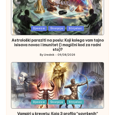
Posted
Djevica
Škorpija
Strijelac
in
Astrološki paraziti na poslu: Koji kolega vam tajno
isisava novac i imunitet (i magični kod za radni
sto)?
By
Urednik
09/08/2026
Posted
by
Posted
Djevica
Škorpija
Strijelac
in
Vampiri u krevetu: Koja 3 profila “savršenih”