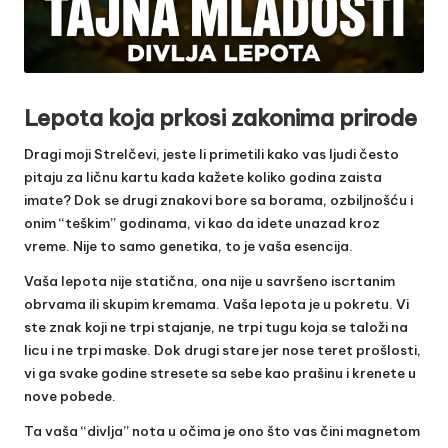
Lepota koja prkosi zakonima prirode
Dragi moji Strelčevi, jeste li primetili kako vas ljudi često
pitaju za ličnu kartu kada kažete koliko godina zaista
imate? Dok se drugi znakovi bore sa borama, ozbiljnošću i
onim “teškim” godinama, vi kao da idete unazad kroz
vreme. Nije to samo genetika, to je vaša esencija.
Vaša lepota nije statična, ona nije u savršeno iscrtanim
obrvama ili skupim kremama. Vaša lepota je u pokretu. Vi
ste znak koji ne trpi stajanje, ne trpi tugu koja se taloži na
licu i ne trpi maske. Dok drugi stare jer nose teret prošlosti,
vi ga svake godine stresete sa sebe kao prašinu i krenete u
nove pobede.
Ta vaša “divlja” nota u očima je ono što vas čini magnetom