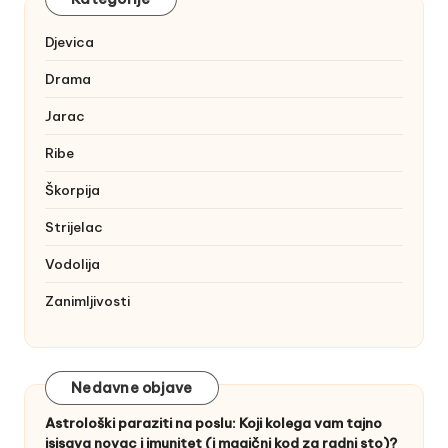
Djevica
Drama
Jarac
Ribe
Škorpija
Strijelac
Vodolija
Zanimljivosti
Nedavne objave
Astrološki paraziti na poslu: Koji kolega vam tajno
isisava novac i imunitet (i magični kod za radni sto)?