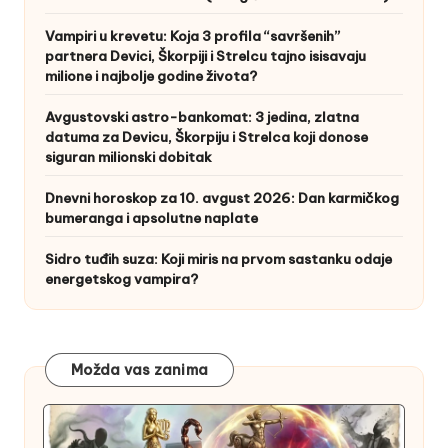
Vampiri u krevetu: Koja 3 profila “savršenih”
partnera Devici, Škorpiji i Strelcu tajno isisavaju
milione i najbolje godine života?
Avgustovski astro-bankomat: 3 jedina, zlatna
datuma za Devicu, Škorpiju i Strelca koji donose
siguran milionski dobitak
Dnevni horoskop za 10. avgust 2026: Dan karmičkog
bumeranga i apsolutne naplate
Sidro tuđih suza: Koji miris na prvom sastanku odaje
energetskog vampira?
Možda vas zanima