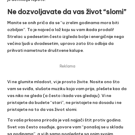
Ne dozvoljavate da vas život “slomi”
Manite se onih priča da se “u zrelim godinama mora biti
ozbiljan”. To je najveća laž koju su vam ikada prodali!
Strelac u pedesetim često izgleda bolje i energičnije nego
većina ljudi u dvadesetim, upravo zato što odbija da
prihvati nametnute društvene kalupe.
Reklama
Vi ne glumite mladost, vi je prosto živite. Nosite ono što
vam se sviđa, slušate muziku koja vam prija, plešete kao da
vas niko ne gleda (a često i kada vas gledaju). Vi ne
pristajete da budete “stari”, ne pristajete na dosadu i ne
pristajete na to da vas život slomi.
Ta vaša prkosna priroda je vaš najjači štit protiv godina.
Svet vas često osuđuje, govore vam “ponašaj se u skladu
sa godinama”, a vi ih samo pogledate sa onim svojim