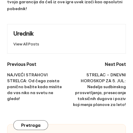
tvoja garancija da ćeš iz ove igre uvek izaći kao apsolutni
pobednik!
Urednik
View All Posts
Post
Previous Post
Next Post
navigation
NAJVEĆI STRAHOVI
STRELAC – DNEVNI
STRELCA: Od čega zaista
HOROSKOP ZA 5. JUL:
panično bežite kada mislite
Nedelja sudbinskog
da vas niko na svetu ne
prosvetljenja, presecanje
gleda!
toksičnih dugova i poziv
koji menja planove za leto!
Pretraga