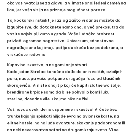
oko vas hvataju se za glavu, a vi imate onaj ledeni osmeh na
licu, jer vaša vizija ne priznaje mogućnost poraza.
Taj kockarski instinkt je razlog zašto vi danas možete da
izgubite sve, da dotaknete samo dno, a već prekosutra da
vozite najskuplji auto u gradu. Vaša ludačka hrabrost
privlači ogromno bogatstvo. Univerzum jednostavno
nagrađuje one koji imaju petlje da skoče bez padobrana, a
vi skačete redovno!
Kupovina iskustva, a ne gomilanje stvari
Kada jedan Strelac konačno dođe do onih velikih, ozbiljnih
para, nastupa vaša potpuno drugačija faza od klasičnih
skorojevića. Vi niste onaj tip koji će kupiti zlatne wc šolje,
brendirane krpice samo da bi se pohvalio komšiluku i
sterilne, dosadne vile u kojima niko ne živi.
Vaš novac uvek ide na uspomene i iskustva! Vi ćete bez
trunke kajanja spiskati hiljade evra na avionske karte, na
elitne hotele, na najluđe avanture, skakanje padobranom ili
na neki neverovatan safari na drugom kraju sveta. Vi ne