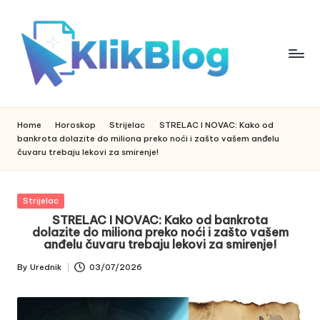
Skip
to
content
k
klikblog
li
k
Home
Horoskop
Strijelac
STRELAC I NOVAC: Kako od
b
bankrota dolazite do miliona preko noći i zašto vašem anđelu
l
čuvaru trebaju lekovi za smirenje!
o
g
Posted
Strijelac
in
STRELAC I NOVAC: Kako od bankrota
dolazite do miliona preko noći i zašto vašem
anđelu čuvaru trebaju lekovi za smirenje!
By
Urednik
03/07/2026
Posted
by