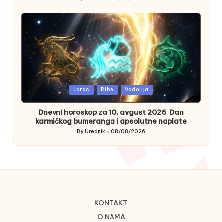
Posted
by
Posted
Jarac
Ribe
Vodolija
in
Dnevni horoskop za 10. avgust 2026: Dan
karmičkog bumeranga i apsolutne naplate
By
Urednik
08/08/2026
Posted
by
KONTAKT
O NAMA