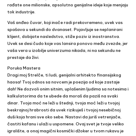
rađate one milionske, apsolutno genijalne ideje koje menjaju
tok industrije.
Vaš anđeo čuvar, koji inače radi prekovremeno, uvek vas
spašava u sekundi do dvanaset. Pojavljuje se neplanirani
klijent, dobijate nasledstvo, stiže poziv iz inostranstva.
Uvek se desi čudo koje vas lansira ponovo među zvezde, jer
vaša vera u izobilje univerzuma nikada, ni na sekundu ne
prestaje da živi.
Poruka Mastera
Dragi moj Strelče, ti ludi, genijalni arhitekto finansijskog
haosa! Tvoj odnos sa novcem je poezija od koje zastaje
dah! Ne dozvoli onim sitnim, uplašenim ljudima sa notesima i
kalkulatorima da te ubede da moraš da paziš na svaki
dinar. Tvoja moć ne leži u štednji, tvoja moć leži u tvojoj
beskrajnoj hrabrosti da uvek rizikuješ i tvojoj nesebičnoj
duši koja hrani sve oko sebe. Nastavi da juriš vetrenjače,
častiti kafanu i ulaži u uspomene. Ovaj svet je tvoje veliko
igralište, a onaj magični kosmički džoker u tvom rukavu je