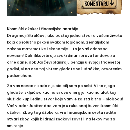
Kosmički džoker i finansijska anarhija
Dragi moji Strelčevi, ako postoji jedna stvar u vašem životu
koja apsolutno prkosi svakom logičnom, zemaljskom
zakonu matematike i ekonomije – to je vaš odnos sa
novcem! Dok Bikovi broje svaki dinar i prave fondove za
crne dane, dok Jarčevi planiraju penziju u svojoj tridesetoj
godini, vi na ceo taj sistem gledate sa ludačkim, otvorenim
podsmehom.
Za vas novac nikada nije bio cilj sam po sebi. Vi na njega
gledate isključivo kao na sirovu energiju, kao na alat koji
služi da kupi jedinu stvar koja vam je zaista bitna – slobodu!
Vaš vladar Jupiter dao vam je u ruke onaj čuveni kosmički
džoker. Zbog tog džokera, vi u finansijskom svetu radite
stvari zbog kojih bi drugi znakovi završili na lekovima za
smirenje.