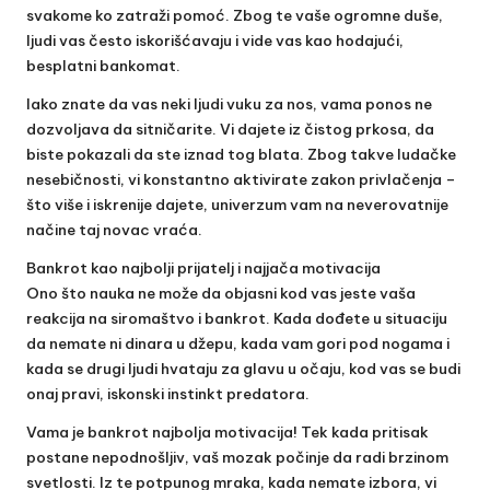
svakome ko zatraži pomoć. Zbog te vaše ogromne duše,
ljudi vas često iskorišćavaju i vide vas kao hodajući,
besplatni bankomat.
Iako znate da vas neki ljudi vuku za nos, vama ponos ne
dozvoljava da sitničarite. Vi dajete iz čistog prkosa, da
biste pokazali da ste iznad tog blata. Zbog takve ludačke
nesebičnosti, vi konstantno aktivirate zakon privlačenja –
što više i iskrenije dajete, univerzum vam na neverovatnije
načine taj novac vraća.
Bankrot kao najbolji prijatelj i najjača motivacija
Ono što nauka ne može da objasni kod vas jeste vaša
reakcija na siromaštvo i bankrot. Kada dođete u situaciju
da nemate ni dinara u džepu, kada vam gori pod nogama i
kada se drugi ljudi hvataju za glavu u očaju, kod vas se budi
onaj pravi, iskonski instinkt predatora.
Vama je bankrot najbolja motivacija! Tek kada pritisak
postane nepodnošljiv, vaš mozak počinje da radi brzinom
svetlosti. Iz te potpunog mraka, kada nemate izbora, vi