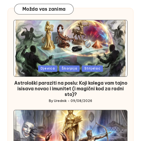
Možda vas zanima
Posted
Djevica
Škorpija
Strijelac
in
Astrološki paraziti na poslu: Koji kolega vam tajno
isisava novac i imunitet (i magični kod za radni
sto)?
By
Urednik
09/08/2026
Posted
by