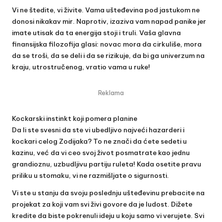
Vi ne štedite, vi živite. Vama ušteđevina pod jastukom ne
donosi nikakav mir. Naprotiv, izaziva vam napad panike jer
imate utisak da ta energija stoji i truli. Vaša glavna
finansijska filozofija glasi: novac mora da cirkuliše, mora
da se troši, da se deli i da se rizikuje, da bi ga univerzum na
kraju, utrostručenog, vratio vama u ruke!
Reklama
Kockarski instinkt koji pomera planine
Da li ste svesni da ste vi ubedljivo najveći hazarderi i
kockari celog Zodijaka? To ne znači da ćete sedeti u
kazinu, već da vi ceo svoj život posmatrate kao jednu
grandioznu, uzbudljivu partiju ruleta! Kada osetite pravu
priliku u stomaku, vi ne razmišljate o sigurnosti.
Vi ste u stanju da svoju poslednju ušteđevinu prebacite na
projekat za koji vam svi živi govore da je ludost. Dižete
kredite da biste pokrenuli ideju u koju samo vi verujete. Svi