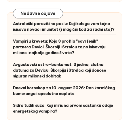
Nedavne objave
Astrološki paraziti na poslu: Koji kolega vam tajno
isisava novac i imunitet (i magični kod za radni sto)?
Vampiri u krevetu: Koja 3 profila “savršenih”
partnera Devici, Škorpiji i Strelcu tajno isisavaju
milione i najbolje godine života?
Avgustovski astro-bankomat: 3 jedina, zlatna
datuma za Devicu, Škorpiju i Strelca koji donose
siguran milionski dobitak
Dnevni horoskop za 10. avgust 2026: Dan karmičkog
bumeranga i apsolutne naplate
Sidro tuđih suza: Koji miris na prvom sastanku odaje
energetskog vampira?