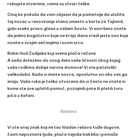
robujete stvarima, vama su stvari teške.
Onaj ko pokuša da vam objasni da je pametnije da uložite
taj novac u renoviranje stana umesto u karte za Tajland,
gubi svako pravo glasa u vašem životu. Vi savršeno znate
da jedino bogatstvo koje na kraju dana vredi jeste ono koje
nosite u svojim sećanjima i svom srcu.
Robin Hud Zodijaka koji svima plaća račune
A sada dolazimo do onog dela vaše ličnosti zbog kojeg
vaša rodbina dobija nervne slomove! Vi ste patološki
velikodušni. Kada vi imate novca, apsolutno svi oko vas ga
imaju. Vaša ruka je toliko otvorena da vi često ne znate ni
kome ste sve uplatili pomoć, pozajmili pare ili platili turu
pića u kafani.
Reklama
Vi ste onaj znak koji mrtav hladan rešava tuđe dugove,
časti nepoznate ljude, plaća najviše bakšiša i pomaže