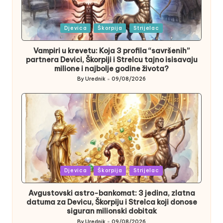
Posted
Djevica
Škorpija
Strijelac
in
Vampiri u krevetu: Koja 3 profila “savršenih”
partnera Devici, Škorpiji i Strelcu tajno isisavaju
milione i najbolje godine života?
By
Urednik
09/08/2026
Posted
by
Posted
Djevica
Škorpija
Strijelac
in
Avgustovski astro-bankomat: 3 jedina, zlatna
datuma za Devicu, Škorpiju i Strelca koji donose
siguran milionski dobitak
By
Urednik
09/08/2026