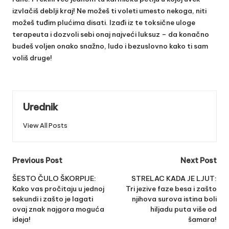
izvlačiš deblji kraj! Ne možeš ti voleti umesto nekoga, niti
možeš tuđim plućima disati. Izađi iz te toksične uloge
terapeuta i dozvoli sebi onaj najveći luksuz – da konačno
budeš voljen onako snažno, ludo i bezuslovno kako ti sam
voliš druge!
Urednik
View All Posts
Post
Previous Post
Next Post
navigation
ŠESTO ČULO ŠKORPIJE:
STRELAC KADA JE LJUT:
Kako vas pročitaju u jednoj
Tri jezive faze besa i zašto
sekundi i zašto je lagati
njihova surova istina boli
ovaj znak najgora moguća
hiljadu puta više od
ideja!
šamara!