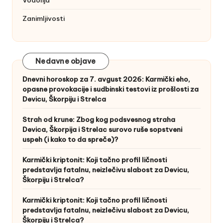
Zanimljivosti
Nedavne objave
Dnevni horoskop za 7. avgust 2026: Karmički eho,
opasne provokacije i sudbinski testovi iz prošlosti za
Devicu, Škorpiju i Strelca
Strah od krune: Zbog kog podsvesnog straha
Devica, Škorpija i Strelac surovo ruše sopstveni
uspeh (i kako to da spreče)?
Karmički kriptonit: Koji tačno profil ličnosti
predstavlja fatalnu, neizlečivu slabost za Devicu,
Škorpiju i Strelca?
Karmički kriptonit: Koji tačno profil ličnosti
predstavlja fatalnu, neizlečivu slabost za Devicu,
Škorpiju i Strelca?