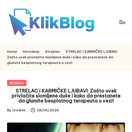
Skip
to
content
k
klikblog
li
k
Home
Horoskop
Strijelac
STRELAC I KARMIČKE LJUBAVI:
b
Zašto uvek privlačite slomljene duše i kako da prestanete da
l
glumite besplatnog terapeuta u vezi!
o
g
Posted
Strijelac
in
STRELAC I KARMIČKE LJUBAVI: Zašto uvek
privlačite slomljene duše i kako da prestanete
da glumite besplatnog terapeuta u vezi!
By
Urednik
28/06/2026
Posted
by