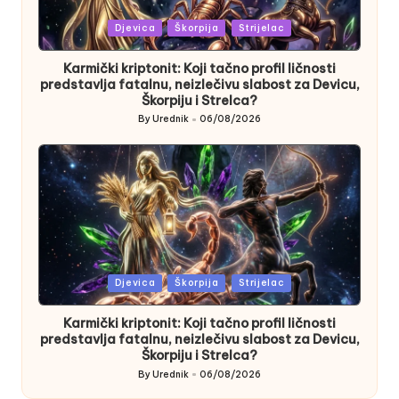
Posted
Djevica
Škorpija
Strijelac
in
Karmički kriptonit: Koji tačno profil ličnosti
predstavlja fatalnu, neizlečivu slabost za Devicu,
Škorpiju i Strelca?
By
Urednik
06/08/2026
Posted
by
Posted
Djevica
Škorpija
Strijelac
in
Karmički kriptonit: Koji tačno profil ličnosti
predstavlja fatalnu, neizlečivu slabost za Devicu,
Škorpiju i Strelca?
By
Urednik
06/08/2026
Posted
by