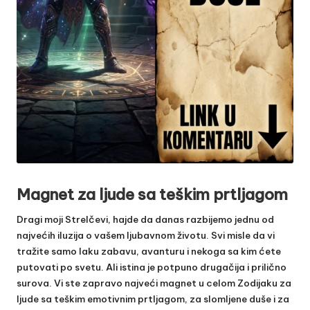
Magnet za ljude sa teškim prtljagom
Dragi moji Strelčevi, hajde da danas razbijemo jednu od
najvećih iluzija o vašem ljubavnom životu. Svi misle da vi
tražite samo laku zabavu, avanturu i nekoga sa kim ćete
putovati po svetu. Ali istina je potpuno drugačija i prilično
surova. Vi ste zapravo najveći magnet u celom Zodijaku za
ljude sa teškim emotivnim prtljagom, za slomljene duše i za