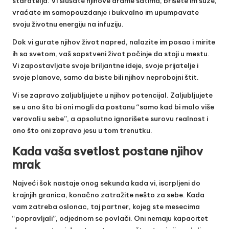
staratelja. Vi slušate njihove drame satima, brišete im suze,
vraćate im samopouzdanje i bukvalno im upumpavate
svoju životnu energiju na infuziju.
Dok vi gurate njihov život napred, nalazite im posao i mirite
ih sa svetom, vaš sopstveni život počinje da stoji u mestu.
Vi zapostavljate svoje briljantne ideje, svoje prijatelje i
svoje planove, samo da biste bili njihov neprobojni štit.
Vi se zapravo zaljubljujete u njihov potencijal. Zaljubljujete
se u ono što bi oni mogli da postanu “samo kad bi malo više
verovali u sebe”, a apsolutno ignorišete surovu realnost i
ono što oni zapravo jesu u tom trenutku.
Kada vaša svetlost postane njihov
mrak
Najveći šok nastaje onog sekunda kada vi, iscrpljeni do
krajnjih granica, konačno zatražite nešto za sebe. Kada
vam zatreba oslonac, taj partner, kojeg ste mesecima
“popravljali”, odjednom se povlači. Oni nemaju kapacitet