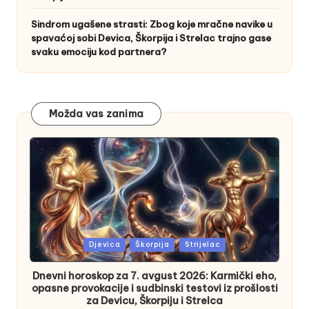
Sindrom ugašene strasti: Zbog koje mračne navike u
spavaćoj sobi Devica, Škorpija i Strelac trajno gase
svaku emociju kod partnera?
Možda vas zanima
Posted
Djevica
Škorpija
Strijelac
in
Dnevni horoskop za 7. avgust 2026: Karmički eho,
opasne provokacije i sudbinski testovi iz prošlosti
za Devicu, Škorpiju i Strelca