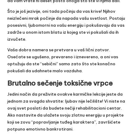
da vam vrate ni deset posto onoga što ste vi njima dali.
Što je još jezivije, oni tada počinju da vas krive! Njihov
neizlečeni mrak počinje da napada vašu svetlost. Postaju
posesivni, ljubomorni na vašu energiju i pokušavaju da vas
zadrže u onom istom blatu iz kojeg ste vi pokušali da ih
izvučete.
Vaša dobra namera se pretvara u vaš lični zatvor.
Osećate se ugušeno, prevareno i iznevereno, a oni vas
optužuju da ste “sebični” samo zato što ste konačno
pokušali da udahnete malo vazduha.
Brutalno sečenje toksične vrpce
Jedini način da preživite ovakve karmičke lekcije jeste da
jednom za svagda shvatite: ljubav nije lečilište! Vi niste na
ovaj svet poslati da budete nečiji rehabilitacioni centar.
Ako nastavite da ulažete svoju zlatnu energiju u projekte
koji se zovu “popravljanje tuđeg karaktera”, završićete
potpuno emotivno bankrotirani.