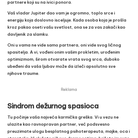
partnere koji su na ivici ponora.
Vaš vladar Jupiter dao vam je ogromno, toplo srce i
energiju koja doslovno isceljuje. Kada osoba koja je prošla
kroz pakao oseti vašu svetlost, ona se za vas zakači kao
davljenik za slamku.
Oni u vama ne vide samo partnera, oni vide svog ličnog
spasitelja. A vi, vođeni onim vašim prokletim, urođenim
optimizmom, širom otvarate vrata svog srca, duboko
ubeđeni da vaša ljubav može da izleči apsolutno sve
njihove traume.
Reklama
Sindrom dežurnog spasioca
Tu počinje vaša najveća karmička greška. Vi u vezu ne
ulazite kao ravnopravan partner, već podsvesno
preuzimate ulogu besplatnog psihoterapeuta, majke, oca i