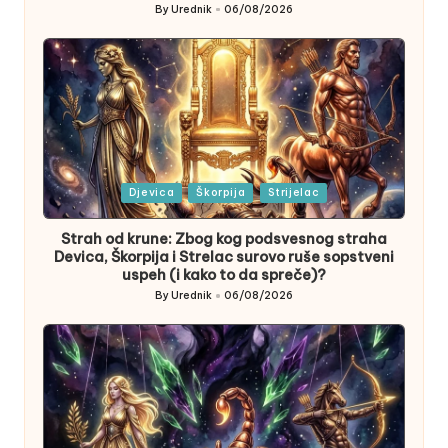
By
Urednik
06/08/2026
Posted
by
Posted
Djevica
Škorpija
Strijelac
in
Strah od krune: Zbog kog podsvesnog straha
Devica, Škorpija i Strelac surovo ruše sopstveni
uspeh (i kako to da spreče)?
By
Urednik
06/08/2026
Posted
by