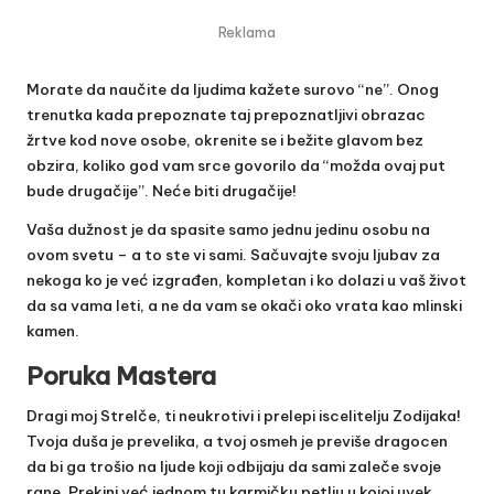
Reklama
Morate da naučite da ljudima kažete surovo “ne”. Onog
trenutka kada prepoznate taj prepoznatljivi obrazac
žrtve kod nove osobe, okrenite se i bežite glavom bez
obzira, koliko god vam srce govorilo da “možda ovaj put
bude drugačije”. Neće biti drugačije!
Vaša dužnost je da spasite samo jednu jedinu osobu na
ovom svetu – a to ste vi sami. Sačuvajte svoju ljubav za
nekoga ko je već izgrađen, kompletan i ko dolazi u vaš život
da sa vama leti, a ne da vam se okači oko vrata kao mlinski
kamen.
Poruka Mastera
Dragi moj Strelče, ti neukrotivi i prelepi iscelitelju Zodijaka!
Tvoja duša je prevelika, a tvoj osmeh je previše dragocen
da bi ga trošio na ljude koji odbijaju da sami zaleče svoje
rane. Prekini već jednom tu karmičku petlju u kojoj uvek