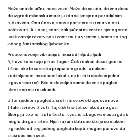
Može ona da uđe u nove veze. Može da se uda, da ima decu,
da izgradi milionsku imperiju i da se smeje na porodičnim
ručkovima. Ona će svoje nove partnere iskreno voleti i
poštovati. Ali, onaj jedan, zaključani milimetar njenog srca
uvek ostaje rezervisan i zamrznut u vremenu, samo za tog
jednog fantomskog ljubavnika.
Prepoznavanje vibracije u masi od hiljadu ljudi
Njihova konekcija prkosi logici. Čak i nakon deset godina
tišine, ako bi se sreli u prepunom gradu, u nekom
zadimljenom, mračnom lokalu, ne bi im trebala ni jedna
izgovorena reč. Bilo bi dovoljno samo da im se pogledi
ukrste na mikrosekundu.
U tom jednom pogledu, srušili bi se svi oklopi, sve nove
titule i svi novi životi. Taj elektricitet se nikada ne gasi.
Škorpija to zna i zato često i svesno izbegava mesta gde bi
mogla da ga sretne. Njen razum štiti ono što je sa mukom
izgradila od tog jednog pogleda koji bi mogao ponovo da
sruši ceo njen svet.