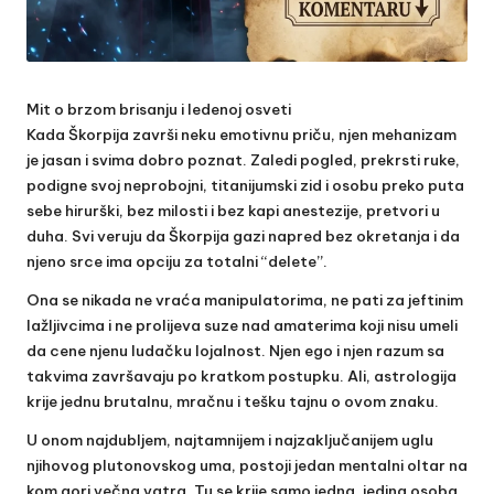
Mit o brzom brisanju i ledenoj osveti
Kada Škorpija završi neku emotivnu priču, njen mehanizam
je jasan i svima dobro poznat. Zaledi pogled, prekrsti ruke,
podigne svoj neprobojni, titanijumski zid i osobu preko puta
sebe hirurški, bez milosti i bez kapi anestezije, pretvori u
duha. Svi veruju da Škorpija gazi napred bez okretanja i da
njeno srce ima opciju za totalni “delete”.
Ona se nikada ne vraća manipulatorima, ne pati za jeftinim
lažljivcima i ne prolijeva suze nad amaterima koji nisu umeli
da cene njenu ludačku lojalnost. Njen ego i njen razum sa
takvima završavaju po kratkom postupku. Ali, astrologija
krije jednu brutalnu, mračnu i tešku tajnu o ovom znaku.
U onom najdubljem, najtamnijem i najzaključanijem uglu
njihovog plutonovskog uma, postoji jedan mentalni oltar na
kom gori večna vatra. Tu se krije samo jedna, jedina osoba