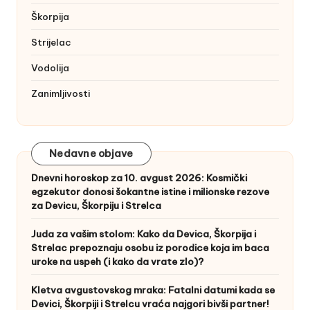
Škorpija
Strijelac
Vodolija
Zanimljivosti
Nedavne objave
Dnevni horoskop za 10. avgust 2026: Kosmički
egzekutor donosi šokantne istine i milionske rezove
za Devicu, Škorpiju i Strelca
Juda za vašim stolom: Kako da Devica, Škorpija i
Strelac prepoznaju osobu iz porodice koja im baca
uroke na uspeh (i kako da vrate zlo)?
Kletva avgustovskog mraka: Fatalni datumi kada se
Devici, Škorpiji i Strelcu vraća najgori bivši partner!