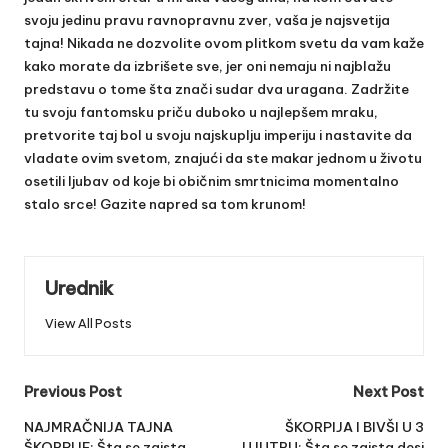
svoju jedinu pravu ravnopravnu zver, vaša je najsvetija
tajna! Nikada ne dozvolite ovom plitkom svetu da vam kaže
kako morate da izbrišete sve, jer oni nemaju ni najblažu
predstavu o tome šta znači sudar dva uragana. Zadržite
tu svoju fantomsku priču duboko u najlepšem mraku,
pretvorite taj bol u svoju najskuplju imperiju i nastavite da
vladate ovim svetom, znajući da ste makar jednom u životu
osetili ljubav od koje bi običnim smrtnicima momentalno
stalo srce! Gazite napred sa tom krunom!
Urednik
View All Posts
Post
Previous Post
Next Post
navigation
NAJMRAČNIJA TAJNA
ŠKORPIJA I BIVŠI U 3
ŠKORPIJE: Šta se zaista
UJUTRU: Šta se zaista desi