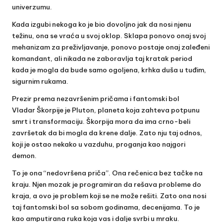
univerzumu.
Kada izgubi nekoga ko je bio dovoljno jak da nosi njenu
težinu, ona se vraća u svoj oklop. Sklapa ponovo onaj svoj
mehanizam za preživljavanje, ponovo postaje onaj zaleđeni
komandant, ali nikada ne zaboravlja taj kratak period
kada je mogla da bude samo ogoljena, krhka duša u tuđim,
sigurnim rukama.
Prezir prema nezavršenim pričama i fantomski bol
Vladar Škorpije je Pluton, planeta koja zahteva potpunu
smrt i transformaciju. Škorpija mora da ima crno-beli
završetak da bi mogla da krene dalje. Zato nju taj odnos,
koji je ostao nekako u vazduhu, proganja kao najgori
demon.
To je ona “nedovršena priča”. Ona rečenica bez tačke na
kraju. Njen mozak je programiran da rešava probleme do
kraja, a ovo je problem koji se ne može rešiti. Zato ona nosi
taj fantomski bol sa sobom godinama, decenijama. To je
kao amputirana ruka koja vas i dalje svrbi u mraku.