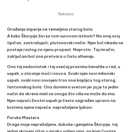
Reklama
Građenje imperije na temeljima starog bola
A kako Škorpija živi sa tom surovom istinom? Na onaj svoj
tipičan, zastrašujući, plutonovski način. Njen bol nikada ne
postaje razlog za njenu propast. Naprotiv. Taj mračni,
zaključani bol ona pretvara u čistu alhemiju.
Ona taj nedostatak i taj osećaj praznine kanališe u rad, u
uspeh, u sticanje moći i novca. Svaki njen novi milionski
uspeh, svaki novi osvojeni tron nosi kapljicu tog starog,
fantomskog bola. Ona dominira svetom jer joj je to jedini
način da skrene misli sa onoga što više ne može da ima.
Njen najveći životni uspeh je često sagrađen upravo na
kostima njene najveće, neprežaljene ljubavi.
Poruka Mastera
Drage moje neprežaljene, duboke i genijalne Škorpije, taj
jedan skriveni oltar u mraku vašeg uma, na kom čuvate