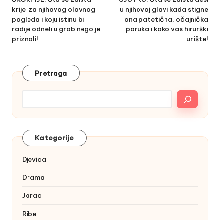
krije iza njihovog olovnog
u njihovoj glavi kada stigne
pogleda i koju istinu bi
ona patetična, očajnička
radije odneli u grob nego je
poruka i kako vas hirurški
priznali!
unište!
Pretraga
Kategorije
Djevica
Drama
Jarac
Ribe