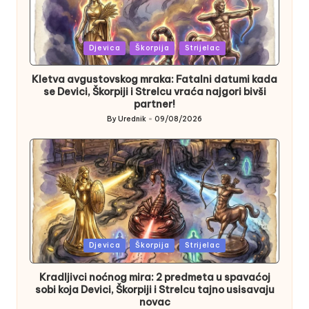
Posted
Djevica
Škorpija
Strijelac
in
Kletva avgustovskog mraka: Fatalni datumi kada
se Devici, Škorpiji i Strelcu vraća najgori bivši
partner!
By
Urednik
09/08/2026
Posted
by
Posted
Djevica
Škorpija
Strijelac
in
Kradljivci noćnog mira: 2 predmeta u spavaćoj
sobi koja Devici, Škorpiji i Strelcu tajno usisavaju
novac