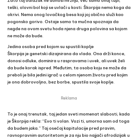
Zato taj odlazak ne donosi mržnju, već samo onaj tupi,
teški, olovni bol koji se uvlači u kosti. Škorpija nema koga da
okrivi. Nema onog lovačkog besa koji joj obično služi kao
pogonsko gorivo. Ostaje samo ta mučna spoznaja da
negde na ovom svetu hoda njena druga polovina sa kojom
ne može da bude.
Jedina osoba pred kojom su spustili koplje
Škorpija je genetski dizajnirana da vlada. Ona drži konce,
donosi odluke, dominira u raspravama i uvek, ali uvek želi
da bude korak ispred. Međutim, ta osoba koju ne može da
preboli je bila jedini igrač u celom njenom životu pred kojim
je ona dobrovoljno, bez borbe, spustila svoje koplje.
Reklama
To je onaj trenutak, taj jedan sveti momenat slabosti, kada
je Škorpija rekla: “Evo ti volan. Vozi ti, umorna sam od toga
da budem jaka.” Taj osećaj kapitulacije pred pravim,
ravnopravnim autoritetom je za nju bio najjači afrodizijak u