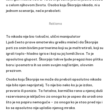
u celom njihovom životu. Osoba koju Škorpija nikada, ni u
jednom scenariju, neće preboleti.
Reklama
To nikada nije bio toksični, ulični manipulator
Ljudi često prave amatersku grešku misleći da Škorpija
pati za onim bivšim partnerima koji su je maltretirali, koji su
igrali toplo-hladno igrice i koji su joj lomili živce. To je
apsolutna glupost. Škorpija takve ljude pregazi kao plitku
baru i posmatra ih sa onim svojim najčistijim, olovnim
prezirom.
Osoba koju Škorpija ne može da preboli apsolutno nikada
nije bila njen neprijatelj. To nije bio neko ko ju je izdao,
prevario ili ponizio. Ta fatalna, karmička rana u njenoj duši
rezervisana je isključivo za onoga ko je uspeo da uradi ono
što je na papiru nemoguće – za onoga ko je stao pred nju i
ko se apsolutno nije uplašio njenog mraka.