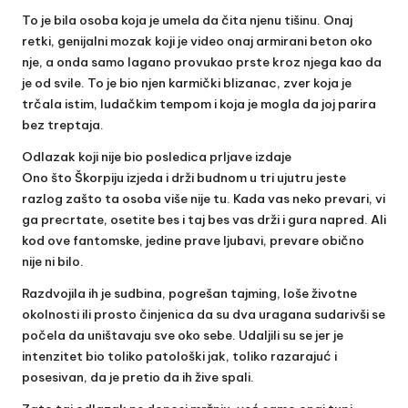
To je bila osoba koja je umela da čita njenu tišinu. Onaj
retki, genijalni mozak koji je video onaj armirani beton oko
nje, a onda samo lagano provukao prste kroz njega kao da
je od svile. To je bio njen karmički blizanac, zver koja je
trčala istim, ludačkim tempom i koja je mogla da joj parira
bez treptaja.
Odlazak koji nije bio posledica prljave izdaje
Ono što Škorpiju izjeda i drži budnom u tri ujutru jeste
razlog zašto ta osoba više nije tu. Kada vas neko prevari, vi
ga precrtate, osetite bes i taj bes vas drži i gura napred. Ali
kod ove fantomske, jedine prave ljubavi, prevare obično
nije ni bilo.
Razdvojila ih je sudbina, pogrešan tajming, loše životne
okolnosti ili prosto činjenica da su dva uragana sudarivši se
počela da uništavaju sve oko sebe. Udaljili su se jer je
intenzitet bio toliko patološki jak, toliko razarajuć i
posesivan, da je pretio da ih žive spali.