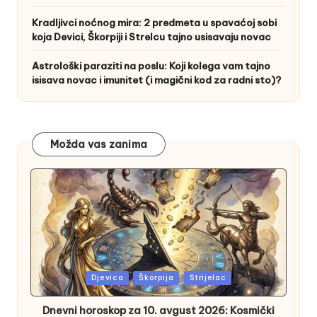
Kradljivci noćnog mira: 2 predmeta u spavaćoj sobi
koja Devici, Škorpiji i Strelcu tajno usisavaju novac
Astrološki paraziti na poslu: Koji kolega vam tajno
isisava novac i imunitet (i magični kod za radni sto)?
Možda vas zanima
Posted
Djevica
Škorpija
Strijelac
in
Dnevni horoskop za 10. avgust 2026: Kosmički