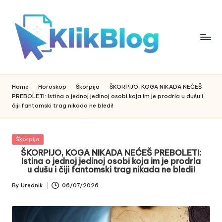
Skip
to
content
k
klikblog
li
k
Home
Horoskop
Škorpija
ŠKORPIJO, KOGA NIKADA NEĆEŠ
b
PREBOLETI: Istina o jednoj jedinoj osobi koja im je prodrla u dušu i
l
čiji fantomski trag nikada ne bledi!
o
g
Posted
Škorpija
in
ŠKORPIJO, KOGA NIKADA NEĆEŠ PREBOLETI:
Istina o jednoj jedinoj osobi koja im je prodrla
u dušu i čiji fantomski trag nikada ne bledi!
By
Urednik
06/07/2026
Posted
by