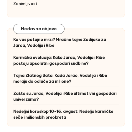
Zanimljivosti
Nedavne objave
Ko vas potajno mrzi? Mračne tajne Zodijaka za
Jarca, Vodoliju i Ribe
Karmička evolucija: Kako Jarac, Vodolija i Ribe
postaju apsolutni gospodari sudbine?
Tajna Zlatnog Sata: Kada Jarac, Vodolija i Ribe
moraju da odluče za milione?
Zašto su Jarac, Vodolija i Ribe ultimativni gospodari
univerzuma?
Nedeljni horoskop 10-16. avgust: Nedelja karmičke
seče i milionskih preokreta