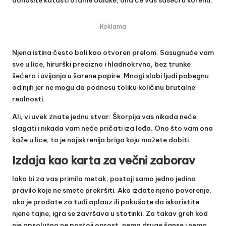
donosite katastrofalne odluke, ona će vas saseći u korenu.
Reklama
Njena istina često boli kao otvoren prelom. Sasugnuće vam
sve u lice, hirurški precizno i hladnokrvno, bez trunke
šećera i uvijanja u šarene papire. Mnogi slabi ljudi pobegnu
od njih jer ne mogu da podnesu toliku količinu brutalne
realnosti.
Ali, vi uvek znate jednu stvar: Škorpija vas nikada neće
slagati i nikada vam neće pričati iza leđa. Ono što vam ona
kaže u lice, to je najiskrenija briga koju možete dobiti.
Izdaja kao karta za večni zaborav
Iako bi za vas primila metak, postoji samo jedno jedino
pravilo koje ne smete prekršiti. Ako izdate njeno poverenje,
ako je prodate za tuđi aplauz ili pokušate da iskoristite
njene tajne, igra se završava u stotinki. Za takav greh kod
nje apsolutno ne postoji oprost, nema druge šanse i nema