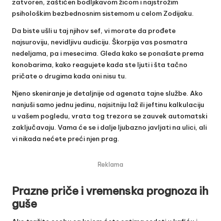
zatvoren, zaštićen bodljikavom žicom i najstrožim
psihološkim bezbednosnim sistemom u celom Zodijaku.
Da biste ušli u taj njihov sef, vi morate da prođete
najsuroviju, nevidljivu audiciju. Škorpija vas posmatra
nedeljama, pa i mesecima. Gleda kako se ponašate prema
konobarima, kako reagujete kada ste ljuti i šta tačno
pričate o drugima kada oni nisu tu.
Njeno skeniranje je detaljnije od agenata tajne službe. Ako
nanjuši samo jednu jedinu, najsitniju laž ili jeftinu kalkulaciju
u vašem pogledu, vrata tog trezora se zauvek automatski
zaključavaju. Vama će se i dalje ljubazno javljati na ulici, ali
vi nikada nećete preći njen prag.
Reklama
Prazne priče i vremenska prognoza ih
guše