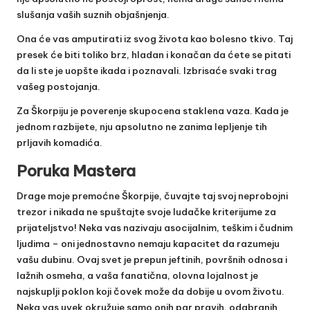
slušanja vaših suznih objašnjenja.
Ona će vas amputirati iz svog života kao bolesno tkivo. Taj
presek će biti toliko brz, hladan i konačan da ćete se pitati
da li ste je uopšte ikada i poznavali. Izbrisaće svaki trag
vašeg postojanja.
Za Škorpiju je poverenje skupocena staklena vaza. Kada je
jednom razbijete, nju apsolutno ne zanima lepljenje tih
prljavih komadića.
Poruka Mastera
Drage moje premoćne Škorpije, čuvajte taj svoj neprobojni
trezor i nikada ne spuštajte svoje ludačke kriterijume za
prijateljstvo! Neka vas nazivaju asocijalnim, teškim i čudnim
ljudima – oni jednostavno nemaju kapacitet da razumeju
vašu dubinu. Ovaj svet je prepun jeftinih, površnih odnosa i
lažnih osmeha, a vaša fanatična, olovna lojalnost je
najskuplji poklon koji čovek može da dobije u ovom životu.
Neka vas uvek okružuje samo onih par pravih, odabranih