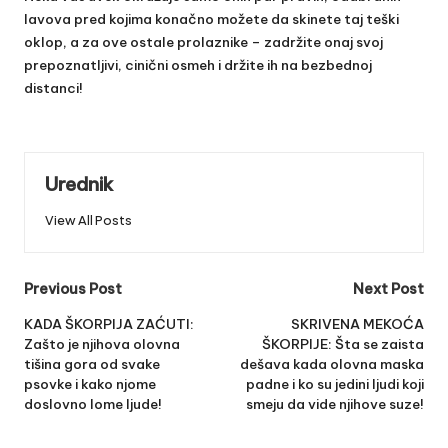
lavova pred kojima konačno možete da skinete taj teški
oklop, a za ove ostale prolaznike – zadržite onaj svoj
prepoznatljivi, cinični osmeh i držite ih na bezbednoj
distanci!
Urednik
View All Posts
Post
Previous Post
Next Post
navigation
KADA ŠKORPIJA ZAĆUTI:
SKRIVENA MEKOĆA
Zašto je njihova olovna
ŠKORPIJE: Šta se zaista
tišina gora od svake
dešava kada olovna maska
psovke i kako njome
padne i ko su jedini ljudi koji
doslovno lome ljude!
smeju da vide njihove suze!