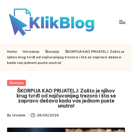
Skip
to
content
k
klikblog
li
k
Home
Horoskop
Škorpija
ŠKORPIJA KAO PRIJATELJ: Zašto je
b
njihov krug tvrđi od najčuvanijeg trezora i šta se zapravo dešava
l
kada vas jednom puste unutra!
o
g
Posted
Škorpija
in
ŠKORPIJA KAO PRIJATELJ: Zašto je njihov
krug tvrđi od najčuvanijeg trezora i šta se
zapravo dešava kada vas jednom puste
unutra!
By
Urednik
28/06/2026
Posted
by