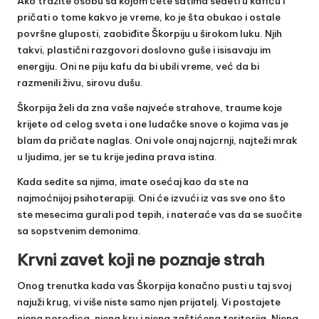
Ako tražite osobu sa kojom ćete satima sedeti u kafiću i
pričati o tome kakvo je vreme, ko je šta obukao i ostale
površne gluposti, zaobiđite Škorpiju u širokom luku. Njih
takvi, plastični razgovori doslovno guše i isisavaju im
energiju. Oni ne piju kafu da bi ubili vreme, već da bi
razmenili živu, sirovu dušu.
Škorpija želi da zna vaše najveće strahove, traume koje
krijete od celog sveta i one ludačke snove o kojima vas je
blam da pričate naglas. Oni vole onaj najcrnji, najteži mrak
u ljudima, jer se tu krije jedina prava istina.
Kada sedite sa njima, imate osećaj kao da ste na
najmoćnijoj psihoterapiji. Oni će izvući iz vas sve ono što
ste mesecima gurali pod tepih, i nateraće vas da se suočite
sa sopstvenim demonima.
Krvni zavet koji ne poznaje strah
Onog trenutka kada vas Škorpija konačno pusti u taj svoj
najuži krug, vi više niste samo njen prijatelj. Vi postajete
njena porodica, njena krv i njena zaštićena teritorija. Njena