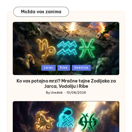
Možda vas zanima
Posted
Jarac
Ribe
Vodolija
in
Ko vas potajno mrzi? Mračne tajne Zodijaka za
Jarca, Vodoliju i Ribe
By
Urednik
10/08/2026
Posted
by