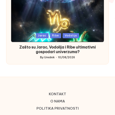
Posted
Jarac
Ribe
Vodolija
in
Zašto su Jarac, Vodolija i Ribe ultimativni
gospodari univerzuma?
By
Urednik
10/08/2026
Posted
by
KONTAKT
O NAMA
POLITIKA PRIVATNOSTI