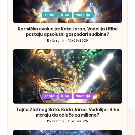
Posted
Jarac
Ribe
Vodolija
in
Karmička evolucija: Kako Jarac, Vodolija i Ribe
postaju apsolutni gospodari sudbine?
By
Urednik
10/08/2026
Posted
by
Posted
Jarac
Ribe
Vodolija
in
Tajna Zlatnog Sata: Kada Jarac, Vodolija i Ribe
moraju da odluče za milione?
By
Urednik
10/08/2026
Posted
by