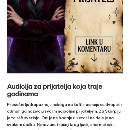
Audicija za prijatelja koja traje
godinama
Prosečni ljudi upoznaju nekoga na kafi, nasmeju se dvaput i
odmah ga nazivaju svojim najboljim prijateljem. Za Škorpiju
je ta reč svetinja. Oni je ne bacaju u vetar i ne dele je na
svakom ćošku. Njihov unutrašnji krug ljudi je hermetički