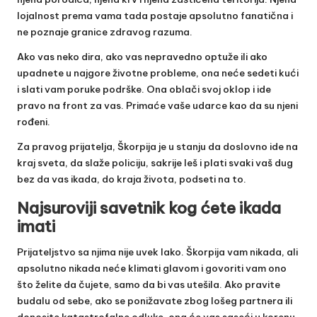
lojalnost prema vama tada postaje apsolutno fanatična i
ne poznaje granice zdravog razuma.
Ako vas neko dira, ako vas nepravedno optuže ili ako
upadnete u najgore životne probleme, ona neće sedeti kući
i slati vam poruke podrške. Ona oblači svoj oklop i ide
pravo na front za vas. Primaće vaše udarce kao da su njeni
rođeni.
Za pravog prijatelja, Škorpija je u stanju da doslovno ide na
kraj sveta, da slaže policiju, sakrije leš i plati svaki vaš dug
bez da vas ikada, do kraja života, podseti na to.
Najsuroviji savetnik kog ćete ikada
imati
Prijateljstvo sa njima nije uvek lako. Škorpija vam nikada, ali
apsolutno nikada neće klimati glavom i govoriti vam ono
što želite da čujete, samo da bi vas utešila. Ako pravite
budalu od sebe, ako se ponižavate zbog lošeg partnera ili