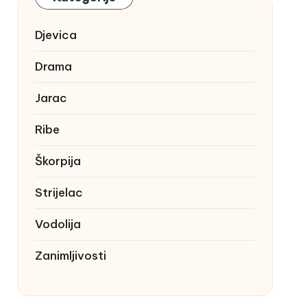
Djevica
Drama
Jarac
Ribe
Škorpija
Strijelac
Vodolija
Zanimljivosti