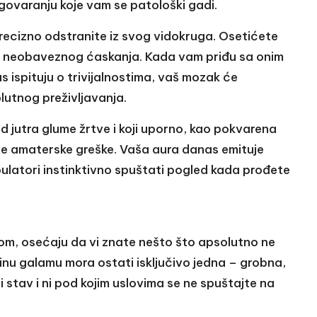
ogovaranju koje vam se patološki gadi.
i precizno odstranite iz svog vidokruga. Osetićete
šaj neobaveznog ćaskanja. Kada vam priđu sa onim
s ispituju o trivijalnostima, vaš mozak će
lutnog preživljavanja.
 od jutra glume žrtve i koji uporno, kao pokvarena
je amaterske greške. Vaša aura danas emituje
pulatori instinktivno spuštati pogled kada prođete
tom, osećaju da vi znate nešto što apsolutno ne
tinu galamu mora ostati isključivo jedna – grobna,
vi stav i ni pod kojim uslovima se ne spuštajte na