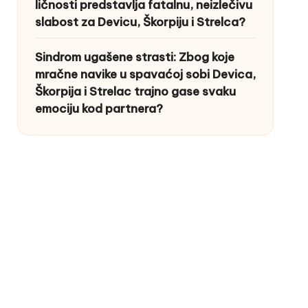
ličnosti predstavlja fatalnu, neizlečivu
slabost za Devicu, Škorpiju i Strelca?
Sindrom ugašene strasti: Zbog koje
mračne navike u spavaćoj sobi Devica,
Škorpija i Strelac trajno gase svaku
emociju kod partnera?