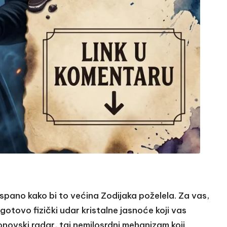
ospano kako bi to većina Zodijaka poželela. Za vas,
gotovo fizički udar kristalne jasnoće koji vas
onovski radar, taj nemilosrdni mehanizam koji