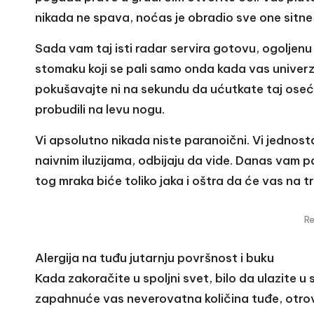
nikada ne spava, noćas je obradio sve one sitne, 
Sada vam taj isti radar servira gotovu, ogoljenu 
stomaku koji se pali samo onda kada vas unive
pokušavajte ni na sekundu da ućutkate taj oseća
probudili na levu nogu.
Vi apsolutno nikada niste paranoični. Vi jednosta
naivnim iluzijama, odbijaju da vide. Danas vam pad
tog mraka biće toliko jaka i oštra da će vas na 
R
Alergija na tuđu jutarnju površnost i buku
Kada zakoračite u spoljni svet, bilo da ulazite u 
zapahnuće vas neverovatna količina tuđe, otrovn