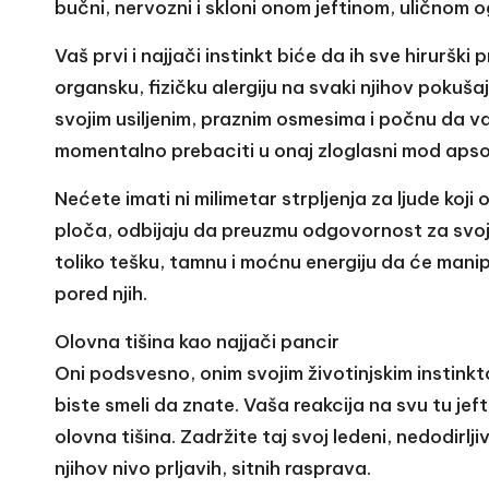
bučni, nervozni i skloni onom jeftinom, uličnom 
Vaš prvi i najjači instinkt biće da ih sve hiruršk
organsku, fizičku alergiju na svaki njihov poku
svojim usiljenim, praznim osmesima i počnu da va
momentalno prebaciti u onaj zloglasni mod apso
Nećete imati ni milimetar strpljenja za ljude koji
ploča, odbijaju da preuzmu odgovornost za svo
toliko tešku, tamnu i moćnu energiju da će mani
pored njih.
Olovna tišina kao najjači pancir
Oni podsvesno, onim svojim životinjskim instink
biste smeli da znate. Vaša reakcija na svu tu jef
olovna tišina. Zadržite taj svoj ledeni, nedodirlji
njihov nivo prljavih, sitnih rasprava.