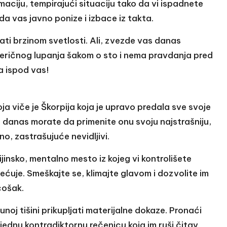
maciju, tempirajući situaciju tako da vi ispadnete
e da vas javno ponize i izbace iz takta.
ati brzinom svetlosti. Ali, zvezde vas danas
teričnog lupanja šakom o sto i nema pravdanja pred
a ispod vas!
oja viče je Škorpija koja je upravo predala sve svoje
vi danas morate da primenite onu svoju najstrašniju,
o, zastrašujuće nevidljivi.
ijinsko, mentalno mesto iz kojeg vi kontrolišete
mećuje. Smeškajte se, klimajte glavom i dozvolite im
ćošak.
noj tišini prikupljati materijalne dokaze. Pronaći
u jednu kontradiktornu rečenicu koja im ruši čitav