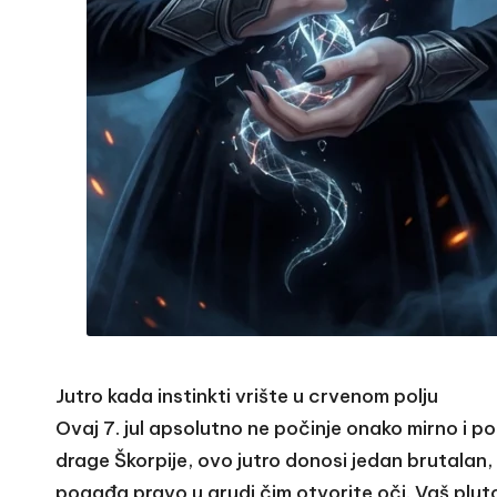
Jutro kada instinkti vrište u crvenom polju
Ovaj 7. jul apsolutno ne počinje onako mirno i p
drage Škorpije, ovo jutro donosi jedan brutalan, 
pogađa pravo u grudi čim otvorite oči. Vaš plut