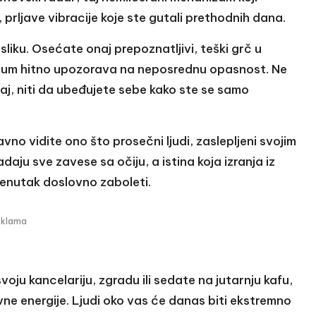
prljave vibracije koje ste gutali prethodnih dana.
sliku. Osećate onaj prepoznatljivi, teški grč u
rzum hitno upozorava na neposrednu opasnost. Ne
j, niti da ubeđujete sebe kako ste se samo
vno vidite ono što prosečni ljudi, zaslepljeni svojim
aju sve zavese sa očiju, a istina koja izranja iz
trenutak doslovno zaboleti.
eklama
svoju kancelariju, zgradu ili sedate na jutarnju kafu,
e energije. Ljudi oko vas će danas biti ekstremno