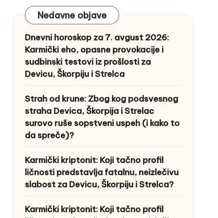
Nedavne objave
Dnevni horoskop za 7. avgust 2026:
Karmički eho, opasne provokacije i
sudbinski testovi iz prošlosti za
Devicu, Škorpiju i Strelca
Strah od krune: Zbog kog podsvesnog
straha Devica, Škorpija i Strelac
surovo ruše sopstveni uspeh (i kako to
da spreče)?
Karmički kriptonit: Koji tačno profil
ličnosti predstavlja fatalnu, neizlečivu
slabost za Devicu, Škorpiju i Strelca?
Karmički kriptonit: Koji tačno profil