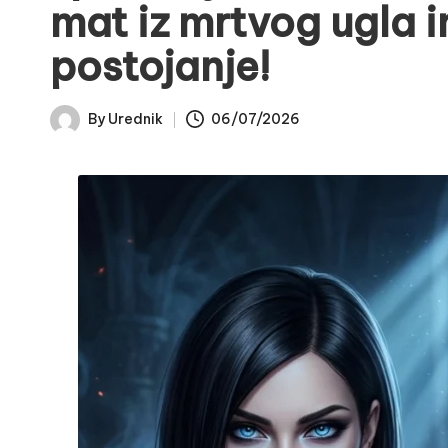
mat iz mrtvog ugla i
postojanje!
By
Urednik
06/07/2026
Posted
by