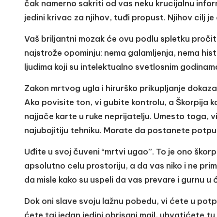
čak namerno sakriti od vas neku krucijalnu infor
jedini krivac za njihov, tuđi propust. Njihov cilj j
Vaš briljantni mozak će ovu podlu spletku pročit
najstrože opominju: nema galamljenja, nema his
ljudima koji su intelektualno svetlosnim godinam
Zakon mrtvog ugla i hirurško prikupljanje dokaza
Ako povisite ton, vi gubite kontrolu, a Škorpija k
najjače karte u ruke neprijatelju. Umesto toga, 
najubojitiju tehniku. Morate da postanete potpun
Uđite u svoj čuveni “mrtvi ugao”. To je ono škorp
apsolutno celu prostoriju, a da vas niko i ne pri
da misle kako su uspeli da vas prevare i gurnu u 
Dok oni slave svoju lažnu pobedu, vi ćete u potpu
ćete taj jedan jedini obrisani mail, uhvatićete t