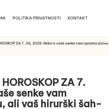
MA
POLITIKA PRIVATNOSTI
KONTAKT
OSKOP ZA 7. JUL 2026: Neko iz vaše senke vam sprema jezivu zam
 HOROSKOP ZA 7.
vaše senke vam
 ali vaš hirurški šah-