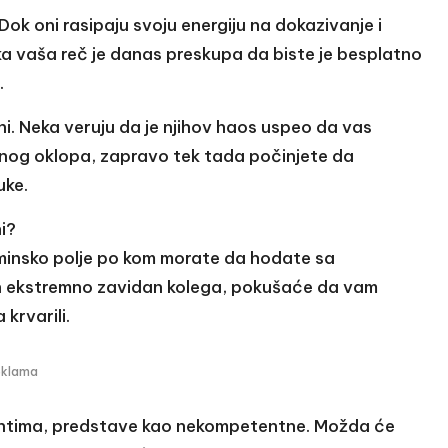
 Dok oni rasipaju svoju energiju na dokazivanje i
ka vaša reč je danas preskupa da biste je besplatno
.
tni. Neka veruju da je njihov haos uspeo da vas
jnog oklopa, zapravo tek tada počinjete da
uke.
i?
no minsko polje po kom morate da hodate sa
an ekstremno zavidan kolega, pokušaće da vam
krvarili.
eklama
jentima, predstave kao nekompetentne. Možda će