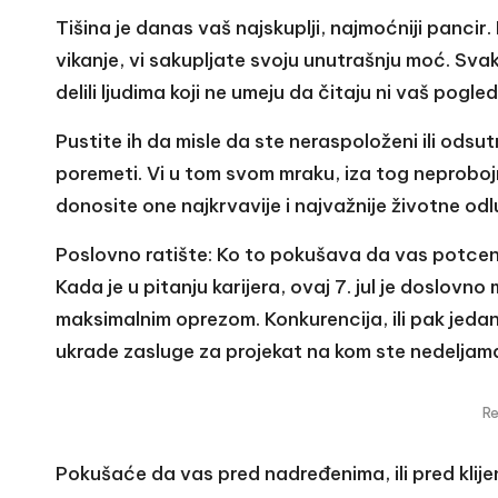
Tišina je danas vaš najskuplji, najmoćniji pancir.
vikanje, vi sakupljate svoju unutrašnju moć. Sva
delili ljudima koji ne umeju da čitaju ni vaš pogled
Pustite ih da misle da ste neraspoloženi ili odsu
poremeti. Vi u tom svom mraku, iza tog neprobo
donosite one najkrvavije i najvažnije životne odl
Poslovno ratište: Ko to pokušava da vas potcen
Kada je u pitanju karijera, ovaj 7. jul je doslov
maksimalnim oprezom. Konkurencija, ili pak jed
ukrade zasluge za projekat na kom ste nedeljama 
R
Pokušaće da vas pred nadređenima, ili pred kli