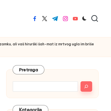
facebook.com
twitter.com
t.me
instagram.com
youtube.com
ku, ali vaš hirurški šah-mat iz mrtvog ugla im briše
Pretraga
Kategorije