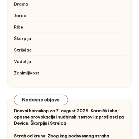
Drama
Jarac
Ribe
Škorpija
Strijelac
Vodolija
Zanimljivosti
Nedavne objave
Dnevni horoskop za 7. avgust 2026: Karmički eho,
opasne provokacije i sudbinski testovi iz prošlosti za
Devicu, Škorpiju i Strelca
Strah od krune: Zbog kog podsvesnog straha