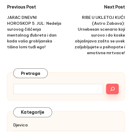
Post
Previous Post
Next Post
navigation
JARAC DNEVNI
RIBE U UKLETOJ KUĆI
HOROSKOP 5. JUL: Nedelja
(Astro Zabava):
surovog čišćenja
Urnebesan scenario koji
mentalnog đubreta i dan
surovo i do koske
kada vaša grobljanska
objašnjava zašto se uvek
tišina lomi tuđi ego!
zaljubljujete u psihopate i
emotivne mrtvace!
Pretraga
Kategorije
Djevica