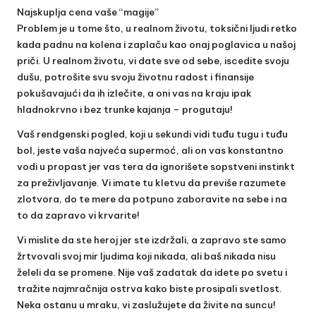
Najskuplja cena vaše “magije”
Problem je u tome što, u realnom životu, toksični ljudi retko
kada padnu na kolena i zaplaču kao onaj poglavica u našoj
priči. U realnom životu, vi date sve od sebe, iscedite svoju
dušu, potrošite svu svoju životnu radost i finansije
pokušavajući da ih izlečite, a oni vas na kraju ipak
hladnokrvno i bez trunke kajanja – progutaju!
Vaš rendgenski pogled, koji u sekundi vidi tuđu tugu i tuđu
bol, jeste vaša najveća supermoć, ali on vas konstantno
vodi u propast jer vas tera da ignorišete sopstveni instinkt
za preživljavanje. Vi imate tu kletvu da previše razumete
zlotvora, do te mere da potpuno zaboravite na sebe i na
to da zapravo vi krvarite!
Vi mislite da ste heroj jer ste izdržali, a zapravo ste samo
žrtvovali svoj mir ljudima koji nikada, ali baš nikada nisu
želeli da se promene. Nije vaš zadatak da idete po svetu i
tražite najmračnija ostrva kako biste prosipali svetlost.
Neka ostanu u mraku, vi zaslužujete da živite na suncu!