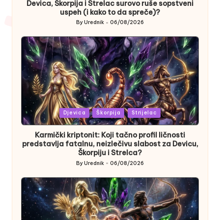
Devica, Škorpija i Strelac surovo ruše sopstveni
uspeh (i kako to da spreče)?
By
Urednik
06/08/2026
Posted
by
Posted
Djevica
Škorpija
Strijelac
in
Karmički kriptonit: Koji tačno profil ličnosti
predstavlja fatalnu, neizlečivu slabost za Devicu,
Škorpiju i Strelca?
By
Urednik
06/08/2026
Posted
by