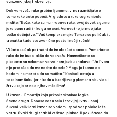
vanzemaljskoj frekvenciji.
Dok vam vežu ruke grubim lijanama, vi ne razmišljate o
tome kako ćete pobeći. Vi gledate u ruke tog kanibala i
mislite: “Bože, kako su mu hrapave ruke, ovaj čovek sigurno
jako puno radi i niko ga ne ceni. Verovatno je imao jako
teško detinjstvo.” Vaš kompleks majke Tereze se pali čak i u
trenutku kada ste zvanično postali nečiji ručak!
Vi ćete se čak potruditi da im olakšate posao. Pomerićete
ruke da im bude lakše da vas vežu. Nasmešićete se i
pitaćete na nekom univerzalnom jeziku znakova: “Je l’ vam
nije preteško da me nosite do sela? Mogu ja i sama da
hodam, ne morate da se mučite.” Kanibali ostaju u
totalnom šoku, jer nikada u istoriji svog plemena nisu videli
žrtvu koja brine o njihovim leđima!
U kazanu: Empatija koja prkosi zakonima logike
Scena druga. Donose vas u selo i stavljaju vas u onaj
čuveni, veliki crni kazan sa vodom. Ispod vas polako lože
vatru. Svaki drugi znak bi vrištao, plakao ili pokušavao da