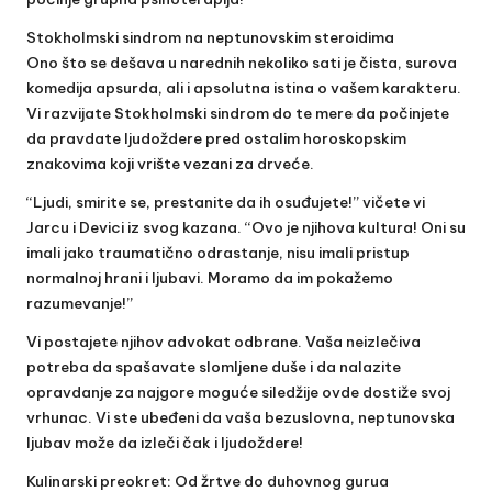
Stokholmski sindrom na neptunovskim steroidima
Ono što se dešava u narednih nekoliko sati je čista, surova
komedija apsurda, ali i apsolutna istina o vašem karakteru.
Vi razvijate Stokholmski sindrom do te mere da počinjete
da pravdate ljudoždere pred ostalim horoskopskim
znakovima koji vrište vezani za drveće.
“Ljudi, smirite se, prestanite da ih osuđujete!” vičete vi
Jarcu i Devici iz svog kazana. “Ovo je njihova kultura! Oni su
imali jako traumatično odrastanje, nisu imali pristup
normalnoj hrani i ljubavi. Moramo da im pokažemo
razumevanje!”
Vi postajete njihov advokat odbrane. Vaša neizlečiva
potreba da spašavate slomljene duše i da nalazite
opravdanje za najgore moguće siledžije ovde dostiže svoj
vrhunac. Vi ste ubeđeni da vaša bezuslovna, neptunovska
ljubav može da izleči čak i ljudoždere!
Kulinarski preokret: Od žrtve do duhovnog gurua