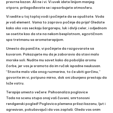
prevrne kazan. Ali ne i vi. Vi uvek idete linijom manjeg
otpora, prilagođavate se i apsorbujete atmosferu.
Vi sedite u toj toploj vodi i počinjete da se opuštate. Voda
je vaš element. Vama to zapravo počinje da prija! Gledate
kako oko vas seckaju šargarepu, luk i divlji celer, i odjednom
se osetite kao da ste na nekom besplatnom, egzotičnom
spa tretmanu sa aromaterapijom.
Umesto da paničite, vi počinjete da razgovarate sa
kuvarom. Pokazujete mu da je zaboravio da stavi malo
morske soli. Nudite mu savet kako da poboljša aromu
čorbe, jer vas je sramota da im ručak ispadne neukusan.
“Stavite malo više onog ruzmarina, to će ubiti gorčinu,”
govorite im vi, potpuno mirno, dok oni zbunjeno prestaju da
lože vatru.
Terapija umesto večere: Psihoanaliza poglavice
Tada na scenu stupa onaj vaš čuveni, smrtonosni
rendgenski pogled! Poglavica plemena prilazi kazanu, ljut i
agresivan, pokušavajući da vas zaplaši. Gleda vas onim