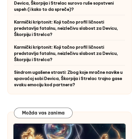
Devica, Škorpija i Strelac surovo ruše sopstveni
uspeh (i kako to da spreče)?
Karmički kriptonit: Koji tačno profil ličnosti
predstavlja fatalnu, neizlečivu slabost za Devicu,
Škorpiju i Strelca?
Karmički kriptonit: Koji tačno profil ličnosti
predstavlja fatalnu, neizlečivu slabost za Devicu,
Škorpiju i Strelca?
Sindrom ugašene strasti: Zbog koje mračne navike u
spavaćoj sobi Devica, Škorpija i Strelac trajno gase
svaku emociju kod partnera?
Možda vas zanima