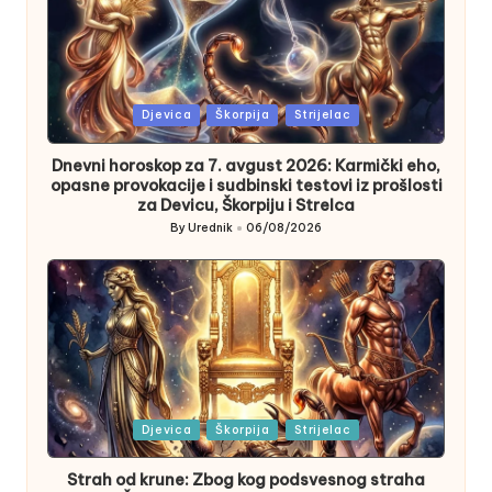
Posted
Djevica
Škorpija
Strijelac
in
Dnevni horoskop za 7. avgust 2026: Karmički eho,
opasne provokacije i sudbinski testovi iz prošlosti
za Devicu, Škorpiju i Strelca
By
Urednik
06/08/2026
Posted
by
Posted
Djevica
Škorpija
Strijelac
in
Strah od krune: Zbog kog podsvesnog straha