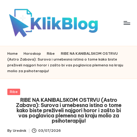
Skip
to
content
k
klikblog
li
k
Home
Horoskop
Ribe
RIBE NA KANIBALSKOM OSTRVU
b
(Astro Zabava): Surova i urnebesna istina o tome kako biste
l
preživeli najgori horor i zašto bi vas poglavica plemena na kraju
o
molio za psihoterapiju!
g
Posted
Ribe
in
RIBE NA KANIBALSKOM OSTRVU (Astro
Zabava): Surova i urnebesna istina o tome
kako biste preživeli najgori horor i zašto bi
vas poglavica plemena na kraju molio za
psihoterapiju!
By
Urednik
03/07/2026
Posted