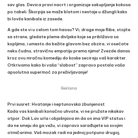
sav glas. Devica pravi nacrt i organizuje sakupljanje kokosa
po tabeli. Škorpija se maže blatom i nestaje u džungli kako
bi lovila kanibale iz zasede.
A gde ste vi u celom tom haosu? Vi, drage moje Ribe, stojite
sa strane, gledate pleme divljaka koje se približava sa
kopljima, i umesto da bežite glavom bez obzira, vi osećate
neku čudnu, stravičnu empatiju prema njima! Zvezde danas
kroz ovu mračnu komediju do koske seciraju vaš karakter.
Otkrivamo kako bi vaša “slabost” zapravo postala vaša
apsolutna supermoć za preživljavanje!
Reklama
Prvi susret: Hvatanje i neptunovska zbunjenost
Kada vas kanibali konačno uhvate, vi ne pružate nikakav
otpor. Dok Lav urla i objašnjava im da on ima VIP status i
da ne smeju da ga vežu, vi zapravo sarađujete sa svojim
otmičarima. Vaš mozak radi na jednoj potpuno drugoj,