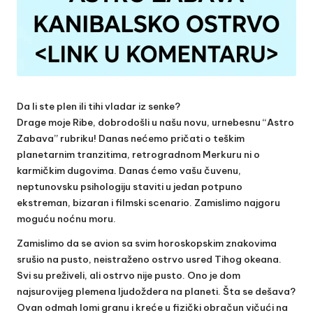
Da li ste plen ili tihi vladar iz senke?
Drage moje Ribe, dobrodošli u našu novu, urnebesnu “Astro
Zabava” rubriku! Danas nećemo pričati o teškim
planetarnim tranzitima, retrogradnom Merkuru ni o
karmičkim dugovima. Danas ćemo vašu čuvenu,
neptunovsku psihologiju staviti u jedan potpuno
ekstreman, bizaran i filmski scenario. Zamislimo najgoru
moguću noćnu moru.
Zamislimo da se avion sa svim horoskopskim znakovima
srušio na pusto, neistraženo ostrvo usred Tihog okeana.
Svi su preživeli, ali ostrvo nije pusto. Ono je dom
najsurovijeg plemena ljudoždera na planeti. Šta se dešava?
Ovan odmah lomi granu i kreće u fizički obračun vičući na