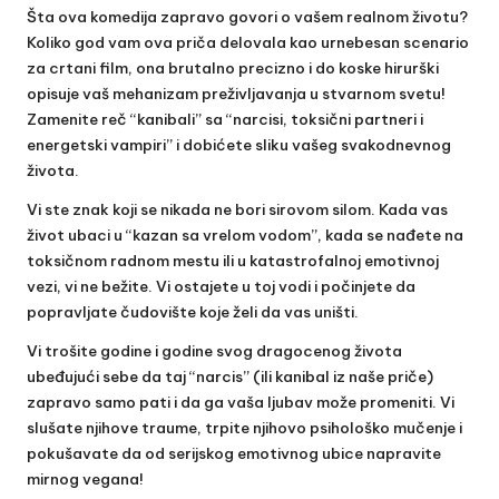
Šta ova komedija zapravo govori o vašem realnom životu?
Koliko god vam ova priča delovala kao urnebesan scenario
za crtani film, ona brutalno precizno i do koske hirurški
opisuje vaš mehanizam preživljavanja u stvarnom svetu!
Zamenite reč “kanibali” sa “narcisi, toksični partneri i
energetski vampiri” i dobićete sliku vašeg svakodnevnog
života.
Vi ste znak koji se nikada ne bori sirovom silom. Kada vas
život ubaci u “kazan sa vrelom vodom”, kada se nađete na
toksičnom radnom mestu ili u katastrofalnoj emotivnoj
vezi, vi ne bežite. Vi ostajete u toj vodi i počinjete da
popravljate čudovište koje želi da vas uništi.
Vi trošite godine i godine svog dragocenog života
ubeđujući sebe da taj “narcis” (ili kanibal iz naše priče)
zapravo samo pati i da ga vaša ljubav može promeniti. Vi
slušate njihove traume, trpite njihovo psihološko mučenje i
pokušavate da od serijskog emotivnog ubice napravite
mirnog vegana!