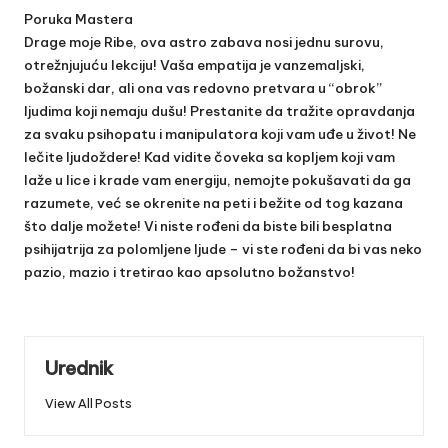
Poruka Mastera
Drage moje Ribe, ova astro zabava nosi jednu surovu,
otrežnjujuću lekciju! Vaša empatija je vanzemaljski,
božanski dar, ali ona vas redovno pretvara u “obrok”
ljudima koji nemaju dušu! Prestanite da tražite opravdanja
za svaku psihopatu i manipulatora koji vam uđe u život! Ne
lečite ljudoždere! Kad vidite čoveka sa kopljem koji vam
laže u lice i krade vam energiju, nemojte pokušavati da ga
razumete, već se okrenite na peti i bežite od tog kazana
što dalje možete! Vi niste rođeni da biste bili besplatna
psihijatrija za polomljene ljude – vi ste rođeni da bi vas neko
pazio, mazio i tretirao kao apsolutno božanstvo!
Urednik
View All Posts