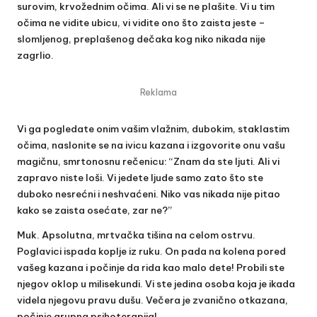
surovim, krvožednim očima. Ali vi se ne plašite. Vi u tim
očima ne vidite ubicu, vi vidite ono što zaista jeste –
slomljenog, preplašenog dečaka kog niko nikada nije
zagrlio.
Reklama
Vi ga pogledate onim vašim vlažnim, dubokim, staklastim
očima, naslonite se na ivicu kazana i izgovorite onu vašu
magičnu, smrtonosnu rečenicu: “Znam da ste ljuti. Ali vi
zapravo niste loši. Vi jedete ljude samo zato što ste
duboko nesrećni i neshvaćeni. Niko vas nikada nije pitao
kako se zaista osećate, zar ne?”
Muk. Apsolutna, mrtvačka tišina na celom ostrvu.
Poglavici ispada koplje iz ruku. On pada na kolena pored
vašeg kazana i počinje da rida kao malo dete! Probili ste
njegov oklop u milisekundi. Vi ste jedina osoba koja je ikada
videla njegovu pravu dušu. Večera je zvanično otkazana,
počinje grupna psihoterapija!