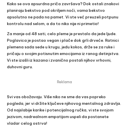
Kako se ova apsurdna priča završava? Dok ostali znakovi
planiraju bekstvo pod okriljem noći, vama bekstvo
apsolutno ne pada na pamet. Vi ste već preuzeli potpunu
kontrolu nad selom, a da to niko nije ni primetio!
Za manje od 48 sati, celo pleme je prestalo da jede ljude.
Poglavica je postao vegan i plače dok grli drveće. Ratnici
plemena sada sede u krugu, jedu kokos, drže se za ruke i
pričaju o svojim potisnutim emocijama iz ranog detinjstva.
Vi ste izašli iz kazana i zvanično postali njihov vrhovni,
duhovni guru.
Reklama
Svi vas obožavaju. Više niko ne sme da vas popreko
pogleda, jer vi držite ključeve njihovog mentalnog zdravlja.
Od najslabije karike i potencijalnog ručka, vi ste svojom
jezivom, nadrealnom empatijom uspeli da postanete
vladar celog ostrva!