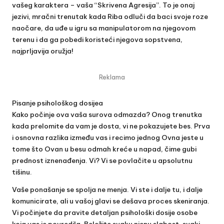
vašeg karaktera – vaša “Skrivena Agresija”. To je onaj
jezivi, mračni trenutak kada Riba odluči da baci svoje roze
naočare, da uđe u igru sa manipulatorom na njegovom
terenu i da ga pobedi koristeći njegova sopstvena,
najprljavija oružja!
Reklama
Pisanje psihološkog dosijea
Kako počinje ova vaša surova odmazda? Onog trenutka
kada prelomite da vam je dosta, vi ne pokazujete bes. Prva
i osnovna razlika između vas i recimo jednog Ovna jeste u
tome što Ovan u besu odmah kreće u napad, čime gubi
prednost iznenađenja. Vi? Vi se povlačite u apsolutnu
tišinu.
Vaše ponašanje se spolja ne menja. Vi ste i dalje tu, i dalje
komunicirate, ali u vašoj glavi se dešava proces skeniranja.
Vi počinjete da pravite detaljan psihološki dosije osobe
koja vas je povredila. Beležite svaku njenu slabost, svaki