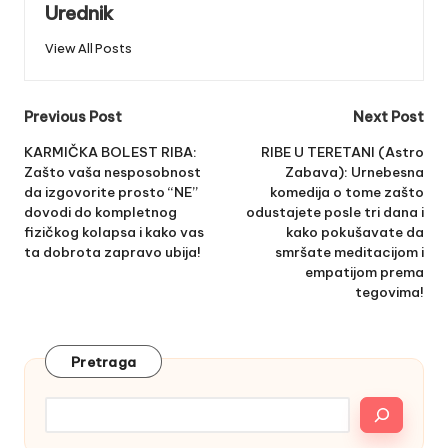
Urednik
View All Posts
Post
Previous Post
Next Post
navigation
KARMIČKA BOLEST RIBA:
RIBE U TERETANI (Astro
Zašto vaša nesposobnost
Zabava): Urnebesna
da izgovorite prosto “NE”
komedija o tome zašto
dovodi do kompletnog
odustajete posle tri dana i
fizičkog kolapsa i kako vas
kako pokušavate da
ta dobrota zapravo ubija!
smršate meditacijom i
empatijom prema
tegovima!
Pretraga