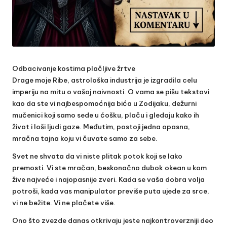
Odbacivanje kostima plačljive žrtve
Drage moje Ribe, astrološka industrija je izgradila celu
imperiju na mitu o vašoj naivnosti. O vama se pišu tekstovi
kao da ste vi najbespomoćnija bića u Zodijaku, dežurni
mučenici koji samo sede u ćošku, plaču i gledaju kako ih
život i loši ljudi gaze. Međutim, postoji jedna opasna,
mračna tajna koju vi čuvate samo za sebe.
Svet ne shvata da vi niste plitak potok koji se lako
premosti. Vi ste mračan, beskonačno dubok okean u kom
žive najveće i najopasnije zveri. Kada se vaša dobra volja
potroši, kada vas manipulator previše puta ujede za srce,
vi ne bežite. Vi ne plačete više.
Ono što zvezde danas otkrivaju jeste najkontroverzniji deo