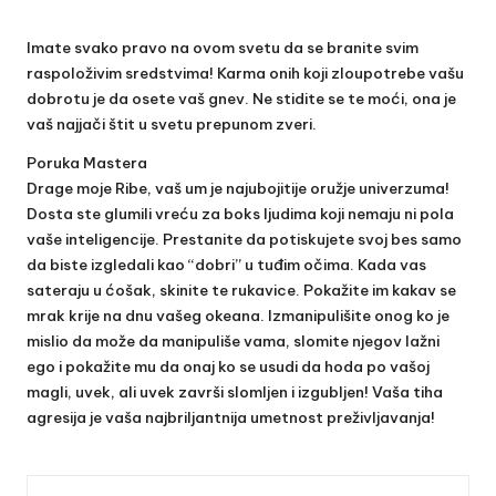
Imate svako pravo na ovom svetu da se branite svim
raspoloživim sredstvima! Karma onih koji zloupotrebe vašu
dobrotu je da osete vaš gnev. Ne stidite se te moći, ona je
vaš najjači štit u svetu prepunom zveri.
Poruka Mastera
Drage moje Ribe, vaš um je najubojitije oružje univerzuma!
Dosta ste glumili vreću za boks ljudima koji nemaju ni pola
vaše inteligencije. Prestanite da potiskujete svoj bes samo
da biste izgledali kao “dobri” u tuđim očima. Kada vas
sateraju u ćošak, skinite te rukavice. Pokažite im kakav se
mrak krije na dnu vašeg okeana. Izmanipulišite onog ko je
mislio da može da manipuliše vama, slomite njegov lažni
ego i pokažite mu da onaj ko se usudi da hoda po vašoj
magli, uvek, ali uvek završi slomljen i izgubljen! Vaša tiha
agresija je vaša najbriljantnija umetnost preživljavanja!