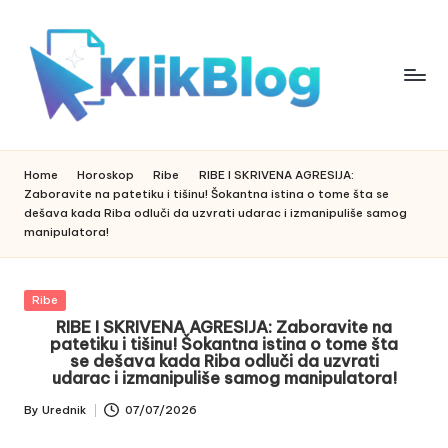
Skip
to
content
k
klikblog
li
k
Home
Horoskop
Ribe
RIBE I SKRIVENA AGRESIJA:
b
Zaboravite na patetiku i tišinu! Šokantna istina o tome šta se
l
dešava kada Riba odluči da uzvrati udarac i izmanipuliše samog
o
manipulatora!
g
Posted
Ribe
in
RIBE I SKRIVENA AGRESIJA: Zaboravite na
patetiku i tišinu! Šokantna istina o tome šta
se dešava kada Riba odluči da uzvrati
udarac i izmanipuliše samog manipulatora!
By
Urednik
07/07/2026
Posted
by