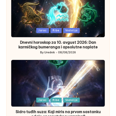
Posted
Jarac
Ribe
Vodolija
in
Dnevni horoskop za 10. avgust 2026: Dan
karmičkog bumeranga i apsolutne naplate
By
Urednik
08/08/2026
Posted
by
Posted
Jarac
Ribe
Vodolija
in
Sidro tuđih suza: Koji miris na prvom sastanku