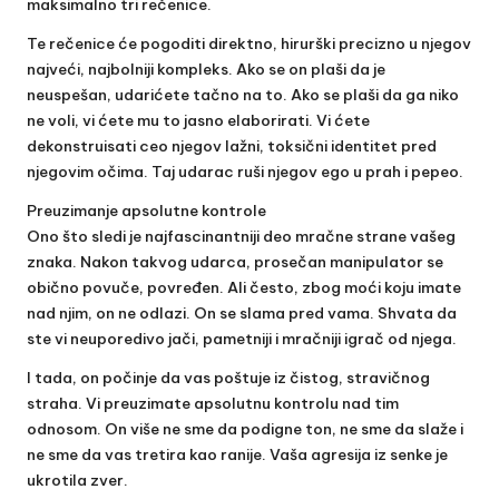
maksimalno tri rečenice.
Te rečenice će pogoditi direktno, hirurški precizno u njegov
najveći, najbolniji kompleks. Ako se on plaši da je
neuspešan, udarićete tačno na to. Ako se plaši da ga niko
ne voli, vi ćete mu to jasno elaborirati. Vi ćete
dekonstruisati ceo njegov lažni, toksični identitet pred
njegovim očima. Taj udarac ruši njegov ego u prah i pepeo.
Preuzimanje apsolutne kontrole
Ono što sledi je najfascinantniji deo mračne strane vašeg
znaka. Nakon takvog udarca, prosečan manipulator se
obično povuče, povređen. Ali često, zbog moći koju imate
nad njim, on ne odlazi. On se slama pred vama. Shvata da
ste vi neuporedivo jači, pametniji i mračniji igrač od njega.
I tada, on počinje da vas poštuje iz čistog, stravičnog
straha. Vi preuzimate apsolutnu kontrolu nad tim
odnosom. On više ne sme da podigne ton, ne sme da slaže i
ne sme da vas tretira kao ranije. Vaša agresija iz senke je
ukrotila zver.