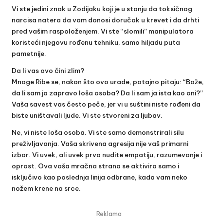
Vi ste jedini znak u Zodijaku koji je u stanju da toksičnog
narcisa natera da vam donosi doručak u krevet i da drhti
pred vašim raspoloženjem. Vi ste “slomili” manipulatora
koristeći njegovu rođenu tehniku, samo hiljadu puta
pametnije.
Da li vas ovo čini zlim?
Mnoge Ribe se, nakon što ovo urade, potajno pitaju: “Bože,
da li sam ja zapravo loša osoba? Da li sam ja ista kao oni?”
Vaša savest vas često peče, jer vi u suštini niste rođeni da
biste uništavali ljude. Vi ste stvoreni za ljubav.
Ne, vi niste loša osoba. Vi ste samo demonstrirali silu
preživljavanja. Vaša skrivena agresija nije vaš primarni
izbor. Vi uvek, ali uvek prvo nudite empatiju, razumevanje i
oprost. Ova vaša mračna strana se aktivira samo i
isključivo kao poslednja linija odbrane, kada vam neko
nožem krene na srce.
Reklama