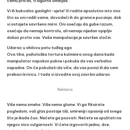
čemu pričaš, ti sigurno umišljaš.”
Vi ih bukvalno gaslight-ujete! Vi radite apsolutno isto ono
što su oni radili vama, dovodeći ih do granice pucanja, dok
vi ostajete savršeno mirni. Oni osećaju da gube razum,
osećaju da nemaju kontrolu, ali nemaju nijedan opipljiv
dokaz protiv vas. Vaša manipulacija je savršen zločin.
Udarac u ahilovu petu tuđeg ega
Ova tiha, psihološka tortura kulminira onog dana kada
manipulator napokon pukne i pokuša da vas verbalno
napadne. On će pokušati da viče, da vas ponizi ili da vam
prebaci krivicu. I tada vi izvodite svoj završni udarac.
Reklama
Više nema smeha. Više nema glume. Vi ga fiksirate
pogledom, vaš glas postaje tiši, smireniji i opasniji od svega
što je ikada čuo. Nećete ga psovati. Nećete se spuštati na
njegov nivo vulgarnosti. Vi ćete izgovoriti jednu, dve,