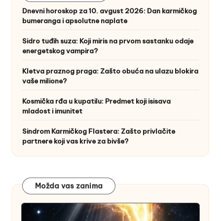
Dnevni horoskop za 10. avgust 2026: Dan karmičkog
bumeranga i apsolutne naplate
Sidro tuđih suza: Koji miris na prvom sastanku odaje
energetskog vampira?
Kletva praznog praga: Zašto obuća na ulazu blokira
vaše milione?
Kosmička rđa u kupatilu: Predmet koji isisava
mladost i imunitet
Sindrom Karmičkog Flastera: Zašto privlačite
partnere koji vas krive za bivše?
Možda vas zanima