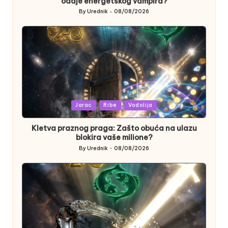
odaje energetskog vampira?
By
Urednik
08/08/2026
Posted
by
Posted
Jarac
Ribe
Vodolija
in
Kletva praznog praga: Zašto obuća na ulazu
blokira vaše milione?
By
Urednik
08/08/2026
Posted
by