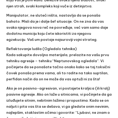
njen strah, svaki kompleks koji vuče iz detinjstva.
Manipulator, ne sluteći ništa, nastavlja da se ponaša
bahato. Misli da je i dalje šef situacije. On ne zna da vas
svaka njegova nova reč ne povređuje, već vam samo daje
dodatnu municiju koju ćete iskoristiti za njegovu
egzekuciju. Vaš um postaje najsuroviji vojni strateg.
Reflektovanje ludila (Ogledalo tehnika)
Kada sakupite dovoljno materijala, prelazite na vašu prvu
tehniku agresije – tehniku “Neptunovskog ogledala”. Vi
počinjete da se ponašate tačno onako kako se taj toksični
čovek ponaša prema vama, ali to radite na tako suptilan,
perfidan način da on ne može da vas optuži ni za šta!
Ako je on pasivno-agresivan, vi postajete kraljica (ili kralj)
pasivne agresije. Ako on laže u sitnicama, vi počinjete da ga
izluđujete sitnim, nebitnim lažima i propustima. Kada se on
naljuti i pita vas šta se dešava, vi ga gledate onim nevinim,
najlepšim, staklastim očima i govorite: “Ljubavi, ne znam o