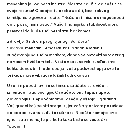
mesecima jeli od besa iznutra. Morate naučiti da zaštitite
svoje resurse! Gledajte tu osobu u oči i, bez ikakvog
izmišljanja izgovora, recite: “Nažalost, nisam u mogućnosti
da ti pozajmim novac.” Vaša finansijska stabilnost mora
prestati da bude tuđi besplatni bankomat.
Zdravlje: Sindrom pregrejanog “Sunđera”
Sav ovaj mentalni i emotivni rat, padanje maski i
suočavanje sa tuđim mrakom, danas će ostaviti surov trag
na vašem fizičkom telu. Vi ste neptunovski sunđer, i ma
koliko danas bili hladni spolja, vaša podsvest upija sve te
teške, prljave vibracije lažnih ljudi oko vas.
U ranim popodnevnim satima, osetićete stravičan,
iznenadan pad energije. Osetićete onu tupu, napetu
glavobolju u slepoočnicama i osećaj gušenja u grudima.
Vaš grudni koš će biti stegnut, jer vaš organizam pokušava
da odbaci svu tu tuđu toksičnost. Nipošto nemojte ovo
ignorisati i nemojte piti kafu kako biste se veštački
“podigli”!