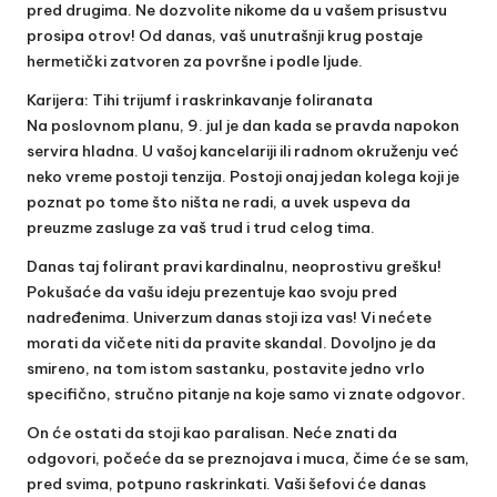
pred drugima. Ne dozvolite nikome da u vašem prisustvu
prosipa otrov! Od danas, vaš unutrašnji krug postaje
hermetički zatvoren za površne i podle ljude.
Karijera: Tihi trijumf i raskrinkavanje foliranata
Na poslovnom planu, 9. jul je dan kada se pravda napokon
servira hladna. U vašoj kancelariji ili radnom okruženju već
neko vreme postoji tenzija. Postoji onaj jedan kolega koji je
poznat po tome što ništa ne radi, a uvek uspeva da
preuzme zasluge za vaš trud i trud celog tima.
Danas taj folirant pravi kardinalnu, neoprostivu grešku!
Pokušaće da vašu ideju prezentuje kao svoju pred
nadređenima. Univerzum danas stoji iza vas! Vi nećete
morati da vičete niti da pravite skandal. Dovoljno je da
smireno, na tom istom sastanku, postavite jedno vrlo
specifično, stručno pitanje na koje samo vi znate odgovor.
On će ostati da stoji kao paralisan. Neće znati da
odgovori, počeće da se preznojava i muca, čime će se sam,
pred svima, potpuno raskrinkati. Vaši šefovi će danas