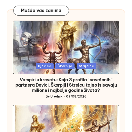
Možda vas zanima
Posted
Djevica
Škorpija
Strijelac
in
Vampiri u krevetu: Koja 3 profila “savršenih”
partnera Devici, Škorpiji i Strelcu tajno isisavaju
milione i najbolje godine života?
By
Urednik
09/08/2026
Posted
by