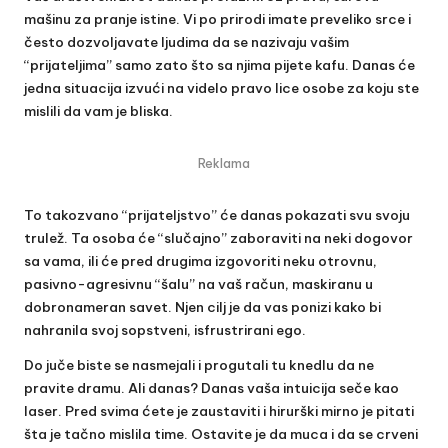
mašinu za pranje istine. Vi po prirodi imate preveliko srce i
često dozvoljavate ljudima da se nazivaju vašim
“prijateljima” samo zato što sa njima pijete kafu. Danas će
jedna situacija izvući na videlo pravo lice osobe za koju ste
mislili da vam je bliska.
Reklama
To takozvano “prijateljstvo” će danas pokazati svu svoju
trulež. Ta osoba će “slučajno” zaboraviti na neki dogovor
sa vama, ili će pred drugima izgovoriti neku otrovnu,
pasivno-agresivnu “šalu” na vaš račun, maskiranu u
dobronameran savet. Njen cilj je da vas ponizi kako bi
nahranila svoj sopstveni, isfrustrirani ego.
Do juče biste se nasmejali i progutali tu knedlu da ne
pravite dramu. Ali danas? Danas vaša intuicija seče kao
laser. Pred svima ćete je zaustaviti i hirurški mirno je pitati
šta je tačno mislila time. Ostavite je da muca i da se crveni