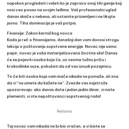
napokon progledati i videti ko je zapravo onaj tihi genije koji
nosi ceo posao na svojim leđima. Vaš profesionalni ugled
danas skače u nebesa, ali ostanite prizemljeni i ne likujte
javno. Tiha dominacija je vaš potpis.
Finansije: Zakon karmičkog novca
Kada je reč o finansijama, današnji dan vam donosi strogu
lekciju o poštovanju sopstvene energije. Novac nije samo
papir, novac je vaša materijalizovana životna sila! Danas
će se pojaviti osoba koja će, uz veoma tužnu priču i
krokodilske suze, pokušati da od vas iznudi pozajmicu.
To će biti osoba koja vam inače nikada ne pomaže, ali zna
da vi “ne umete da kažete ne”. Zvezde vas najstrože
upozoravaju: ako danas date i jedan jedini dinar, vi niste
plemeniti, vi ste nepoštovaoci sopstvenog rada!
Reklama
Taj novac vam nikada ne bi bio vraćen, a vi biste se