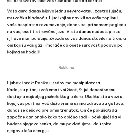
se lažni svetovi oko vas ruše kao kule od karata.
Vaša aura danas isijava jednu neverovatnu, zastrašujuću,
mrtvačku hladnoću. Ljudi koji su navikli na vašu toplinu i
vaše besplatno razumevanje, danas će, pri samom pogledu
na vas, osetiti stravičnu jezu. Vi ste danas nedostupni za
njihove manipulacije. Zvezde su vas danas stavile na tron, a
oni koji su vas gazili moraće da osete surovost podova po
kojima su hodali!
Reklama
Ljubav i brak: Panika u redovima manipulatora
Kada je u pitanju vaš emotivni život, 9. jul donosi scenu
dostojnu najboljeg psihološkog trilera. Ukoliko ste u vezi u
kojoj vas partner već duže vreme uzima zdravo za gotovo,
danas se dešava prelomni trenutak. On će pokušati da
započne dan onako kako to obično radi – očekujući da vi
budete njegova senka, da mu povlađujete i da trpite
njegovu lošu energiju.