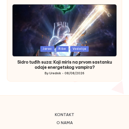
by
Posted
Jarac
Ribe
Vodolija
in
Sidro tuđih suza: Koji miris na prvom sastanku
odaje energetskog vampira?
By
Urednik
08/08/2026
Posted
by
KONTAKT
O NAMA