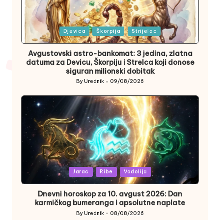
Posted
Djevica
Škorpija
Strijelac
in
Avgustovski astro-bankomat: 3 jedina, zlatna
datuma za Devicu, Škorpiju i Strelca koji donose
siguran milionski dobitak
By
Urednik
09/08/2026
Posted
by
Posted
Jarac
Ribe
Vodolija
in
Dnevni horoskop za 10. avgust 2026: Dan
karmičkog bumeranga i apsolutne naplate
By
Urednik
08/08/2026
Posted