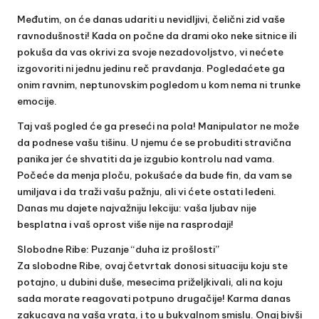
Međutim, on će danas udariti u nevidljivi, čelični zid vaše
ravnodušnosti! Kada on počne da drami oko neke sitnice ili
pokuša da vas okrivi za svoje nezadovoljstvo, vi nećete
izgovoriti ni jednu jedinu reč pravdanja. Pogledaćete ga
onim ravnim, neptunovskim pogledom u kom nema ni trunke
emocije.
Taj vaš pogled će ga preseći na pola! Manipulator ne može
da podnese vašu tišinu. U njemu će se probuditi stravična
panika jer će shvatiti da je izgubio kontrolu nad vama.
Počeće da menja ploču, pokušaće da bude fin, da vam se
umiljava i da traži vašu pažnju, ali vi ćete ostati ledeni.
Danas mu dajete najvažniju lekciju: vaša ljubav nije
besplatna i vaš oprost više nije na rasprodaji!
Slobodne Ribe: Puzanje “duha iz prošlosti”
Za slobodne Ribe, ovaj četvrtak donosi situaciju koju ste
potajno, u dubini duše, mesecima priželjkivali, ali na koju
sada morate reagovati potpuno drugačije! Karma danas
zakucava na vaša vrata, i to u bukvalnom smislu. Onaj bivši