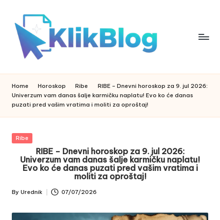
Skip
to
content
k
klikblog
li
k
Home
Horoskop
Ribe
RIBE – Dnevni horoskop za 9. jul 2026:
b
Univerzum vam danas šalje karmičku naplatu! Evo ko će danas
l
puzati pred vašim vratima i moliti za oproštaj!
o
g
Posted
Ribe
in
RIBE – Dnevni horoskop za 9. jul 2026:
Univerzum vam danas šalje karmičku naplatu!
Evo ko će danas puzati pred vašim vratima i
moliti za oproštaj!
By
Urednik
07/07/2026
Posted
by