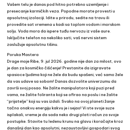
Vašem telu je danas pod hitno potrebno uzemljenje i
presecanje karmičkih veza. Popodne morate provesti u
apsolutnoj izolaciji. Idite u prirodu, sedite na travu ili
provedite sat vremena u kadi sa toplom vodom i morskom
solju. Voda mora da ispere tuđu nervozu iz vaše aure.
Isključite telefon na nekoliko sati, vaš nervni sistem
zaslužuje apsolutnu tišinu.
Poruka Mastera
Drage moje Ribe, 9. jul 2026. godine nije dan za milost, ovo
je dan za kosmičko čišćenje! Prestanite da izigravate
spasioce ljudima koji ne žele da budu spašeni, već samo žele
da vas udave sa sobom! Danas dozvolite univerzumu da
završi svoj posao. Ne žalite manipulatora koji puzi pred
vama, ne žalite foliranta koji se ofirao na poslu i ne žalite
“prijatelje” koji su vas izdali. Svako na ovoj planeti žanje
tačno onakvu energiju kakvu je i sejao! Vi ste svoje suze
isplakali, vreme je da sada neko drugi plati račun za svoje
postupke. Stavite tu ledenu krunu na glavu i koračajte kroz
današnji dan kao apsolutni, nezaustavljivi gospodari svog