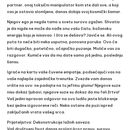
partner, onaj toksični manipulator kom ste dali sve, a koji
vas je ostavio slomljene, danas dobija svoj kosmički šamar.
Njegov ego je negde tamo u svetu surovo zgažen. Shvatio
je da nigde ne može da nađe onu vašu čistu, božansku
energiju koju je isisavao. I šta se dešava? Javiće se. Ali ovog
puta to neće biti neka usputna, ponosna poruka. Ovo će
biti dugačko, patetično, očajničko puzanje. Moliće vas za
razgovor. Kumiće vas da mu date samo još jednu, poslednju
šansu.
Igraće na kartu vaše čuvene empatije, podsećajući vas na
vaše najlepše zajedničke trenutke. Zvezde vam danas
vrište na uvo: ne padajte na tu jeftinu glumu! Njegove suze
nisu dokaz ljubavi, njegove suze su dokaz da mu fali žrtva!
Vaš jedini ispravan odgovor na ovo ludilo jeste blokiranje
bez ijedne izgovorene reči. Neka ostane da puzi ispred
zaključanih vrata vašeg srca.
Prijateljstva: Dekonstrukcija lažnih saveza
Vaš društveni život danas prolazi kroz pravu, surovu