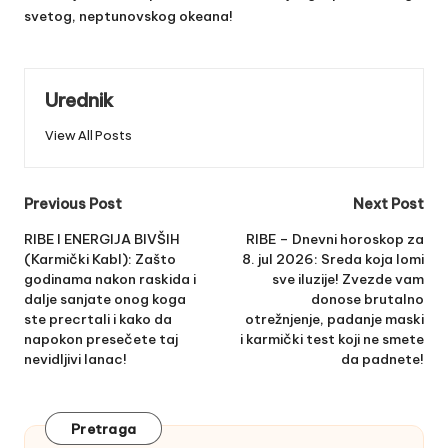
svetog, neptunovskog okeana!
Urednik
View All Posts
Post
Previous Post
Next Post
navigation
RIBE I ENERGIJA BIVŠIH
RIBE – Dnevni horoskop za
(Karmički Kabl): Zašto
8. jul 2026: Sreda koja lomi
godinama nakon raskida i
sve iluzije! Zvezde vam
dalje sanjate onog koga
donose brutalno
ste precrtali i kako da
otrežnjenje, padanje maski
napokon presečete taj
i karmički test koji ne smete
nevidljivi lanac!
da padnete!
Pretraga