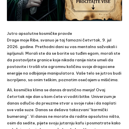
Jutro apsolutne kosmičke pravde
Drage moje Ribe, svanuo je taj famozni četvrtak, 9. jul
2026. godine. Prethodni dani su vas mentalno sažvakali i
ispljunuli. Morali ste da se borite sa tuđim egom, morali ste
da postavljate granice koje nikada ranije niste umeli da
postavite i trošili ste ogromnu količinu svoje dragocene
energije na odbijanje manipulatora. Vaše telo se jutros budi
iscrpljeno, sa onim teškim, poznatim osećajem u mišićima.
Ali, kosmička klima se danas drastično menja! Ovaj
četvrtak nije dan u kom ćete vi voditi bitke. Univerzum je
danas odlučio da preuzme stvar u svoje ruke i da naplati
sve vaše suze. Danas se dešava takozvani “karmički
bumerang”. Vi danas ne morate da radite apsolutno ništa,
osim da sedite, pijete svoju jutarnju kafu i posmatrate kako