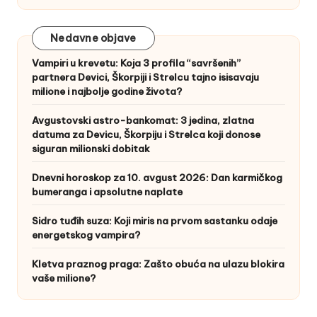
Nedavne objave
Vampiri u krevetu: Koja 3 profila “savršenih”
partnera Devici, Škorpiji i Strelcu tajno isisavaju
milione i najbolje godine života?
Avgustovski astro-bankomat: 3 jedina, zlatna
datuma za Devicu, Škorpiju i Strelca koji donose
siguran milionski dobitak
Dnevni horoskop za 10. avgust 2026: Dan karmičkog
bumeranga i apsolutne naplate
Sidro tuđih suza: Koji miris na prvom sastanku odaje
energetskog vampira?
Kletva praznog praga: Zašto obuća na ulazu blokira
vaše milione?