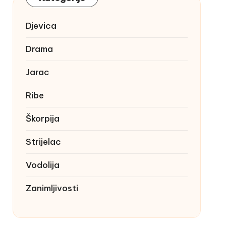
Djevica
Drama
Jarac
Ribe
Škorpija
Strijelac
Vodolija
Zanimljivosti