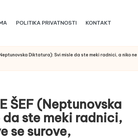
MA
POLITIKA PRIVATNOSTI
KONTAKT
tunovska Diktatura): Svi misle da ste meki radnici, a niko ne s
 ŠEF (Neptunovska
 da ste meki radnici,
ve se surove,