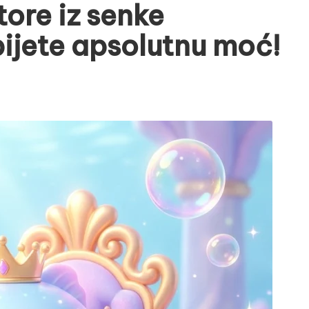
tore iz senke
ijete apsolutnu moć!