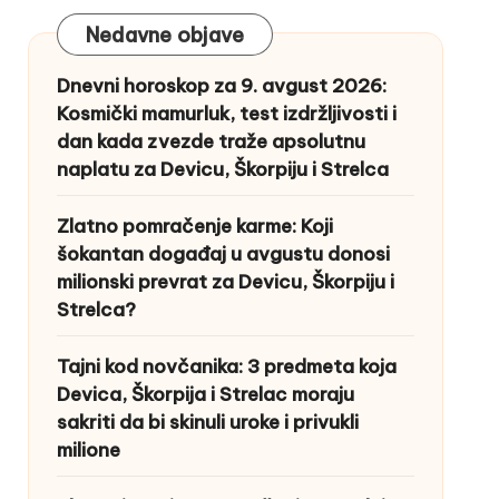
Nedavne objave
Dnevni horoskop za 9. avgust 2026:
Kosmički mamurluk, test izdržljivosti i
dan kada zvezde traže apsolutnu
naplatu za Devicu, Škorpiju i Strelca
Zlatno pomračenje karme: Koji
šokantan događaj u avgustu donosi
milionski prevrat za Devicu, Škorpiju i
Strelca?
Tajni kod novčanika: 3 predmeta koja
Devica, Škorpija i Strelac moraju
sakriti da bi skinuli uroke i privukli
milione