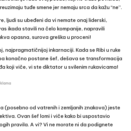
euzimaju tuđe smene jer nemaju srca da kažu “ne”.
 ljudi su ubeđeni da vi nemate onaj liderski,
vas ikada stavili na čelo kompanije, napravili
. Kakva opasna, surova greška u proceni!
, najpragmatičnijoj inkarnaciji. Kada se Ribi u ruke
ba konačno postane šef, dešava se transformacija
đa koji viče, vi ste diktator u svilenim rukavicama!
eklama
va (posebno od vatrenih i zemljanih znakova) jeste
ktiva. Ovan šef lomi i viče kako bi uspostavio
trogih pravila. A vi? Vi ne morate ni da podignete