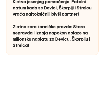
Kletva jesenjeg pomračenja: Fatalni
datum kada se Devici, Škorpiji i Strelcu
vraća najtoksičniji bivši partner!
Zlatna zora karmičke pravde: Stara
nepravda i izdaja napokon dolaze na
milionsku naplatu za Devicu, Škorpiju i
Strelca!