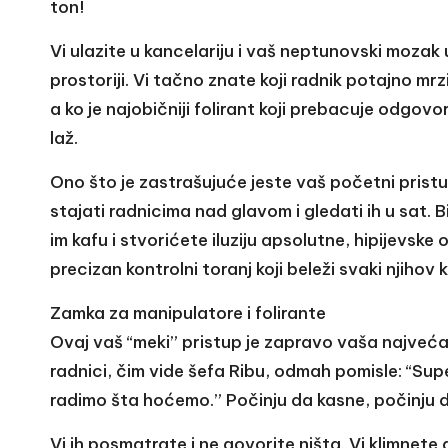
ton!
Vi ulazite u kancelariju i vaš neptunovski mozak 
prostoriji. Vi tačno znate koji radnik potajno mrz
a ko je najobičniji folirant koji prebacuje odgo
laž.
Ono što je zastrašujuće jeste vaš početni prist
stajati radnicima nad glavom i gledati ih u sat.
im kafu i stvorićete iluziju apsolutne, hipijevske 
precizan kontrolni toranj koji beleži svaki njihov 
Zamka za manipulatore i folirante
Ovaj vaš “meki” pristup je zapravo vaša najveća, 
radnici, čim vide šefa Ribu, odmah pomisle: “Su
radimo šta hoćemo.” Počinju da kasne, počinju da
Vi ih posmatrate i ne govorite ništa. Vi klimnet