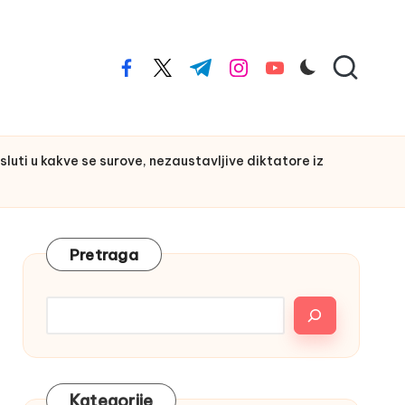
facebook.com
twitter.com
t.me
instagram.com
youtube.com
luti u kakve se surove, nezaustavljive diktatore iz
Pretraga
Kategorije