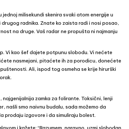
u jednoj milisekundi skenira svaki atom energije u
i drugog radnika. Znate ko zaista radi i nosi posao,
vornost na druge. Vaš radar ne propušta ni najmanju
up. Vi kao šef dajete potpunu slobodu. Vi nećete
 Bićete nasmejani, pitaćete ih za porodicu, donećete
opuštenosti. Ali, ispod tog osmeha se krije hirurški
korak.
najgenijalnija zamka za folirante. Toksični, lenji
per, našli smo naivnu budalu, sada možemo da
 prodaju izgovore i da simuliraju bolest.
e glavom i kažete: “Razumem, naravno, uzmi slobodan