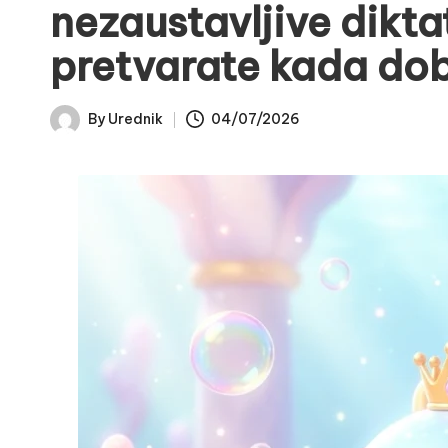
nezaustavljive dikta
pretvarate kada dob
By
Urednik
04/07/2026
Posted
by