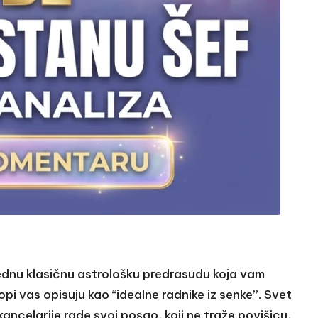
jednu klasičnu astrološku predrasudu koja vam
pi vas opisuju kao “idealne radnike iz senke”. Svet
kancelarije rade svoj posao, koji ne traže povišicu,