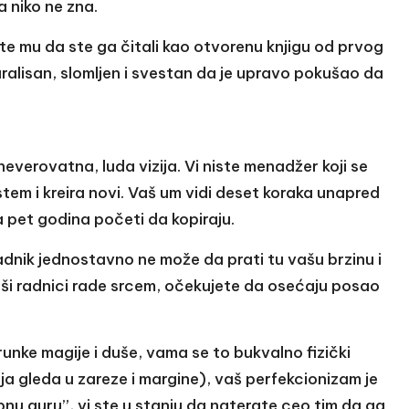
a niko ne zna.
e mu da ste ga čitali kao otvorenu knjigu od prvog
ralisan, slomljen i svestan da je upravo pokušao da
verovatna, luda vizija. Vi niste menadžer koji se
sistem i kreira novi. Vaš um vidi deset koraka unapred
a pet godina početi da kopiraju.
adnik jednostavno ne može da prati tu vašu brzinu i
aši radnici rade srcem, očekujete da osećaju posao
unke magije i duše, vama se to bukvalno fizički
ja gleda u zareze i margine), vaš perfekcionizam je
nu auru”, vi ste u stanju da naterate ceo tim da ga