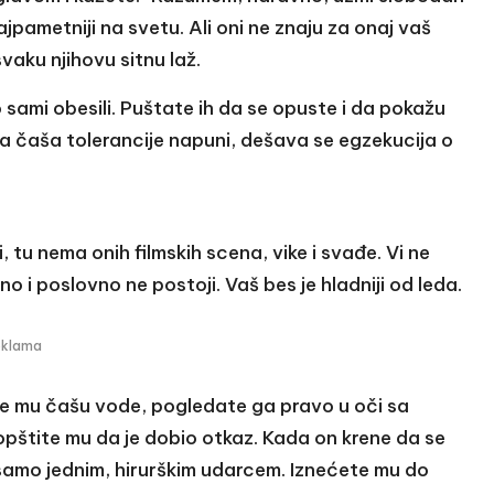
ajpametniji na svetu. Ali oni ne znaju za onaj vaš
svaku njihovu sitnu laž.
sami obesili. Puštate ih da se opuste i da pokažu
ša čaša tolerancije napuni, dešava se egzekucija o
 tu nema onih filmskih scena, vike i svađe. Vi ne
no i poslovno ne postoji. Vaš bes je hladniji od leda.
eklama
te mu čašu vode, pogledate ga pravo u oči sa
opštite mu da je dobio otkaz. Kada on krene da se
i samo jednim, hirurškim udarcem. Iznećete mu do