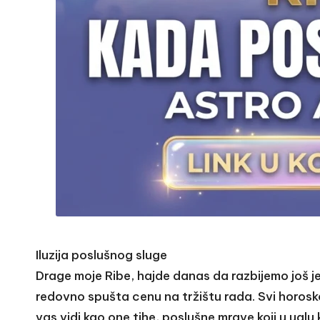
Iluzija poslušnog sluge
Drage moje Ribe, hajde danas da razbijemo još 
redovno spušta cenu na tržištu rada. Svi horosko
vas vidi kao one tihe, poslušne mrave koji u uglu 