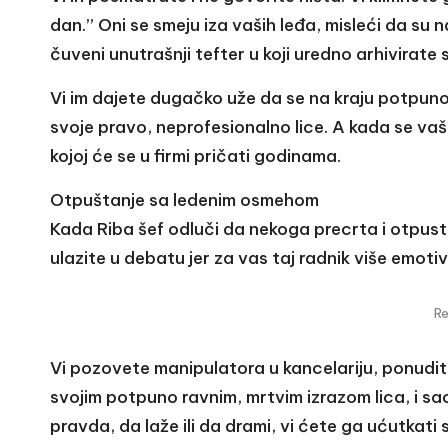
dan.” Oni se smeju iza vaših leđa, misleći da su n
čuveni unutrašnji tefter u koji uredno arhivirate 
Vi im dajete dugačko uže da se na kraju potpuno 
svoje pravo, neprofesionalno lice. A kada se va
kojoj će se u firmi pričati godinama.
Otpuštanje sa ledenim osmehom
Kada Riba šef odluči da nekoga precrta i otpusti,
ulazite u debatu jer za vas taj radnik više emotiv
R
Vi pozovete manipulatora u kancelariju, ponudi
svojim potpuno ravnim, mrtvim izrazom lica, i sa
pravda, da laže ili da drami, vi ćete ga ućutkat