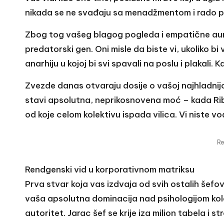
nikada se ne svađaju sa menadžmentom i rado pr
Zbog tog vašeg blagog pogleda i empatične aure,
predatorski gen. Oni misle da biste vi, ukoliko bi 
anarhiju u kojoj bi svi spavali na poslu i plakali
Zvezde danas otvaraju dosije o vašoj najhladnijoj
stavi apsolutna, neprikosnovena moć – kada Ri
od koje celom kolektivu ispada vilica. Vi niste vo
R
Rendgenski vid u korporativnom matriksu
Prva stvar koja vas izdvaja od svih ostalih šefo
vaša apsolutna dominacija nad psihologijom kole
autoritet. Jarac šef se krije iza milion tabela i s