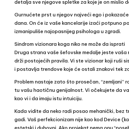
detalja sve njegove spletke za koje je on mislio d
Gurnućete prst u njegov najveći ego i pokazaćet
dana. On će iz vaše kancelarije izaći potpuno pa
izmanipuliše najopasnijeg psihologa u zgradi.
Sindrom vizionara koga niko ne može da isprati
Druga strana vaše šefovske medalje jeste vaša ne
drži postojećih pravila. Vi ste vizionar koji ruši 
i postavlja trendove koje će ostali znakovi tek z
Problem nastaje zato što prosečan, “zemljani” r
tu vašu haotičnu genijalnost. Vi očekujete da v
kao vi i da imaju istu intuiciju.
Kada vidite da neko radi posao mehanički, bez tr
gadi. Vaš perfekcionizam nije kao kod Device (ko
estetski i duhovni. Ako projekat nema onu “poseb