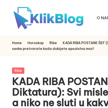
Skip
O NA
to
content
k
klikblog
li
Home
Horoskop
Ribe
KADA RIBA POSTANE ŠEF (Nep
senke pretvarate kada dobijete apsolutnu moć!
k
b
Posted
Ribe
l
in
KADA RIBA POSTANE
o
Diktatura): Svi misle
g
a niko ne sluti u kak