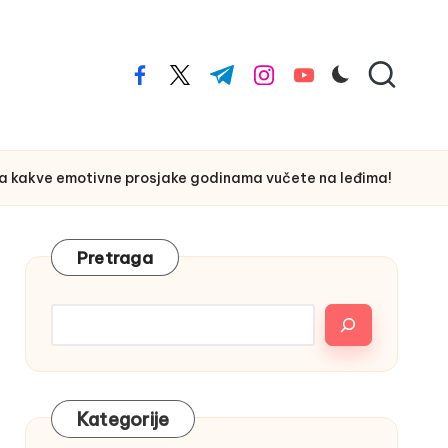
facebook.com
twitter.com
t.me
instagram.com
youtube.com
 a kakve emotivne prosjake godinama vučete na leđima!
Pretraga
Kategorije