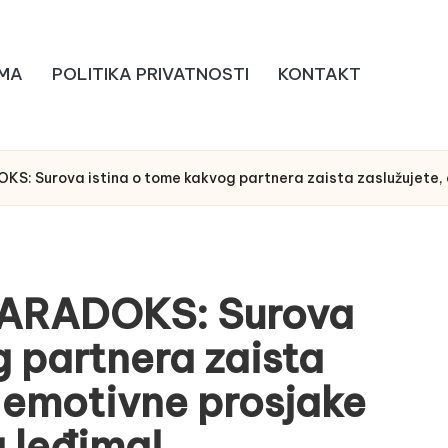
MA
POLITIKA PRIVATNOSTI
KONTAKT
KS: Surova istina o tome kakvog partnera zaista zaslužujete,
PARADOKS: Surova
g partnera zaista
e emotivne prosjake
 leđima!