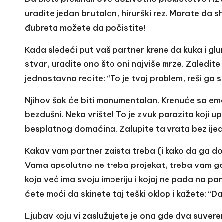
uradite jedan brutalan, hirurški rez. Morate da 
đubreta možete da počistite!
Kada sledeći put vaš partner krene da kuka i glum
stvar, uradite ono što oni najviše mrze. Zaledite
jednostavno recite: “To je tvoj problem, reši ga 
Njihov šok će biti monumentalan. Krenuće sa em
bezdušni. Neka vrište! To je zvuk parazita koji u
besplatnog domaćina. Zalupite ta vrata bez ijedn
Kakav vam partner zaista treba (i kako da ga d
Vama apsolutno ne treba projekat, treba vam go
koja već ima svoju imperiju i kojoj ne pada na p
ćete moći da skinete taj teški oklop i kažete: “D
Ljubav koju vi zaslužujete je ona gde dva suvere