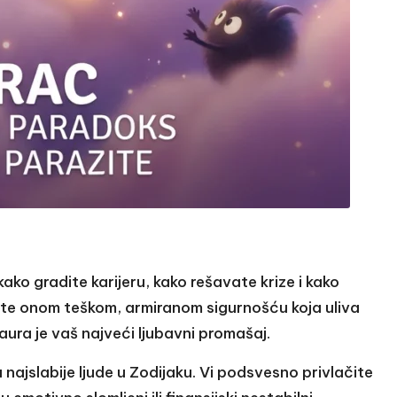
kako gradite karijeru, kako rešavate krize i kako
čite onom teškom, armiranom sigurnošću koja uliva
aura je vaš najveći ljubavni promašaj.
ajslabije ljude u Zodijaku. Vi podsvesno privlačite