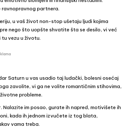
u emotivno slomljeni ili finansijski nestabilni.
 ne ravnopravnog partnera.
riju, u vaš život non-stop ušetaju ljudi kojima
. I pre nego što uopšte shvatite šta se desilo, vi već
 tu vezu u životu.
eklama
r Saturn u vas usadio taj ludački, bolesni osećaj
ga zavolite, vi ga ne volite romantičnim stihovima,
 životne probleme.
. Nalazite im posao, gurate ih napred, motivišete ih
oni, kada ih jednom izvučete iz tog blata,
kakav vama treba.