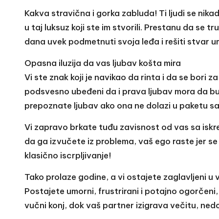
Kakva stravična i gorka zabluda! Ti ljudi se ni
u taj luksuz koji ste im stvorili. Prestanu da se t
dana uvek podmetnuti svoja leđa i rešiti stvar u
Opasna iluzija da vas ljubav košta mira
Vi ste znak koji je navikao da rinta i da se bori 
podsvesno ubeđeni da i prava ljubav mora da bu
prepoznate ljubav ako ona ne dolazi u paketu sa
Vi zapravo brkate tuđu zavisnost od vas sa iskr
da ga izvučete iz problema, vaš ego raste jer se o
klasično iscrpljivanje!
Tako prolaze godine, a vi ostajete zaglavljeni u 
Postajete umorni, frustrirani i potajno ogorčeni
vučni konj, dok vaš partner izigrava večitu, nedod