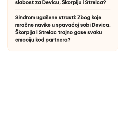
slabost za Devicu, Škorpiju i Strelca?
Sindrom ugašene strasti: Zbog koje
mračne navike u spavaćoj sobi Devica,
Škorpija i Strelac trajno gase svaku
emociju kod partnera?