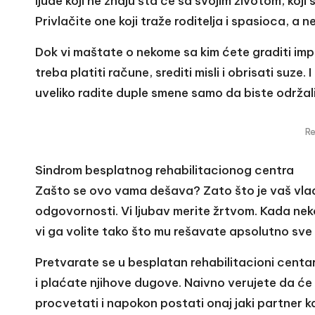
ljude koji ne znaju šta će sa svojim životom, koji s
Privlačite one koji traže roditelja i spasioca, a
Dok vi maštate o nekome sa kim ćete graditi impe
treba platiti račune, srediti misli i obrisati suze
uveliko radite duple smene samo da biste održali
R
Sindrom besplatnog rehabilitacionog centra
Zašto se ovo vama dešava? Zato što je vaš vlada
odgovornosti. Vi ljubav merite žrtvom. Kada neko
vi ga volite tako što mu rešavate apsolutno sve
Pretvarate se u besplatan rehabilitacioni centar
i plaćate njihove dugove. Naivno verujete da će 
procvetati i napokon postati onaj jaki partner 