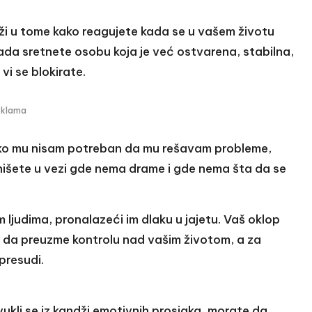
ži u tome kako reagujete kada se u vašem životu
da sretnete osobu koja je već ostvarena, stabilna,
vi se blokirate.
eklama
 “Ako mu nisam potreban da mu rešavam probleme,
nišete u vezi gde nema drame i gde nema šta da se
ljudima, pronalazeći im dlaku u jajetu. Vaš oklop
a da preuzme kontrolu nad vašim životom, a za
presudi.
vukli se iz kandži emotivnih prosjaka, morate da