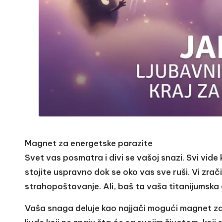
Magnet za energetske parazite
Svet vas posmatra i divi se vašoj snazi. Svi vide 
stojite uspravno dok se oko vas sve ruši. Vi zra
strahopoštovanje. Ali, baš ta vaša titanijumska 
Vaša snaga deluje kao najjači mogući magnet za n