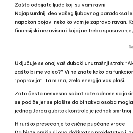
Zašto odbijate ljude koji su vam ravni
Najapsurdniji deo vašeg ljubavnog paradoksa le
napokon pojavi neko ko vam je zapravo ravan. Ka
finansijski nezavisna i kojoj ne treba spasavanje, 
R
Uključuje se onaj vaš duboki unutrašnji strah:
zašto bi me voleo?” Vi ne znate kako da funkcio
“popravlja”. Ta mirna, zrela energija vas plaši.
Zato često nesvesno sabotirate odnose sa jakim 
se podiže jer se plašite da bi takva osoba mogl
jednog Jarca gubitak kontrole je jednak smrtnoj 
Hirurško presecanje toksične pupčane vrpce
Da biste prekinuli ovo doživotno prokletstvo i iz