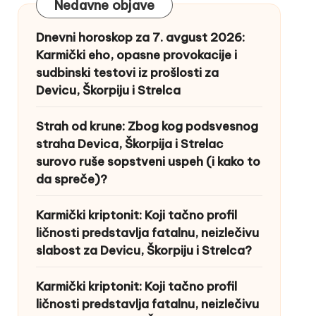
Nedavne objave
Dnevni horoskop za 7. avgust 2026:
Karmički eho, opasne provokacije i
sudbinski testovi iz prošlosti za
Devicu, Škorpiju i Strelca
Strah od krune: Zbog kog podsvesnog
straha Devica, Škorpija i Strelac
surovo ruše sopstveni uspeh (i kako to
da spreče)?
Karmički kriptonit: Koji tačno profil
ličnosti predstavlja fatalnu, neizlečivu
slabost za Devicu, Škorpiju i Strelca?
Karmički kriptonit: Koji tačno profil
ličnosti predstavlja fatalnu, neizlečivu