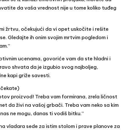
shvatite da vaša vrednost nije u tome koliko tuđeg
i žrtvu, očekujući da vi opet uskočite i rešite
 se. Gledajte ih onim svojim mrtvim pogledom i
sam.”
otivnim ucenama, govoriće vam da ste hladni i
pravo shvata da je izgubio svog najboljeg,
e kapi griže savesti.
očekate)
tov proizvod! Treba vam formirana, zrela ličnost
amet da živi na vašoj grbači. Treba vam neko sa kim
anas ne mogu, danas ti vodiš bitku.”
na vladara sede za istim stolom i prave planove za