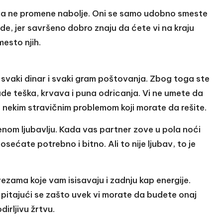
kada ne promene nabolje. Oni se samo udobno smeste
rude, jer savršeno dobro znaju da ćete vi na kraju
mesto njih.
za svaki dinar i svaki gram poštovanja. Zbog toga ste
de teška, krvava i puna odricanja. Vi ne umete da
 nekim stravičnim problemom koji morate da rešite.
enom ljubavlju. Kada vas partner zove u pola noći
sećate potrebno i bitno. Ali to nije ljubav, to je
vezama koje vam isisavaju i zadnju kap energije.
, pitajući se zašto uvek vi morate da budete onaj
irljivu žrtvu.