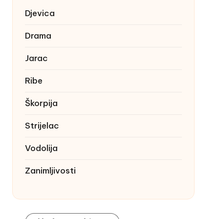
Djevica
Drama
Jarac
Ribe
Škorpija
Strijelac
Vodolija
Zanimljivosti