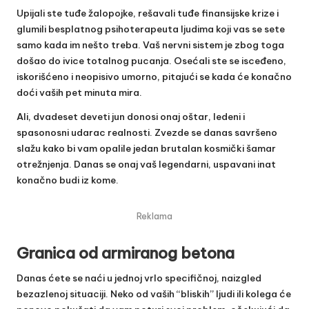
Upijali ste tuđe žalopojke, rešavali tuđe finansijske krize i
glumili besplatnog psihoterapeuta ljudima koji vas se sete
samo kada im nešto treba. Vaš nervni sistem je zbog toga
došao do ivice totalnog pucanja. Osećali ste se isceđeno,
iskorišćeno i neopisivo umorno, pitajući se kada će konačno
doći vaših pet minuta mira.
Ali, dvadeset deveti jun donosi onaj oštar, ledeni i
spasonosni udarac realnosti. Zvezde se danas savršeno
slažu kako bi vam opalile jedan brutalan kosmički šamar
otrežnjenja. Danas se onaj vaš legendarni, uspavani inat
konačno budi iz kome.
Reklama
Granica od armiranog betona
Danas ćete se naći u jednoj vrlo specifičnoj, naizgled
bezazlenoj situaciji. Neko od vaših “bliskih” ljudi ili kolega će