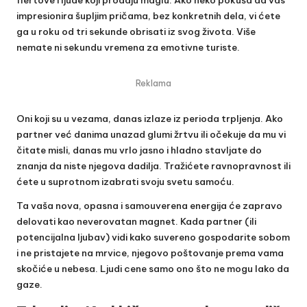
flertove i ljude koji prodaju maglu. Ako neko pokuša da vas
impresionira šupljim pričama, bez konkretnih dela, vi ćete
ga u roku od tri sekunde obrisati iz svog života. Više
nemate ni sekundu vremena za emotivne turiste.
Reklama
Oni koji su u vezama, danas izlaze iz perioda trpljenja. Ako
partner već danima unazad glumi žrtvu ili očekuje da mu vi
čitate misli, danas mu vrlo jasno i hladno stavljate do
znanja da niste njegova dadilja. Tražićete ravnopravnost ili
ćete u suprotnom izabrati svoju svetu samoću.
Ta vaša nova, opasna i samouverena energija će zapravo
delovati kao neverovatan magnet. Kada partner (ili
potencijalna ljubav) vidi kako suvereno gospodarite sobom
i ne pristajete na mrvice, njegovo poštovanje prema vama
skočiće u nebesa. Ljudi cene samo ono što ne mogu lako da
gaze.