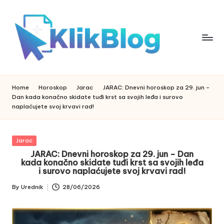
Skip
to
content
k
klikblog
li
k
Home
Horoskop
Jarac
JARAC: Dnevni horoskop za 29. jun –
b
Dan kada konačno skidate tuđi krst sa svojih leđa i surovo
l
naplaćujete svoj krvavi rad!
o
g
Posted
Jarac
in
JARAC: Dnevni horoskop za 29. jun – Dan
kada konačno skidate tuđi krst sa svojih leđa
i surovo naplaćujete svoj krvavi rad!
By
Urednik
28/06/2026
Posted
by