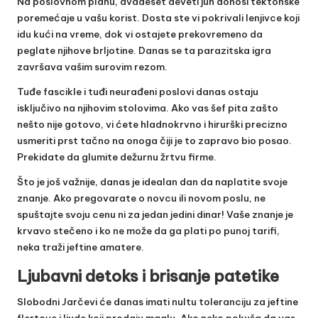
Na poslovnom planu, dvadeset deveti jun donosi tektonske
poremećaje u vašu korist. Dosta ste vi pokrivali lenjivce koji
idu kući na vreme, dok vi ostajete prekovremeno da
peglate njihove brljotine. Danas se ta parazitska igra
završava vašim surovim rezom.
Tuđe fascikle i tuđi neurađeni poslovi danas ostaju
isključivo na njihovim stolovima. Ako vas šef pita zašto
nešto nije gotovo, vi ćete hladnokrvno i hirurški precizno
usmeriti prst tačno na onoga čiji je to zapravo bio posao.
Prekidate da glumite dežurnu žrtvu firme.
Što je još važnije, danas je idealan dan da naplatite svoje
znanje. Ako pregovarate o novcu ili novom poslu, ne
spuštajte svoju cenu ni za jedan jedini dinar! Vaše znanje je
krvavo stečeno i ko ne može da ga plati po punoj tarifi,
neka traži jeftine amatere.
Ljubavni detoks i brisanje patetike
Slobodni Jarčevi će danas imati nultu toleranciju za jeftine