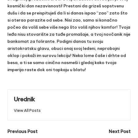
kosmički dan nezavisnosti! Prestani da grizeš sopstvenu
dušu i da se preispituješ da li si danas ispao “zao” zato što
si oterao parazite od sebe. Nisi zao, samo si konačno
počeo da voliš sebe više nego što voliš njihov komfor! Tvoja
leđa nisu stovarište za tuđe promašaje, a tvoj novčanik nije
bankomat za folirante. Podigni danas tu svoju
aristokratsku glavu, obuci onaj svoj ledeni, neprobojni
oklop i pokaži im surovu lekciju! Neka lome čaše i drhte od
besa, a ti se samo cinično nasmeši i gledaj kako tvoja
imperija raste dok oni tapkaju u blatu!
Urednik
View All Posts
Post
Previous Post
Next Post