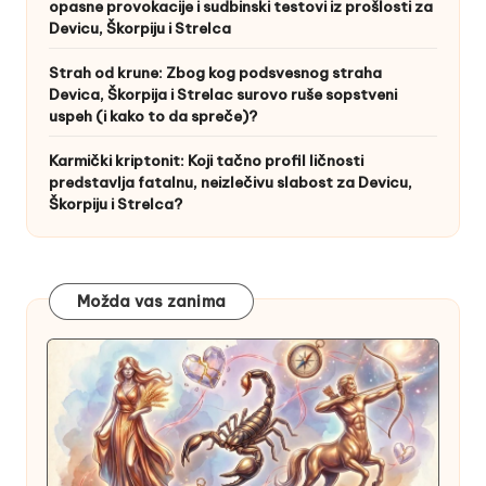
opasne provokacije i sudbinski testovi iz prošlosti za
Devicu, Škorpiju i Strelca
Strah od krune: Zbog kog podsvesnog straha
Devica, Škorpija i Strelac surovo ruše sopstveni
uspeh (i kako to da spreče)?
Karmički kriptonit: Koji tačno profil ličnosti
predstavlja fatalnu, neizlečivu slabost za Devicu,
Škorpiju i Strelca?
Možda vas zanima