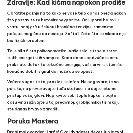
Zdravlje: Kad kičma napokon prodiše
Obratite pažnju na to kako se vaše telo danas oseća nakon
što postavite te betonirane granice. Oni uporni bolovi u
vratu, onaj grč u želucu i hronična tenzija u ramenima
počeće magično da nestaju. Zašto? Zato što to nikada nije
bio fizički problem.
To je bila čista psihosomatika. Vaše telo je trpelo teret
tuđih energetskih vampira. Kada danas podvučete crtu i
prekinete dotok te toksične energije, vaš nervni sistem će
konačno dobiti signal da može da se opusti.
Večeras ugasite taj prokleti telefon. Ne odgovarajte na
poruke, ne proveravajte tuđe statuse i ne dajte nikome
pristup vašoj glavi. Napravite sebi toplu kupku, sipajte
čašu vina i uživajte u toj predivnoj, grobljanskoj tišini koju
ste danas krvavo zaradili.
Poruka Mastera
Dragi moj gvozdeni Jarče! Ovaj dvadeset deveti jun je tvoj