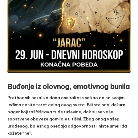
Buđenje iz olovnog, emotivnog bunila
Prethodnih nekoliko dana osećali ste se kao da na svojim
leđima nosite teret celog ovog sveta. Bili ste onaj dežurni
bager koji raščišćava tuđe ruševine, dok su se vaše
sopstvene obaveze gomilale u tišini. Zbog onog vašeg
urođenog, bolesnog osećaja odgovornosti, niste umeli da
kažete “ne”.