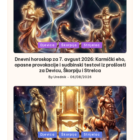
Posted
Djevica
Škorpija
Strijelac
in
Dnevni horoskop za 7. avgust 2026: Karmički eho,
opasne provokacije i sudbinski testovi iz prošlosti
za Devicu, Škorpiju i Strelca
By
Urednik
06/08/2026
Posted
by
Posted
Djevica
Škorpija
Strijelac