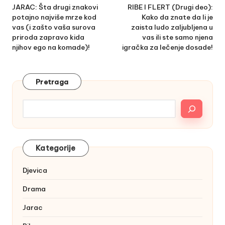
navigation
JARAC: Šta drugi znakovi
RIBE I FLERT (Drugi deo):
potajno najviše mrze kod
Kako da znate da li je
vas (i zašto vaša surova
zaista ludo zaljubljena u
priroda zapravo kida
vas ili ste samo njena
njihov ego na komade)!
igračka za lečenje dosade!
Pretraga
Kategorije
Djevica
Drama
Jarac