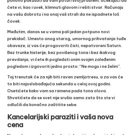
ponovo pokušati da vam poturi svoj problem, očekujući da
ćete vi, kao i uvek, klimnuti glavom i rešiti stvar. Računaju
na vašu dobrotu i na onaj vaš strah da ne ispadnete loš
čovek.
Međutim, danas se u vama pali jedan potpuno novi
prekidač. Umesto onog starog, umornog prihvatanja tuđe
obaveze, iz vas će progovoriti čisti, nepatvoreni Saturn.
Bez trunke histerije, bez povišenog tona i bez ikakvog
pravdanja, vi ćete ih pogledati onim svojim zaleđenim
pogledom i izgovoriti jedno prosto: “Ne mogu i ne želim”.
Taj trenutak će za njih biti ravan zemljotresu, a za vas će
to biti najoslobađajuća sekunda u celoj ovoj godini.
Osetićete kako vam sa ramena pada tona olova.
Shvatićete da se svet nije srušio samo zato što ste vi
odlučili da konačno zaštitite sebe.
Kancelarijski paraziti i vaša nova
cena