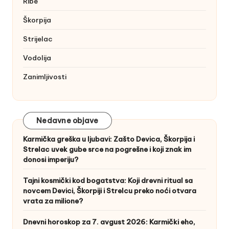
Ribe
Škorpija
Strijelac
Vodolija
Zanimljivosti
Nedavne objave
Karmička greška u ljubavi: Zašto Devica, Škorpija i
Strelac uvek gube srce na pogrešne i koji znak im
donosi imperiju?
Tajni kosmički kod bogatstva: Koji drevni ritual sa
novcem Devici, Škorpiji i Strelcu preko noći otvara
vrata za milione?
Dnevni horoskop za 7. avgust 2026: Karmički eho,