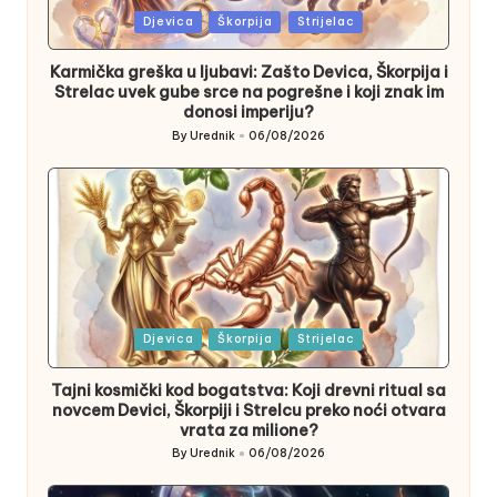
Posted
Djevica
Škorpija
Strijelac
in
Karmička greška u ljubavi: Zašto Devica, Škorpija i
Strelac uvek gube srce na pogrešne i koji znak im
donosi imperiju?
By
Urednik
06/08/2026
Posted
by
Posted
Djevica
Škorpija
Strijelac
in
Tajni kosmički kod bogatstva: Koji drevni ritual sa
novcem Devici, Škorpiji i Strelcu preko noći otvara
vrata za milione?
By
Urednik
06/08/2026
Posted
by