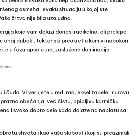
 su beležile svaku vašu neprospavanu noć, svaku
vršenog osmeha i svaku situaciju u kojoj ste
aša žrtva nije bila uzaludna.
rgija koja vam dolazi donosi radikalno, ali prelepo
je onaj duboki, tektonski preokret u kom vi napokon
azite u fazu apsolutne, zaslužene dominacije.
eklama
u i čuda. Vi verujete u red, rad, eksel tabele i surovu
prazna obećanja, već čistu, opipljivu karmičku
ena i svako dobro delo sada dolaze na naplatu sa
dobrotu shvatali kao vašu slabost i koji su preuzimali