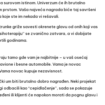
 sa surovom istinom. Univerzum će ih brutalno
lim prstom. Vaša najveća nagrada biće taj savršeni
koje ste im nekada vi rešavali.
unke griže savesti okrenete glavu od onih koji vas
psihoterapiju” se zvanično zatvara, a vi dobijate
tili godinama.
raju tamo gde vam je najbitnije – u vaš osećaj
la avione i besne automobile. Vama je novac
 Vama novac kupuje nezavisnost.
ički um biti brutalno dobro nagrađen. Neki projekat
rugi odbacili kao “cepidlačenje”, sada se pokazuje
đeni ili klijenti će napokon morati da pognu glavu i