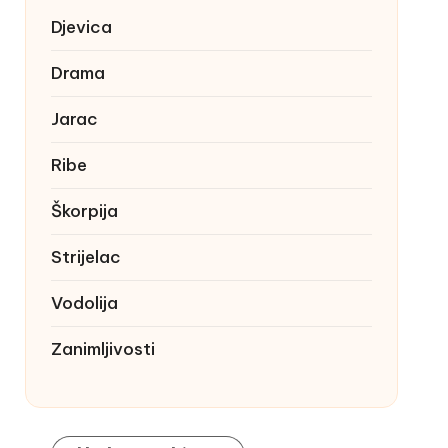
Djevica
Drama
Jarac
Ribe
Škorpija
Strijelac
Vodolija
Zanimljivosti