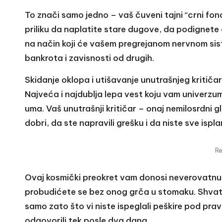
To znači samo jedno – vaš čuveni tajni “crni fo
priliku da naplatite stare dugove, da podignete
na način koji će vašem pregrejanom nervnom sist
bankrota i zavisnosti od drugih.
Skidanje oklopa i utišavanje unutrašnjeg kritiča
Najveća i najdublja lepa vest koju vam univerzum
uma. Vaš unutrašnji kritičar – onaj nemilosrdni 
dobri, da ste napravili grešku i da niste sve ispl
R
Ovaj kosmički preokret vam donosi neverovatnu 
probudićete se bez onog grča u stomaku. Shvati
samo zato što vi niste ispeglali peškire pod pra
odgovorili tek posle dva dana.