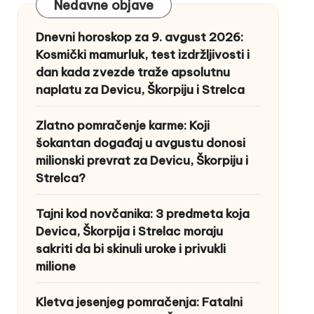
Nedavne objave
Dnevni horoskop za 9. avgust 2026:
Kosmički mamurluk, test izdržljivosti i
dan kada zvezde traže apsolutnu
naplatu za Devicu, Škorpiju i Strelca
Zlatno pomračenje karme: Koji
šokantan događaj u avgustu donosi
milionski prevrat za Devicu, Škorpiju i
Strelca?
Tajni kod novčanika: 3 predmeta koja
Devica, Škorpija i Strelac moraju
sakriti da bi skinuli uroke i privukli
milione
Kletva jesenjeg pomračenja: Fatalni