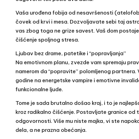
Vaša urođena fobija od nesavršenosti (atelofobi
čovek od krvi i mesa. Dozvoljavate sebi taj astr
vas zbog toga ne grize savest. Vaš dom postaje
čišćenje spoljnog stresa.
Ljubav bez drame, patetike i “popravljanja”
Na emotivnom planu, zvezde vam spremaju pravo o
namerom da “popravite” polomljenog partnera. 
godine na energetske vampire i emotivne invalide
funkcionalne ljude.
Tome je sada brutalno došao kraj, i to je najlep
kroz radikalno čišćenje. Postavljate granice od 
odgovornosti. Više mu niste majka, vi ste napo
dela, a ne prazna obećanja.