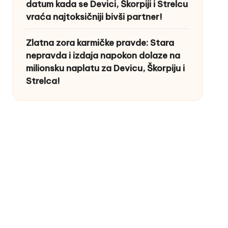
datum kada se Devici, Škorpiji i Strelcu
vraća najtoksičniji bivši partner!
Zlatna zora karmičke pravde: Stara
nepravda i izdaja napokon dolaze na
milionsku naplatu za Devicu, Škorpiju i
Strelca!