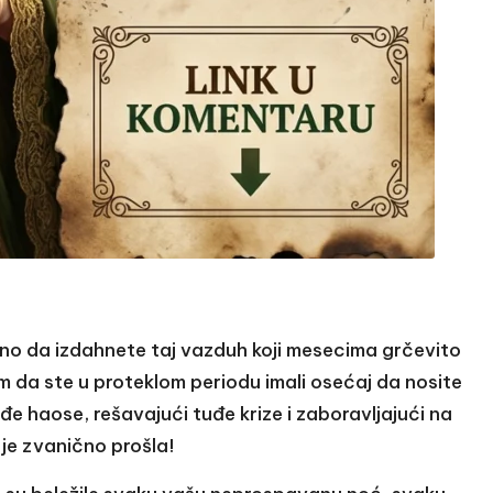
o da izdahnete taj vazduh koji mesecima grčevito
am da ste u proteklom periodu imali osećaj da nosite
đe haose, rešavajući tuđe krize i zaboravljajući na
a je zvanično prošla!