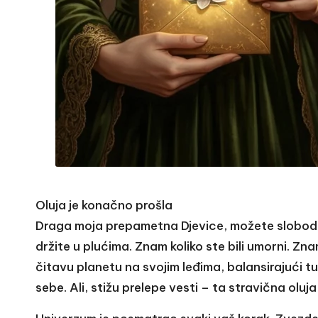
Oluja je konačno prošla
Draga moja prepametna Djevice, možete slobodn
držite u plućima. Znam koliko ste bili umorni. Zn
čitavu planetu na svojim leđima, balansirajući tu
sebe. Ali, stižu prelepe vesti – ta stravična oluj