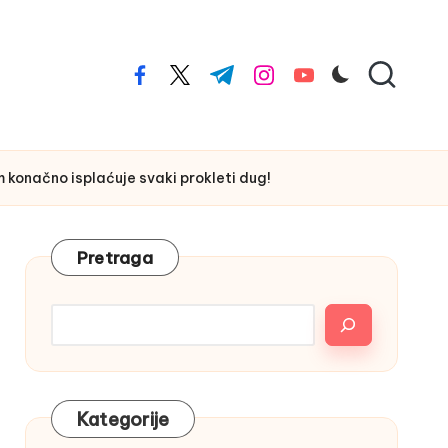
facebook.com
twitter.com
t.me
instagram.com
youtube.com
 konačno isplaćuje svaki prokleti dug!
Pretraga
Kategorije