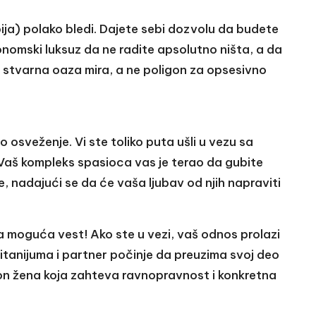
ja) polako bledi. Dajete sebi dozvolu da budete
onomski luksuz da ne radite apsolutno ništa, a da
 stvarna oaza mira, a ne poligon za opsesivno
sveženje. Vi ste toliko puta ušli u vezu sa
Vaš kompleks spasioca vas je terao da gubite
, nadajući se da će vaša ljubav od njih napraviti
ša moguća vest! Ako ste u vezi, vaš odnos prolazi
titanijuma i partner počinje da preuzima svoj deo
kon žena koja zahteva ravnopravnost i konkretna