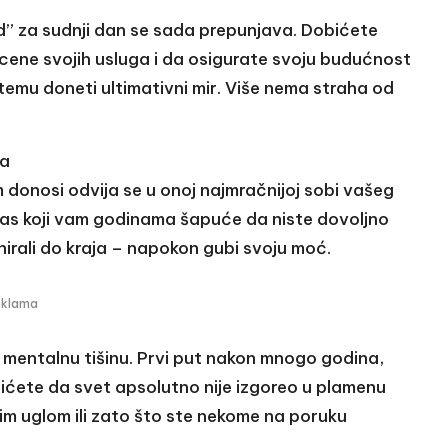
nd” za sudnji dan se sada prepunjava. Dobićete
 cene svojih usluga i da osigurate svoju budućnost
emu doneti ultimativni mir. Više nema straha od
ra
 donosi odvija se u onoj najmračnijoj sobi vašeg
glas koji vam godinama šapuće da niste dovoljno
anirali do kraja – napokon gubi svoju moć.
eklama
mentalnu tišinu. Prvi put nakon mnogo godina,
ćete da svet apsolutno nije izgoreo u plamenu
vim uglom ili zato što ste nekome na poruku