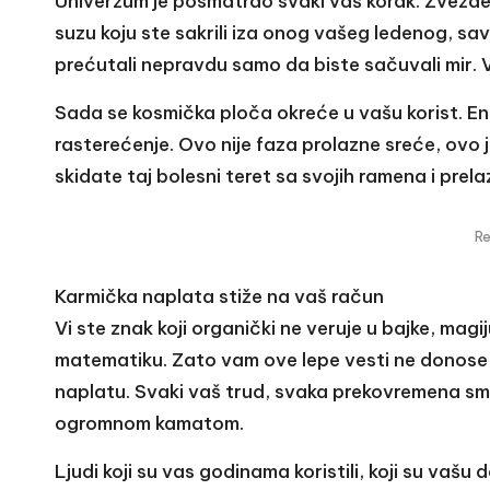
Univerzum je posmatrao svaki vaš korak. Zvezde
suzu koju ste sakrili iza onog vašeg ledenog, sa
prećutali nepravdu samo da biste sačuvali mir. V
Sada se kosmička ploča okreće u vašu korist. Ene
rasterećenje. Ovo nije faza prolazne sreće, ovo 
skidate taj bolesni teret sa svojih ramena i prel
R
Karmička naplata stiže na vaš račun
Vi ste znak koji organički ne veruje u bajke, magij
matematiku. Zato vam ove lepe vesti ne donose 
naplatu. Svaki vaš trud, svaka prekovremena sm
ogromnom kamatom.
Ljudi koji su vas godinama koristili, koji su vašu 