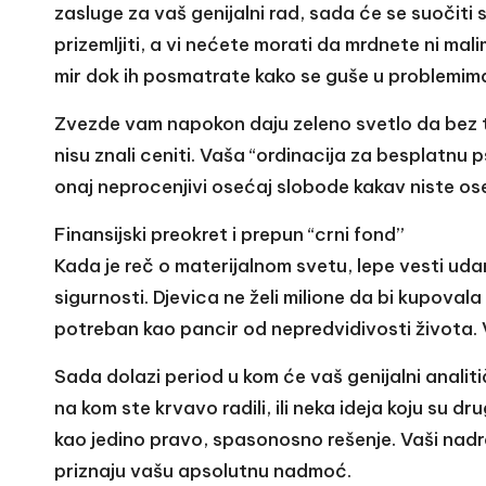
zasluge za vaš genijalni rad, sada će se suočiti
prizemljiti, a vi nećete morati da mrdnete ni ma
mir dok ih posmatrate kako se guše u problemima 
Zvezde vam napokon daju zeleno svetlo da bez tr
nisu znali ceniti. Vaša “ordinacija za besplatnu 
onaj neprocenjivi osećaj slobode kakav niste ose
Finansijski preokret i prepun “crni fond”
Kada je reč o materijalnom svetu, lepe vesti uda
sigurnosti. Djevica ne želi milione da bi kupova
potreban kao pancir od nepredvidivosti života.
Sada dolazi period u kom će vaš genijalni analit
na kom ste krvavo radili, ili neka ideja koju su d
kao jedino pravo, spasonosno rešenje. Vaši nadre
priznaju vašu apsolutnu nadmoć.