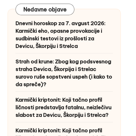
Nedavne objave
Dnevni horoskop za 7. avgust 2026:
Karmički eho, opasne provokacije i
sudbinski testovi iz prošlosti za
Devicu, Škorpiju i Strelca
Strah od krune: Zbog kog podsvesnog
straha Devica, Škorpija i Strelac
surovo ruše sopstveni uspeh (i kako to
da spreče)?
Karmički kriptonit: Koji tačno profil
ličnosti predstavlja fatalnu, neizlečivu
slabost za Devicu, Škorpiju i Strelca?
Karmički kriptonit: Koji tačno profil