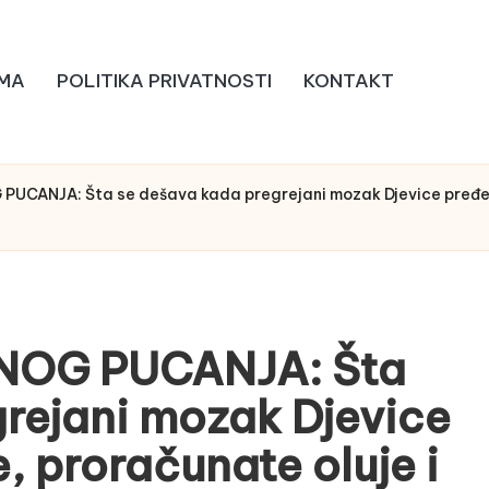
MA
POLITIKA PRIVATNOSTI
KONTAKT
ANJA: Šta se dešava kada pregrejani mozak Djevice pređe u 
OG PUCANJA: Šta
rejani mozak Djevice
, proračunate oluje i