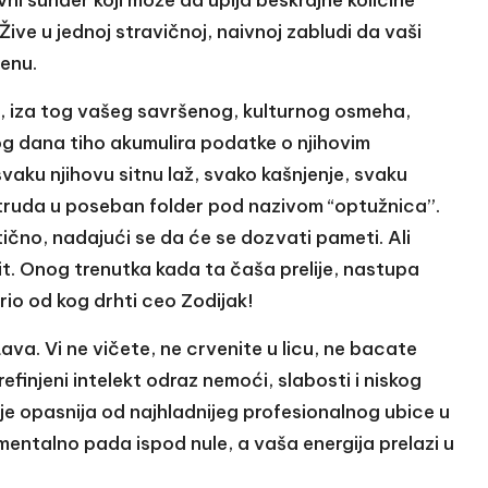
Žive u jednoj stravičnoj, naivnoj zabludi da vaši
cenu.
vi, iza tog vašeg savršenog, kulturnog osmeha,
kog dana tiho akumulira podatke o njihovim
svaku njihovu sitnu laž, svako kašnjenje, svaku
truda u poseban folder pod nazivom “optužnica”.
tično, nadajući se da će se dozvati pameti. Ali
mit. Onog trenutka kada ta čaša prelije, nastupa
io od kog drhti ceo Zodijak!
ava. Vi ne vičete, ne crvenite u licu, ne bacate
refinjeni intelekt odraz nemoći, slabosti i niskog
aje opasnija od najhladnijeg profesionalnog ubice u
mentalno pada ispod nule, a vaša energija prelazi u