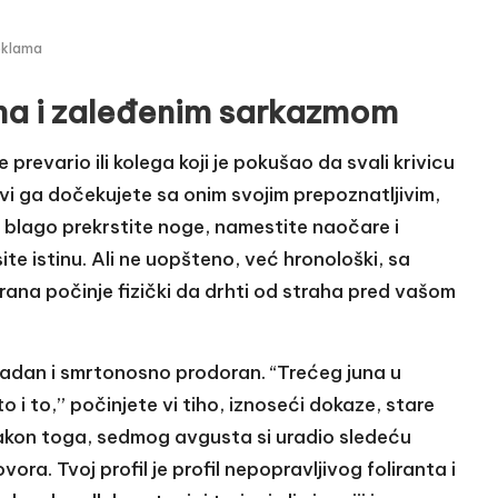
eklama
ama i zaleđenim sarkazmom
 prevario ili kolega koji je pokušao da svali krivicu
vi ga dočekujete sa onim svojim prepoznatljivim,
blago prekrstite noge, namestite naočare i
ite istinu. Ali ne uopšteno, već hronološki, sa
na počinje fizički da drhti od straha pred vašom
hladan i smrtonosno prodoran. “Trećeg juna u
 i to,” počinjete vi tiho, iznoseći dokaze, stare
“Nakon toga, sedmog avgusta si uradio sledeću
ra. Tvoj profil je profil nepopravljivog foliranta i