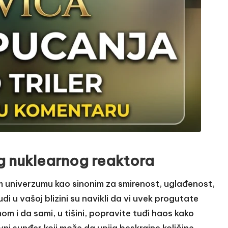
g nuklearnog reaktora
om univerzumu kao sinonim za smirenost, uglađenost,
i u vašoj blizini su navikli da vi uvek progutate
 i da sami, u tišini, popravite tuđi haos kako
vni sunđer koji može da upija beskrajne količine