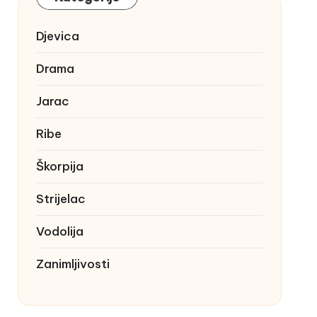
Djevica
Drama
Jarac
Ribe
Škorpija
Strijelac
Vodolija
Zanimljivosti