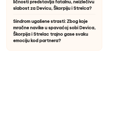
ličnosti predstavlja fatalnu, neizlečivu
slabost za Devicu, Škorpiju i Strelca?
Sindrom ugašene strasti: Zbog koje
mračne navike u spavaćoj sobi Devica,
Škorpija i Strelac trajno gase svaku
emociju kod partnera?