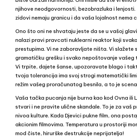
njihove neodgovornosti, bezobrazluka i lenjosti. 
zidovi nemaju granicu i da vaša lojalnost nema 
Ono što oni ne shvataju jeste da se u vašoj gla
nalazi pravi pravcati nuklearni reaktor koji sva
prestupima. Vi ne zaboravljate ništa. Vi slažete 
gramatičku grešku i svako nepoštovanje vašeg 
Vi trpite, dajete šanse, upozoravate blago i tak
tvoja tolerancija ima svoj strogi matematički li
režim vašeg proračunatog besnila, a to je scenar
Vaša tačka pucanja nije burna kao kod Ovna ili L
stvari i ne pravite ulične skandale. To je za vaš p
nivoa kulture. Kada Djevici pukne film, ona post
akcionim filmovima. Temperatura u prostoriji mo
mod čiste, hirurške destrukcije neprijatelja!