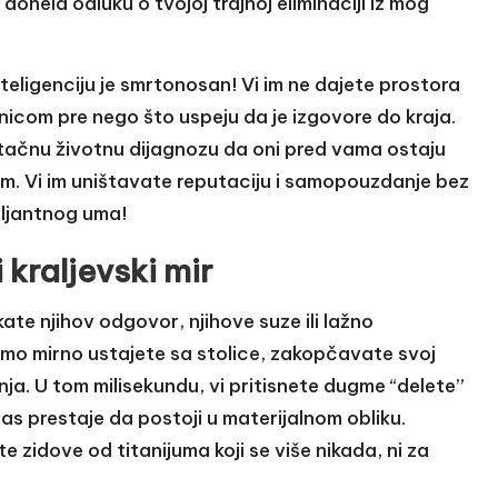
donela odluku o tvojoj trajnoj eliminaciji iz mog
nteligenciju je smrtonosan! Vi im ne dajete prostora
enicom pre nego što uspeju da je izgovore do kraja.
i tačnu životnu dijagnozu da oni pred vama ostaju
jom. Vi im uništavate reputaciju i samopouzdanje bez
iljantnog uma!
 kraljevski mir
ate njihov odgovor, njihove suze ili lažno
amo mirno ustajete sa stolice, zakopčavate svoj
nja. U tom milisekundu, vi pritisnete dugme “delete”
as prestaje da postoji u materijalnom obliku.
te zidove od titanijuma koji se više nikada, ni za