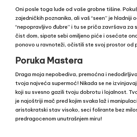
Oni posle toga lude od vaše grobne tišine. Pokuš
zajedničkih poznanika, ali vaš “seen” je hladniji 
“nepopravljivo đubre” i tu se priča završava za 
čist dom, sipate sebi omiljeno piće i osećate onaj
ponovo u ravnoteži, očistili ste svoj prostor od p
Poruka Mastera
Draga moja nepobediva, premoćna i nedodirljiva D
tvoja najveća supermoć! Nikada se ne izvinjava
koji su svesno gazili tvoju dobrotu i lojalnost. Tv
je najoštriji mač pred kojim svaka laž i manipula
aristokratski stav visoko, seci folirante bez mil
predragocenom unutrašnjem miru!