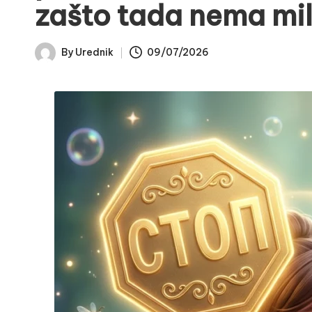
zašto tada nema mil
By
Urednik
09/07/2026
Posted
by