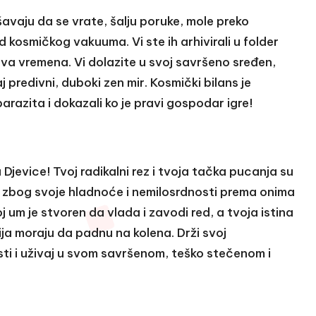
avaju da se vrate, šalju poruke, mole preko
od kosmičkog vakuuma. Vi ste ih arhivirali u folder
sva vremena. Vi dolazite u svoj savršeno sređen,
 predivni, duboki zen mir. Kosmički bilans je
arazita i dokazali ko je pravi gospodar igre!
jevice! Tvoj radikalni rez i tvoja tačka pucanja su
j zbog svoje hladnoće i nemilosrdnosti prema onima
oj um je stvoren da vlada i zavodi red, a tvoja istina
cija moraju da padnu na kolena. Drži svoj
osti i uživaj u svom savršenom, teško stečenom i