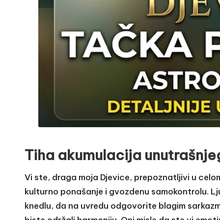
Tiha akumulacija unutrašnje
Vi ste, draga moja Djevice, prepoznatljivi u cel
kulturno ponašanje i gvozdenu samokontrolu. Ljud
knedlu, da na uvredu odgovorite blagim sarkazmom
biste održali harmoniju. Oni misle da ste vi emoti