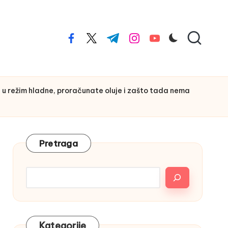
facebook.com
twitter.com
t.me
instagram.com
youtube.com
režim hladne, proračunate oluje i zašto tada nema
Pretraga
Kategorije