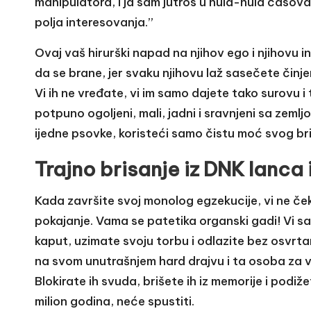
manipulatora, i ja sam jutros u nula-nula časova 
polja interesovanja.”
Ovaj vaš hirurški napad na njihov ego i njihovu i
da se brane, jer svaku njihovu laž sasečete činj
Vi ih ne vređate, vi im samo dajete tako surovu 
potpuno ogoljeni, mali, jadni i sravnjeni sa zeml
ijedne psovke, koristeći samo čistu moć svog br
Trajno brisanje iz DNK lanca i
Kada završite svoj monolog egzekucije, vi ne ček
pokajanje. Vama se patetika organski gadi! Vi s
kaput, uzimate svoju torbu i odlazite bez osvrta
na svom unutrašnjem hard drajvu i ta osoba za v
Blokirate ih svuda, brišete ih iz memorije i podiže
milion godina, neće spustiti.