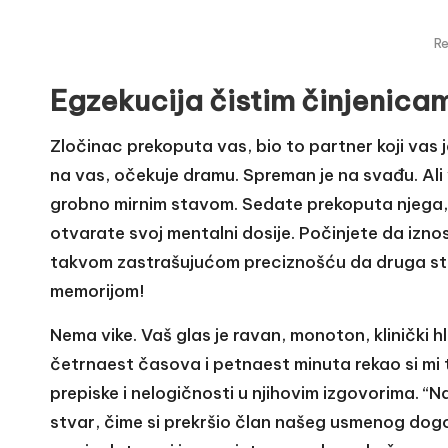
R
Egzekucija čistim činjenic
Zločinac prekoputa vas, bio to partner koji vas je
na vas, očekuje dramu. Spreman je na svađu. Ali 
grobno mirnim stavom. Sedate prekoputa njega, 
otvarate svoj mentalni dosije. Počinjete da iznos
takvom zastrašujućom preciznošću da druga stra
memorijom!
Nema vike. Vaš glas je ravan, monoton, klinički 
četrnaest časova i petnaest minuta rekao si mi to
prepiske i nelogičnosti u njihovim izgovorima. 
stvar, čime si prekršio član našeg usmenog dogovo