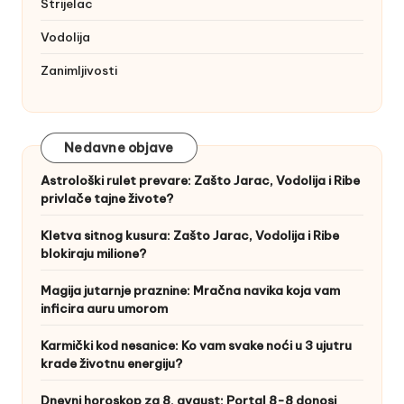
Strijelac
Vodolija
Zanimljivosti
Nedavne objave
Astrološki rulet prevare: Zašto Jarac, Vodolija i Ribe
privlače tajne živote?
Kletva sitnog kusura: Zašto Jarac, Vodolija i Ribe
blokiraju milione?
Magija jutarnje praznine: Mračna navika koja vam
inficira auru umorom
Karmički kod nesanice: Ko vam svake noći u 3 ujutru
krade životnu energiju?
Dnevni horoskop za 8. avgust: Portal 8-8 donosi