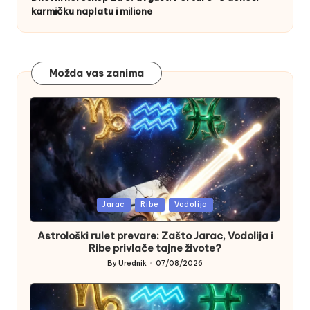
karmičku naplatu i milione
Možda vas zanima
Posted
Jarac
Ribe
Vodolija
in
Astrološki rulet prevare: Zašto Jarac, Vodolija i
Ribe privlače tajne živote?
By
Urednik
07/08/2026
Posted
by