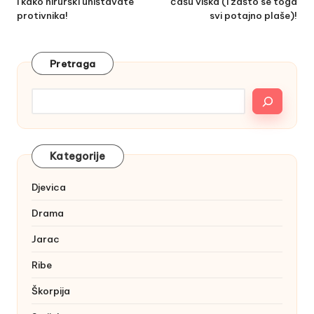
i kako hirurški uništavate
čašu viška (i zašto se toga
protivnika!
svi potajno plaše)!
Pretraga
Kategorije
Djevica
Drama
Jarac
Ribe
Škorpija