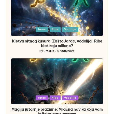
Posted
Jarac
Ribe
Vodolija
in
Kletva sitnog kusura: Zašto Jarac, Vodolija i Ribe
blokiraju milione?
By
Urednik
07/08/2026
Posted
by
Posted
Jarac
Ribe
Vodolija
in
Magija jutarnje praznine: Mračna navika koja vam