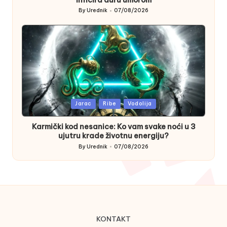
inficira auru umorom
By
Urednik
07/08/2026
Posted
by
Posted
Jarac
Ribe
Vodolija
in
Karmički kod nesanice: Ko vam svake noći u 3
ujutru krade životnu energiju?
By
Urednik
07/08/2026
Posted
by
KONTAKT