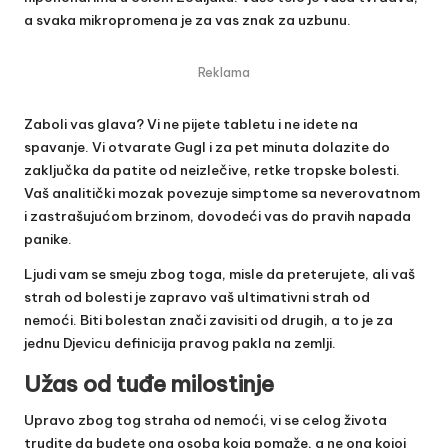
a svaka mikropromena je za vas znak za uzbunu.
Reklama
Zaboli vas glava? Vi ne pijete tabletu i ne idete na
spavanje. Vi otvarate Gugl i za pet minuta dolazite do
zaključka da patite od neizlečive, retke tropske bolesti.
Vaš analitički mozak povezuje simptome sa neverovatnom
i zastrašujućom brzinom, dovodeći vas do pravih napada
panike.
Ljudi vam se smeju zbog toga, misle da preterujete, ali vaš
strah od bolesti je zapravo vaš ultimativni strah od
nemoći. Biti bolestan znači zavisiti od drugih, a to je za
jednu Djevicu definicija pravog pakla na zemlji.
Užas od tuđe milostinje
Upravo zbog tog straha od nemoći, vi se celog života
trudite da budete ona osoba koja pomaže, a ne ona kojoj