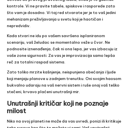
kontrole. Vi ne pravite tabele, spiskove i rasporede zato
što vam je dosadno. Vi taj red stvarate jer je to vaš jedini
mehanizam preživljavanja u svetu koji je haotičan i
nepredvidiv.
Kada stvari ne idu po vašem savršeno isplaniranom
scenariju, vaš želudac se momentalno veže u čvor. Ne
podnosite iznenađenja, čak ni ona lepa, jer vas izbacuju iz
vaše zone sigurnosti. Za vas je improvizacija samo lepša
reč za totalni raspad sistema.
Zato toliko mrzite kašnjenje, neispunjena obećanja i ljude
koji menjaju planove u zadnjem trenutku. Oni svojim haosom
bukvalno udaraju na vaš nervni sistem i ruše onaj vaš teško
stečeni, krvavo plaćeni unutrašnji mir.
Unutrašnji kritičar koji ne poznaje
milost
Niko na ovoj planeti ne može da vas uvredi, ponizi ili kritikuje
tako surovo kao što to možete vi sami. Vaš unutrašnji