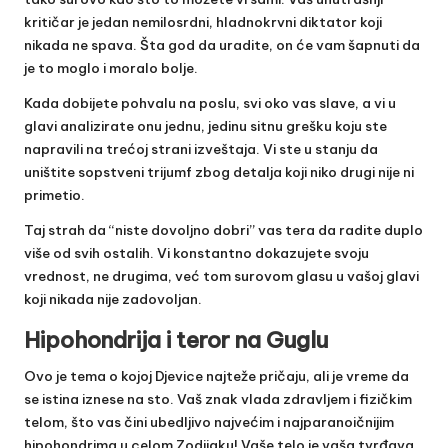
kritičar je jedan nemilosrdni, hladnokrvni diktator koji
nikada ne spava. Šta god da uradite, on će vam šapnuti da
je to moglo i moralo bolje.
Kada dobijete pohvalu na poslu, svi oko vas slave, a vi u
glavi analizirate onu jednu, jedinu sitnu grešku koju ste
napravili na trećoj strani izveštaja. Vi ste u stanju da
uništite sopstveni trijumf zbog detalja koji niko drugi nije ni
primetio.
Taj strah da “niste dovoljno dobri” vas tera da radite duplo
više od svih ostalih. Vi konstantno dokazujete svoju
vrednost, ne drugima, već tom surovom glasu u vašoj glavi
koji nikada nije zadovoljan.
Hipohondrija i teror na Guglu
Ovo je tema o kojoj Djevice najteže pričaju, ali je vreme da
se istina iznese na sto. Vaš znak vlada zdravljem i fizičkim
telom, što vas čini ubedljivo najvećim i najparanoičnijim
hipohondrima u celom Zodijaku! Vaše telo je vaša tvrđava,