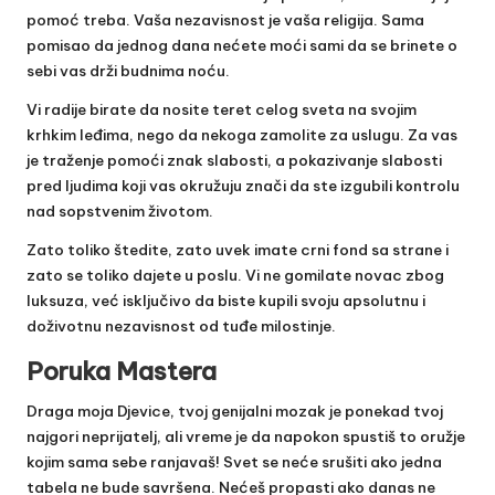
pomoć treba. Vaša nezavisnost je vaša religija. Sama
pomisao da jednog dana nećete moći sami da se brinete o
sebi vas drži budnima noću.
Vi radije birate da nosite teret celog sveta na svojim
krhkim leđima, nego da nekoga zamolite za uslugu. Za vas
je traženje pomoći znak slabosti, a pokazivanje slabosti
pred ljudima koji vas okružuju znači da ste izgubili kontrolu
nad sopstvenim životom.
Zato toliko štedite, zato uvek imate crni fond sa strane i
zato se toliko dajete u poslu. Vi ne gomilate novac zbog
luksuza, već isključivo da biste kupili svoju apsolutnu i
doživotnu nezavisnost od tuđe milostinje.
Poruka Mastera
Draga moja Djevice, tvoj genijalni mozak je ponekad tvoj
najgori neprijatelj, ali vreme je da napokon spustiš to oružje
kojim sama sebe ranjavaš! Svet se neće srušiti ako jedna
tabela ne bude savršena. Nećeš propasti ako danas ne