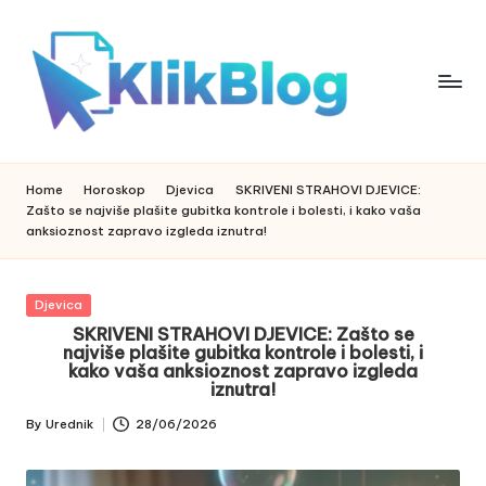
Skip
to
content
k
klikblog
li
k
Home
Horoskop
Djevica
SKRIVENI STRAHOVI DJEVICE:
b
Zašto se najviše plašite gubitka kontrole i bolesti, i kako vaša
l
anksioznost zapravo izgleda iznutra!
o
g
Posted
Djevica
in
SKRIVENI STRAHOVI DJEVICE: Zašto se
najviše plašite gubitka kontrole i bolesti, i
kako vaša anksioznost zapravo izgleda
iznutra!
By
Urednik
28/06/2026
Posted
by