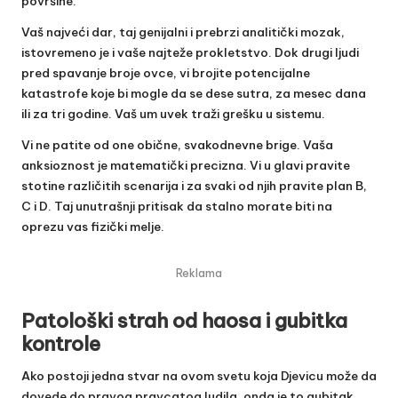
površine.
Vaš najveći dar, taj genijalni i prebrzi analitički mozak,
istovremeno je i vaše najteže prokletstvo. Dok drugi ljudi
pred spavanje broje ovce, vi brojite potencijalne
katastrofe koje bi mogle da se dese sutra, za mesec dana
ili za tri godine. Vaš um uvek traži grešku u sistemu.
Vi ne patite od one obične, svakodnevne brige. Vaša
anksioznost je matematički precizna. Vi u glavi pravite
stotine različitih scenarija i za svaki od njih pravite plan B,
C i D. Taj unutrašnji pritisak da stalno morate biti na
oprezu vas fizički melje.
Reklama
Patološki strah od haosa i gubitka
kontrole
Ako postoji jedna stvar na ovom svetu koja Djevicu može da
dovede do pravog pravcatog ludila, onda je to gubitak