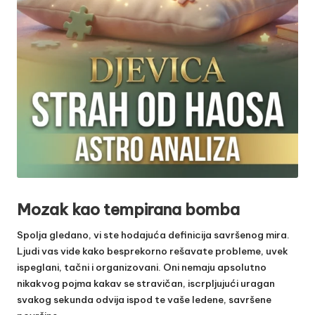
Mozak kao tempirana bomba
Spolja gledano, vi ste hodajuća definicija savršenog mira.
Ljudi vas vide kako besprekorno rešavate probleme, uvek
ispeglani, tačni i organizovani. Oni nemaju apsolutno
nikakvog pojma kakav se stravičan, iscrpljujući uragan
svakog sekunda odvija ispod te vaše ledene, savršene