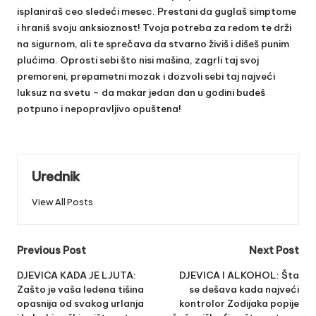
isplaniraš ceo sledeći mesec. Prestani da guglaš simptome
i hraniš svoju anksioznost! Tvoja potreba za redom te drži
na sigurnom, ali te sprečava da stvarno živiš i dišeš punim
plućima. Oprosti sebi što nisi mašina, zagrli taj svoj
premoreni, prepametni mozak i dozvoli sebi taj najveći
luksuz na svetu – da makar jedan dan u godini budeš
potpuno i nepopravljivo opuštena!
Urednik
View All Posts
Post
Previous Post
Next Post
navigation
DJEVICA KADA JE LJUTA:
DJEVICA I ALKOHOL: Šta
Zašto je vaša ledena tišina
se dešava kada najveći
opasnija od svakog urlanja
kontrolor Zodijaka popije