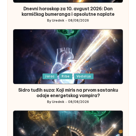
in
Dnevni horoskop za 10. avgust 2026: Dan
karmičkog bumeranga i apsolutne naplate
By
Urednik
08/08/2026
Posted
by
Posted
Jarac
Ribe
Vodolija
in
Sidro tuđih suza: Koji miris na prvom sastanku
odaje energetskog vampira?
By
Urednik
08/08/2026
Posted
by