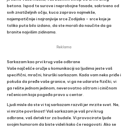
betona. Ispod te surove i neprobojne fasade, sakriveno od
svih znatiželjnih očiju, kuca zapravo najmekše,
najempatičnije i najranjivije srce Zodijaka – srce koje je
toliko puta bilo izdano, da ste morali da naučite da ga
branite najvišim zidinama.
Reklama
Sarkazam kao prvi krug vaše odbrane
Vaše najčešće oružje u komunikaciji sa ljudima jeste vaš
specifični, mračni, hirurški sarkazam. Kada vam neko priđe i
pokuša da pređe vaše granice, vi ga ne udarate fizički, vi
ga rešite jednom jedinom, neverovatno oštrom i ciničnom
rečenicom koja pogađa pravo u centar.
Ljudi misle da ste vi taj sarkazam razvili jer mrzite svet. Ne,
vi mrzite površnost! Vaš sarkazam je vaš prvi krug
odbrane, vaš detektor za budale. Vi provocirate ljude
svojim humorom da biste videli kako će reagovati. Ako se