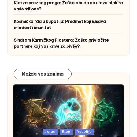
Kletva praznog praga: Zašto obuća na ulazu blokira
vaše milione?
Kosmička rđa u kupatilu: Predmet koji isisava
mladost i imunitet
Sindrom Karmičkog Flastera: Zašto privlačite
partnere koji vas krive za bivše?
Možda vas zanima
Posted
Jarac
Ribe
Vodolija