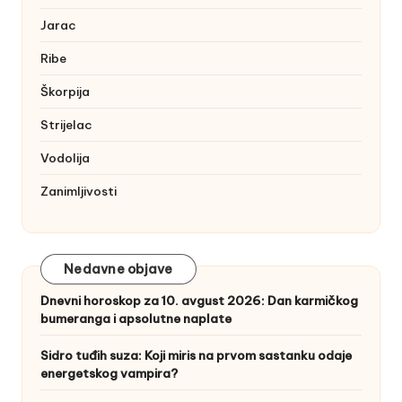
Jarac
Ribe
Škorpija
Strijelac
Vodolija
Zanimljivosti
Nedavne objave
Dnevni horoskop za 10. avgust 2026: Dan karmičkog
bumeranga i apsolutne naplate
Sidro tuđih suza: Koji miris na prvom sastanku odaje
energetskog vampira?