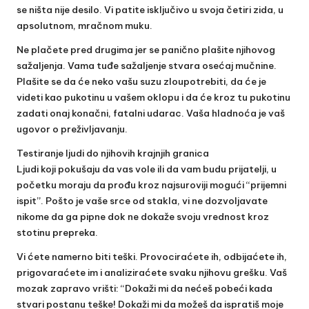
se ništa nije desilo. Vi patite isključivo u svoja četiri zida, u
apsolutnom, mračnom muku.
Ne plačete pred drugima jer se panično plašite njihovog
sažaljenja. Vama tuđe sažaljenje stvara osećaj mučnine.
Plašite se da će neko vašu suzu zloupotrebiti, da će je
videti kao pukotinu u vašem oklopu i da će kroz tu pukotinu
zadati onaj konačni, fatalni udarac. Vaša hladnoća je vaš
ugovor o preživljavanju.
Testiranje ljudi do njihovih krajnjih granica
Ljudi koji pokušaju da vas vole ili da vam budu prijatelji, u
početku moraju da prođu kroz najsuroviji mogući “prijemni
ispit”. Pošto je vaše srce od stakla, vi ne dozvoljavate
nikome da ga pipne dok ne dokaže svoju vrednost kroz
stotinu prepreka.
Vi ćete namerno biti teški. Provociraćete ih, odbijaćete ih,
prigovaraćete im i analiziraćete svaku njihovu grešku. Vaš
mozak zapravo vrišti: “Dokaži mi da nećeš pobeći kada
stvari postanu teške! Dokaži mi da možeš da ispratiš moje