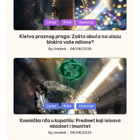
Posted
Jarac
Ribe
Vodolija
in
Kletva praznog praga: Zašto obuća na ulazu
blokira vaše milione?
By
Urednik
08/08/2026
Posted
by
Posted
Jarac
Ribe
Vodolija
in
Kosmička rđa u kupatilu: Predmet koji isisava
mladost i imunitet
By
Urednik
08/08/2026
Posted