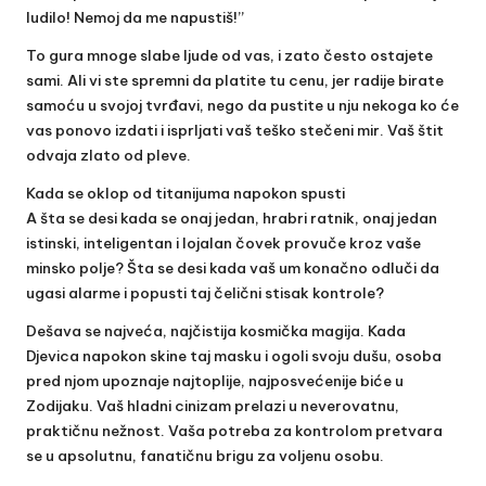
ludilo! Nemoj da me napustiš!”
To gura mnoge slabe ljude od vas, i zato često ostajete
sami. Ali vi ste spremni da platite tu cenu, jer radije birate
samoću u svojoj tvrđavi, nego da pustite u nju nekoga ko će
vas ponovo izdati i isprljati vaš teško stečeni mir. Vaš štit
odvaja zlato od pleve.
Kada se oklop od titanijuma napokon spusti
A šta se desi kada se onaj jedan, hrabri ratnik, onaj jedan
istinski, inteligentan i lojalan čovek provuče kroz vaše
minsko polje? Šta se desi kada vaš um konačno odluči da
ugasi alarme i popusti taj čelični stisak kontrole?
Dešava se najveća, najčistija kosmička magija. Kada
Djevica napokon skine taj masku i ogoli svoju dušu, osoba
pred njom upoznaje najtoplije, najposvećenije biće u
Zodijaku. Vaš hladni cinizam prelazi u neverovatnu,
praktičnu nežnost. Vaša potreba za kontrolom pretvara
se u apsolutnu, fanatičnu brigu za voljenu osobu.