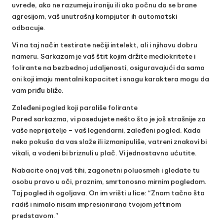
uvrede, ako ne razumeju ironiju ili ako počnu da se brane
agresijom, vaš unutrašnji kompjuter ih automatski
odbacuje.
Vi na taj način testirate nečiji intelekt, ali i njihovu dobru
nameru. Sarkazam je vaš štit kojim držite mediokritete i
folirante na bezbednoj udaljenosti, osiguravajući da samo
oni koji imaju mentalni kapacitet i snagu karaktera mogu da
vam priđu bliže.
Zaleđeni pogled koji parališe folirante
Pored sarkazma, vi posedujete nešto što je još strašnije za
vaše neprijatelje – vaš legendarni, zaleđeni pogled. Kada
neko pokuša da vas slaže ili izmanipuliše, vatreni znakovi bi
vikali, a vodeni bi briznuli u plač. Vi jednostavno ućutite.
Nabacite onaj vaš tihi, zagonetni poluosmeh i gledate tu
osobu pravo u oči, praznim, smrtonosno mirnim pogledom.
Taj pogled ih ogoljava. On im vrišti u lice: “Znam tačno šta
radiš i nimalo nisam impresionirana tvojom jeftinom
predstavom.”