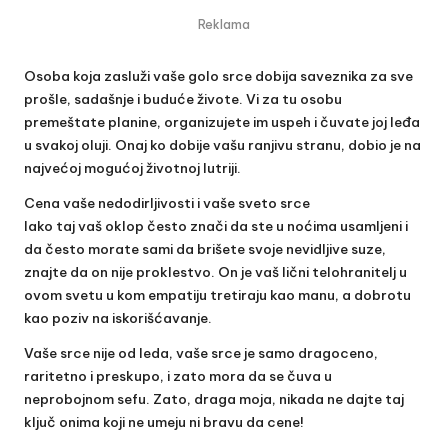
Reklama
Osoba koja zasluži vaše golo srce dobija saveznika za sve
prošle, sadašnje i buduće živote. Vi za tu osobu
premeštate planine, organizujete im uspeh i čuvate joj leđa
u svakoj oluji. Onaj ko dobije vašu ranjivu stranu, dobio je na
najvećoj mogućoj životnoj lutriji.
Cena vaše nedodirljivosti i vaše sveto srce
Iako taj vaš oklop često znači da ste u noćima usamljeni i
da često morate sami da brišete svoje nevidljive suze,
znajte da on nije proklestvo. On je vaš lični telohranitelj u
ovom svetu u kom empatiju tretiraju kao manu, a dobrotu
kao poziv na iskorišćavanje.
Vaše srce nije od leda, vaše srce je samo dragoceno,
raritetno i preskupo, i zato mora da se čuva u
neprobojnom sefu. Zato, draga moja, nikada ne dajte taj
ključ onima koji ne umeju ni bravu da cene!