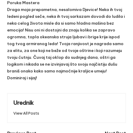
Poruka Mastera
Draga moja prepametna, nesalomiva Djevice! Neka ih tvoj
ledeni pogled seče, neka ih tvoj sarkazam dovodi do ludila i
neka celog života misle da si samo hladna mašina bez
emocija! Nisu oni ni dostojni da znaju kolika se zapravo
ogromna, topla okeanska struja ljubavi i brige krije ispod
tog tvog armiranog leda! Tvoja ranjivost je nagrada samo
za elitu, za one koji ne beže od tvoje oštrine i koji razumeju
tvoju ćutnju. Čuvaj taj oklop do sudnjeg dana, oštri ga
logikom i nikada se ne izvinjavaj što svoju najčistiju dušu
braniš onako kako samo najmoćnije kraljice umeju!
Dominiraj i sijaj!
Urednik
View All Posts