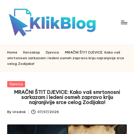
Skip
to
content
k
klikblog
li
k
Home
Horoskop
Djevica
MRAČNI ŠTIT DJEVICE: Kako vaš
b
smrtonosni sarkazam i ledeni osmeh zapravo kriju najranjivije srce
l
celog Zodijaka!
o
g
Posted
Djevica
in
MRAČNI ŠTIT DJEVICE: Kako vaš smrtonosni
sarkazam i ledeni osmeh zapravo kriju
najranjivije srce celog Zodijaka!
By
Urednik
07/07/2026
Posted
by