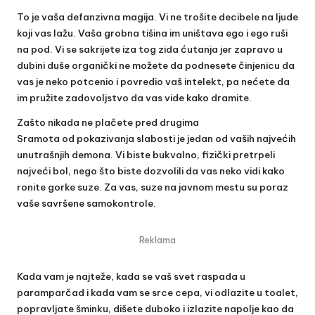
To je vaša defanzivna magija. Vi ne trošite decibele na ljude
koji vas lažu. Vaša grobna tišina im uništava ego i ego ruši
na pod. Vi se sakrijete iza tog zida ćutanja jer zapravo u
dubini duše organički ne možete da podnesete činjenicu da
vas je neko potcenio i povredio vaš intelekt, pa nećete da
im pružite zadovoljstvo da vas vide kako dramite.
Zašto nikada ne plačete pred drugima
Sramota od pokazivanja slabosti je jedan od vaših najvećih
unutrašnjih demona. Vi biste bukvalno, fizički pretrpeli
najveći bol, nego što biste dozvolili da vas neko vidi kako
ronite gorke suze. Za vas, suze na javnom mestu su poraz
vaše savršene samokontrole.
Reklama
Kada vam je najteže, kada se vaš svet raspada u
paramparčad i kada vam se srce cepa, vi odlazite u toalet,
popravljate šminku, dišete duboko i izlazite napolje kao da