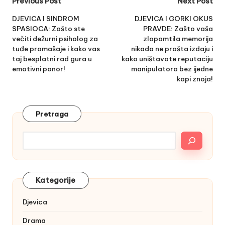
Post
Previous Post
Next Post
navigation
DJEVICA I SINDROM
DJEVICA I GORKI OKUS
SPASIOCA: Zašto ste
PRAVDE: Zašto vaša
večiti dežurni psiholog za
zlopamtila memorija
tuđe promašaje i kako vas
nikada ne prašta izdaju i
taj besplatni rad gura u
kako uništavate reputaciju
emotivni ponor!
manipulatora bez ijedne
kapi znoja!
Pretraga
Kategorije
Djevica
Drama