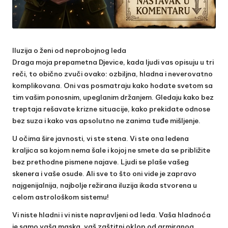
Iluzija o ženi od neprobojnog leda
Draga moja prepametna Djevice, kada ljudi vas opisuju u tri
reči, to obično zvuči ovako: ozbiljna, hladna i neverovatno
komplikovana. Oni vas posmatraju kako hodate svetom sa
tim vašim ponosnim, upeglanim držanjem. Gledaju kako bez
treptaja rešavate krizne situacije, kako prekidate odnose
bez suza i kako vas apsolutno ne zanima tuđe mišljenje.
U očima šire javnosti, vi ste stena. Vi ste ona ledena
kraljica sa kojom nema šale i kojoj ne smete da se približite
bez prethodne pismene najave. Ljudi se plaše vašeg
skenera i vaše osude. Ali sve to što oni vide je zapravo
najgenijalnija, najbolje režirana iluzija ikada stvorena u
celom astrološkom sistemu!
Vi niste hladni i vi niste napravljeni od leda. Vaša hladnoća
je samo vaša maska, vaš zaštitni oklop od armiranog