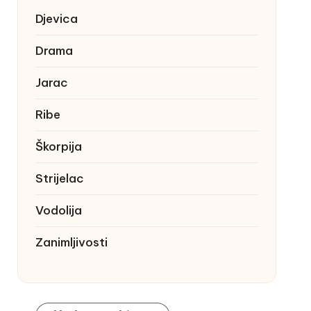
Djevica
Drama
Jarac
Ribe
Škorpija
Strijelac
Vodolija
Zanimljivosti