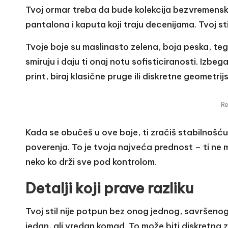
Tvoj ormar treba da bude kolekcija bezvremenskih
pantalona i kaputa koji traju decenijama. Tvoj sti
Tvoje boje su maslinasto zelena, boja peska, tege
smiruju i daju ti onaj notu sofisticiranosti. Izbeg
print, biraj klasične pruge ili diskretne geometrijs
R
Kada se obučeš u ove boje, ti zračiš stabilnošću
poverenja. To je tvoja najveća prednost – ti ne m
neko ko drži sve pod kontrolom.
Detalji koji prave razliku
Tvoj stil nije potpun bez onog jednog, savršenog 
jedan, ali vredan komad. To može biti diskretna z