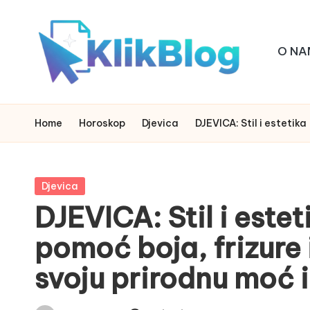
Skip
O NA
to
content
k
klikblog
li
Home
Horoskop
Djevica
DJEVICA: Stil i estetika
k
b
Posted
Djevica
in
DJEVICA: Stil i este
l
pomoć boja, frizure 
o
svoju prirodnu moć i
g