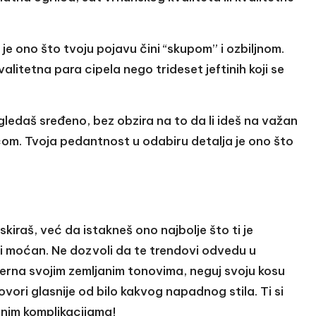
 je ono što tvoju pojavu čini “skupom” i ozbiljnom.
 kvalitetna para cipela nego trideset jeftinih koji se
gledaš sređeno, bez obzira na to da li ideš na važan
jicom. Tvoja pedantnost u odabiru detalja je ono što
kiraš, već da istakneš ono najbolje što ti je
an i moćan. Ne dozvoli da te trendovi odvedu u
erna svojim zemljanim tonovima, neguj svoju kosu
ovori glasnije od bilo kakvog napadnog stila. Ti si
bnim komplikacijama!