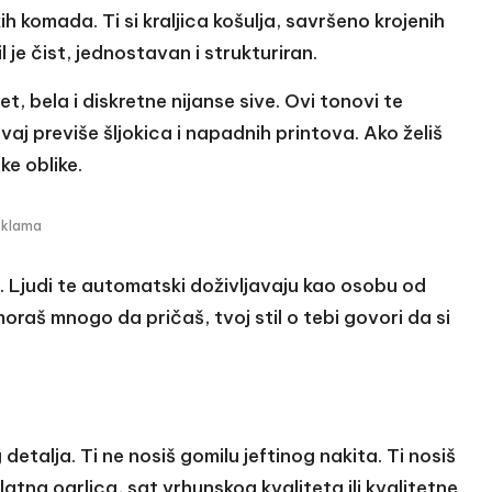
 komada. Ti si kraljica košulja, savršeno krojenih
l je čist, jednostavan i strukturiran.
t, bela i diskretne nijanse sive. Ovi tonovi te
avaj previše šljokica i napadnih printova. Ako želiš
ke oblike.
eklama
. Ljudi te automatski doživljavaju kao osobu od
oraš mnogo da pričaš, tvoj stil o tebi govori da si
detalja. Ti ne nosiš gomilu jeftinog nakita. Ti nosiš
latna ogrlica, sat vrhunskog kvaliteta ili kvalitetne