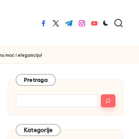
facebook.com
twitter.com
t.me
instagram.com
youtube.com
nu moć i eleganciju!
Pretraga
Kategorije