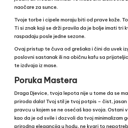
naočare za sunce.
Tvoje torbe i cipele moraju biti od prave kože. To
Ti si znak koji se drži pravila da je bolje imati tri
raspadaju posle jedne sezone.
Ovaj pristup te čuva od grešaka i čini da uvek iz
poslovni sastanak ili na običnu kafu sa prijatel
te izdvaja iz mase.
Poruka Mastera
Draga Djevice, tvoja lepota nije u tome da se mas
priroda dala! Tvoj stil je tvoj potpis – čist, jas
pravcu u kojem se ne osećaš kao svoja. Ostani v
kao da je od svile i dozvoli da tvoj minimalizam g
prirodna elegancija u hodu, ne kvari to nepotre