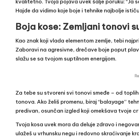
kvalitetno. Tvoja pojava uvek šalje poruku: “Ja 
Hajde da vidimo koje boje i tehnike najbolje istič
Boja kose: Zemljani tonovi s
Kao znak koji vlada elementom zemlje, tebi najpr
Zaboravi na agresivne, drečave boje poput plave, 
slažu se sa tvojom suptilnom energijom.
R
Za tebe su stvoreni svi tonovi smeđe – od toplih
tonova. Ako želiš promenu, biraj “balayage” tehni
predivan, osunčan izgled koji omekšava tvoje crte
Tvoja kosa uvek mora da deluje zdravo i negovano
ulažeš u vrhunsku negu i redovno skraćivanje kra