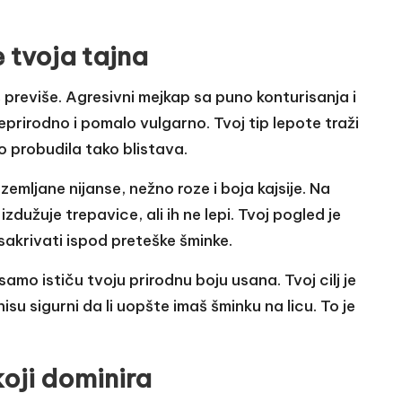
 tvoja tajna
 previše. Agresivni mejkap sa puno konturisanja i
prirodno i pomalo vulgarno. Tvoj tip lepote traži
o probudila tako blistava.
emljane nijanse, nežno roze i boja kajsije. Na
dužuje trepavice, ali ih ne lepi. Tvoj pogled je
sakrivati ispod preteške šminke.
 samo ističu tvoju prirodnu boju usana. Tvoj cilj je
nisu sigurni da li uopšte imaš šminku na licu. To je
koji dominira