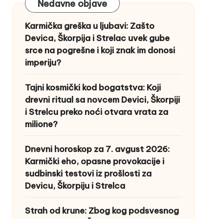
Nedavne objave
Karmička greška u ljubavi: Zašto
Devica, Škorpija i Strelac uvek gube
srce na pogrešne i koji znak im donosi
imperiju?
Tajni kosmički kod bogatstva: Koji
drevni ritual sa novcem Devici, Škorpiji
i Strelcu preko noći otvara vrata za
milione?
Dnevni horoskop za 7. avgust 2026:
Karmički eho, opasne provokacije i
sudbinski testovi iz prošlosti za
Devicu, Škorpiju i Strelca
Strah od krune: Zbog kog podsvesnog