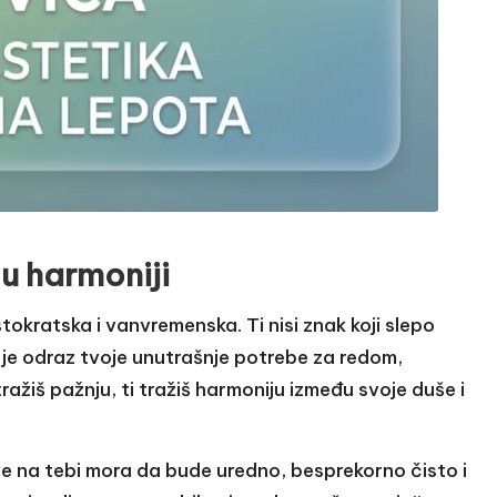
 u harmoniji
stokratska i vanvremenska. Ti nisi znak koji slepo
a je odraz tvoje unutrašnje potrebe za redom,
tražiš pažnju, ti tražiš harmoniju između svoje duše i
 Sve na tebi mora da bude uredno, besprekorno čisto i