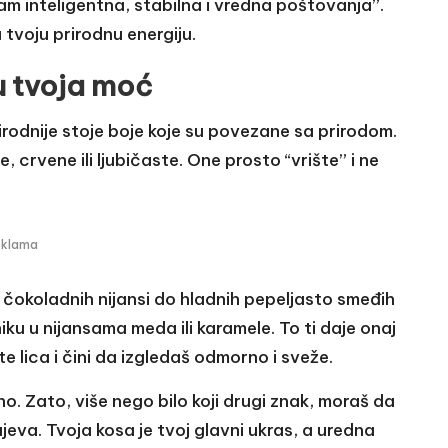
sam inteligentna, stabilna i vredna poštovanja”.
u tvoju prirodnu energiju.
u tvoja moć
irodnije stoje boje koje su povezane sa prirodom.
crvene ili ljubičaste. One prosto “vrište” i ne
eklama
 čokoladnih nijansi do hladnih pepeljasto smeđih
ku u nijansama meda ili karamele. To ti daje onaj
 lica i čini da izgledaš odmorno i sveže.
. Zato, više nego bilo koji drugi znak, moraš da
jeva. Tvoja kosa je tvoj glavni ukras, a uredna