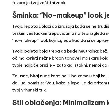
frizura je tvoj zaštitni znak.
Šminka: “No-makeup” look je
Tvoja lepota dolazi do izražaja kada se ne trudiš
teškim veštačkim trepavicama na tebi izgleda ne
“no-makeup” look koji izgleda kao da si se uprav
Tvoja paleta boja treba da bude neutralna: bež, z
očima koristi nežne braon tonove i maskaru koja iz
tvoje najjače oružje – zato ga istakni, nemoj ga 
Za usne, biraj nude karmine ili balzame u boji koji
da ljudi pomisle: “Vau, kako je lepa”, a da pritom 
tvoj vrhunski trik.
Stil oblačenja: Minimalizam 