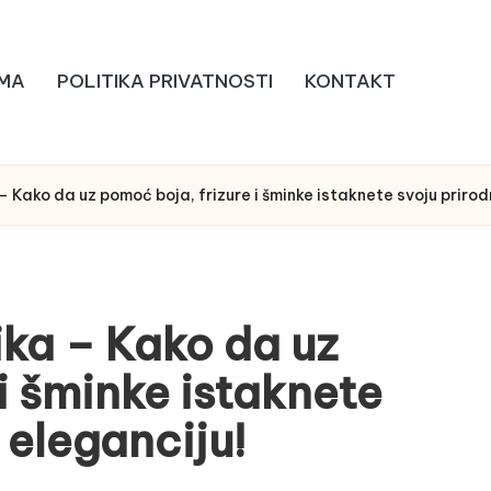
MA
POLITIKA PRIVATNOSTI
KONTAKT
 – Kako da uz pomoć boja, frizure i šminke istaknete svoju prirod
tika – Kako da uz
i šminke istaknete
 eleganciju!