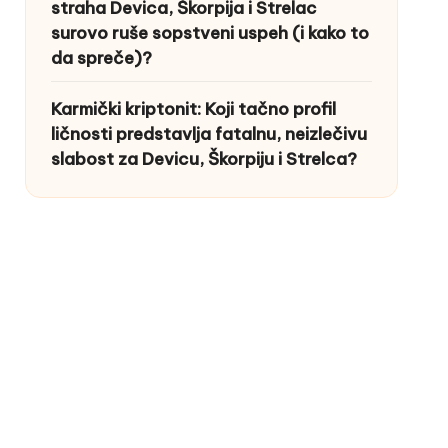
straha Devica, Škorpija i Strelac
surovo ruše sopstveni uspeh (i kako to
da spreče)?
Karmički kriptonit: Koji tačno profil
ličnosti predstavlja fatalnu, neizlečivu
slabost za Devicu, Škorpiju i Strelca?