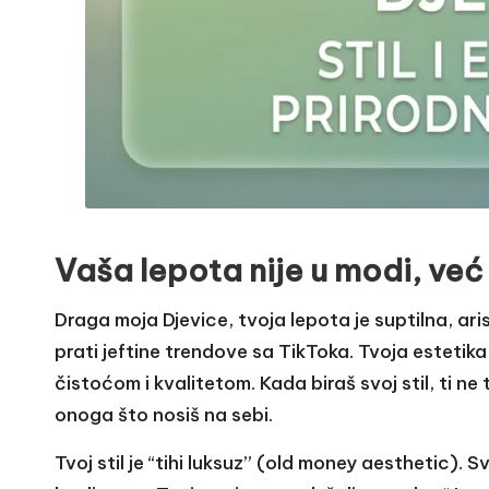
Vaša lepota nije u modi, već
Draga moja Djevice, tvoja lepota je suptilna, ari
prati jeftine trendove sa TikToka. Tvoja estetik
čistoćom i kvalitetom. Kada biraš svoj stil, ti ne 
onoga što nosiš na sebi.
Tvoj stil je “tihi luksuz” (old money aesthetic).