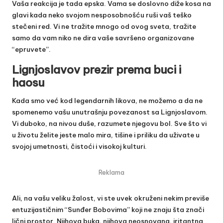
Vaša reakcija je tada epska. Vama se doslovno diže kosa na
glavi kada neko svojom nesposobnošću ruši vaš teško
stečeni red. Vi ne tražite mnogo od ovog sveta, tražite
samo da vam niko ne dira vaše savršeno organizovane
“epruvete”.
Lignjoslavov prezir prema buci i
haosu
Kada smo već kod legendarnih likova, ne možemo a da ne
spomenemo vašu unutrašnju povezanost sa Lignjoslavom.
Vi duboko, na nivou duše, razumete njegovu bol. Sve što vi
u životu želite jeste malo mira, tišine i priliku da uživate u
svojoj umetnosti, čistoći i visokoj kulturi.
Reklama
Ali, na vašu veliku žalost, vi ste uvek okruženi nekim previše
entuzijastičnim “Sunđer Bobovima” koji ne znaju šta znači
lični prostor. Njihova buka, njihova neosnovana, iritantna