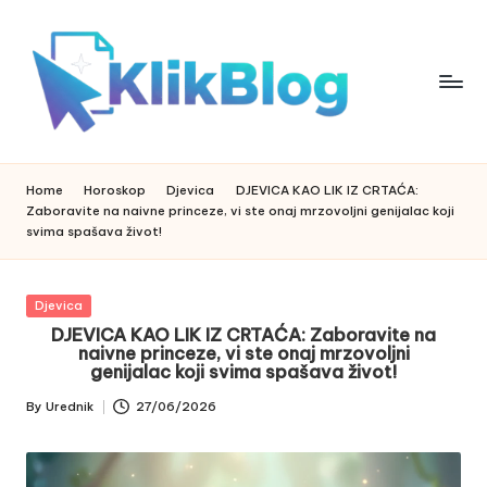
Skip
to
content
k
klikblog
li
k
Home
Horoskop
Djevica
DJEVICA KAO LIK IZ CRTAĆA:
b
Zaboravite na naivne princeze, vi ste onaj mrzovoljni genijalac koji
l
svima spašava život!
o
g
Posted
Djevica
in
DJEVICA KAO LIK IZ CRTAĆA: Zaboravite na
naivne princeze, vi ste onaj mrzovoljni
genijalac koji svima spašava život!
By
Urednik
27/06/2026
Posted
by