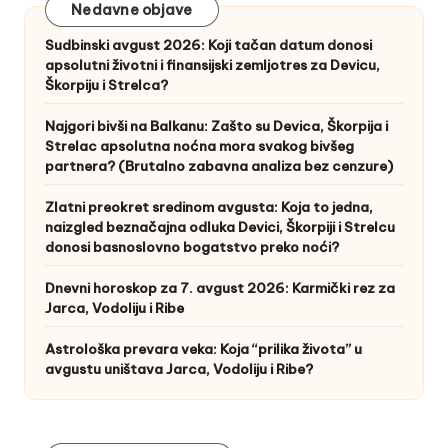
Nedavne objave
Sudbinski avgust 2026: Koji tačan datum donosi
apsolutni životni i finansijski zemljotres za Devicu,
Škorpiju i Strelca?
Najgori bivši na Balkanu: Zašto su Devica, Škorpija i
Strelac apsolutna noćna mora svakog bivšeg
partnera? (Brutalno zabavna analiza bez cenzure)
Zlatni preokret sredinom avgusta: Koja to jedna,
naizgled beznačajna odluka Devici, Škorpiji i Strelcu
donosi basnoslovno bogatstvo preko noći?
Dnevni horoskop za 7. avgust 2026: Karmički rez za
Jarca, Vodoliju i Ribe
Astrološka prevara veka: Koja “prilika života” u
avgustu uništava Jarca, Vodoliju i Ribe?