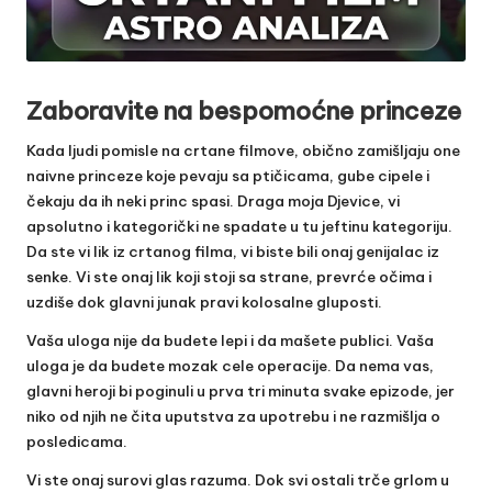
Zaboravite na bespomoćne princeze
Kada ljudi pomisle na crtane filmove, obično zamišljaju one
naivne princeze koje pevaju sa ptičicama, gube cipele i
čekaju da ih neki princ spasi. Draga moja Djevice, vi
apsolutno i kategorički ne spadate u tu jeftinu kategoriju.
Da ste vi lik iz crtanog filma, vi biste bili onaj genijalac iz
senke. Vi ste onaj lik koji stoji sa strane, prevrće očima i
uzdiše dok glavni junak pravi kolosalne gluposti.
Vaša uloga nije da budete lepi i da mašete publici. Vaša
uloga je da budete mozak cele operacije. Da nema vas,
glavni heroji bi poginuli u prva tri minuta svake epizode, jer
niko od njih ne čita uputstva za upotrebu i ne razmišlja o
posledicama.
Vi ste onaj surovi glas razuma. Dok svi ostali trče grlom u