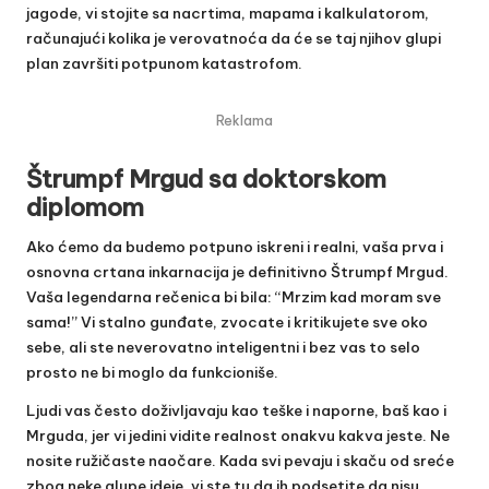
jagode, vi stojite sa nacrtima, mapama i kalkulatorom,
računajući kolika je verovatnoća da će se taj njihov glupi
plan završiti potpunom katastrofom.
Reklama
Štrumpf Mrgud sa doktorskom
diplomom
Ako ćemo da budemo potpuno iskreni i realni, vaša prva i
osnovna crtana inkarnacija je definitivno Štrumpf Mrgud.
Vaša legendarna rečenica bi bila: “Mrzim kad moram sve
sama!” Vi stalno gunđate, zvocate i kritikujete sve oko
sebe, ali ste neverovatno inteligentni i bez vas to selo
prosto ne bi moglo da funkcioniše.
Ljudi vas često doživljavaju kao teške i naporne, baš kao i
Mrguda, jer vi jedini vidite realnost onakvu kakva jeste. Ne
nosite ružičaste naočare. Kada svi pevaju i skaču od sreće
zbog neke glupe ideje, vi ste tu da ih podsetite da nisu