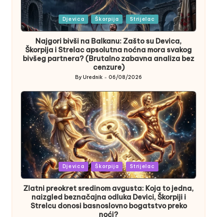
Posted
Djevica
Škorpija
Strijelac
in
Najgori bivši na Balkanu: Zašto su Devica,
Škorpija i Strelac apsolutna noćna mora svakog
bivšeg partnera? (Brutalno zabavna analiza bez
cenzure)
By
Urednik
06/08/2026
Posted
by
Posted
Djevica
Škorpija
Strijelac
in
Zlatni preokret sredinom avgusta: Koja to jedna,
naizgled beznačajna odluka Devici, Škorpiji i
Strelcu donosi basnoslovno bogatstvo preko
noći?