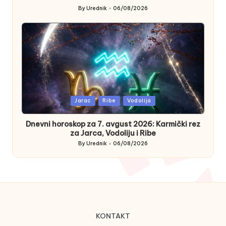
By
Urednik
06/08/2026
Posted
by
Posted
Jarac
Ribe
Vodolija
in
Dnevni horoskop za 7. avgust 2026: Karmički rez
za Jarca, Vodoliju i Ribe
By
Urednik
06/08/2026
Posted
by
KONTAKT