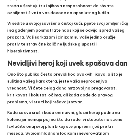
sreća u šest ujutru i njihova nesposobnost da shvate
ozbiljnost života vas dovode do apsolutnog ludila.
Vi sedite u svojoj savršeno čistoj kući, pijete svoj omiljeni čaj
i sa gađenjem posmatrate haos koji se odvija ispred vašeg
prozora. Vaš sarkazam i cinizam su vaše jedino oružje
protiv te stravične količine ljudske gluposti i
hiperaktivnosti.
Nevidljivi heroj koji uvek spašava dan
Ono što publika često previdi kod ovakvih likova, a što je
suština vašeg karaktera, jeste vaša neprocenjiva
vrednost. Vi ćete celog dana mrzovoljno pregovarati,
kritikovati i kolutati očima, ali kada dođe do pravog
problema, vi ste ti koji rešavaju stvar.
Kada se sve sruši i kada oni naivni, glasni heroji padnu na
kolena jer nemaju pojma šta da rade, vi stupate na scenu.
Izvlačite onaj svoj plan B koji ste pripremili još pre tri
meseca. Svojom hladnom logikom i neverovatnom