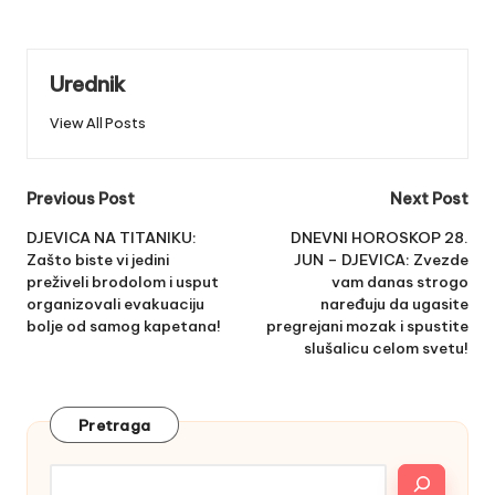
Urednik
View All Posts
Post
Previous Post
Next Post
navigation
DJEVICA NA TITANIKU:
DNEVNI HOROSKOP 28.
Zašto biste vi jedini
JUN – DJEVICA: Zvezde
preživeli brodolom i usput
vam danas strogo
organizovali evakuaciju
naređuju da ugasite
bolje od samog kapetana!
pregrejani mozak i spustite
slušalicu celom svetu!
Pretraga