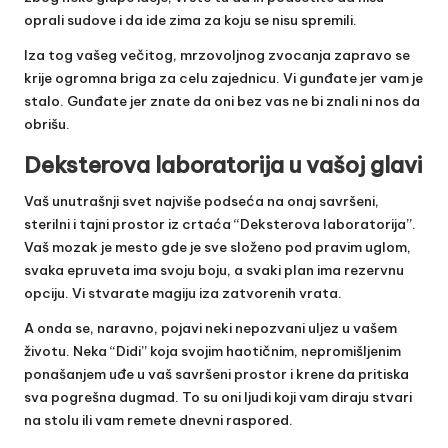
oprali sudove i da ide zima za koju se nisu spremili.
Iza tog vašeg večitog, mrzovoljnog zvocanja zapravo se
krije ogromna briga za celu zajednicu. Vi gunđate jer vam je
stalo. Gunđate jer znate da oni bez vas ne bi znali ni nos da
obrišu.
Deksterova laboratorija u vašoj glavi
Vaš unutrašnji svet najviše podseća na onaj savršeni,
sterilni i tajni prostor iz crtaća “Deksterova laboratorija”.
Vaš mozak je mesto gde je sve složeno pod pravim uglom,
svaka epruveta ima svoju boju, a svaki plan ima rezervnu
opciju. Vi stvarate magiju iza zatvorenih vrata.
A onda se, naravno, pojavi neki nepozvani uljez u vašem
životu. Neka “Didi” koja svojim haotičnim, nepromišljenim
ponašanjem uđe u vaš savršeni prostor i krene da pritiska
sva pogrešna dugmad. To su oni ljudi koji vam diraju stvari
na stolu ili vam remete dnevni raspored.