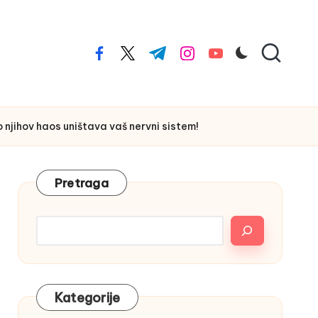
facebook.com
twitter.com
t.me
instagram.com
youtube.com
njihov haos uništava vaš nervni sistem!
Pretraga
Kategorije