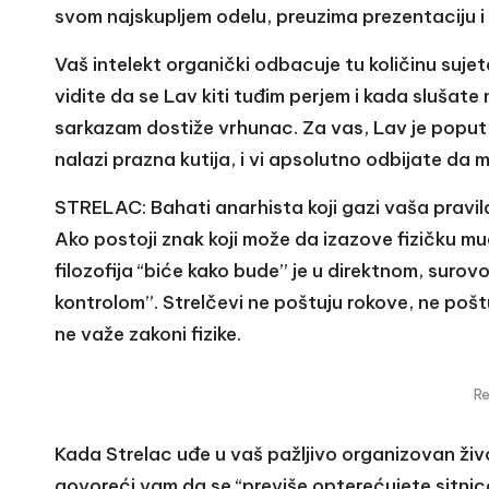
svom najskupljem odelu, preuzima prezentaciju i 
Vaš intelekt organički odbacuje tu količinu sujet
vidite da se Lav kiti tuđim perjem i kada slušat
sarkazam dostiže vrhunac. Za vas, Lav je poput
nalazi prazna kutija, i vi apsolutno odbijate da 
STRELAC: Bahati anarhista koji gazi vaša pravil
Ako postoji znak koji može da izazove fizičku mu
filozofija “biće kako bude” je u direktnom, suro
kontrolom”. Strelčevi ne poštuju rokove, ne pošt
ne važe zakoni fizike.
R
Kada Strelac uđe u vaš pažljivo organizovan živ
govoreći vam da se “previše opterećujete sitnic