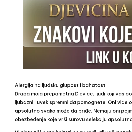
Alergija na ljudsku glupost i bahatost
Draga moja prepametna Djevice, ljudi koji vas po
ljubazni i uvek spremni da pomognete. Oni vide 
apsolutno svako može da priđe. Nemaju oni pojma
obezbeđenje koje vrši surovu selekciju apsolutn