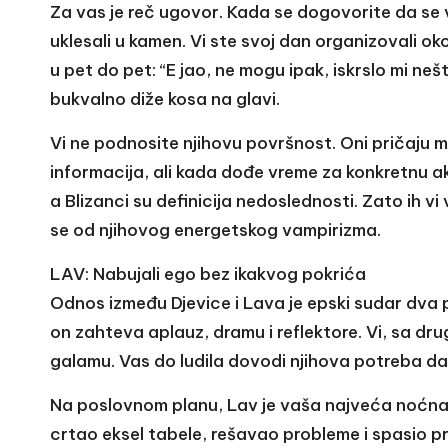
Za vas je reč ugovor. Kada se dogovorite da se v
uklesali u kamen. Vi ste svoj dan organizovali o
u pet do pet: “E jao, ne mogu ipak, iskrslo mi n
bukvalno diže kosa na glavi.
Vi ne podnosite njihovu površnost. Oni pričaju 
informacija, ali kada dođe vreme za konkretnu a
a Blizanci su definicija nedoslednosti. Zato ih vi
se od njihovog energetskog vampirizma.
LAV: Nabujali ego bez ikakvog pokrića
Odnos između Djevice i Lava je epski sudar dva p
on zahteva aplauz, dramu i reflektore. Vi, sa drug
galamu. Vas do ludila dovodi njihova potreba da
Na poslovnom planu, Lav je vaša najveća noćna mo
crtao eksel tabele, rešavao probleme i spasio pr