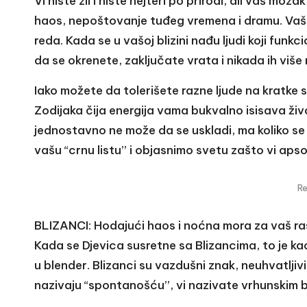
Vi niste zli i niste hejteri po prirodi, ali vaš mo
haos, nepoštovanje tuđeg vremena i dramu. Vaš n
reda. Kada se u vašoj blizini nađu ljudi koji funkc
da se okrenete, zaključate vrata i nikada ih više
Iako možete da tolerišete razne ljude na kratke
Zodijaka čija energija vama bukvalno isisava živo
jednostavno ne može da se uskladi, ma koliko se v
vašu “crnu listu” i objasnimo svetu zašto vi apso
R
BLIZANCI: Hodajući haos i noćna mora za vaš r
Kada se Djevica susretne sa Blizancima, to je k
u blender. Blizanci su vazdušni znak, neuhvatljivi
nazivaju “spontanošću”, vi nazivate vrhunskim