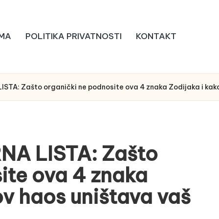
MA
POLITIKA PRIVATNOSTI
KONTAKT
STA: Zašto organički ne podnosite ova 4 znaka Zodijaka i kako 
NA LISTA: Zašto
ite ova 4 znaka
ov haos uništava vaš