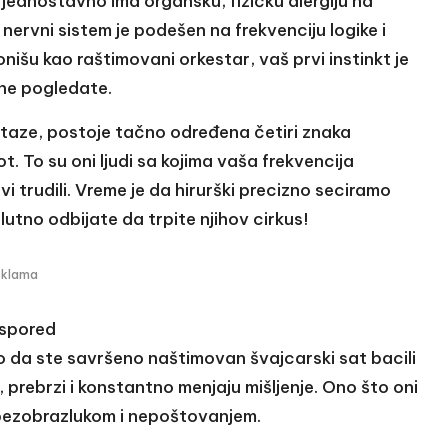
zak jednostavno ima organsku, fizičku alergiju na
ervni sistem je podešen na frekvenciju logike i
ionišu kao raštimovani orkestar, vaš prvi instinkt je
 ne pogledate.
 staze, postoje tačno određena četiri znaka
t. To su oni ljudi sa kojima vaša frekvencija
i trudili. Vreme je da hirurški precizno seciramo
lutno odbijate da trpite njihov cirkus!
eklama
aspored
ao da ste savršeno naštimovan švajcarski sat bacili
, prebrzi i konstantno menjaju mišljenje. Ono što oni
 bezobrazlukom i nepoštovanjem.