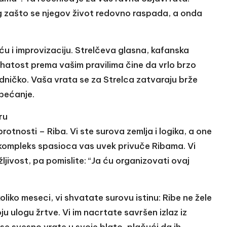
og zašto se njegov život redovno raspada, a onda
eću i improvizaciju. Strelčeva glasna, kafanska
ahatost prema vašim pravilima čine da vrlo brzo
dničko. Vaša vrata se za Strelca zatvaraju brže
obećanje.
ru
otnosti – Riba. Vi ste surova zemlja i logika, a one
 kompleks spasioca vas uvek privuče Ribama. Vi
žljivost, pa pomislite: “Ja ću organizovati ovaj
liko meseci, vi shvatate surovu istinu: Ribe ne žele
 ulogu žrtve. Vi im nacrtate savršen izlaz iz
 se svesno vrate u svoje blato, plačući da ih