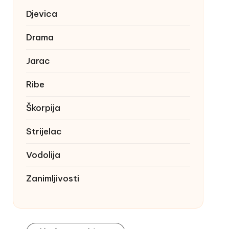
Djevica
Drama
Jarac
Ribe
Škorpija
Strijelac
Vodolija
Zanimljivosti