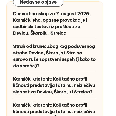
Nedavne objave
Dnevni horoskop za 7. avgust 2026:
Karmički eho, opasne provokacije i
sudbinski testovi iz prošlosti za
Devicu, Škorpiju i Strelca
Strah od krune: Zbog kog podsvesnog
straha Devica, Škorpija i Strelac
surovo ruše sopstveni uspeh (i kako to
da spreče)?
Karmički kriptonit: Koji tačno profil
ličnosti predstavlja fatalnu, neizlečivu
slabost za Devicu, Škorpiju i Strelca?
Karmički kriptonit: Koji tačno profil
ličnosti predstavlja fatalnu, neizlečivu