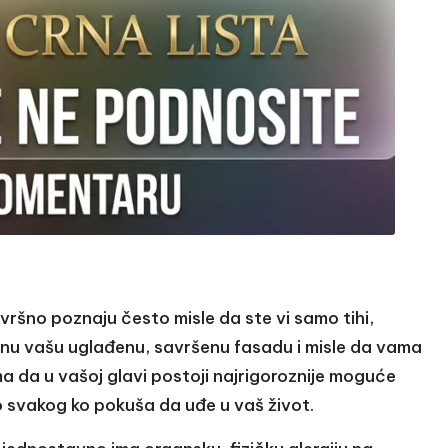
vršno poznaju često misle da ste vi samo tihi,
onu vašu uglađenu, savršenu fasadu i misle da vama
 da u vašoj glavi postoji najrigoroznije moguće
o svakog ko pokuša da uđe u vaš život.