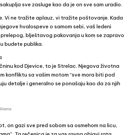
sakuplja sve zasluge kao da je on sve sam uradio.
e. Vi ne tražite aplauz, vi tražite poštovanje. Kada
e njegove hvalospeve o samom sebi, vaš ledeni
 prelepog, blještavog pakovanja u kom se zapravo
mu budete publika.
a
čninu kod Djevice, to je Strelac. Njegova životna
vom konfliktu sa vašim motom “sve mora biti pod
uju detalje i generalno se ponašaju kao da za njih
eklama
ot, on gazi sve pred sobom sa osmehom na licu,
ama”. Ta rečenica je za vas ravna objavi rata.