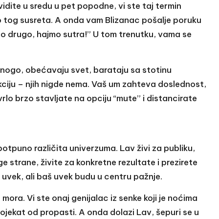
idite u sredu u pet popodne, vi ste taj termin
ko tog susreta. A onda vam Blizanac pošalje poruku
ešto drugo, hajmo sutra!” U tom trenutku, vama se
mnogo, obećavaju svet, barataju sa stotinu
kciju – njih nigde nema. Vaš um zahteva doslednost,
 vrlo brzo stavljate na opciju “mute” i distancirate
otpuno različita univerzuma. Lav živi za publiku,
e strane, živite za konkretne rezultate i prezirete
 uvek, ali baš uvek budu u centru pažnje.
ra. Vi ste onaj genijalac iz senke koji je noćima
ojekat od propasti. A onda dolazi Lav, šepuri se u