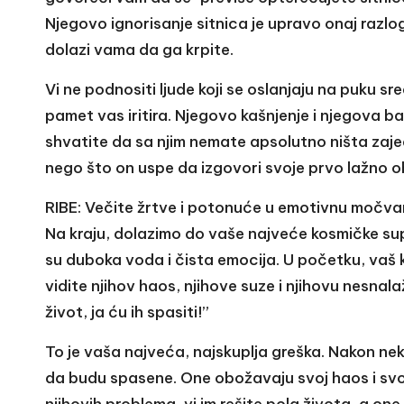
Njegovo ignorisanje sitnica je upravo onaj razl
dolazi vama da ga krpite.
Vi ne podnositi ljude koji se oslanjaju na puku sr
pamet vas iritira. Njegovo kašnjenje i njegova b
shvatite da sa njim nemate apsolutno ništa zaje
nego što on uspe da izgovori svoje prvo lažno 
RIBE: Večite žrtve i potonuće u emotivnu močva
Na kraju, dolazimo do vaše najveće kosmičke supr
su duboka voda i čista emocija. U početku, vaš
vidite njihov haos, njihove suze i njihovu nesnala
život, ja ću ih spasiti!”
To je vaša najveća, najskuplja greška. Nakon neko
da budu spasene. One obožavaju svoj haos i svoju
njihovih problema, vi im rešite pola života, a one