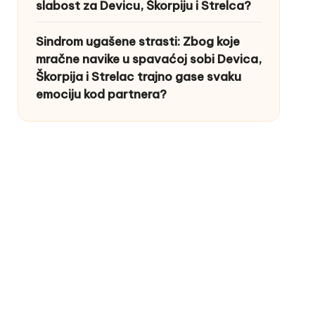
slabost za Devicu, Škorpiju i Strelca?
Sindrom ugašene strasti: Zbog koje
mračne navike u spavaćoj sobi Devica,
Škorpija i Strelac trajno gase svaku
emociju kod partnera?