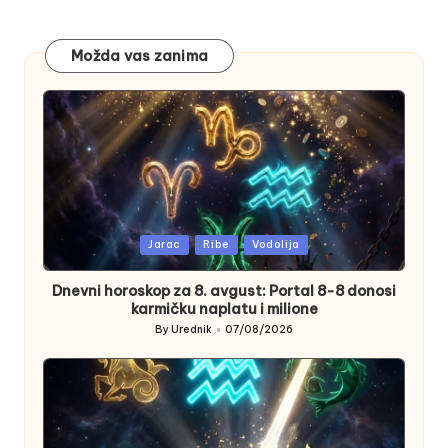
Možda vas zanima
Posted
Jarac
Ribe
Vodolija
in
Dnevni horoskop za 8. avgust: Portal 8-8 donosi
karmičku naplatu i milione
By
Urednik
07/08/2026
Posted
by