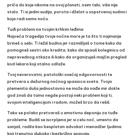
priča do koje nikome na ovoj planeti, osim tebi, više nije
stalo. Ti si jedini sudija, porota i dželat u sopstvenoj sudnici
koja radi samo noću.
Tuđi problemi na tvojim krhkim leđima
Najveća tragedija tvoje noćne more je ta što ti najmanje
brineš o sebi. Ti ležiš budna jer razmišljaš o tome kako da
pomogneš sestri oko kredita, kako da spasiš koleginicu od
nepravednog otkaza ili kako da organizuješ majčin pregled
kod lekara koji stalno odlaže.
Tvoj neverovatni, patološki osećaj odgovornosti te
pretvara u dežurnog noćnog spasioca sveta. Tvoja
plemenita duša jednostavno ne može da nađe mir dokle
god znaš da tamo negde postoji neki problem koji ti,
svojom inteligencijom i radom, možeš brzo da rešiš.
Tako se polako pretvaraš u emotivnu deponiju za tuđe
probleme. Budiš se iscrpljena jer si celu noć, umesto da
sanjaš, radila kao besplatan advokat i menadžer ljudima
koji trenutno duboko i bezbrižno spavaju.