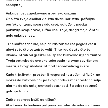
neprijatelj.
Anksioznost zapakovana u perfekcionizam
Ono što tvoja okolina vidi kao divan, koristan i poželjan
perfekcionizam, noću skida svoju uglađenu masku i
pokazuje svoje pravo, ružno lice. To je, draga moja, čista i
gola anksioznost.
Ti ne slažeš fascikle, ne planiraš tabele i ne peglaš veš u
glavi zato što to zaista voliš. Ti to radiš zato što te
iskonski strah od greške i neuspeha bukvalno izjeda iznutra.
Tvoja potreba da sve oko tebe bude na svom savršenom
mestu je tvoj psihološki štit od nepredvidivog sveta.
Kada ti je životni prostor ili raspored nesređen, ti fizički ne
možeš da zatvoriš oči, jer tvoja podsvest neprestano šalje
alarme da si u nekoj smrtnoj opasnosti. Za tebe red znači
goli opstanak.
Zašto zapravo bežiš od tišine?
Ako ćemo da budemo potpuno brutalni i da udarimo tamo