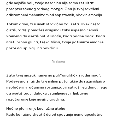
gde najviše boli, tvoja nesanica nije samo rezultat
preopterećenog radnog mozga. Ona je tvoj savršeni
odbrambeni mehanizam od sopstvenih, sirovih emocija.
Tokom dana, ti si uvek stravično zauzeta. Uvek nešto
čistiš, radiš, pomažeš drugima i tako uspešno nemaš
vremena da osetiš bol. Ali noću, kada padne mrak i kada
nastupi ona gluha, teška tišina, tvoje potisnute emocije
prete da isplivaju na površinu.
Reklama
Zato tvoj mozak namerno pali “analitički i radni mod”.
Podsvesno znaš da ti je milion puta lakše da razmišljaš o
neplaćenim računima i organizaciji sutrašnjeg dana, nego
da osetiš tugu, duboku usamljenost ili ljubavno
razočaranje koje nosiš u grudima.
Noćno planiranje kao lažna uteha
Kada konačno shvatiš da od spavanja nema apsolutno