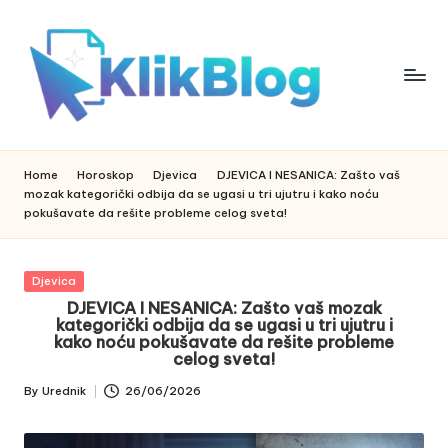
Skip
to
content
k
klikblog
li
k
Home
Horoskop
Djevica
DJEVICA I NESANICA: Zašto vaš
b
mozak kategorički odbija da se ugasi u tri ujutru i kako noću
l
pokušavate da rešite probleme celog sveta!
o
g
Posted
Djevica
in
DJEVICA I NESANICA: Zašto vaš mozak
kategorički odbija da se ugasi u tri ujutru i
kako noću pokušavate da rešite probleme
celog sveta!
By
Urednik
26/06/2026
Posted
by