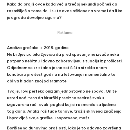
Kako da brojiš ovce kada već u trećoj sekundi počneš da
razmišljaš o tome da li su te ovce ošišane na vreme i da li im
je ograda dovoljno sigurna?
Reklama
Analiza grešaka iz 2018. godine
Ne bi Djevica bila Djevica da pred spavanje ne izvuče neku
potpuno nebitnu i davno zaboravljenu situaciju iz prošlosti.
Odjednom se kristalno jasno setiš šta si rekla onom
konobaru pre šest godina na letovanju i momentalno te
obliva hladan znoj od sramote.
Tvoj surovi perfekcionizam jednostavno ne spava. On te
usred noći tera da hirurški precizno seciraš svaku
izgovorenu reč i svaki pogled koji si razmenila sa ljudima
tog dana. Analiziraš tuđe tonove, tražiš skrivena značenja
i ispravljaš svoje greške u sopstvenoj mašti.
Boriš se sa duhovima prošlosti, iako je to odavno završena