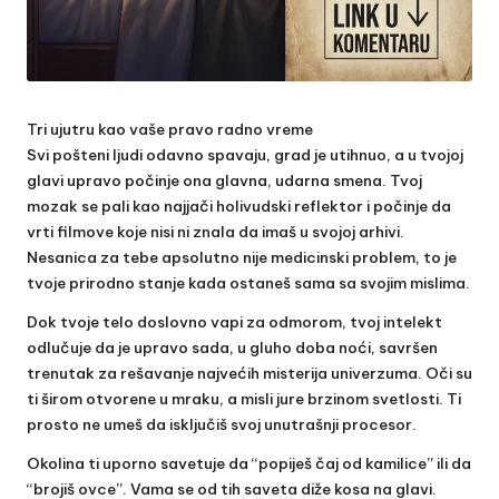
Tri ujutru kao vaše pravo radno vreme
Svi pošteni ljudi odavno spavaju, grad je utihnuo, a u tvojoj
glavi upravo počinje ona glavna, udarna smena. Tvoj
mozak se pali kao najjači holivudski reflektor i počinje da
vrti filmove koje nisi ni znala da imaš u svojoj arhivi.
Nesanica za tebe apsolutno nije medicinski problem, to je
tvoje prirodno stanje kada ostaneš sama sa svojim mislima.
Dok tvoje telo doslovno vapi za odmorom, tvoj intelekt
odlučuje da je upravo sada, u gluho doba noći, savršen
trenutak za rešavanje najvećih misterija univerzuma. Oči su
ti širom otvorene u mraku, a misli jure brzinom svetlosti. Ti
prosto ne umeš da isključiš svoj unutrašnji procesor.
Okolina ti uporno savetuje da “popiješ čaj od kamilice” ili da
“brojiš ovce”. Vama se od tih saveta diže kosa na glavi.