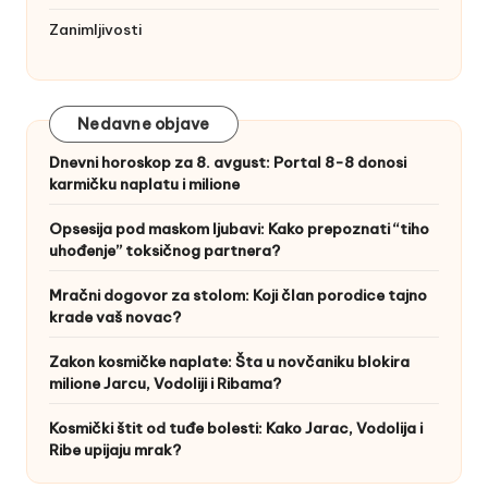
Zanimljivosti
Nedavne objave
Dnevni horoskop za 8. avgust: Portal 8-8 donosi
karmičku naplatu i milione
Opsesija pod maskom ljubavi: Kako prepoznati “tiho
uhođenje” toksičnog partnera?
Mračni dogovor za stolom: Koji član porodice tajno
krade vaš novac?
Zakon kosmičke naplate: Šta u novčaniku blokira
milione Jarcu, Vodoliji i Ribama?
Kosmički štit od tuđe bolesti: Kako Jarac, Vodolija i
Ribe upijaju mrak?