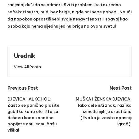
ranjenoj duši da se odmori. Svi ti problemi će te uredno
sačekati sutra, budi bez brige, nigde oni neće pobeći. Nauči
da napokon oprostiš sebi svoje nesavršenosti i spavaj kao
osoba koja nema nijednu jedinu brigu na ovom svetu!
Urednik
View All Posts
Post
Previous Post
Next Post
navigation
DJEVICA I ALKOHOL:
MUŠKA I ŽENSKA DJEVICA:
Zašto se panično plašite
Iako dele isti znak, razlika
gubitka kontrole i šta se
između njih je drastična
dešava kada konačno
(Evo ko je zaista opasniji
popijete onu jednu čašu
igrač)!
viška!