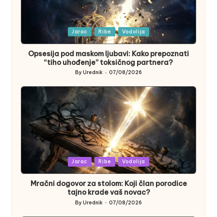
Posted
Jarac
Ribe
Vodolija
in
Opsesija pod maskom ljubavi: Kako prepoznati
“tiho uhođenje” toksičnog partnera?
By
Urednik
07/08/2026
Posted
by
Posted
Jarac
Ribe
Vodolija
in
Mračni dogovor za stolom: Koji član porodice
tajno krade vaš novac?
By
Urednik
07/08/2026
Posted
by