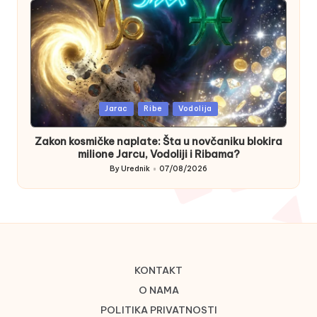
Posted
Jarac
Ribe
Vodolija
in
Zakon kosmičke naplate: Šta u novčaniku blokira
milione Jarcu, Vodoliji i Ribama?
By
Urednik
07/08/2026
Posted
by
KONTAKT
O NAMA
POLITIKA PRIVATNOSTI