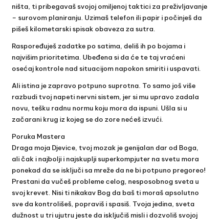
ništa, ti pribegavaš svojoj omiljenoj taktici za preživljavanje
– surovom planiranju. Uzimaš telefon ili papir i počinješ da
pišeš kilometarski spisak obaveza za sutra.
Raspoređuješ zadatke po satima, deliš ih po bojama i
najvišim prioritetima. Ubeđena si da će te taj vraćeni
osećaj kontrole nad situacijom napokon smiriti i uspavati.
Ali istina je zapravo potpuno suprotna. To samo još više
razbudi tvoj napeti nervni sistem, jer si mu upravo zadala
novu, tešku radnu normu koju mora da ispuni. Ušla si u
začarani krug iz kojeg se do zore nećeš izvući.
Poruka Mastera
Draga moja Djevice, tvoj mozak je genijalan dar od Boga,
ali čak i najbolji i najskuplji superkompjuter na svetu mora
ponekad da se isključi sa mreže da ne bi potpuno pregoreo!
Prestani da vučeš probleme celog, nesposobnog sveta u
svoj krevet. Nisi ti nikakav Bog da baš ti moraš apsolutno
sve da kontrolišeš, popraviš i spasiš. Tvoja jedina, sveta
dužnost u tri ujutru jeste da isključiš misli i dozvoliš svojoj