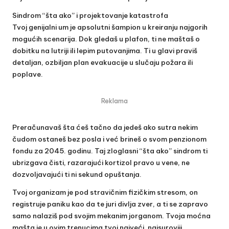
Sindrom “šta ako” i projektovanje katastrofa
Tvoj genijalni um je apsolutni šampion u kreiranju najgorih
mogućih scenarija. Dok gledaš u plafon, ti ne maštaš o
dobitku na lutriji ili lepim putovanjima. Ti u glavi praviš
detaljan, ozbiljan plan evakuacije u slučaju požara ili
poplave.
Reklama
Preračunavaš šta ćeš tačno da jedeš ako sutra nekim
čudom ostaneš bez posla i već brineš o svom penzionom
fondu za 2045. godinu. Taj zloglasni “šta ako” sindrom ti
ubrizgava čisti, razarajući kortizol pravo u vene, ne
dozvoljavajući ti ni sekund opuštanja.
Tvoj organizam je pod stravičnim fizičkim stresom, on
registruje paniku kao da te juri divlja zver, a ti se zapravo
samo nalaziš pod svojim mekanim jorganom. Tvoja moćna
mašta je u ovim trenucima tvoj najveći, najsuroviji