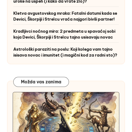
uroke na uspeh (i kako da vrate zlo)?
Kletva avgustovskog mraka: Fatalni datumi kada se
Devici, Škorpiji i Strelcu vraća najgori bivši partner!
Kradljivci noćnog mira: 2 predmeta u spavaćoj sobi
koja Devici, Škorpiji i Strelcu tajno usisavaju novac
Astrološki paraziti na poslu: Koji kolega vam tajno
isisava novac i imunitet (i magični kod za radni sto)?
Možda vas zanima