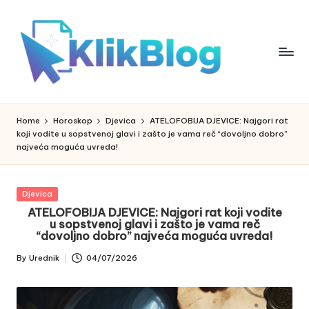
Skip
to
content
k
klikblog
li
k
Home
Horoskop
Djevica
ATELOFOBIJA DJEVICE: Najgori rat
b
koji vodite u sopstvenoj glavi i zašto je vama reč “dovoljno dobro”
l
najveća moguća uvreda!
o
g
Posted
Djevica
in
ATELOFOBIJA DJEVICE: Najgori rat koji vodite
u sopstvenoj glavi i zašto je vama reč
“dovoljno dobro” najveća moguća uvreda!
By
Urednik
04/07/2026
Posted
by