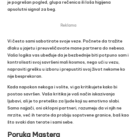
je pogrešan pogled, glupa rečenica ili loša higijena
apsolutni signal za beg.
Reklama
Vi često sami sabotirate svoje veze. Počnete da tražite
dlaku u jajetu i preuveličavate mane partnera do nebesa.
Vaša logika vas ubeđuje da je bezbednije biti potpuno sam i
kontrolisati svoj savršeni mali kosmos, nego ući u vezu,
napraviti grešku u izboru i prepustiti svoj život nekome ko
nije besprekoran.
Kada napokon nekoga i volite, vi ga kritikujete kako bi
postao savršen. Vaša kritika je vaš način iskazivanja
ljubavi, ali je to preteško za ljude koji su emotivno slabi.
Samo najjači, oni oklopni partneri, razumeju da vi njih ne
mrzite, već ih terate da probiju sopstvene granice, baš kao
što svaki dan terate i sami sebe.
Poruka Mastera