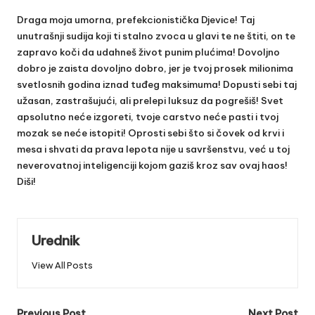
Draga moja umorna, prefekcionistička Djevice! Taj
unutrašnji sudija koji ti stalno zvoca u glavi te ne štiti, on te
zapravo koči da udahneš život punim plućima! Dovoljno
dobro je zaista dovoljno dobro, jer je tvoj prosek milionima
svetlosnih godina iznad tuđeg maksimuma! Dopusti sebi taj
užasan, zastrašujući, ali prelepi luksuz da pogrešiš! Svet
apsolutno neće izgoreti, tvoje carstvo neće pasti i tvoj
mozak se neće istopiti! Oprosti sebi što si čovek od krvi i
mesa i shvati da prava lepota nije u savršenstvu, već u toj
neverovatnoj inteligenciji kojom gaziš kroz sav ovaj haos!
Diši!
Urednik
View All Posts
Previous Post
Next Post