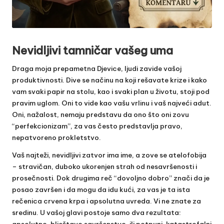
Nevidljivi tamničar vašeg uma
Draga moja prepametna Djevice, ljudi zavide vašoj
produktivnosti. Dive se načinu na koji rešavate krize i kako
vam svaki papir na stolu, kao i svaki plan u životu, stoji pod
pravim uglom. Oni to vide kao vašu vrlinu i vaš najveći adut.
Oni, nažalost, nemaju predstavu da ono što oni zovu
“perfekcionizam”, za vas često predstavlja pravo,
nepatvoreno prokletstvo.
Vaš najteži, nevidljivi zatvor ima ime, a zove se atelofobija
– stravičan, duboko ukorenjen strah od nesavršenosti i
prosečnosti. Dok drugima reč “dovoljno dobro” znači da je
posao završen i da mogu da idu kući, za vas je ta ista
rečenica crvena krpa i apsolutna uvreda. Vi ne znate za
sredinu. U vašoj glavi postoje samo dva rezultata:
apsolutno, blještavo savršenstvo, ili potpuni, katastrofalni