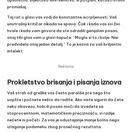
promašaj.
Taj rat u glavi vas vodi do konstantne iscrpljenosti. Vaš
unutrašnji kritičar nikada ne spava. Čak i kada vas svi živi
hvale i kada vam govore da ste odradili genijalan posao,
onaj tihi glas vam u glavi šapuće: “Mogla si to i bolje. Nisi
predvidela onaj jedan detalj.” To je kazna za vaš briljantni
intelekt.
Reklama
Prokletstvo brisanja i pisanja iznova
Vaš strah od greške vas često parališe pre nego što
uopšte i počnete nešto da radite. Ako niste sigurni da ćete
neku obavezu, hobi ili posao moći da izvedete sa
stoprocentnom, matematičkom preciznošću, vi radije
nećete ni početi. Za vas je odustajanje manje bolno nego
izlaganje podsmehu zbog prosečnog rezultata.