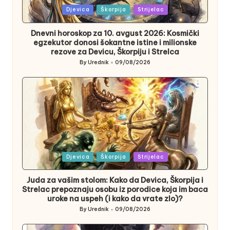
Posted
Djevica
Škorpija
Strijelac
in
Dnevni horoskop za 10. avgust 2026: Kosmički
egzekutor donosi šokantne istine i milionske
rezove za Devicu, Škorpiju i Strelca
By
Urednik
09/08/2026
Posted
by
Posted
Djevica
Škorpija
Strijelac
in
Juda za vašim stolom: Kako da Devica, Škorpija i
Strelac prepoznaju osobu iz porodice koja im baca
uroke na uspeh (i kako da vrate zlo)?
By
Urednik
09/08/2026
Posted
by