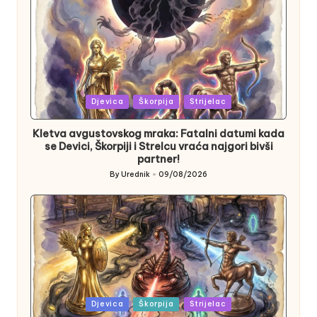
Posted
Djevica
Škorpija
Strijelac
in
Kletva avgustovskog mraka: Fatalni datumi kada
se Devici, Škorpiji i Strelcu vraća najgori bivši
partner!
By
Urednik
09/08/2026
Posted
by
Posted
Djevica
Škorpija
Strijelac
in