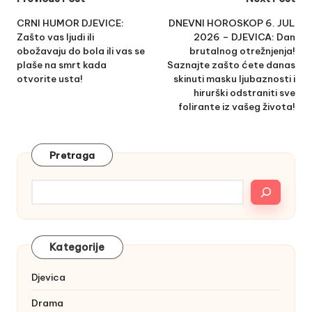
Post
navigation
CRNI HUMOR DJEVICE:
DNEVNI HOROSKOP 6. JUL
Zašto vas ljudi ili
2026 – DJEVICA: Dan
obožavaju do bola ili vas se
brutalnog otrežnjenja!
plaše na smrt kada
Saznajte zašto ćete danas
otvorite usta!
skinuti masku ljubaznosti i
hirurški odstraniti sve
folirante iz vašeg života!
Pretraga
Kategorije
Djevica
Drama