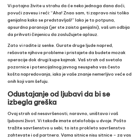
Vi potajno živite u strahu da će neko jednoga dana doći,
povući zavesu i reći: “Aha! Znao sam, ti zapravo nisi toliko
genijalna kako se predstavljaš!” Iako je to potpuna,
apsurdna paranoja (jer ste zaista genijalni), vaš um odbija
da prihvati činjenicu da zaslužujete aplauz.
Zato vi radite iz senke. Gurate druge ljude napred,
rešavate njihove probleme i pristajete da budete mozak
operacije dok drugi kupe kajmak. Vaš strah od svetala
pozornice i potencijalnog javnog neuspeha vas često
košta napredovanja, iako je vaše znanje nemerljivo veće od
onih koji vam šefuju.
Odustajanje od ljubavi da bi se
izbegla greška
Ovaj strah od nesavršenosti, naravno, uništava i vaš
ljubavni život. Vi takođe imate atelofobiju u dvoje. Pošto
tražite savršenstvo u sebi, to isto prokleto savršenstvo
zahtevate i od partnera. Vama sitnice nisu sitnice – za vas