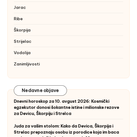
Jarac
Ribe
Škorpija
Strijelac
Vodolija
Zanimljivosti
Nedavne objave
Dnevni horoskop za 10. avgust 2026: Kosmički
egzekutor donosi šokantne istine i milionske rezove
za Devicu, Škorpiju i Strelca
Juda za vašim stolom: Kako da Devica, Škorpija i
Strelac prepoznaju osobu iz porodice koja im baca