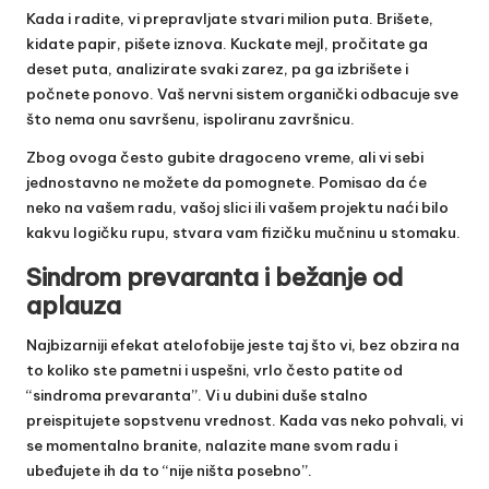
Kada i radite, vi prepravljate stvari milion puta. Brišete,
kidate papir, pišete iznova. Kuckate mejl, pročitate ga
deset puta, analizirate svaki zarez, pa ga izbrišete i
počnete ponovo. Vaš nervni sistem organički odbacuje sve
što nema onu savršenu, ispoliranu završnicu.
Zbog ovoga često gubite dragoceno vreme, ali vi sebi
jednostavno ne možete da pomognete. Pomisao da će
neko na vašem radu, vašoj slici ili vašem projektu naći bilo
kakvu logičku rupu, stvara vam fizičku mučninu u stomaku.
Sindrom prevaranta i bežanje od
aplauza
Najbizarniji efekat atelofobije jeste taj što vi, bez obzira na
to koliko ste pametni i uspešni, vrlo često patite od
“sindroma prevaranta”. Vi u dubini duše stalno
preispitujete sopstvenu vrednost. Kada vas neko pohvali, vi
se momentalno branite, nalazite mane svom radu i
ubeđujete ih da to “nije ništa posebno”.