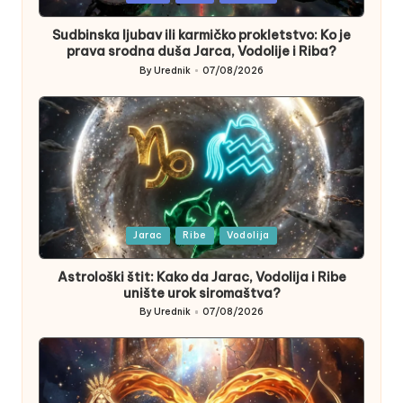
in
Sudbinska ljubav ili karmičko prokletstvo: Ko je
prava srodna duša Jarca, Vodolije i Riba?
By
Urednik
07/08/2026
Posted
by
Posted
Jarac
Ribe
Vodolija
in
Astrološki štit: Kako da Jarac, Vodolija i Ribe
unište urok siromaštva?
By
Urednik
07/08/2026
Posted
by