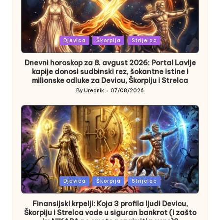
Posted
Djevica
Škorpija
Strijelac
in
Dnevni horoskop za 8. avgust 2026: Portal Lavlje
kapije donosi sudbinski rez, šokantne istine i
milionske odluke za Devicu, Škorpiju i Strelca
By
Urednik
07/08/2026
Posted
by
Posted
Djevica
Škorpija
Strijelac
in
Finansijski krpelji: Koja 3 profila ljudi Devicu,
Škorpiju i Strelca vode u siguran bankrot (i zašto