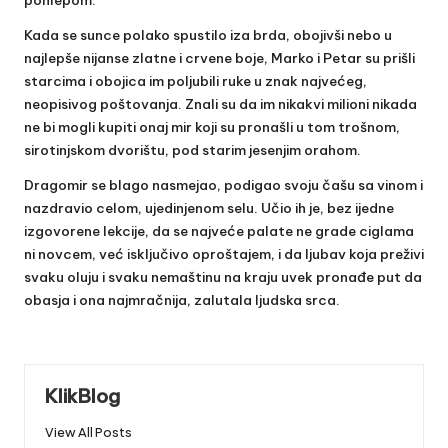
pohlepom.
Kada se sunce polako spustilo iza brda, obojivši nebo u
najlepše nijanse zlatne i crvene boje, Marko i Petar su prišli
starcima i obojica im poljubili ruke u znak najvećeg,
neopisivog poštovanja. Znali su da im nikakvi milioni nikada
ne bi mogli kupiti onaj mir koji su pronašli u tom trošnom,
sirotinjskom dvorištu, pod starim jesenjim orahom.
Dragomir se blago nasmejao, podigao svoju čašu sa vinom i
nazdravio celom, ujedinjenom selu. Učio ih je, bez ijedne
izgovorene lekcije, da se najveće palate ne grade ciglama
ni novcem, već isključivo oproštajem, i da ljubav koja preživi
svaku oluju i svaku nemaštinu na kraju uvek pronađe put da
obasja i ona najmračnija, zalutala ljudska srca.
KlikBlog
View All Posts