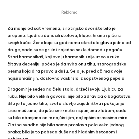
Reklama
Za manje od sat vremena, sirotinjsko dvorište bilo je
prepuno. Ljudi su donosili stolove, klupe, hranu i piće iz
svojih kuća. Žene koje su godinama okretale glavu jedna od
druge, sada su se grlile i zajedno sekle domaću pogaču.
Stari harmonikaš, koji svoju harmoniku nije uzeo u ruke
čitavu deceniju, počeo je da svira onu tihu, starogradsku
pesmu koja dira pravo u dušu. Selo je, pred očima dvoje
najsiromašnijih, doslovno vaskrslo iz sopstvenog pepela.
Dragomir je sedeo na čelu stola, držeći svoju Ljubicu za
ruku. Nije bilo velikih govora, nije bilo zdravica o bogatstvu.
Bilo je to jedno tiho, sveto slavlje zajedništva i pokajanja.
Lica meštana, do juče smrknuta i ispunjena zlobom, sada
su bila obasjana onim najčistijim, najlepšim osmesima mira.
Zlatna svadba nije bila samo proslava pola veka jednog
braka; bila je to pobeda duše nad hladnim betonom i