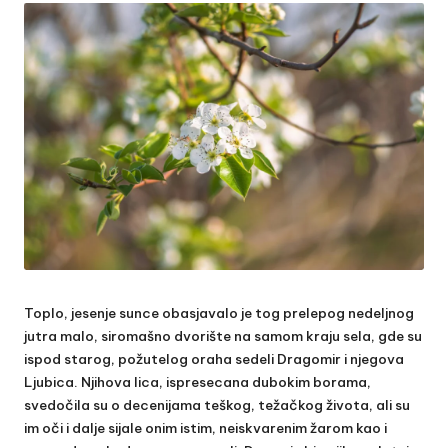
Toplo, jesenje sunce obasjavalo je tog prelepog nedeljnog
jutra malo, siromašno dvorište na samom kraju sela, gde su
ispod starog, požutelog oraha sedeli Dragomir i njegova
Ljubica. Njihova lica, ispresecana dubokim borama,
svedočila su o decenijama teškog, težačkog života, ali su
im oči i dalje sijale onim istim, neiskvarenim žarom kao i