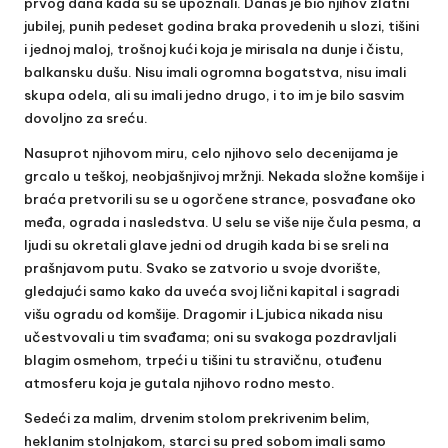
prvog dana kada su se upoznali. Danas je bio njihov zlatni
jubilej, punih pedeset godina braka provedenih u slozi, tišini
i jednoj maloj, trošnoj kući koja je mirisala na dunje i čistu,
balkansku dušu. Nisu imali ogromna bogatstva, nisu imali
skupa odela, ali su imali jedno drugo, i to im je bilo sasvim
dovoljno za sreću.
Nasuprot njihovom miru, celo njihovo selo decenijama je
grcalo u teškoj, neobjašnjivoj mržnji. Nekada složne komšije i
braća pretvorili su se u ogorčene strance, posvađane oko
međa, ograda i nasledstva. U selu se više nije čula pesma, a
ljudi su okretali glave jedni od drugih kada bi se sreli na
prašnjavom putu. Svako se zatvorio u svoje dvorište,
gledajući samo kako da uveća svoj lični kapital i sagradi
višu ogradu od komšije. Dragomir i Ljubica nikada nisu
učestvovali u tim svađama; oni su svakoga pozdravljali
blagim osmehom, trpeći u tišini tu stravičnu, otuđenu
atmosferu koja je gutala njihovo rodno mesto.
Sedeći za malim, drvenim stolom prekrivenim belim,
heklanim stolnjakom, starci su pred sobom imali samo