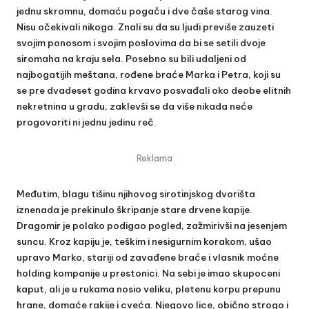
jednu skromnu, domaću pogaču i dve čaše starog vina.
Nisu očekivali nikoga. Znali su da su ljudi previše zauzeti
svojim ponosom i svojim poslovima da bi se setili dvoje
siromaha na kraju sela. Posebno su bili udaljeni od
najbogatijih meštana, rođene braće Marka i Petra, koji su
se pre dvadeset godina krvavo posvađali oko deobe elitnih
nekretnina u gradu, zaklevši se da više nikada neće
progovoriti ni jednu jedinu reč.
Reklama
Međutim, blagu tišinu njihovog sirotinjskog dvorišta
iznenada je prekinulo škripanje stare drvene kapije.
Dragomir je polako podigao pogled, zažmirivši na jesenjem
suncu. Kroz kapiju je, teškim i nesigurnim korakom, ušao
upravo Marko, stariji od zavađene braće i vlasnik moćne
holding kompanije u prestonici. Na sebi je imao skupoceni
kaput, ali je u rukama nosio veliku, pletenu korpu prepunu
hrane, domaće rakije i cveća. Njegovo lice, obično strogo i