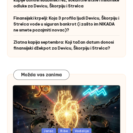
odluke za Devicu, Škorpiju i Strelca
Finansijski krpelji: Koja 3 profila ljudi Devicu, Škorpiju i
Strelca vode u siguran bankrot (i zašto im NIKADA
ne smete pozajmiti novac)?
Zlatna kapija septembra: Koji tačan datum donosi
finansijski džekpot za Devicu, Škorpiju i Strelca?
Možda vas zanima
Posted
Jarac
Ribe
Vodolija