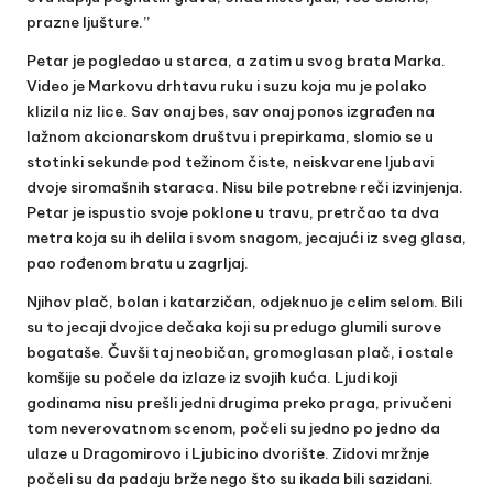
prazne ljušture.”
Petar je pogledao u starca, a zatim u svog brata Marka.
Video je Markovu drhtavu ruku i suzu koja mu je polako
klizila niz lice. Sav onaj bes, sav onaj ponos izgrađen na
lažnom akcionarskom društvu i prepirkama, slomio se u
stotinki sekunde pod težinom čiste, neiskvarene ljubavi
dvoje siromašnih staraca. Nisu bile potrebne reči izvinjenja.
Petar je ispustio svoje poklone u travu, pretrčao ta dva
metra koja su ih delila i svom snagom, jecajući iz sveg glasa,
pao rođenom bratu u zagrljaj.
Njihov plač, bolan i katarzičan, odjeknuo je celim selom. Bili
su to jecaji dvojice dečaka koji su predugo glumili surove
bogataše. Čuvši taj neobičan, gromoglasan plač, i ostale
komšije su počele da izlaze iz svojih kuća. Ljudi koji
godinama nisu prešli jedni drugima preko praga, privučeni
tom neverovatnom scenom, počeli su jedno po jedno da
ulaze u Dragomirovo i Ljubicino dvorište. Zidovi mržnje
počeli su da padaju brže nego što su ikada bili sazidani.