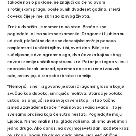
takođe nosio poklone, ne znajući da će na ovom
sirotinjskom pragu, posle punih dvadeset godina, sresti
čoveka čije je ime izbrisao iz svog života.
Zrak u dvorištu je momentalno stao. Braća su se
pogledala, a lica su im se skamenila. Dragomir i Ljubica su
ućutali, plašeći se da će se decenijska mržnja ponovo
rasplamsati i uništiti njihov tihi, sveti dan. Bilo je to
sučeljavanje dva ogromna ega, dva čoveka koji su zbog
novca i zemlje uništili sopstvenu krv. Petar je stegao vilicu i
napravio korak unazad, spreman da se okrene i zauvek
ode, ostavljajući iza sebe i brata i komšije.
“Nemoj ići, sine,” izgovorio je stari Dragomir glasom koji je
zvučao kao duboka, smirujuća molitva. Starac je polako
ustao, oslanjajući se na svoj drveni štap, i stao tačno
između zavađene braće. “Vaš novac i vaša svađa… to je
sve samo prašina koja će sutra nestati. Pogledajte moju
Ljubicu. Nismo imali ništa, gladovali smo, ali smo uvek imali
jedno drugo. Ako danas, na ovaj moj sveti dan, izađete kroz
ovu kapiju pognutih glava, onda niste ljudi, već obične,