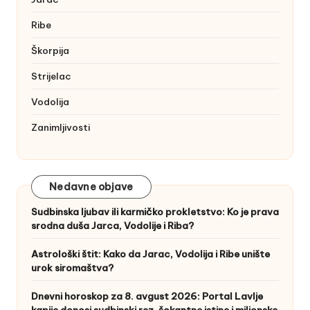
Ribe
Škorpija
Strijelac
Vodolija
Zanimljivosti
Nedavne objave
Sudbinska ljubav ili karmičko prokletstvo: Ko je prava
srodna duša Jarca, Vodolije i Riba?
Astrološki štit: Kako da Jarac, Vodolija i Ribe unište
urok siromaštva?
Dnevni horoskop za 8. avgust 2026: Portal Lavlje
kapije donosi sudbinski rez, šokantne istine i milionske