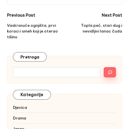
Post
Previous Post
Next Post
navigation
Vaskrsnuće ognjišta, prvi
Topla peć, stari dug i
koraci i smeh koji je oterao
nevidljivi lanac čuda
tišinu
Pretraga
Kategorije
Djevica
Drama
Jarac