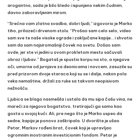
arogantno, sada je bilo bledo i ispunjeno nekim čudnim,
davno zaboravljenim mirom.
“Srećna vam zlatna svadba, dobri ljudi,” izgovorio je Marko
tiho, prilazeći drvenom stolu. “Prošao sam celo selo, video
sam sve te naše visoke ograde i zaključane kapije… i shvatio
sam da sam najsiromašniji čovek na svetu. Došao sam
ovde, jer ste vi jedini u ovom prokletom mestu sačuvali
obraz i ljubav.” Bogataš je spustio korpu na sto, a njegove
oči, umorne od jurnjave za deonicama i novcem, zasuzile su
pred prizorom dvoje staraca koji su se i dalje, nakon pola
veka nemaštine, držali za ruke sa takvom neopisivom
nežnošću.
Ljubica se blago nasmešila i ustala da mu sipa čašu vina, ne
mareći za njegovo bogatstvo, tretirajući ga samo kao
gosta u svojoj kući. Ali, pre nego što je Marko uspeo da
sedne, kapija je ponovo zaškripala. U dvorište je ušao
Petar, Markov rođeni brat, čovek koji je upravljao
ogromnim inostranim investicionim fondom. Petar je