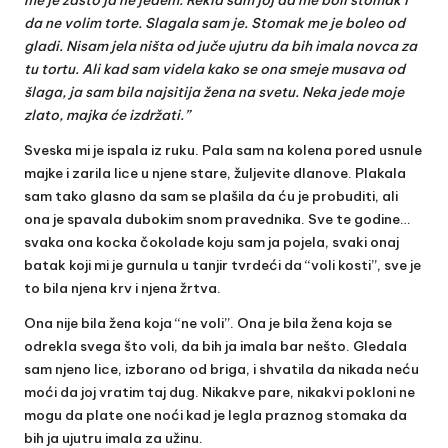
da ne volim torte. Slagala sam je. Stomak me je boleo od
gladi. Nisam jela ništa od juče ujutru da bih imala novca za
tu tortu. Ali kad sam videla kako se ona smeje musava od
šlaga, ja sam bila najsitija žena na svetu. Neka jede moje
zlato, majka će izdržati.”
Sveska mi je ispala iz ruku. Pala sam na kolena pored usnule
majke i zarila lice u njene stare, žuljevite dlanove. Plakala
sam tako glasno da sam se plašila da ću je probuditi, ali
ona je spavala dubokim snom pravednika. Sve te godine…
svaka ona kocka čokolade koju sam ja pojela, svaki onaj
batak koji mi je gurnula u tanjir tvrdeći da “voli kosti”, sve je
to bila njena krv i njena žrtva.
Ona nije bila žena koja “ne voli”. Ona je bila žena koja se
odrekla svega što voli, da bih ja imala bar nešto. Gledala
sam njeno lice, izborano od briga, i shvatila da nikada neću
moći da joj vratim taj dug. Nikakve pare, nikakvi pokloni ne
mogu da plate one noći kad je legla praznog stomaka da
bih ja ujutru imala za užinu.