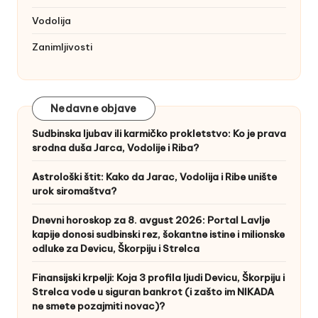
Vodolija
Zanimljivosti
Nedavne objave
Sudbinska ljubav ili karmičko prokletstvo: Ko je prava
srodna duša Jarca, Vodolije i Riba?
Astrološki štit: Kako da Jarac, Vodolija i Ribe unište
urok siromaštva?
Dnevni horoskop za 8. avgust 2026: Portal Lavlje
kapije donosi sudbinski rez, šokantne istine i milionske
odluke za Devicu, Škorpiju i Strelca
Finansijski krpelji: Koja 3 profila ljudi Devicu, Škorpiju i
Strelca vode u siguran bankrot (i zašto im NIKADA
ne smete pozajmiti novac)?