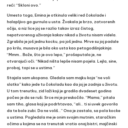
reći: “Skloni ovo.”
Umesto toga, Emina je otkinula veliki red čokolade i
halapljivo ga gurnula u usta. Žvakala je brzo, zatvorenih
očiju, a niz lice joj se razlio takav izraz čistog,
nepatvorenog uživanja kakav nikad u životu nisam videla.
Zgrabila je još jednu kocku, pa još jednu. Mrve su joj padale
po krilu, musava je bila oko usta kao petogodišnjakinja.
“Mmm… Bože, što je ovo lepo,” prošaputala je, ne
otvarajući oči. “Nikad ništa lepše nisam pojela. Lejla, sine,
probaj, topi se u ustima.”
Stajala sam ukopana. Gledala sam majku koja “ne voli
slatko” kako jede tu čokoladu kao da joj je zadnja u životu.
U tom trenutku, zid laži koji je gradila dvadeset godina
počeo je da se ruši. Srce mi je preskočilo. “Mama,” pitala
sam tiho, glasa koji je podrhtavao, “ali… ti si uvek govorila
da te bole zubi. Da ne voliš…” Ona je zastala, sa pola kocke
u ustima. Pogledala me je onim svojim mutnim, staračkim
očima u kojima se na trenutak vratio onaj bistri, majčinski