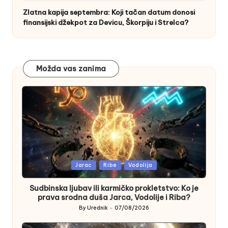
Zlatna kapija septembra: Koji tačan datum donosi
finansijski džekpot za Devicu, Škorpiju i Strelca?
Možda vas zanima
Posted
Jarac
Ribe
Vodolija
in
Sudbinska ljubav ili karmičko prokletstvo: Ko je
prava srodna duša Jarca, Vodolije i Riba?
By
Urednik
07/08/2026
Posted
by