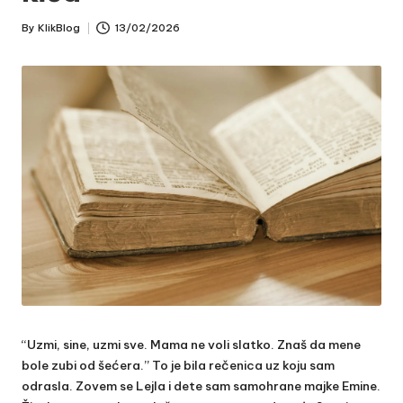
By
KlikBlog
13/02/2026
Posted
by
“Uzmi, sine, uzmi sve. Mama ne voli slatko. Znaš da mene
bole zubi od šećera.” To je bila rečenica uz koju sam
odrasla. Zovem se Lejla i dete sam samohrane majke Emine.