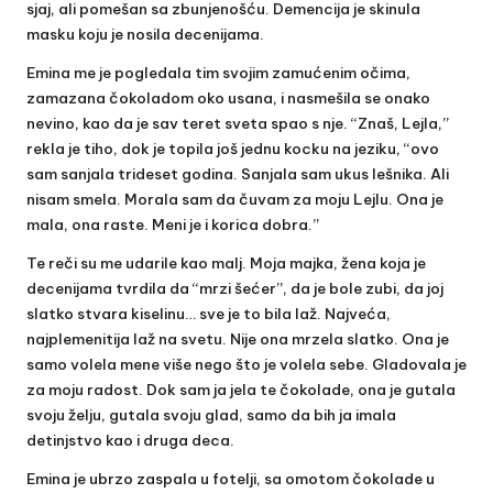
sjaj, ali pomešan sa zbunjenošću. Demencija je skinula
masku koju je nosila decenijama.
Emina me je pogledala tim svojim zamućenim očima,
zamazana čokoladom oko usana, i nasmešila se onako
nevino, kao da je sav teret sveta spao s nje. “Znaš, Lejla,”
rekla je tiho, dok je topila još jednu kocku na jeziku, “ovo
sam sanjala trideset godina. Sanjala sam ukus lešnika. Ali
nisam smela. Morala sam da čuvam za moju Lejlu. Ona je
mala, ona raste. Meni je i korica dobra.”
Te reči su me udarile kao malj. Moja majka, žena koja je
decenijama tvrdila da “mrzi šećer”, da je bole zubi, da joj
slatko stvara kiselinu… sve je to bila laž. Najveća,
najplemenitija laž na svetu. Nije ona mrzela slatko. Ona je
samo volela mene više nego što je volela sebe. Gladovala je
za moju radost. Dok sam ja jela te čokolade, ona je gutala
svoju želju, gutala svoju glad, samo da bih ja imala
detinjstvo kao i druga deca.
Emina je ubrzo zaspala u fotelji, sa omotom čokolade u