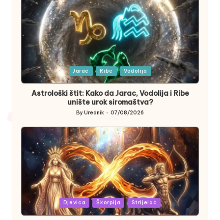
Posted
Jarac
Ribe
Vodolija
in
Astrološki štit: Kako da Jarac, Vodolija i Ribe
unište urok siromaštva?
By
Urednik
07/08/2026
Posted
by
Posted
Djevica
Škorpija
Strijelac
in