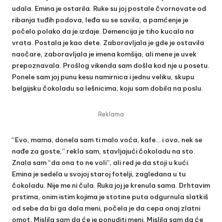
udala. Emina je ostarila. Ruke su joj postale čvornovate od
ribanja tuđih podova, leđa su se savila, a pamćenje je
počelo polako da je izdaje. Demencija je tiho kucala na
vrata. Postala je kao dete. Zaboravljala je gde je ostavila
naočare, zaboravljala je imena komšija, ali mene je uvek
prepoznavala. Prošlog vikenda sam došla kod nje u posetu.
Ponele sam joj punu kesu namirnica i jednu veliku, skupu
belgijsku čokoladu sa lešnicima, koju sam dobila na poslu.
Reklama
“Evo, mama, donela sam ti malo voća, kafe… i ovo, nek se
nađe za goste,” rekla sam, stavljajući čokoladu na sto.
Znala sam “da ona to ne voli”, ali red je da stoji u kući.
Emina je sedela u svojoj staroj fotelji, zagledana u tu
čokoladu. Nije me ni čula. Ruka joj je krenula sama. Drhtavim
prstima, onim istim kojima je stotine puta odgurnula slatkiš
od sebe da bi ga dala meni, počela je da cepa onaj zlatni
omot. Mislila sam da će je ponuditi meni. Mislila sam da će