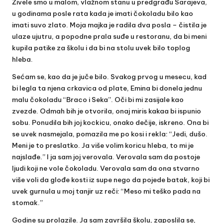
Živele smo u malom, vlažnom stanu u predgrađu Sarajeva,
u godinama posle rata kada je imati čokoladu bilo kao
imati suvo zlato. Moja majka je radila dva posla – čistila je
ulaze ujutru, a popodne prala suđe u restoranu, da bi meni
kupila patike za školu i da bi na stolu uvek bilo toplog
hleba.
Sećam se, kao da je juče bilo. Svakog prvog u mesecu, kad
bi legla ta njena crkavica od plate, Emina bi donela jednu
malu čokoladu “Braco i Seka”. Oči bi mi zasijale kao
zvezde. Odmah bih je otvorila, onaj miris kakaa bi ispunio
sobu. Ponudila bih joj kockicu, onako dečije, iskreno. Ona bi
se uvek nasmejala, pomazila me po kosi i rekla: “Jedi, dušo.
Meni je to preslatko. Ja više volim koricu hleba, to mi je
najslađe.” I ja sam joj verovala. Verovala sam da postoje
ljudi koji ne vole čokoladu. Verovala sam da ona stvarno
više voli da glođe kosti iz supe nego da pojede batak, koji bi
uvek gurnula u moj tanjir uz reči: “Meso mi teško pada na
stomak.”
Godine su prolazile. Ja sam završila školu, zaposlila se,