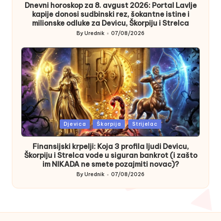
Dnevni horoskop za 8. avgust 2026: Portal Lavlje
kapije donosi sudbinski rez, šokantne istine i
milionske odluke za Devicu, Škorpiju i Strelca
By
Urednik
07/08/2026
Posted
by
Posted
Djevica
Škorpija
Strijelac
in
Finansijski krpelji: Koja 3 profila ljudi Devicu,
Škorpiju i Strelca vode u siguran bankrot (i zašto
im NIKADA ne smete pozajmiti novac)?
By
Urednik
07/08/2026
Posted
by