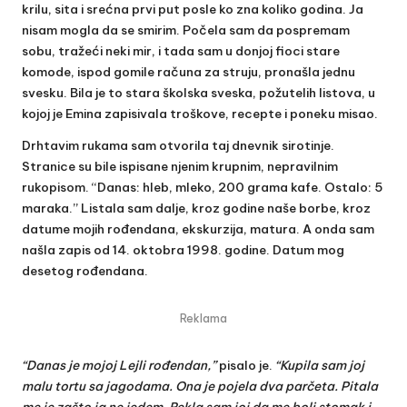
krilu, sita i srećna prvi put posle ko zna koliko godina. Ja
nisam mogla da se smirim. Počela sam da pospremam
sobu, tražeći neki mir, i tada sam u donjoj fioci stare
komode, ispod gomile računa za struju, pronašla jednu
svesku. Bila je to stara školska sveska, požutelih listova, u
kojoj je Emina zapisivala troškove, recepte i poneku misao.
Drhtavim rukama sam otvorila taj dnevnik sirotinje.
Stranice su bile ispisane njenim krupnim, nepravilnim
rukopisom. “Danas: hleb, mleko, 200 grama kafe. Ostalo: 5
maraka.” Listala sam dalje, kroz godine naše borbe, kroz
datume mojih rođendana, ekskurzija, matura. A onda sam
našla zapis od 14. oktobra 1998. godine. Datum mog
desetog rođendana.
Reklama
“Danas je mojoj Lejli rođendan,”
pisalo je.
“Kupila sam joj
malu tortu sa jagodama. Ona je pojela dva parčeta. Pitala
me je zašto ja ne jedem. Rekla sam joj da me boli stomak i