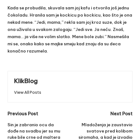
Kada se probudila, skuvala sam joj kafu i otvorila još jednu
čokoladu. Hranila sam je kockicu po kockicu, kao što je ona
nekad mene. “Jedi, mama,” rekla sam joj kroz suze, dok je
ona uživala u svakom zalogaju. “Jedi sve. Ja neću. Znaš,
mama… ja više ne volim slatko. Mene bole zubi.” Nasmešila
mi se, onako kako se majke smeju kad znaju da su deca
konačno razumela.
KlikBlog
View All Posts
Post
Previous Post
Next Post
navigation
Sin je zabranio ocu da
Mladoženja je zaustavio
dođe na svadbu jer su mu
svatove pred kolibom
ruke bile crne od maltera
siromaha, a kad je izvadio