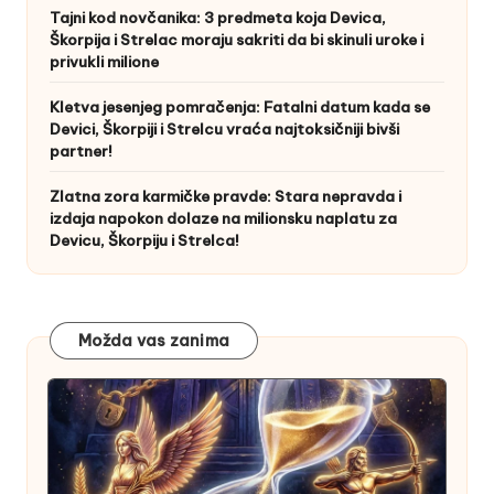
Tajni kod novčanika: 3 predmeta koja Devica,
Škorpija i Strelac moraju sakriti da bi skinuli uroke i
privukli milione
Kletva jesenjeg pomračenja: Fatalni datum kada se
Devici, Škorpiji i Strelcu vraća najtoksičniji bivši
partner!
Zlatna zora karmičke pravde: Stara nepravda i
izdaja napokon dolaze na milionsku naplatu za
Devicu, Škorpiju i Strelca!
Možda vas zanima