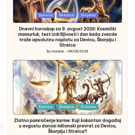
Posted
Djevica
Škorpija
Strijelac
in
Dnevni horoskop za 9. avgust 2026: Kosmički
mamurluk, test izdržljivosti i dan kada zvezde
traže apsolutnu naplatu za Devicu, Škorpiju i
Strelca
By
Urednik
08/08/2026
Posted
by
Posted
Djevica
Škorpija
Strijelac
in
Zlatno pomračenje karme: Koji šokantan događaj
u avgustu donosi milionski prevrat za Devicu,
Škorpiju i Strelca?