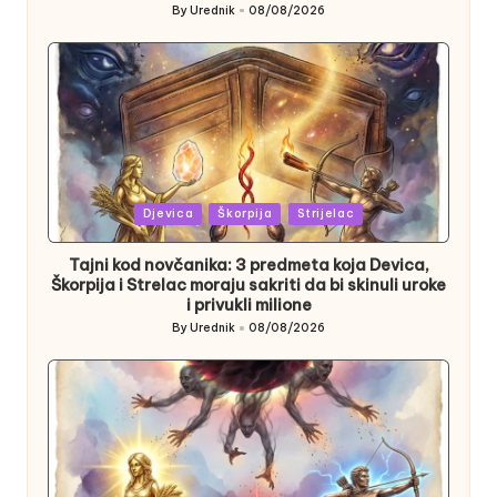
By
Urednik
08/08/2026
Posted
by
Posted
Djevica
Škorpija
Strijelac
in
Tajni kod novčanika: 3 predmeta koja Devica,
Škorpija i Strelac moraju sakriti da bi skinuli uroke
i privukli milione
By
Urednik
08/08/2026
Posted
by