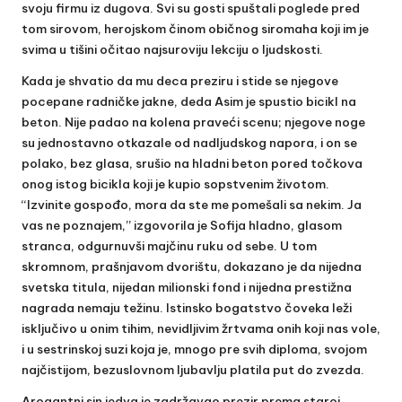
svoju firmu iz dugova. Svi su gosti spuštali poglede pred
tom sirovom, herojskom činom običnog siromaha koji im je
svima u tišini očitao najsuroviju lekciju o ljudskosti.
Kada je shvatio da mu deca preziru i stide se njegove
pocepane radničke jakne, deda Asim je spustio bicikl na
beton. Nije padao na kolena praveći scenu; njegove noge
su jednostavno otkazale od nadljudskog napora, i on se
polako, bez glasa, srušio na hladni beton pored točkova
onog istog bicikla koji je kupio sopstvenim životom.
“Izvinite gospođo, mora da ste me pomešali sa nekim. Ja
vas ne poznajem,” izgovorila je Sofija hladno, glasom
stranca, odgurnuvši majčinu ruku od sebe. U tom
skromnom, prašnjavom dvorištu, dokazano je da nijedna
svetska titula, nijedan milionski fond i nijedna prestižna
nagrada nemaju težinu. Istinsko bogatstvo čoveka leži
isključivo u onim tihim, nevidljivim žrtvama onih koji nas vole,
i u sestrinskoj suzi koja je, mnogo pre svih diploma, svojom
najčistijom, bezuslovnom ljubavlju platila put do zvezda.
Arogantni sin jedva je zadržavao prezir prema staroj