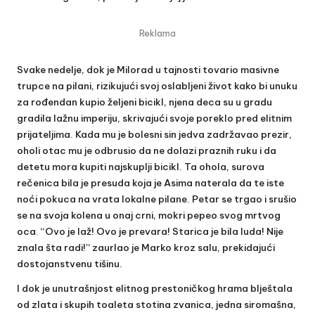
Reklama
Svake nedelje, dok je Milorad u tajnosti tovario masivne
trupce na pilani, rizikujući svoj oslabljeni život kako bi unuku
za rođendan kupio željeni bicikl, njena deca su u gradu
gradila lažnu imperiju, skrivajući svoje poreklo pred elitnim
prijateljima. Kada mu je bolesni sin jedva zadržavao prezir,
oholi otac mu je odbrusio da ne dolazi praznih ruku i da
detetu mora kupiti najskuplji bicikl. Ta ohola, surova
rečenica bila je presuda koja je Asima naterala da te iste
noći pokuca na vrata lokalne pilane. Petar se trgao i srušio
se na svoja kolena u onaj crni, mokri pepeo svog mrtvog
oca. “Ovo je laž! Ovo je prevara! Starica je bila luda! Nije
znala šta radi!” zaurlao je Marko kroz salu, prekidajući
dostojanstvenu tišinu.
I dok je unutrašnjost elitnog prestoničkog hrama blještala
od zlata i skupih toaleta stotina zvanica, jedna siromašna,