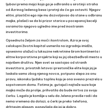
ljubavi prema majci koja ga je odhranila u sirotinji i straha
od Azrinog ledenog besa i pretnji da će ga ostaviti. Njegov
elitni, plastični ego nije mu dozvoljavao da stane u odbranu
majke, plašeći se da bi prizor starice u pocepanoj kecelji
osramotio njegovo ugledno ime pred inostranim
investitorima.
Opsednuta željom za moći i kontrolom, Azra je svoj
celokupni životni kapital usmerila na izgradnju imidža,
opsesivno ulažući u luksuzne nekretnine širom kontinenta i
elitne korporativne projekte koji su joj obezbeđivali mesto u
najvišem društvu. Njen svet se sastojao od stranih
investitora, privatnih letova i prestoničke elite koja joj je
laskala samo zbog njenog novca, potpuno slepa za onu
pravu, iskonsku ljudsku toplinu koju je ona svesno prezrela u
sopstvenom domu. Fatima je, gutajući najteže suze koje
majka može da prolije, prihvatila da bude mrtva za svoju
ćerku. Lagala je komšije u selu da Jelena previše radi i da
nema vremena da dolazi, a ćerki je preko telefona,
drhtavim glasom, ponavljala da joj je dobro.