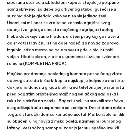
izborana starica u izbledelom kaputu stajala je potpuno
sama skrivena iza debelog crkvenog stuba, gušeći se u
suzama dok je gledala kako se njen sin jedinac ženi.
Usamljeni milioner se vraća na zaraslo ognjište svog
detinjstva, gde ga umesto majčinog zagrljaja i toplog
hleba dočekuje samo hladan, urušeni prag koji ga natera
da shvati stravičnu istinu da je radeći za novac zapravo
izgubio jedino mesto na celom svetu gde je bio istinski
voljen. Hladni ekran, zlatna uspomena i suze na svilenom
ramenu (KOMPLETNA PRIČA).
Majčino prodavanje poslednjeg komada porodičnog zlata i
očevog sata da bi ćerki kupila najskuplju haljinu za maturu,
dok je ona danas u gradu blokira na telefonu jer je sramota
pred bogatim prijateljima majčinog seljačkog naglaska i
ruku koje mirišu na zemlju. Bageri u selu su sravnili starčevu
stogodišnju kuću i uspomene sa zemljom. Deset dana nakon
toga, u starački dom su konačno ušetali Marko i Jelena. Bili
su obučeni u najnovija zimska odela, nasmejani i puni onog
lažnog, veštačkog samopouzdanja jer su uspešno izvukli