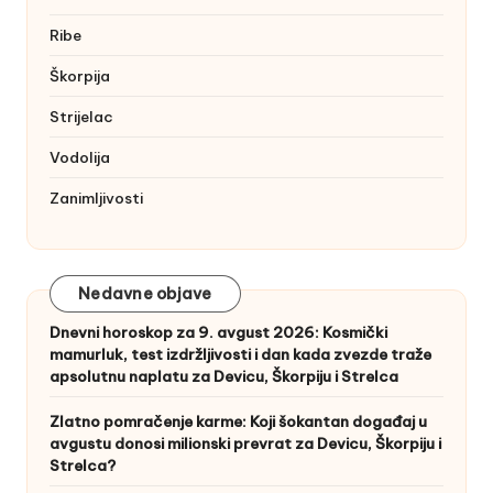
Ribe
Škorpija
Strijelac
Vodolija
Zanimljivosti
Nedavne objave
Dnevni horoskop za 9. avgust 2026: Kosmički
mamurluk, test izdržljivosti i dan kada zvezde traže
apsolutnu naplatu za Devicu, Škorpiju i Strelca
Zlatno pomračenje karme: Koji šokantan događaj u
avgustu donosi milionski prevrat za Devicu, Škorpiju i
Strelca?