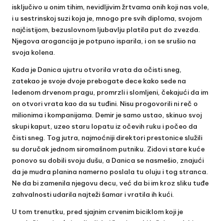
isključivo u onim tihim, nevidljivim žrtvama onih koji nas vole,
i u sestrinskoj suzi koja je, mnogo pre svih diploma, svojom
najčistijom, bezuslovnom ljubavlju platila put do zvezda.
Njegova arogancija je potpuno isparila, i on se srušio na
svoja kolena.
Kada je Danica ujutru otvorila vrata da očisti sneg,
zatekao je svoje dvoje prebogate dece kako sede na
ledenom drvenom pragu, promrzli i slomljeni, čekajući da im
on otvori vrata kao da su tuđini. Nisu progovorili ni reč o
milionima i kompanijama. Demir je samo ustao, skinuo svoj
skupi kaput, uzeo staru lopatu iz očevih ruku i počeo da
čisti sneg. Tog jutra, najmoćniji direktori prestonice služili
su doručak jednom siromašnom putniku. Zidovi stare kuće
ponovo su dobili svoju dušu, a Danica se nasmešio, znajući
da je mudra planina namerno poslala tu oluju i tog stranca.
Ne da bi zamenila njegovu decu, već da bi im kroz sliku tuđe
zahvalnosti udarila najteži šamar i vratila ih kući.
U tom trenutku, pred sjajnim crvenim biciklom koji je