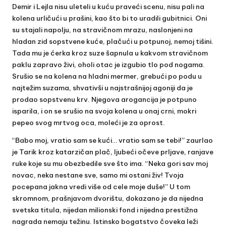
Demir i Lejla nisu uleteli u kuću praveći scenu, nisu pali na
kolena urličući u prašini, kao što bi to uradili gubitnici. Oni
su stajali napolju, na stravičnom mrazu, naslonjeni na
hladan zid sopstvene kuće, plačući u potpunoj, nemoj tišini.
Tada mu je ćerka kroz suze šapnula u kakvom stravičnom
paklu zapravo živi, oholi otac je izgubio tlo pod nogama.
Srušio se na kolena na hladni mermer, grebući po podu u
najtežim suzama, shvativši u najstrašnijoj agoniji da je
prodao sopstvenu krv. Njegova arogancija je potpuno
isparila, i on se srušio na svoja kolena u onaj crni, mokri
pepeo svog mrtvog oca, moleći je za oprost.
“Babo moj, vratio sam se kući… vratio sam se tebi!” zaurlao
je Tarik kroz katarzičan plač, ljubeći očeve prljave, ranjave
ruke koje su mu obezbedile sve što ima. “Neka gori sav moj
novac, neka nestane sve, samo mi ostani živ! Tvoja
pocepana jakna vredi više od cele moje duše!” U tom
skromnom, prašnjavom dvorištu, dokazano je da nijedna
svetska titula, nijedan milionski fond i nijedna prestižna
nagrada nemaju težinu. Istinsko bogatstvo čoveka leži