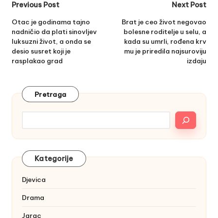
Post
Previous Post
Next Post
navigation
Otac je godinama tajno
Brat je ceo život negovao
nadničio da plati sinovljev
bolesne roditelje u selu, a
luksuzni život, a onda se
kada su umrli, rođena krv
desio susret koji je
mu je priredila najsuroviju
rasplakao grad
izdaju
Pretraga
Kategorije
Djevica
Drama
Jarac