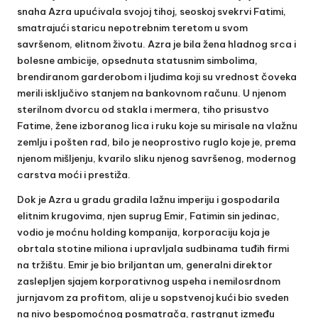
snaha Azra upućivala svojoj tihoj, seoskoj svekrvi Fatimi,
smatrajući staricu nepotrebnim teretom u svom
savršenom, elitnom životu. Azra je bila žena hladnog srca i
bolesne ambicije, opsednuta statusnim simbolima,
brendiranom garderobom i ljudima koji su vrednost čoveka
merili isključivo stanjem na bankovnom računu. U njenom
sterilnom dvorcu od stakla i mermera, tiho prisustvo
Fatime, žene izboranog lica i ruku koje su mirisale na vlažnu
zemlju i pošten rad, bilo je neoprostivo ruglo koje je, prema
njenom mišljenju, kvarilo sliku njenog savršenog, modernog
carstva moći i prestiža.
Dok je Azra u gradu gradila lažnu imperiju i gospodarila
elitnim krugovima, njen suprug Emir, Fatimin sin jedinac,
vodio je moćnu holding kompanija, korporaciju koja je
obrtala stotine miliona i upravljala sudbinama tuđih firmi
na tržištu. Emir je bio briljantan um, generalni direktor
zaslepljen sjajem korporativnog uspeha i nemilosrdnom
jurnjavom za profitom, ali je u sopstvenoj kući bio sveden
na nivo bespomoćnog posmatrača, rastrgnut između