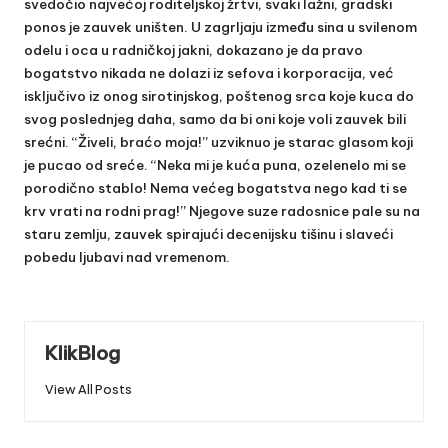
svedočio najvećoj roditeljskoj žrtvi, svaki lažni, gradski
ponos je zauvek uništen. U zagrljaju između sina u svilenom
odelu i oca u radničkoj jakni, dokazano je da pravo
bogatstvo nikada ne dolazi iz sefova i korporacija, već
isključivo iz onog sirotinjskog, poštenog srca koje kuca do
svog poslednjeg daha, samo da bi oni koje voli zauvek bili
srećni. “Živeli, braćo moja!” uzviknuo je starac glasom koji
je pucao od sreće. “Neka mi je kuća puna, ozelenelo mi se
porodično stablo! Nema većeg bogatstva nego kad ti se
krv vrati na rodni prag!” Njegove suze radosnice pale su na
staru zemlju, zauvek spirajući decenijsku tišinu i slaveći
pobedu ljubavi nad vremenom.
KlikBlog
View All Posts