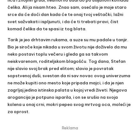
čelika. Ali ja nisam hteo. Znao sam, osećalo je moje staro
srce da će doći dan kada će te onaj tvoj veštački, lažni
svet sažvakati i ispljunuti, i da će ti trebati pravi, čist
komad čelika da te spasi iz tog blata.
Tarik je jeo drhtavim rukama, a suze su mu padale u tanjir.
Bio je siroče koje nikada u svom životu nije doživelo da mu
neko postavi toplu večeru i gleda ga sa takvom
neiskvarenom, roditeljskom blagošću. Tog dana, Stefan
nije slavio svoj brak pred elitom; slavio je povratak
sopstvenoj duši, svestan da ni sav novac ovog univerzuma
ne može kupiti ono mesto koje pripada majci, i da je njen
zagrljaj jedina istinska palata u kojoj vredi živeti. Njegova
arogancija je potpuno isparila, i on se srušio na svoja
kolena u onaj crni, mokri pepeo svog mrtvog oca, moleći je
za oprost.
Reklama