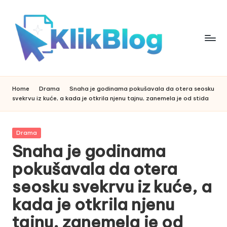
Skip
to
content
k
klikblog
li
Home
Drama
Snaha je godinama pokušavala da otera seosku
svekrvu iz kuće, a kada je otkrila njenu tajnu, zanemela je od stida
k
b
Posted
Drama
l
in
Snaha je godinama
o
pokušavala da otera
g
seosku svekrvu iz kuće, a
kada je otkrila njenu
tajnu, zanemela je od