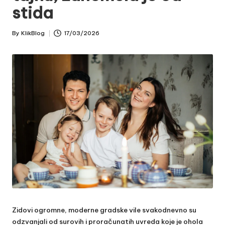
stida
By
KlikBlog
17/03/2026
Posted
by
Zidovi ogromne, moderne gradske vile svakodnevno su
odzvanjali od surovih i proračunatih uvreda koje je ohola