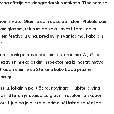
e žena oštrija od vinogradarskih makaza. Tiho sam se
mom životu. Glumila sam apsolutni slom. Plakala sam
vim glasom, rekla im da zovu investitora i da ću
jem festivalu vina, pred svim zvanicama, kako bih
“.
dan, slavili po novosadskim restoranima. A ja? Ja
ezavisnim ekološkim inspektorima iz inostranstva i
tradan snimile su Stefana kako baca prazne
jarugu.
ju, lokalnih političara, novinara i ljubitelja vina.
raši. Stefan je stajao za glavnim stolom, u skupom
tor“. Ljubica je blistala, primajući lažna saučešća