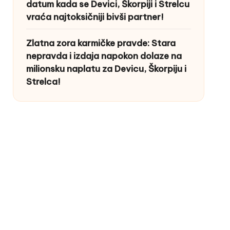
datum kada se Devici, Škorpiji i Strelcu
vraća najtoksičniji bivši partner!
Zlatna zora karmičke pravde: Stara
nepravda i izdaja napokon dolaze na
milionsku naplatu za Devicu, Škorpiju i
Strelca!