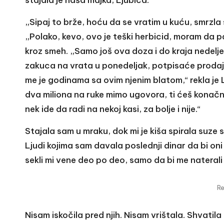
stajala je naša majka, Ljubica.
„Sipaj to brže, hoću da se vratim u kuću, smrzla
„Polako, kevo, ovo je teški herbicid, moram da p
kroz smeh. „Samo još ova doza i do kraja nedelje
zakuca na vrata u ponedeljak, potpisaće prodaju
me je godinama sa ovim njenim blatom,“ rekla je 
dva miliona na ruke mimo ugovora, ti ćeš konačno
nek ide da radi na nekoj kasi, za bolje i nije.“
Stajala sam u mraku, dok mi je kiša spirala suze
Ljudi kojima sam davala poslednji dinar da bi oni
sekli mi vene deo po deo, samo da bi me naterali 
R
Nisam iskočila pred njih. Nisam vrištala. Shvatila