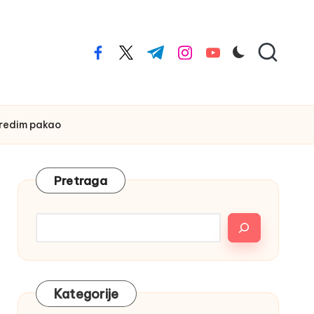
facebook.com
twitter.com
t.me
instagram.com
youtube.com
riredim pakao
Pretraga
Kategorije