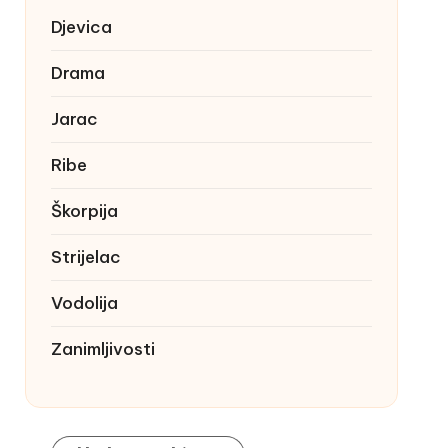
Djevica
Drama
Jarac
Ribe
Škorpija
Strijelac
Vodolija
Zanimljivosti