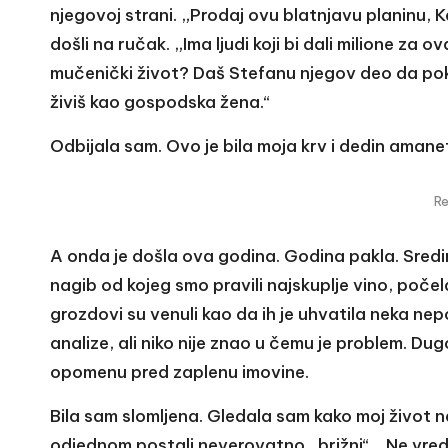
njegovoj strani. „Prodaj ovu blatnjavu planinu, K
došli na ručak. „Ima ljudi koji bi dali milione za
mučenički život? Daš Stefanu njegov deo da pokr
živiš kao gospodska žena.“
Odbijala sam. Ovo je bila moja krv i dedin amane
R
A onda je došla ova godina. Godina pakla. Sredin
nagib od kojeg smo pravili najskuplje vino, počela
grozdovi su venuli kao da ih je uhvatila neka 
analize, ali niko nije znao u čemu je problem. Du
opomenu pred zaplenu imovine.
Bila sam slomljena. Gledala sam kako moj život n
odjednom postali neverovatno „brižni“. „Ne vredi s