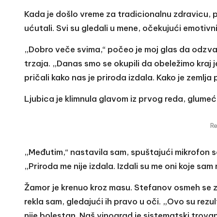
Kada je došlo vreme za tradicionalnu zdravicu, 
ućutali. Svi su gledali u mene, očekujući emotivn
„Dobro veče svima,“ počeo je moj glas da odzvan
trzaja. „Danas smo se okupili da obeležimo kraj 
pričali kako nas je priroda izdala. Kako je zemlja 
Ljubica je klimnula glavom iz prvog reda, glumeć
R
„Međutim,“ nastavila sam, spuštajući mikrofon sa
„Priroda me nije izdala. Izdali su me oni koje sam 
Žamor je krenuo kroz masu. Stefanov osmeh se za
rekla sam, gledajući ih pravo u oči. „Ovo su rezu
nije bolestan. Naš vinograd je sistematski trovan