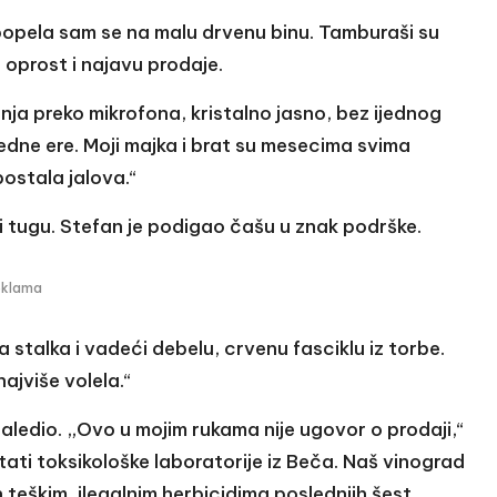
popela sam se na malu drvenu binu. Tamburaši su
i oprost i najavu prodaje.
ja preko mikrofona, kristalno jasno, bez ijednog
jedne ere. Moji majka i brat su mesecima svima
postala jalova.“
i tugu. Stefan je podigao čašu u znak podrške.
eklama
 stalka i vadeći debelu, crvenu fasciklu iz torbe.
najviše volela.“
ledio. „Ovo u mojim rukama nije ugovor o prodaji,“
ltati toksikološke laboratorije iz Beča. Naš vinograd
 teškim, ilegalnim herbicidima poslednjih šest