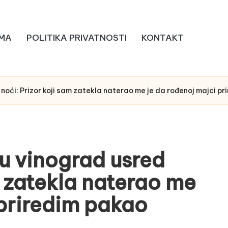
MA
POLITIKA PRIVATNOSTI
KONTAKT
 noći: Prizor koji sam zatekla naterao me je da rođenoj majci p
 u vinograd usred
m zatekla naterao me
 priredim pakao