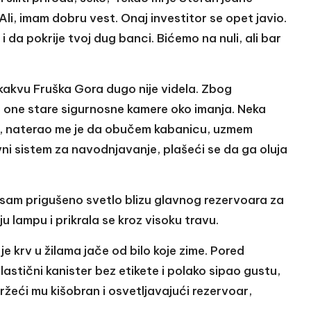
Ali, imam dobru vest. Onaj investitor se opet javio.
 da pokrije tvoj dug banci. Bićemo na nuli, ali bar
a kakvu Fruška Gora dugo nije videla. Zbog
e i one stare sigurnosne kamere oko imanja. Neka
nim, naterao me je da obučem kabanicu, uzmem
ni sistem za navodnjavanje, plašeći se da ga oluja
la sam prigušeno svetlo blizu glavnog rezervoara za
u lampu i prikrala se kroz visoku travu.
 je krv u žilama jače od bilo koje zime. Pored
astični kanister bez etikete i polako sipao gustu,
žeći mu kišobran i osvetljavajući rezervoar,