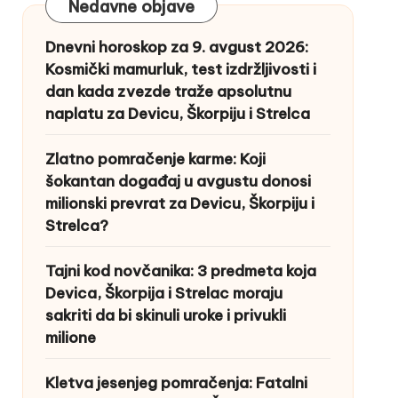
Nedavne objave
Dnevni horoskop za 9. avgust 2026:
Kosmički mamurluk, test izdržljivosti i
dan kada zvezde traže apsolutnu
naplatu za Devicu, Škorpiju i Strelca
Zlatno pomračenje karme: Koji
šokantan događaj u avgustu donosi
milionski prevrat za Devicu, Škorpiju i
Strelca?
Tajni kod novčanika: 3 predmeta koja
Devica, Škorpija i Strelac moraju
sakriti da bi skinuli uroke i privukli
milione
Kletva jesenjeg pomračenja: Fatalni