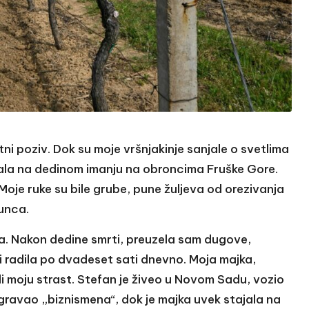
otni poziv. Dok su moje vršnjakinje sanjale o svetlima
tala na dedinom imanju na obroncima Fruške Gore.
oje ruke su bile grube, pune žuljeva od orezivanja
sunca.
la. Nakon dedine smrti, preuzela sam dugove,
 radila po dvadeset sati dnevno. Moja majka,
ili moju strast. Stefan je živeo u Novom Sadu, vozio
igravao „biznismena“, dok je majka uvek stajala na