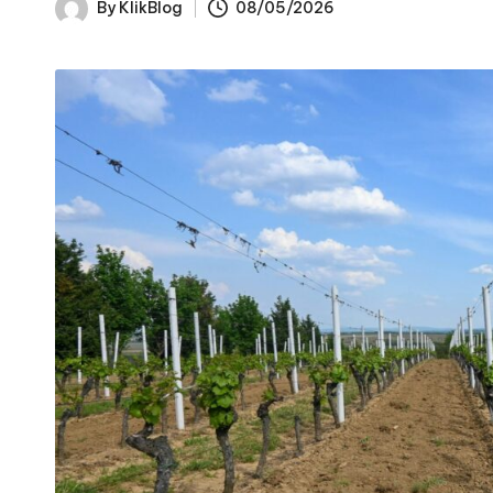
By
KlikBlog
08/05/2026
Posted
by