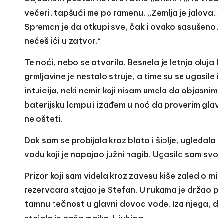
večeri, tapšući me po ramenu. „Zemlja je jalova. 
Spreman je da otkupi sve, čak i ovako sasušeno, i
nećeš ići u zatvor.“
Te noći, nebo se otvorilo. Besnela je letnja oluj
grmljavine je nestalo struje, a time su se ugasil
intuicija, neki nemir koji nisam umela da objas
baterijsku lampu i izađem u noć da proverim glav
ne ošteti.
Dok sam se probijala kroz blato i šiblje, ugleda
vodu koji je napajao južni nagib. Ugasila sam svoj
Prizor koji sam videla kroz zavesu kiše zaledio mi
rezervoara stajao je Stefan. U rukama je držao pl
tamnu tečnost u glavni dovod vode. Iza njega, dr