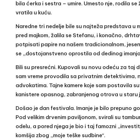
bila ćerka i sestra – umire. Umesto nje, rodila s
vratila u kuću.
Naredne tri nedelje bile su najteža predstava u 
pred majkom, žalila se Stefanu, i konačno, drhta
potpisati papire na našem tradicionalnom, jesen
se „dostojanstveno oprostila od dedinog imanja
Bili su presrećni. Kupovali su novu odeću za taj 
sam vreme provodila sa privatnim detektivima, n
advokatima. Tajne kamere koje sam postavila su
kanistere opasnog, zabranjenog otrova u staru 
Došao je dan festivala. Imanje je bilo prepuno gosti
Pod velikim drvenim paviljonom, svirali su tambu
odelu, a pored njega je bio i taj famozni „investi
komšija zbog „moje teške sudbine“.