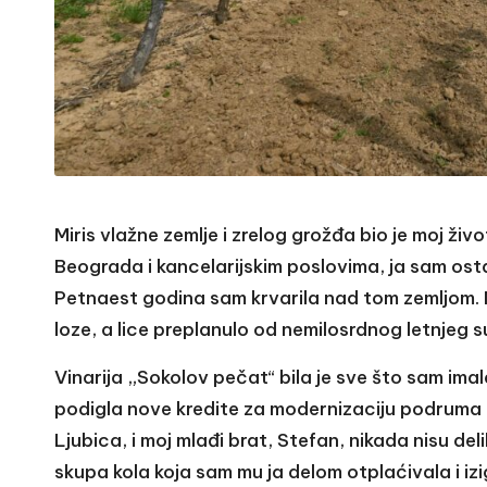
Miris vlažne zemlje i zrelog grožđa bio je moj živ
Beograda i kancelarijskim poslovima, ja sam os
Petnaest godina sam krvarila nad tom zemljom. M
loze, a lice preplanulo od nemilosrdnog letnjeg 
Vinarija „Sokolov pečat“ bila je sve što sam ima
podigla nove kredite za modernizaciju podruma i
Ljubica, i moj mlađi brat, Stefan, nikada nisu del
skupa kola koja sam mu ja delom otplaćivala i iz