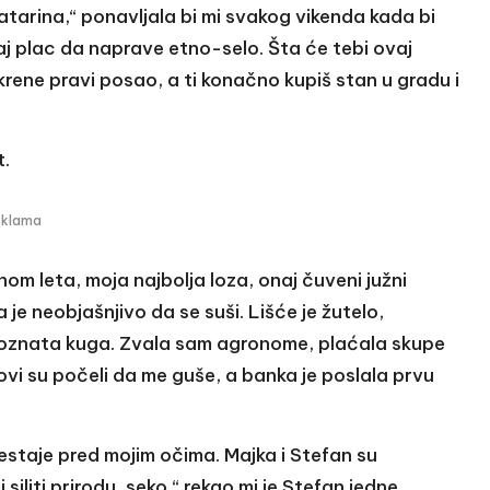
atarina,“ ponavljala bi mi svakog vikenda kada bi
 ovaj plac da naprave etno-selo. Šta će tebi ovaj
ene pravi posao, a ti konačno kupiš stan u gradu i
t.
eklama
om leta, moja najbolja loza, onaj čuveni južni
 je neobjašnjivo da se suši. Lišće je žutelo,
nepoznata kuga. Zvala sam agronome, plaćala skupe
govi su počeli da me guše, a banka je poslala prvu
estaje pred mojim očima. Majka i Stefan su
iliti prirodu, seko,“ rekao mi je Stefan jedne