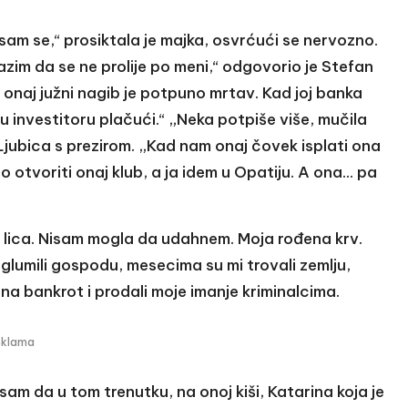
 sam se,“ prosiktala je majka, osvrćući se nervozno.
azim da se ne prolije po meni,“ odgovorio je Stefan
 onaj južni nagib je potpuno mrtav. Kad joj banka
 investitoru plačući.“ „Neka potpiše više, mučila
Ljubica s prezirom. „Kad nam onaj čovek isplati ona
 otvoriti onaj klub, a ja idem u Opatiju. A ona… pa
 s lica. Nisam mogla da udahnem. Moja rođena krv.
 glumili gospodu, mesecima su mi trovali zemlju,
na bankrot i prodali moje imanje kriminalcima.
eklama
 sam da u tom trenutku, na onoj kiši, Katarina koja je