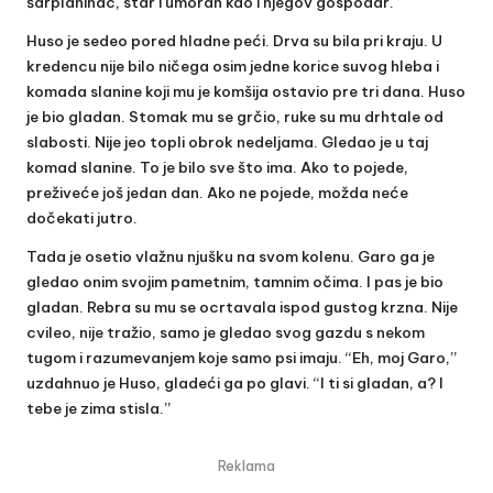
šarplaninac, star i umoran kao i njegov gospodar.
Huso je sedeo pored hladne peći. Drva su bila pri kraju. U
kredencu nije bilo ničega osim jedne korice suvog hleba i
komada slanine koji mu je komšija ostavio pre tri dana. Huso
je bio gladan. Stomak mu se grčio, ruke su mu drhtale od
slabosti. Nije jeo topli obrok nedeljama. Gledao je u taj
komad slanine. To je bilo sve što ima. Ako to pojede,
preživeće još jedan dan. Ako ne pojede, možda neće
dočekati jutro.
Tada je osetio vlažnu njušku na svom kolenu. Garo ga je
gledao onim svojim pametnim, tamnim očima. I pas je bio
gladan. Rebra su mu se ocrtavala ispod gustog krzna. Nije
cvileo, nije tražio, samo je gledao svog gazdu s nekom
tugom i razumevanjem koje samo psi imaju. “Eh, moj Garo,”
uzdahnuo je Huso, gladeći ga po glavi. “I ti si gladan, a? I
tebe je zima stisla.”
Reklama