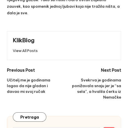
zauvek, kao spomenik jednoj ljubavi koja nije tražila ništa, a
dala je sve.
KlikBlog
View All Posts
Post
Previous Post
Next Post
navigation
Učitelj me je godinama
Svekrva je godinama
lagao da nije gladan i
ponižavala snaju jer je “sa
davao mi svoj ručak
sela”, a hvalila ćerku iz
Nemačke
Pretraga