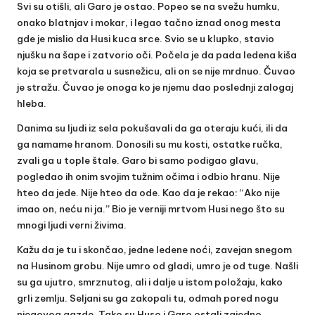
Svi su otišli, ali Garo je ostao. Popeo se na svežu humku,
onako blatnjav i mokar, i legao tačno iznad onog mesta
gde je mislio da Husi kuca srce. Svio se u klupko, stavio
njušku na šape i zatvorio oči. Počela je da pada ledena kiša
koja se pretvarala u susnežicu, ali on se nije mrdnuo. Čuvao
je stražu. Čuvao je onoga ko je njemu dao poslednji zalogaj
hleba.
Danima su ljudi iz sela pokušavali da ga oteraju kući, ili da
ga namame hranom. Donosili su mu kosti, ostatke ručka,
zvali ga u tople štale. Garo bi samo podigao glavu,
pogledao ih onim svojim tužnim očima i odbio hranu. Nije
hteo da jede. Nije hteo da ode. Kao da je rekao: “Ako nije
imao on, neću ni ja.” Bio je verniji mrtvom Husi nego što su
mnogi ljudi verni živima.
Kažu da je tu i skončao, jedne ledene noći, zavejan snegom
na Husinom grobu. Nije umro od gladi, umro je od tuge. Našli
su ga ujutro, smrznutog, ali i dalje u istom položaju, kako
grli zemlju. Seljani su ga zakopali tu, odmah pored nogu
njegovog gazde. Tako su Huso i Garo ostali zajedno