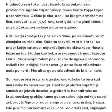
Hladnoća se u toku noći ušunjala kroz pukotine na
prozorima i ugasila taj slabašni plamen života koji je tinjao
u starom telu. Otišao je tiho, u snu, sa blagim osmehom na
licu, verovatno sanjajući onaj svet gde nema gladi i zime, i
gde ga čekaju svi oni koje je davno izgubio.
Našli su ga komšije tek posle dva dana, jer su primetili da iz
dimnjaka ne izlazi dim. Kada su razvalili vrata, zatekli su
prizor koji je naterao i najtvrđe ljude da skinu kape. Huso je
ležao mrtav, hladan kao led, a preko njegovih nogu ležao je
Garo. Pas je svojim telom pokušavao da ugreje gospodara,
cvileći tiho, odbijajući da poveruje da se Huso više nikada
neće pomeriti. Morali su ga na silu odvući da bi izneli telo.
Sahrana je bila brza i sirotinjska, onako kako to biva kad
umre neko ko nema nikoga. Opština je platila najjeftiniji
sanduk od jelovih dasaka, a grobari su iskopali raku na
kraju seoskog groblja, tamo gde se sahranjuju oni koje su svi
zaboravili. Nije bilo rodbine, nije bilo venaca, ni skupih suza.
Bilo je samo par komšija koji su došli da oduže red, cupkajući