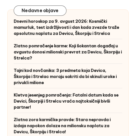
Nedavne objave
Dnevni horoskop za 9. avgust 2026: Kosmički
mamurluk, test izdržljivosti i dan kada zvezde traže
apsolutnu naplatu za Devicu, Škorpiju i Strelca
Zlatno pomračenje karme: Koji šokantan događaj u
avgustu donosi milionski prevrat za Devicu, Škorpiju i
Strelca?
Tajni kod novčanika: 3 predmeta koja Devica,
Škorpija i Strelac moraju sakriti da bi skinuli uroke i
privukli milione
Kletva jesenjeg pomračenja: Fatalni datum kada se
Devici, Škorpiji i Strelcu vraća najtoksičniji bivši
partner!
Zlatna zora karmičke pravde: Stara nepravda i
izdaja napokon dolaze na milionsku naplatu za
Devicu, Škorpiju i Strelca!