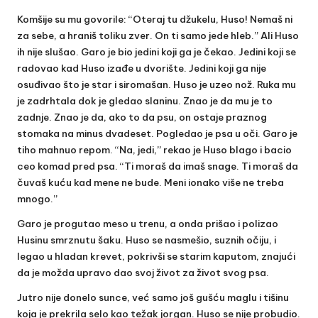
Komšije su mu govorile: “Oteraj tu džukelu, Huso! Nemaš ni
za sebe, a hraniš toliku zver. On ti samo jede hleb.” Ali Huso
ih nije slušao. Garo je bio jedini koji ga je čekao. Jedini koji se
radovao kad Huso izađe u dvorište. Jedini koji ga nije
osuđivao što je star i siromašan. Huso je uzeo nož. Ruka mu
je zadrhtala dok je gledao slaninu. Znao je da mu je to
zadnje. Znao je da, ako to da psu, on ostaje praznog
stomaka na minus dvadeset. Pogledao je psa u oči. Garo je
tiho mahnuo repom. “Na, jedi,” rekao je Huso blago i bacio
ceo komad pred psa. “Ti moraš da imaš snage. Ti moraš da
čuvaš kuću kad mene ne bude. Meni ionako više ne treba
mnogo.”
Garo je progutao meso u trenu, a onda prišao i polizao
Husinu smrznutu šaku. Huso se nasmešio, suznih očiju, i
legao u hladan krevet, pokrivši se starim kaputom, znajući
da je možda upravo dao svoj život za život svog psa.
Jutro nije donelo sunce, već samo još gušću maglu i tišinu
koja je prekrila selo kao težak jorgan. Huso se nije probudio.