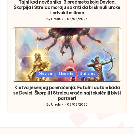
Tajni kod novčanika: 3 predmeta koja Devica,
Škorpija i Strelac moraju sakriti da bi skinuli uroke
i privukli milione
By
Urednik
08/08/2026
Posted
by
Posted
Djevica
Škorpija
Strijelac
in
Kletva jesenjeg pomračenja: Fatalni datum kada
se Devici, Škorpiji i Strelcu vraća najtoksičniji bivši
partner!
By
Urednik
08/08/2026
Posted
by