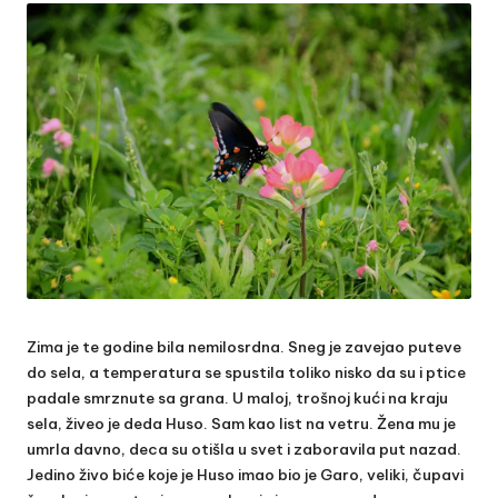
Zima je te godine bila nemilosrdna. Sneg je zavejao puteve
do sela, a temperatura se spustila toliko nisko da su i ptice
padale smrznute sa grana. U maloj, trošnoj kući na kraju
sela, živeo je deda Huso. Sam kao list na vetru. Žena mu je
umrla davno, deca su otišla u svet i zaboravila put nazad.
Jedino živo biće koje je Huso imao bio je Garo, veliki, čupavi