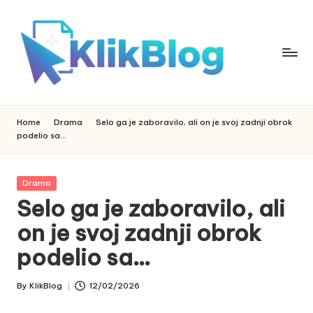
Skip
to
content
k
klikblog
li
Home
Drama
Selo ga je zaboravilo, ali on je svoj zadnji obrok
podelio sa…
k
b
Posted
Drama
l
in
Selo ga je zaboravilo, ali
o
on je svoj zadnji obrok
g
podelio sa…
By
KlikBlog
12/02/2026
Posted
by