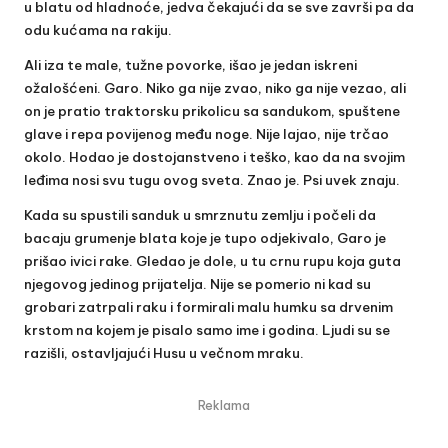
u blatu od hladnoće, jedva čekajući da se sve završi pa da
odu kućama na rakiju.
Ali iza te male, tužne povorke, išao je jedan iskreni
ožalošćeni. Garo. Niko ga nije zvao, niko ga nije vezao, ali
on je pratio traktorsku prikolicu sa sandukom, spuštene
glave i repa povijenog među noge. Nije lajao, nije trčao
okolo. Hodao je dostojanstveno i teško, kao da na svojim
leđima nosi svu tugu ovog sveta. Znao je. Psi uvek znaju.
Kada su spustili sanduk u smrznutu zemlju i počeli da
bacaju grumenje blata koje je tupo odjekivalo, Garo je
prišao ivici rake. Gledao je dole, u tu crnu rupu koja guta
njegovog jedinog prijatelja. Nije se pomerio ni kad su
grobari zatrpali raku i formirali malu humku sa drvenim
krstom na kojem je pisalo samo ime i godina. Ljudi su se
razišli, ostavljajući Husu u večnom mraku.
Reklama