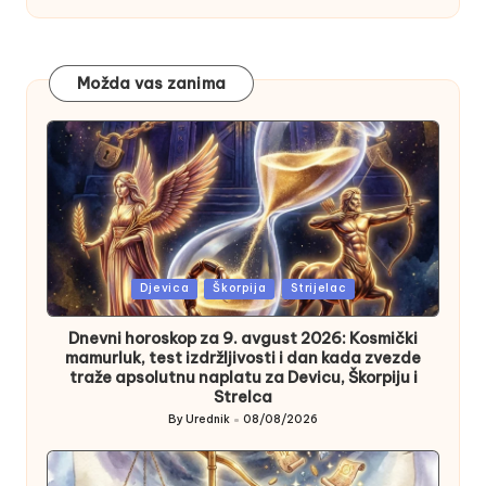
Možda vas zanima
Posted
Djevica
Škorpija
Strijelac
in
Dnevni horoskop za 9. avgust 2026: Kosmički
mamurluk, test izdržljivosti i dan kada zvezde
traže apsolutnu naplatu za Devicu, Škorpiju i
Strelca
By
Urednik
08/08/2026
Posted
by