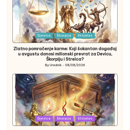
Posted
Djevica
Škorpija
Strijelac
in
Zlatno pomračenje karme: Koji šokantan događaj
u avgustu donosi milionski prevrat za Devicu,
Škorpiju i Strelca?
By
Urednik
08/08/2026
Posted
by
Posted
Djevica
Škorpija
Strijelac
in