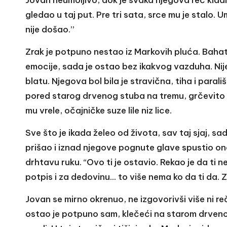
gledao u taj put. Pre tri sata, srce mu je stalo. U
nije došao.”
Zrak je potpuno nestao iz Markovih pluća. Bahati
emocije, sada je ostao bez ikakvog vazduha. Nije 
blatu. Njegova bol bila je stravična, tiha i para
pored starog drvenog stuba na tremu, grčevito 
mu vrele, očajničke suze lile niz lice.
Sve što je ikada želeo od života, sav taj sjaj, s
prišao i iznad njegove pognute glave spustio o
drhtavu ruku. “Ovo ti je ostavio. Rekao je da ti
potpis i za dedovinu… to više nema ko da ti da. 
Jovan se mirno okrenuo, ne izgovorivši više ni re
ostao je potpuno sam, klečeći na starom drveno