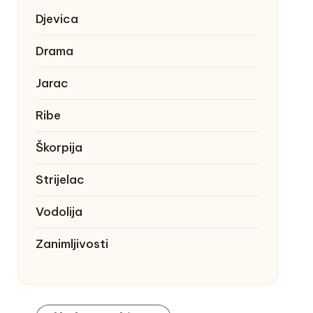
Djevica
Drama
Jarac
Ribe
Škorpija
Strijelac
Vodolija
Zanimljivosti