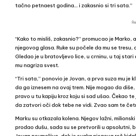
tačno petnaest godina… i zakasnio si tri sata.”
R
“Kako to misliš, zakasnio?” promucao je Marko, a 
njegovog glasa. Ruke su počele da mu se tresu,
Gledao je u bratovljevo lice, u crninu, u taj stari
mu nagriza svest.
“Tri sata,” ponovio je Jovan, a prva suza mu je kli
da ga iznesem na ovaj trem. Nije mogao da diše, al
pravo u tu kapiju kroz koju si sad ušao. Čekao te je
da zatvori oči dok tebe ne vidi. Zvao sam te četr
Marku su otkazala kolena. Njegov lažni, milionski 
prodao dušu, sada su se pretvorili u apsolutni, b
Jovan neumoljivo, dok je svaka njegova reč kida