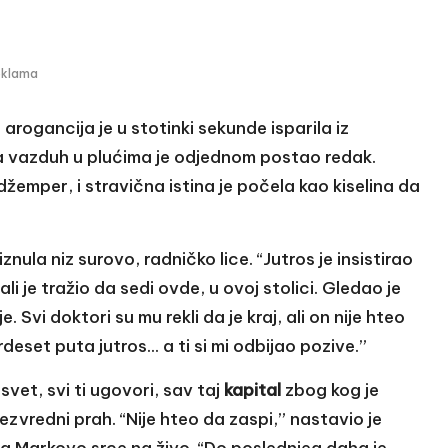
eklama
arogancija je u stotinki sekunde isparila iz
 a vazduh u plućima je odjednom postao redak.
 džemper, i stravična istina je počela kao kiselina da
znula niz surovo, radničko lice. “Jutros je insistirao
i je tražio da sedi ovde, u ovoj stolici. Gledao je
. Svi doktori su mu rekli da je kraj, ali on nije hteo
deset puta jutros… a ti si mi odbijao pozive.”
svet, svi ti ugovori, sav taj
kapital
zbog kog je
ezvredni prah. “Nije hteo da zaspi,” nastavio je
la Markovo srce na živo. “Do poslednjeg daha je