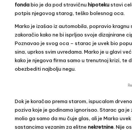
fonda
bio je da pod stravičnu
hipoteku
stavi ce
potpis njegovog starog, teško bolesnog oca.
Marko je izašao iz automobila, popravio kragnu 
zakoračio kako ne bi isprljao svoje dizajnirane c
Poznavao je svog oca – starac je uvek bio popus
sina, uprkos svim uvredama. Marko je u glavi već
kako je njegova firma samo u trenutnoj krizi, te 
obezbediti najbolju negu.
R
Dok je koračao prema starom, ispucalom drveno
poziva koje je godinama ignorisao. Starac ga je z
molio ga samo da mu čuje glas, ali je Marko uve
sastancima vezanim za elitne
nekretnine
. Nije 