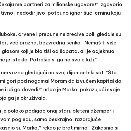
kaju me partneri za milionske ugovore!” izgovorio
tivno i nedodirljivo, potpuno ignorišući crninu koju
duboke, crvene i prepune neizrecive boli, gledale su
ktor, već prazna, bezvredna senka. “Nemaš ti više
glasom koji je bio tiši od šapata, ali je odjeknuo
je isteklo. Potrošio si ga na svoje laži.”
 nervozno gledajući na svoj dijamantski sat. “Šta
 da mi gori pod nogama! Moram da izvučem
kapital
do
 i idi ga dovedi!” urlao je Marko, pokazujući svoje
oja ga je okruživala.
an je polako podigao onaj stari, pleteni džemper i
egovom pogledu, samo beskrajno, razarajuće
asnio si, Marko,” rekao je brat mirno. “Zakasnio si