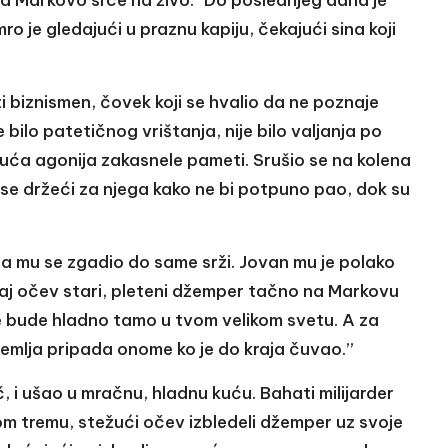
mro je gledajući u praznu kapiju, čekajući sina koji
 biznismen, čovek koji se hvalio da ne poznaje
bilo patetičnog vrištanja, nije bilo valjanja po
lišuća agonija zakasnele pameti. Srušio se na kolena
se držeći za njega kako ne bi potpuno pao, dok su
ada mu se zgadio do same srži. Jovan mu je polako
naj očev stari, pleteni džemper tačno na Markovu
 ne bude hladno tamo u tvom velikom svetu. A za
Zemlja pripada onome ko je do kraja čuvao.”
č, i ušao u mračnu, hladnu kuću. Bahati milijarder
m tremu, stežući očev izbledeli džemper uz svoje