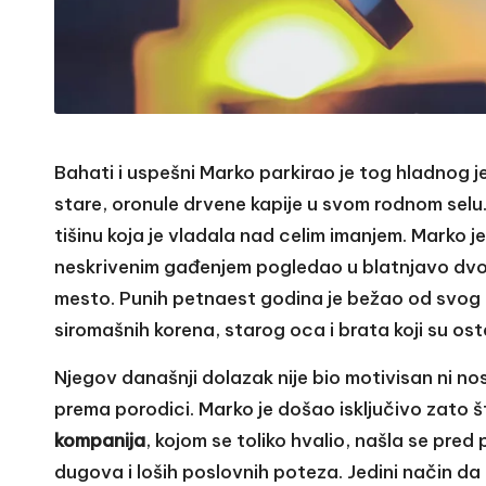
Bahati i uspešni Marko parkirao je tog hladnog 
stare, oronule drvene kapije u svom rodnom sel
tišinu koja je vladala nad celim imanjem. Marko 
neskrivenim gađenjem pogledao u blatnjavo dvor
mesto. Punih petnaest godina je bežao od svog p
siromašnih korena, starog oca i brata koji su osta
Njegov današnji dolazak nije bio motivisan ni nos
prema porodici. Marko je došao isključivo zato š
kompanija
, kojom se toliko hvalio, našla se pr
dugova i loših poslovnih poteza. Jedini način d