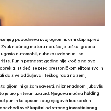
jesenjeg popodneva svoj ogromni, crni džip ispred
u. Zvuk moćnog motora narušio je tešku, grobnu
je ugasio automobil, duboko uzdahnuo i sa
ište. Punih petnaest godina nije kročio na ovo
orekla, stideći se pred prestoničkom elitom svojih
li da žive od žuljeva i teškog rada na zemlji.
talgijom, ni grižom savesti, ni iznenadnom ljubavlju
to je bio priteran uza zid. Njegova moćna
holding
ed potpunim kolapsom zbog njegovih kockarskih
a obezbedi svež
kapital
od stranog
investicionog