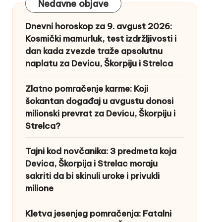
Nedavne objave
Dnevni horoskop za 9. avgust 2026:
Kosmički mamurluk, test izdržljivosti i
dan kada zvezde traže apsolutnu
naplatu za Devicu, Škorpiju i Strelca
Zlatno pomračenje karme: Koji
šokantan događaj u avgustu donosi
milionski prevrat za Devicu, Škorpiju i
Strelca?
Tajni kod novčanika: 3 predmeta koja
Devica, Škorpija i Strelac moraju
sakriti da bi skinuli uroke i privukli
milione
Kletva jesenjeg pomračenja: Fatalni