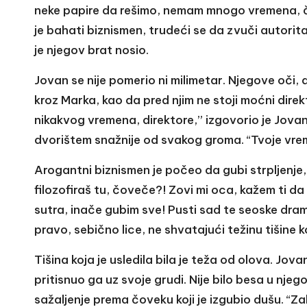
neke papire da rešimo, nemam mnogo vremena, če
je bahati biznismen, trudeći se da zvuči autorita
je njegov brat nosio.
Jovan se nije pomerio ni milimetar. Njegove oči, 
kroz Marka, kao da pred njim ne stoji moćni dire
nikakvog vremena, direktore,” izgovorio je Jovan 
dvorištem snažnije od svakog groma. “Tvoje vreme 
Arogantni biznismen je počeo da gubi strpljenje,
filozofiraš tu, čoveče?! Zovi mi oca, kažem ti
sutra, inače gubim sve! Pusti sad te seoske drame
pravo, sebično lice, ne shvatajući težinu tišine k
Tišina koja je usledila bila je teža od olova. Jov
pritisnuo ga uz svoje grudi. Nije bilo besa u nj
sažaljenje prema čoveku koji je izgubio dušu. “Zak