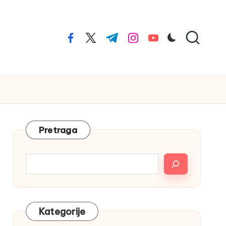
facebook.com
twitter.com
t.me
instagram.com
youtube.com
Pretraga
Kategorije