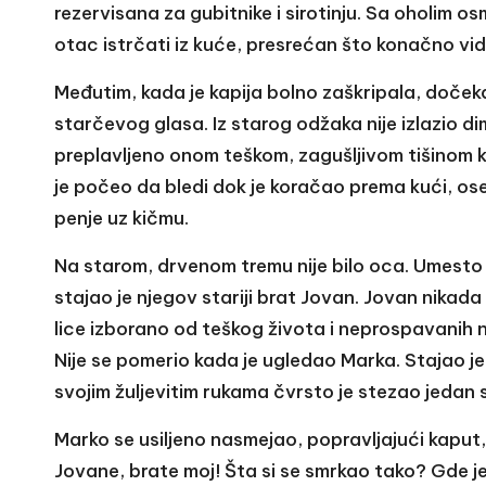
rezervisana za gubitnike i sirotinju. Sa oholim 
otac istrčati iz kuće, presrećan što konačno vid
Međutim, kada je kapija bolno zaškripala, dočekal
starčevog glasa. Iz starog odžaka nije izlazio di
preplavljeno onom teškom, zagušljivom tišinom k
je počeo da bledi dok je koračao prema kući, ose
penje uz kičmu.
Na starom, drvenom tremu nije bilo oca. Umesto
stajao je njegov stariji brat Jovan. Jovan nikada 
lice izborano od teškog života i neprospavanih 
Nije se pomerio kada je ugledao Marka. Stajao je
svojim žuljevitim rukama čvrsto je stezao jedan s
Marko se usiljeno nasmejao, popravljajući kaput, 
Jovane, brate moj! Šta si se smrkao tako? Gde j