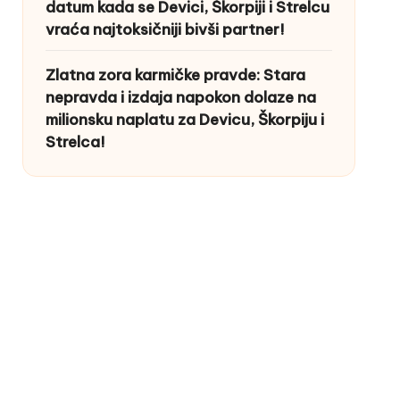
datum kada se Devici, Škorpiji i Strelcu
vraća najtoksičniji bivši partner!
Zlatna zora karmičke pravde: Stara
nepravda i izdaja napokon dolaze na
milionsku naplatu za Devicu, Škorpiju i
Strelca!