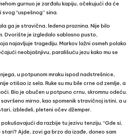
osmehom gurnuo je zarđalu kapiju, očekujući da će
i svog “uspešnog” sina.
a ga je stravična, ledena praznina. Nije bilo
m. Dvorište je izgledalo sablasno pusto,
oja najavljuje tragediju. Markov lažni osmeh polako
ćajući neobjašnjivu, parališuću jezu kako mu se
 njega, u potpunom mraku ispod nadstrešnice,
nije otišao iz sela. Ruke su mu bile crne od zemlje, a
noći. Bio je obučen u potpuno crnu, skromnu odeću.
 savršeno mirno, kao spomenik stravičnoj istini, a u
tari, izbledeli, pleteni očev džemper.
pokušavajući da razbije tu jezivu tenziju. “Gde si,
e stari? Ajde, zovi ga brzo da izađe, doneo sam