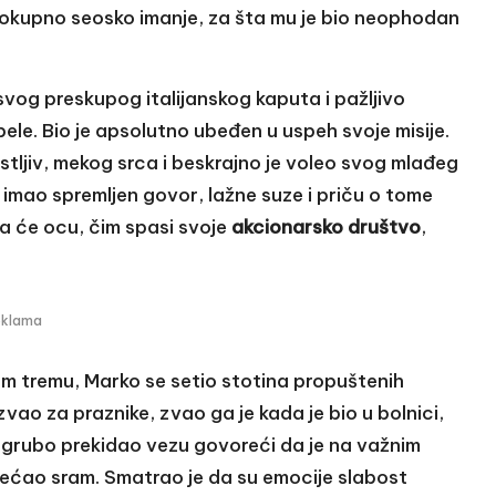
lokupno seosko imanje, za šta mu je bio neophodan
svog preskupog italijanskog kaputa i pažljivo
ipele. Bio je apsolutno ubeđen u uspeh svoje misije.
tljiv, mekog srca i beskrajno je voleo svog mlađeg
 imao spremljen govor, lažne suze i priču o tome
da će ocu, čim spasi svoje
akcionarsko društvo
,
eklama
m tremu, Marko se setio stotina propuštenih
vao za praznike, zvao ga je kada je bio u bolnici,
k grubo prekidao vezu govoreći da je na važnim
osećao sram. Smatrao je da su emocije slabost