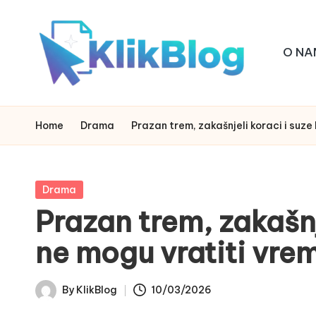
Skip
O NA
to
content
k
klikblog
li
Home
Drama
Prazan trem, zakašnjeli koraci i suze
k
b
Posted
Drama
in
Prazan trem, zakašnj
l
ne mogu vratiti vre
o
g
By
KlikBlog
10/03/2026
Posted
by