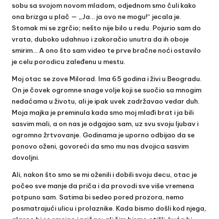
sobu sa svojom novom mladom, odjednom smo čuli kako
ona brizga u plač — „Ja… ja ovo ne mogu!“ jecala je.
Stomak mi se zgrčio; nešto nije bilo u redu. Pojurio sam do
vrata, duboko udahnuo i zakoračio unutra da ih oboje
smirim… A ono što sam video te prve bračne noći ostavilo
je celu porodicu zaleđenu u mestu.
Moj otac se zove Milorad. Ima 65 godina i živi u Beogradu.
On je čovek ogromne snage volje koji se suočio sa mnogim
nedaćama u životu, ali je ipak uvek zadržavao vedar duh.
Moja majka je preminula kada smo moj mlađi brat i ja bili
sasvim mali, a on nas je odgajao sam, uz svu svoju ljubav i
ogromno žrtvovanje. Godinama je uporno odbijao da se
ponovo oženi, govoreći da smo mu nas dvojica sasvim
dovoljni.
Ali, nakon što smo se mi oženili i dobili svoju decu, otac je
počeo sve manje da priča i da provodi sve više vremena
potpuno sam. Satima bi sedeo pored prozora, nemo
posmatrajući ulicu i prolaznike. Kada bismo došli kod njega,