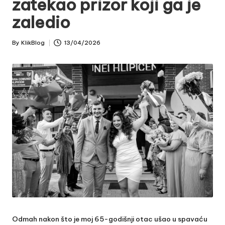
zatekao prizor koji ga je
zaledio
By
KlikBlog
13/04/2026
Posted
by
Odmah nakon što je moj 65-godišnji otac ušao u spavaću