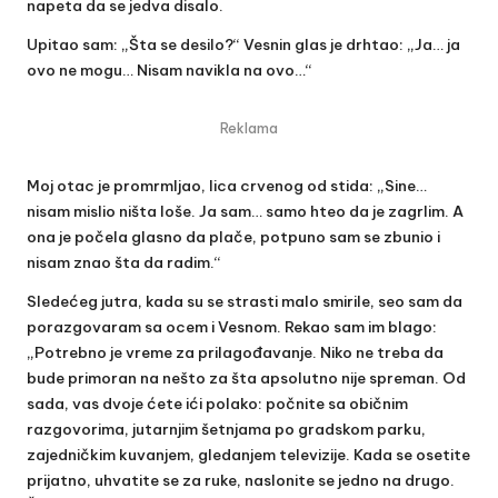
napeta da se jedva disalo.
Upitao sam: „Šta se desilo?“ Vesnin glas je drhtao: „Ja… ja
ovo ne mogu… Nisam navikla na ovo…“
Reklama
Moj otac je promrmljao, lica crvenog od stida: „Sine…
nisam mislio ništa loše. Ja sam… samo hteo da je zagrlim. A
ona je počela glasno da plače, potpuno sam se zbunio i
nisam znao šta da radim.“
Sledećeg jutra, kada su se strasti malo smirile, seo sam da
porazgovaram sa ocem i Vesnom. Rekao sam im blago:
„Potrebno je vreme za prilagođavanje. Niko ne treba da
bude primoran na nešto za šta apsolutno nije spreman. Od
sada, vas dvoje ćete ići polako: počnite sa običnim
razgovorima, jutarnjim šetnjama po gradskom parku,
zajedničkim kuvanjem, gledanjem televizije. Kada se osetite
prijatno, uhvatite se za ruke, naslonite se jedno na drugo.