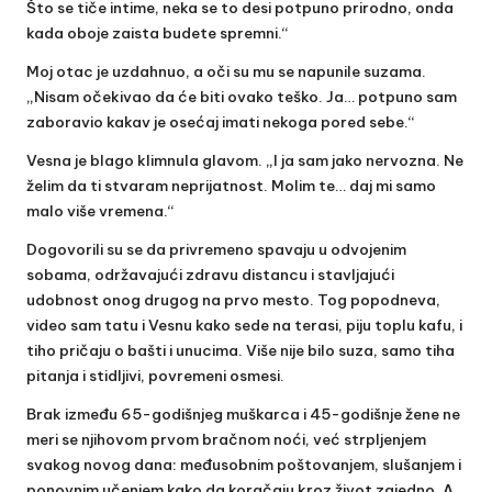
Što se tiče intime, neka se to desi potpuno prirodno, onda
kada oboje zaista budete spremni.“
Moj otac je uzdahnuo, a oči su mu se napunile suzama.
„Nisam očekivao da će biti ovako teško. Ja… potpuno sam
zaboravio kakav je osećaj imati nekoga pored sebe.“
Vesna je blago klimnula glavom. „I ja sam jako nervozna. Ne
želim da ti stvaram neprijatnost. Molim te… daj mi samo
malo više vremena.“
Dogovorili su se da privremeno spavaju u odvojenim
sobama, održavajući zdravu distancu i stavljajući
udobnost onog drugog na prvo mesto. Tog popodneva,
video sam tatu i Vesnu kako sede na terasi, piju toplu kafu, i
tiho pričaju o bašti i unucima. Više nije bilo suza, samo tiha
pitanja i stidljivi, povremeni osmesi.
Brak između 65-godišnjeg muškarca i 45-godišnje žene ne
meri se njihovom prvom bračnom noći, već strpljenjem
svakog novog dana: međusobnim poštovanjem, slušanjem i
ponovnim učenjem kako da koračaju kroz život zajedno. A