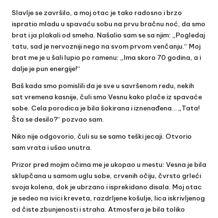
Slavlje se završilo, a moj otac je tako radosno i brzo
ispratio mladu u spavaću sobu na prvu bračnu noć, da smo
brat i ja plakali od smeha. Našalio sam se sa njim: „Pogledaj
tatu, sad je nervozniji nego na svom prvom venčanju.“ Moj
brat me je u šali lupio po ramenu: „Ima skoro 70 godina, a i
dalje je pun energije!“
Baš kada smo pomislili da je sve u savršenom redu, nekih
sat vremena kasnije, čuli smo Vesnu kako plače iz spavaće
sobe. Cela porodica je bila šokirana i iznenađena… „Tata!
Šta se desilo?“ pozvao sam.
Niko nije odgovorio, čuli su se samo teški jecaji. Otvorio
sam vrata i ušao unutra.
Prizor pred mojim očima me je ukopao u mestu: Vesna je bila
sklupčana u samom uglu sobe, crvenih očiju, čvrsto grleći
svoja kolena, dok je ubrzano i isprekidano disala. Moj otac
je sedeo na ivici kreveta, razdrljene košulje, lica iskrivljenog
od čiste zbunjenosti i straha. Atmosfera je bila toliko