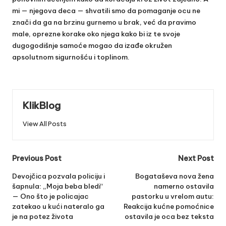
mi — njegova deca — shvatili smo da pomaganje ocu ne
znači da ga na brzinu gurnemo u brak, već da pravimo
male, oprezne korake oko njega kako bi iz te svoje
dugogodišnje samoće mogao da izađe okružen
apsolutnom sigurnošću i toplinom.
KlikBlog
View All Posts
Post
Previous Post
Next Post
navigation
Devojčica pozvala policiju i
Bogataševa nova žena
šapnula: „Moja beba bledi“
namerno ostavila
— Ono što je policajac
pastorku u vrelom autu:
zatekao u kući nateralo ga
Reakcija kućne pomoćnice
je na potez života
ostavila je oca bez teksta