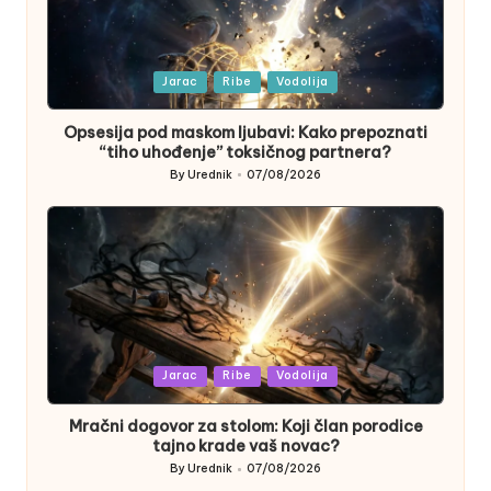
Posted
Jarac
Ribe
Vodolija
in
Opsesija pod maskom ljubavi: Kako prepoznati
“tiho uhođenje” toksičnog partnera?
By
Urednik
07/08/2026
Posted
by
Posted
Jarac
Ribe
Vodolija
in
Mračni dogovor za stolom: Koji član porodice
tajno krade vaš novac?
By
Urednik
07/08/2026
Posted