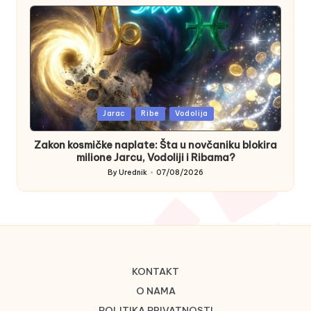
by
Posted
Jarac
Ribe
Vodolija
in
Zakon kosmičke naplate: Šta u novčaniku blokira
milione Jarcu, Vodoliji i Ribama?
By
Urednik
07/08/2026
Posted
by
KONTAKT
O NAMA
POLITIKA PRIVATNOSTI