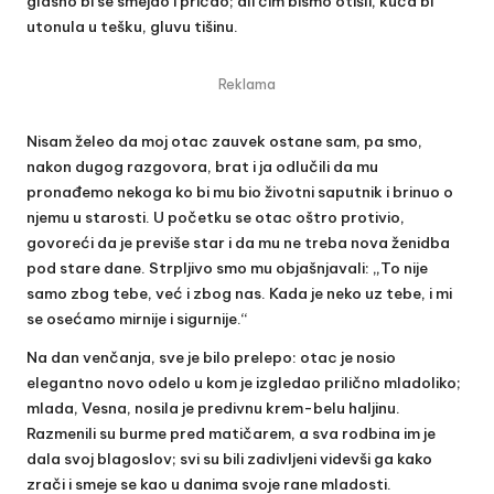
glasno bi se smejao i pričao; ali čim bismo otišli, kuća bi
utonula u tešku, gluvu tišinu.
Reklama
Nisam želeo da moj otac zauvek ostane sam, pa smo,
nakon dugog razgovora, brat i ja odlučili da mu
pronađemo nekoga ko bi mu bio životni saputnik i brinuo o
njemu u starosti. U početku se otac oštro protivio,
govoreći da je previše star i da mu ne treba nova ženidba
pod stare dane. Strpljivo smo mu objašnjavali: „To nije
samo zbog tebe, već i zbog nas. Kada je neko uz tebe, i mi
se osećamo mirnije i sigurnije.“
Na dan venčanja, sve je bilo prelepo: otac je nosio
elegantno novo odelo u kom je izgledao prilično mladoliko;
mlada, Vesna, nosila je predivnu krem-belu haljinu.
Razmenili su burme pred matičarem, a sva rodbina im je
dala svoj blagoslov; svi su bili zadivljeni videvši ga kako
zrači i smeje se kao u danima svoje rane mladosti.