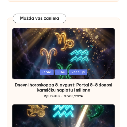
Možda vas zanima
Posted
Jarac
Ribe
Vodolija
in
Dnevni horoskop za 8. avgust: Portal 8-8 donosi
karmičku naplatu i milione
By
Urednik
07/08/2026
Posted
by