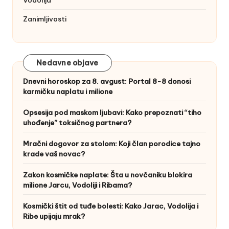
Zanimljivosti
Nedavne objave
Dnevni horoskop za 8. avgust: Portal 8-8 donosi
karmičku naplatu i milione
Opsesija pod maskom ljubavi: Kako prepoznati “tiho
uhođenje” toksičnog partnera?
Mračni dogovor za stolom: Koji član porodice tajno
krade vaš novac?
Zakon kosmičke naplate: Šta u novčaniku blokira
milione Jarcu, Vodoliji i Ribama?
Kosmički štit od tuđe bolesti: Kako Jarac, Vodolija i
Ribe upijaju mrak?