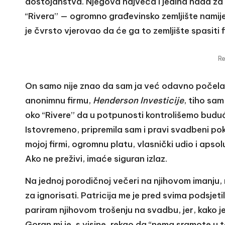
dostojanstva. Njegova najveća i jedina nada za 
“Rivera” — ogromno građevinsko zemljište namijen
je čvrsto vjerovao da će ga to zemljište spasiti f
R
On samo nije znao da sam ja već odavno počela 
anonimnu firmu,
Henderson Investicije
, tiho sam
oko “Rivere” da u potpunosti kontrolišemo buduć
Istovremeno, pripremila sam i pravi svadbeni po
mojoj firmi, ogromnu platu, vlasnički udio i apso
Ako ne preživi, imaće siguran izlaz.
Na jednoj porodičnoj večeri na njihovom imanju
za ignorisati. Patricija me je pred svima podsjet
pariram njihovom trošenju na svadbu, jer, kako je
Goran mi je, s visine, rekao da “nema sramote u t