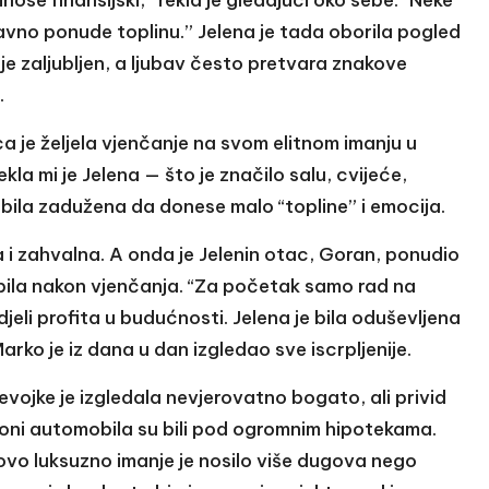
ose finansijski,” rekla je gledajući oko sebe. “Neke
vno ponude toplinu.” Jelena je tada oborila pogled
o je zaljubljen, a ljubav često pretvara znakove
.
ca je željela vjenčanje na svom elitnom imanju u
ekla mi je Jelena — što je značilo salu, cvijeće,
, bila zadužena da donese malo “topline” i emocija.
 zahvalna. A onda je Jelenin otac, Goran, ponudio
ila nakon vjenčanja. “Za početak samo rad na
li profita u budućnosti. Jelena je bila oduševljena
Marko je iz dana u dan izgledao sve iscrpljenije.
vojke je izgledala nevjerovatno bogato, ali privid
loni automobila su bili pod ogromnim hipotekama.
govo luksuzno imanje je nosilo više dugova nego