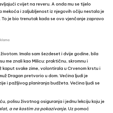
ljajući cvijet na reveru. A onda mu se tijelo
mekoća i zaljubljenost iz njegovih očiju nestala je
. To je bio trenutak kada se ovo vjenčanje zapravo
eklama
 životom. Imala sam šezdeset i dvije godine, bila
u me znali kao Milicu: praktičnu, skromnu i
ž kaput svake zime, volontirala u Crvenom krstu i
i muž Dragan pretvorio u dom. Većina ljudi je
e i pažljivog planiranja budžeta. Većina ljudi se
, polisu životnog osiguranja i jednu lekciju koju je
lat, a ne kostim za pokazivanje.
Uz pomoć