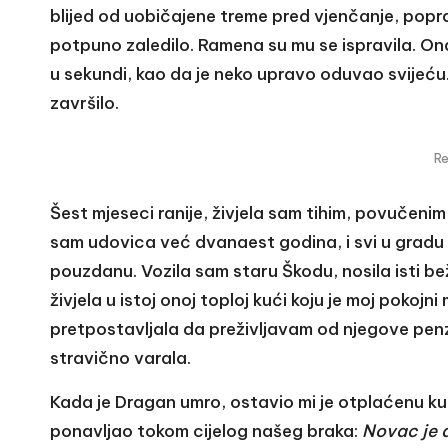
blijed od uobičajene treme pred vjenčanje, poprav
potpuno zaledilo. Ramena su mu se ispravila. Ona 
u sekundi, kao da je neko upravo oduvao svijeću
završilo.
R
Šest mjeseci ranije, živjela sam tihim, povučenim
sam udovica već dvanaest godina, i svi u gradu s
pouzdanu. Vozila sam staru Škodu, nosila isti be
živjela u istoj onoj toploj kući koju je moj pokojn
pretpostavljala da preživljavam od njegove penzij
stravično varala.
Kada je Dragan umro, ostavio mi je otplaćenu kuću
ponavljao tokom cijelog našeg braka:
Novac je a