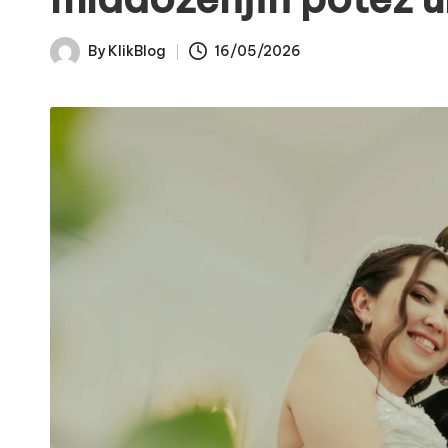
By
KlikBlog
16/05/2026
Posted
by