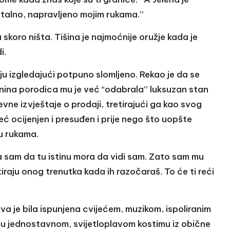
ntalno, napravljeno mojim rukama.”
 skoro ništa. Tišina je najmoćnije oružje kada je
i.
ju izgledajući potpuno slomljeno. Rekao je da se
lenina porodica mu je već “odabrala” luksuzan stan
vne izvještaje o prodaji, tretirajući ga kao svog
eć ocijenjen i presuđen i prije nego što uopšte
 u rukama.
a sam da tu istinu mora da vidi sam. Zato sam mu
tiraju onog trenutka kada ih razočaraš. To će ti reći
kva je bila ispunjena cvijećem, muzikom, ispoliranim
 u jednostavnom, svijetloplavom kostimu iz obične