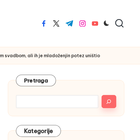
facebook.com
twitter.com
t.me
instagram.com
youtube.com
om svadbom, ali ih je mladoženjin potez uništio
Pretraga
Kategorije