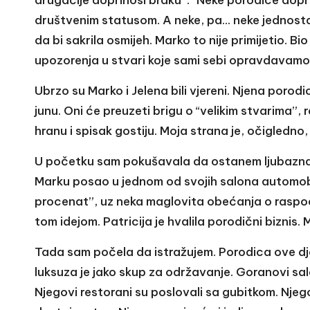
drugačije doprinosi braku”. “Neke porodice doprin
društvenim statusom. A neke, pa… neke jednosta
da bi sakrila osmijeh. Marko to nije primijetio. Bi
upozorenja u stvari koje sami sebi opravdavamo
Ubrzo su Marko i Jelena bili vjereni. Njena porodi
junu. Oni će preuzeti brigu o “velikim stvarima”, r
hranu i spisak gostiju. Moja strana je, očigledno
U početku sam pokušavala da ostanem ljubazna i
Marku posao u jednom od svojih salona automob
procenat”, uz neka maglovita obećanja o raspodje
tom idejom. Patricija je hvalila porodični biznis. 
Tada sam počela da istražujem. Porodica ove dje
luksuza je jako skup za održavanje. Goranovi sa
Njegovi restorani su poslovali sa gubitkom. Nje