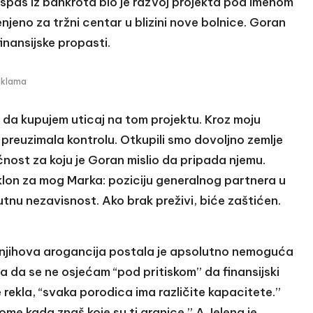
spas iz bankrota bio je razvoj projekta pod imenom
jeno za tržni centar u blizini nove bolnice. Goran
inansijske propasti.
eklama
da kupujem uticaj na tom projektu. Kroz moju
 preuzimala kontrolu. Otkupili smo dovoljno zemlje
nost za koju je Goran mislio da pripada njemu.
klon za mog Marka: poziciju generalnog partnera u
lutnu nezavisnost. Ako brak preživi, biće zaštićen.
, njihova arogancija postala je apsolutno nemoguća
ila da se ne osjećam “pod pritiskom” da finansijski
 rekla, “svaka porodica ima različite kapacitete.”
ome kada znaš koje su ti granice.” A Jelena je