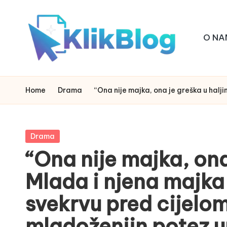
Skip
O NA
to
content
k
klikblog
li
Home
Drama
“Ona nije majka, ona je greška u halj
k
b
Posted
Drama
in
“Ona nije majka, ona 
l
Mlada i njena majka
o
svekrvu pred cijelom
g
mladoženjin potez u