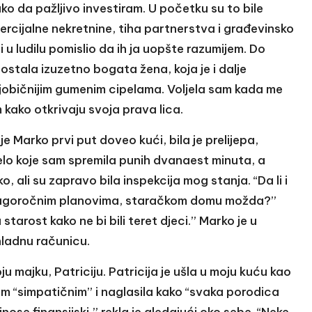
ko da pažljivo investiram. U početku su to bile
ercijalne nekretnine, tiha partnerstva i građevinsko
ni u ludilu pomislio da ih ja uopšte razumijem. Do
stala izuzetno bogata žena, koja je i dalje
ajobičnijim gumenim cipelama. Voljela sam kada me
m kako otkrivaju svoja prava lica.
je Marko prvi put doveo kući, bila je prelijepa,
djelo koje sam spremila punih dvanaest minuta, a
, ali su zapravo bila inspekcija mog stanja. “Da li i
i o dugoročnim planovima, staračkom domu možda?”
starost kako ne bi bili teret djeci.” Marko je u
hladnu računicu.
u majku, Patriciju. Patricija je ušla u moju kuću kao
om “simpatičnim” i naglasila kako “svaka porodica