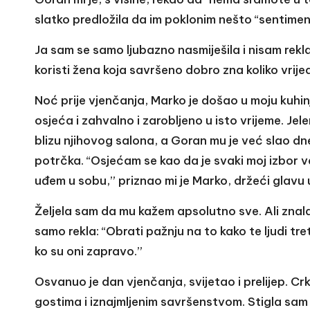
slatko predložila da im poklonim nešto “sentime
Ja sam se samo ljubazno nasmiješila i nisam rekla
koristi žena koja savršeno dobro zna koliko vrijed
Noć prije vjenčanja, Marko je došao u moju kuhin
osjeća i zahvalno i zarobljeno u isto vrijeme. Je
blizu njihovog salona, a Goran mu je već slao dne
potrčka. “Osjećam se kao da je svaki moj izbor v
uđem u sobu,” priznao mi je Marko, držeći glavu
Željela sam da mu kažem apsolutno sve. Ali znal
samo rekla: “Obrati pažnju na to kako te ljudi tre
ko su oni zapravo.”
Osvanuo je dan vjenčanja, svijetao i prelijep. Cr
gostima i iznajmljenim savršenstvom. Stigla sam