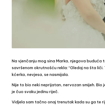
Na vjenčanju mog sina Marka, njegova buduća taš
savršenom okrutnošću rekla: “Gledaj na šta liči. To
kćerka, nevjesa, se nasmijala.
Nije to bio neki neprijatan, nervozan smijeh. Bio j
je čuo svaku jedinu riječ.
Vidjela sam tačno onaj trenutak kada su ga te rij