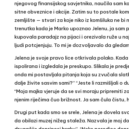
njegovog finansijskog savjetnika, naučila sam ka
sitne obveznice i akcije. Zatim su to postale kom
zemljište — stvari za koje niko iz komšiluka ne bi 
trenutka kada je Marko upoznao Jelenu, ja sam po
kupovala paradajz na pijaci i orezivala ruže u n
ljudi potcjenjuju. To mi je dozvoljavalo da gleda
Jelena je svoje pravo lice otkrivala polako. Kada 
ispolirana i izgledala je preskupo. Slikala je pre
onda mi postavljala pitanja koja su zvučala slatko
dalje živite sasvim sami?” “Jeste li razmišljal
“Moja majka vjeruje da se svi moraju pripremiti za 
njenim riječima čuo brižnost. Ja sam čula čistu, 
Drugi put kada smo se srele, Jelena je dovela svoj
da obilazi muzej nižeg staleža. Nazvala je moj d