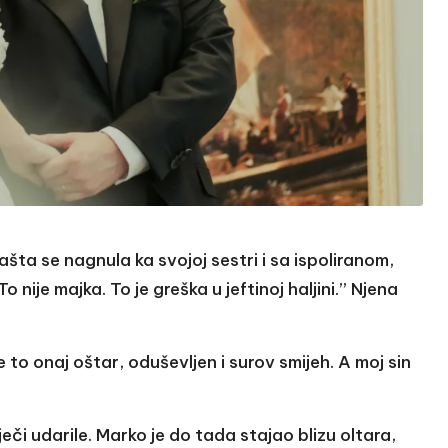
ta se nagnula ka svojoj sestri i sa ispoliranom,
 nije majka. To je greška u jeftinoj haljini.” Njena
e to onaj oštar, oduševljen i surov smijeh. A moj sin
eči udarile. Marko je do tada stajao blizu oltara,