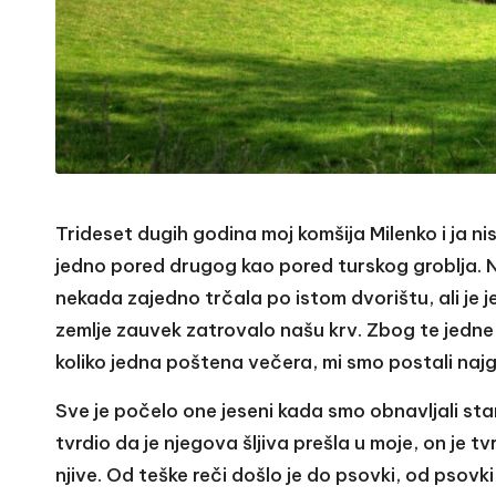
Trideset dugih godina moj komšija Milenko i ja ni
jedno pored drugog kao pored turskog groblja. N
nekada zajedno trčala po istom dvorištu, ali je 
zemlje zauvek zatrovalo našu krv. Zbog te jedne
koliko jedna poštena večera, mi smo postali naj
Sve je počelo one jeseni kada smo obnavljali sta
tvrdio da je njegova šljiva prešla u moje, on je
njive. Od teške reči došlo je do psovki, od psovki