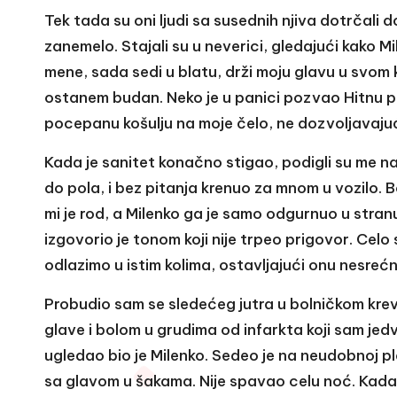
Tek tada su oni ljudi sa susednih njiva dotrčali do
zanemelo. Stajali su u neverici, gledajući kako 
mene, sada sedi u blatu, drži moju glavu u svom 
ostanem budan. Neko je u panici pozvao Hitnu po
pocepanu košulju na moje čelo, ne dozvoljavajuć
Kada je sanitet konačno stigao, podigli su me na n
do pola, i bez pitanja krenuo za mnom u vozilo. B
mi je rod, a Milenko ga je samo odgurnuo u stranu
izgovorio je tonom koji nije trpeo prigovor. Celo 
odlazimo u istim kolima, ostavljajući onu nesreć
Probudio sam se sledećeg jutra u bolničkom kre
glave i bolom u grudima od infarkta koji sam je
ugledao bio je Milenko. Sedeo je na neudobnoj p
sa glavom u šakama. Nije spavao celu noć. Kada 