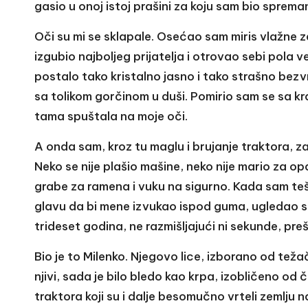
gasio u onoj istoj prašini za koju sam bio sprema
Oči su mi se sklapale. Osećao sam miris vlažne z
izgubio najboljeg prijatelja i otrovao sebi pola ve
postalo tako kristalno jasno i tako strašno bezv
sa tolikom gorčinom u duši. Pomirio sam se sa kr
tama spuštala na moje oči.
A onda sam, kroz tu maglu i brujanje traktora, z
Neko se nije plašio mašine, neko nije mario za 
grabe za ramena i vuku na sigurno. Kada sam teš
glavu da bi mene izvukao ispod guma, ugledao sa
trideset godina, ne razmišljajući ni sekunde, pr
Bio je to Milenko. Njegovo lice, izborano od tež
njivi, sada je bilo bledo kao krpa, izobličeno od
traktora koji su i dalje besomučno vrteli zemlju