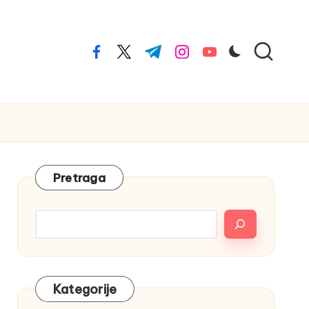
facebook.com
twitter.com
t.me
instagram.com
youtube.com
Pretraga
Kategorije