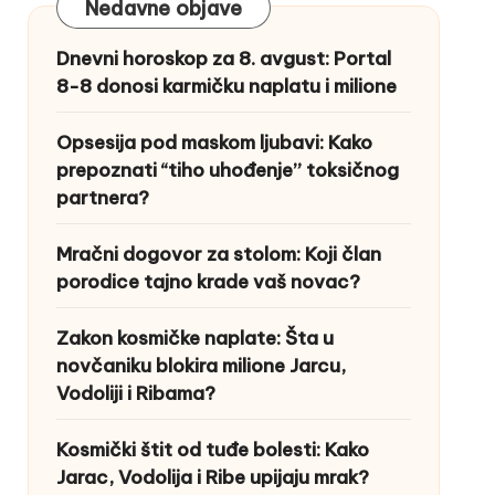
Nedavne objave
Dnevni horoskop za 8. avgust: Portal
8-8 donosi karmičku naplatu i milione
Opsesija pod maskom ljubavi: Kako
prepoznati “tiho uhođenje” toksičnog
partnera?
Mračni dogovor za stolom: Koji član
porodice tajno krade vaš novac?
Zakon kosmičke naplate: Šta u
novčaniku blokira milione Jarcu,
Vodoliji i Ribama?
Kosmički štit od tuđe bolesti: Kako
Jarac, Vodolija i Ribe upijaju mrak?