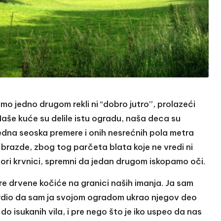
smo jedno drugom rekli ni “dobro jutro”, prolazeći
aše kuće su delile istu ogradu, naša deca su
jedna seoska premere i onih nesrećnih pola metra
 brazde, zbog tog parčeta blata koje ne vredi ni
gori krvnici, spremni da jedan drugom iskopamo oči.
re drvene kočiće na granici naših imanja. Ja sam
 tvrdio da sam ja svojom ogradom ukrao njegov deo
 do isukanih vila, i pre nego što je iko uspeo da nas