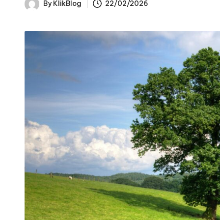
By
KlikBlog
22/02/2026
Posted
by