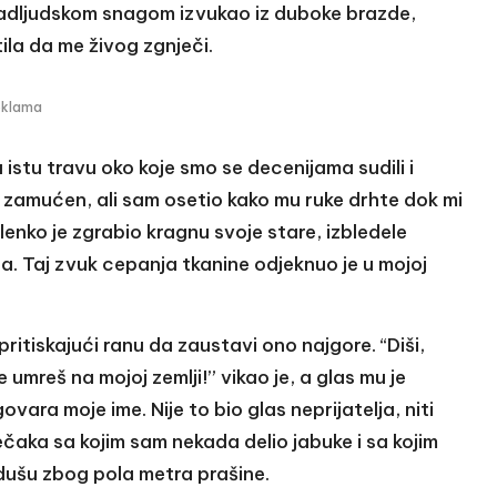
 nadljudskom snagom izvukao iz duboke brazde,
ila da me živog zgnječi.
eklama
istu travu oko koje smo se decenijama sudili i
io zamućen, ali sam osetio kako mu ruke drhte dok mi
lenko je zgrabio kragnu svoje stare, izbledele
la. Taj zvuk cepanja tkanine odjeknuo je u mojoj
itiskajući ranu da zaustavi ono najgore. “Diši,
 umreš na mojoj zemlji!” vikao je, a glas mu je
vara moje ime. Nije to bio glas neprijatelja, niti
ečaka sa kojim sam nekada delio jabuke i sa kojim
dušu zbog pola metra prašine.