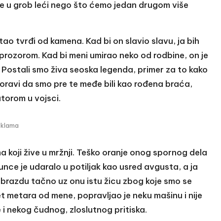
pre u grob leći nego što ćemo jedan drugom više
stao tvrđi od kamena. Kad bi on slavio slavu, ja bih
prozorom. Kad bi meni umirao neko od rodbine, on je
 Postali smo živa seoska legenda, primer za to kako
oravi da smo pre te međe bili kao rođena braća,
atorom u vojsci.
eklama
 koji žive u mržnji. Teško oranje onog spornog dela
 sunce je udaralo u potiljak kao usred avgusta, a ja
razdu tačno uz onu istu žicu zbog koje smo se
set metara od mene, popravljao je neku mašinu i nije
 i nekog čudnog, zloslutnog pritiska.