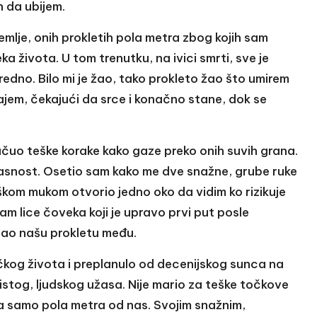
n da ubijem.
emlje, onih prokletih pola metra zbog kojih sam
ka života. U tom trenutku, na ivici smrti, sve je
redno. Bilo mi je žao, tako prokleto žao što umirem
ajem, čekajući da srce i konačno stane, dok se
ačuo teške korake kako gaze preko onih suvih grana.
opasnost. Osetio sam kako me dve snažne, grube ruke
kom mukom otvorio jedno oko da vidim ko rizikuje
m lice čoveka koji je upravo prvi put posle
ešao našu prokletu među.
ačkog života i preplanulo od decenijskog sunca na
 čistog, ljudskog užasa. Nije mario za teške točkove
 na samo pola metra od nas. Svojim snažnim,