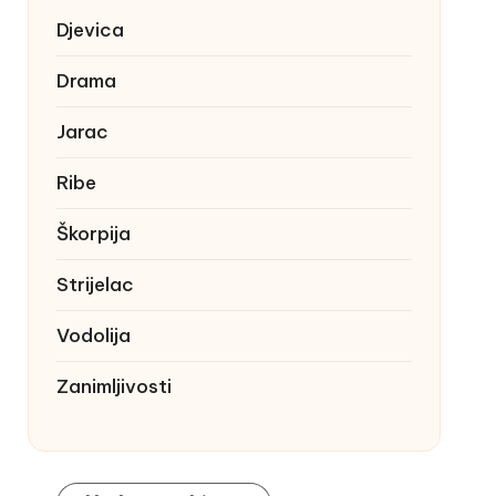
Djevica
Drama
Jarac
Ribe
Škorpija
Strijelac
Vodolija
Zanimljivosti