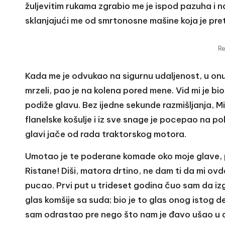
žuljevitim rukama zgrabio me je ispod pazuha i
sklanjajući me od smrtonosne mašine koja je pret
R
Kada me je odvukao na sigurnu udaljenost, u onu 
mrzeli, pao je na kolena pored mene. Vid mi je b
podiže glavu. Bez ijedne sekunde razmišljanja, Mi
flanelske košulje i iz sve snage je pocepao na po
glavi jače od rada traktorskog motora.
Umotao je te poderane komade oko moje glave, pr
Ristane! Diši, matora drtino, ne dam ti da mi ovde
pucao. Prvi put u trideset godina čuo sam da izgo
glas komšije sa suda; bio je to glas onog istog d
sam odrastao pre nego što nam je đavo ušao u 