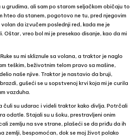
 grudima, ali sam po starom seljačkom običaju to
sam hteo da stanem, pogotovo ne tu, pred njegovim
olan da izvučem poslednji red, kada me je
. Oštar, vreo bol mi je presekao disanje, kao da mi
Ruke su mi skliznule sa volana, a traktor je naglo
am teškim, beživotnim telom pravo sa mašine,
delio naše njive. Traktor je nastavio da bruji,
razdi, gušeći se u sopstvenoj krvi koja mi je curila
ram vazduha.
 čuli su udarac i videli traktor kako divlja. Potrčali
a odatle. Stajali su u šoku, prestravljeni onim
li zemlju na sve strane, plašeći se da priđu da ih
 na zemlji, bespomoćan, dok se moj život polako