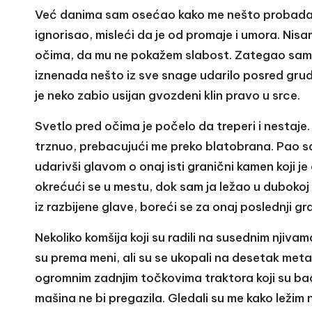
Već danima sam osećao kako me nešto probada u
ignorisao, misleći da je od promaje i umora. Ni
očima, da mu ne pokažem slabost. Zategao sam v
iznenada nešto iz sve snage udarilo posred grudi
je neko zabio usijan gvozdeni klin pravo u srce.
Svetlo pred očima je počelo da treperi i nestaje. 
trznuo, prebacujući me preko blatobrana. Pao s
udarivši glavom o onaj isti granični kamen koji je 
okrećući se u mestu, dok sam ja ležao u dubokoj b
iz razbijene glave, boreći se za onaj poslednji g
Nekoliko komšija koji su radili na susednim njivama
su prema meni, ali su se ukopali na desetak metar
ogromnim zadnjim točkovima traktora koji su baca
mašina ne bi pregazila. Gledali su me kako ležim