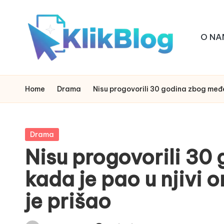
Skip
O NA
to
content
k
klikblog
li
Home
Drama
Nisu progovorili 30 godina zbog međe, 
k
b
Posted
Drama
in
Nisu progovorili 30
l
kada je pao u njivi o
o
je prišao
g