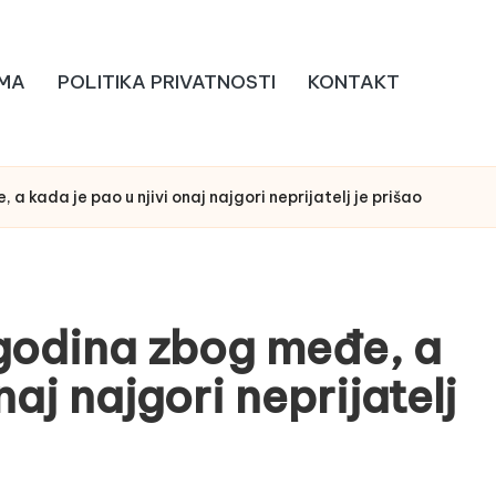
MA
POLITIKA PRIVATNOSTI
KONTAKT
a kada je pao u njivi onaj najgori neprijatelj je prišao
 godina zbog međe, a
naj najgori neprijatelj