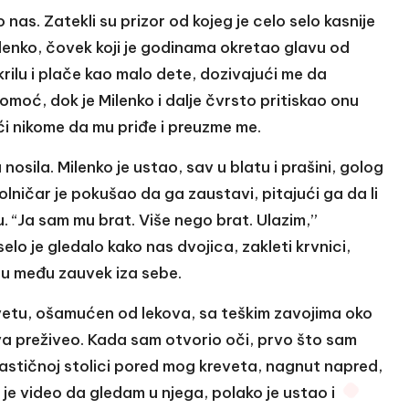
 nas. Zatekli su prizor od kojeg je celo selo kasnije
Milenko, čovek koji je godinama okretao glavu od
krilu i plače kao malo dete, dozivajući me da
moć, dok je Milenko i dalje čvrsto pritiskao onu
i nikome da mu priđe i preuzme me.
osila. Milenko je ustao, sav u blatu i prašini, golog
olničar je pokušao da ga zaustavi, pitajući ga da li
. “Ja sam mu brat. Više nego brat. Ulazim,”
selo je gledalo kako nas dvojica, zakleti krvnici,
nu među zauvek iza sebe.
vetu, ošamućen od lekova, sa teškim zavojima oko
dva preživeo. Kada sam otvorio oči, prvo što sam
lastičnoj stolici pored mog kreveta, nagnut napred,
je video da gledam u njega, polako je ustao i