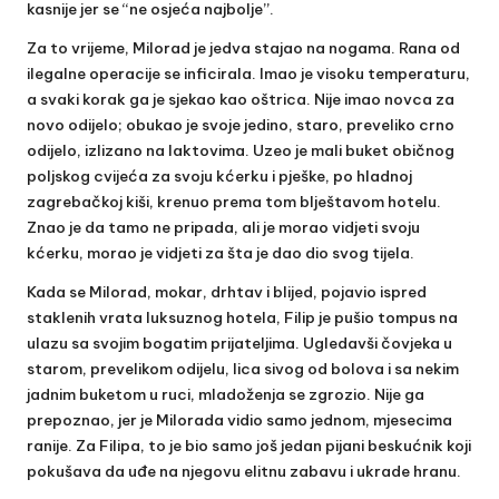
kasnije jer se “ne osjeća najbolje”.
Za to vrijeme, Milorad je jedva stajao na nogama. Rana od
ilegalne operacije se inficirala. Imao je visoku temperaturu,
a svaki korak ga je sjekao kao oštrica. Nije imao novca za
novo odijelo; obukao je svoje jedino, staro, preveliko crno
odijelo, izlizano na laktovima. Uzeo je mali buket običnog
poljskog cvijeća za svoju kćerku i pješke, po hladnoj
zagrebačkoj kiši, krenuo prema tom blještavom hotelu.
Znao je da tamo ne pripada, ali je morao vidjeti svoju
kćerku, morao je vidjeti za šta je dao dio svog tijela.
Kada se Milorad, mokar, drhtav i blijed, pojavio ispred
staklenih vrata luksuznog hotela, Filip je pušio tompus na
ulazu sa svojim bogatim prijateljima. Ugledavši čovjeka u
starom, prevelikom odijelu, lica sivog od bolova i sa nekim
jadnim buketom u ruci, mladoženja se zgrozio. Nije ga
prepoznao, jer je Milorada vidio samo jednom, mjesecima
ranije. Za Filipa, to je bio samo još jedan pijani beskućnik koji
pokušava da uđe na njegovu elitnu zabavu i ukrade hranu.