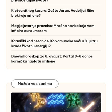
privlače tajne živote?
Kletva sitnog kusura: Zašto Jarac, Vodolija i Ribe
blokiraju milione?
Magija jutarnje praznine: Mračna navika koja vam
inficira auru umorom
Karmički kod nesanice: Ko vam svake noći u 3 ujutru
krade životnu energiju?
Dnevni horoskop za 8. avgust: Portal 8-8 donosi
karmičku naplatu i milione
Možda vas zanima