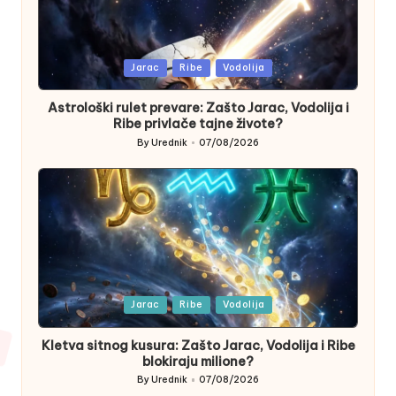
Posted
Jarac
Ribe
Vodolija
in
Astrološki rulet prevare: Zašto Jarac, Vodolija i
Ribe privlače tajne živote?
By
Urednik
07/08/2026
Posted
by
Posted
Jarac
Ribe
Vodolija
in
Kletva sitnog kusura: Zašto Jarac, Vodolija i Ribe
blokiraju milione?
By
Urednik
07/08/2026
Posted