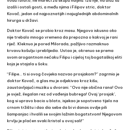
vodu i blato, ne mareći za skupu haljinu. Iza nje, na ulaz su
izašli i ostali gosti, a među njima i Filipov stric, doktor
Kovač, jedan od najpoznatijih i najuglednijih abdominalnih
hirurga u državi.
Doktor Kovač se probio kroz masu. Njegovo iskusno oko
nije trebalo mnogo vremena da prepozna o kakvoj je rani
riječ. Kleknuo je pored Milorada, pažljivo razmaknuo
krvavu košulju i preblijedio. Ustao je, okrenuo se prema
svom arogantnom nećaku Filipu i cijeloj toj bogataškoj eliti
koja je stajala u šoku.
“Filipe… ti si ovog čovjeka nazvao prosjakom?” zagrmio je
doktor Kovač, a glas mu je odjekivao kroz kišu,
zaustavljajući muziku u dvorani. “Ovo nije obična rana! Ovo
je svjež, ilegalan rez od vađenja bubrega! Ovaj ‘prosjak’,
kog si upravo bacio u blato, isjekao je sopstveno tijelo na
crnom tržištu i dao dio sebe da bi vi danas ovdje pili
šampanjac i hvalili se svojim lažnim bogatstvom! Njegovom
krvlju je plaćen svaki kristal u ovoj sali!”