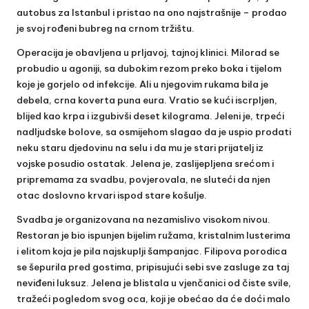
autobus za Istanbul i pristao na ono najstrašnije – prodao
je svoj rođeni bubreg na crnom tržištu.
Operacija je obavljena u prljavoj, tajnoj klinici. Milorad se
probudio u agoniji, sa dubokim rezom preko boka i tijelom
koje je gorjelo od infekcije. Ali u njegovim rukama bila je
debela, crna koverta puna eura. Vratio se kući iscrpljen,
blijed kao krpa i izgubivši deset kilograma. Jeleni je, trpeći
nadljudske bolove, sa osmijehom slagao da je uspio prodati
neku staru djedovinu na selu i da mu je stari prijatelj iz
vojske posudio ostatak. Jelena je, zaslijepljena srećom i
pripremama za svadbu, povjerovala, ne sluteći da njen
otac doslovno krvari ispod stare košulje.
Svadba je organizovana na nezamislivo visokom nivou.
Restoran je bio ispunjen bijelim ružama, kristalnim lusterima
i elitom koja je pila najskuplji šampanjac. Filipova porodica
se šepurila pred gostima, pripisujući sebi sve zasluge za taj
neviđeni luksuz. Jelena je blistala u vjenčanici od čiste svile,
tražeći pogledom svog oca, koji je obećao da će doći malo