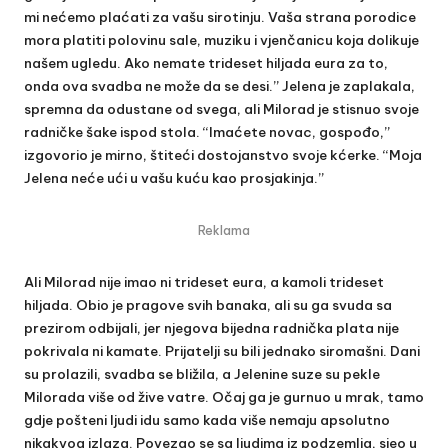
mi nećemo plaćati za vašu sirotinju. Vaša strana porodice
mora platiti polovinu sale, muziku i vjenčanicu koja dolikuje
našem ugledu. Ako nemate trideset hiljada eura za to,
onda ova svadba ne može da se desi.” Jelena je zaplakala,
spremna da odustane od svega, ali Milorad je stisnuo svoje
radničke šake ispod stola. “Imaćete novac, gospođo,”
izgovorio je mirno, štiteći dostojanstvo svoje kćerke. “Moja
Jelena neće ući u vašu kuću kao prosjakinja.”
Reklama
Ali Milorad nije imao ni trideset eura, a kamoli trideset
hiljada. Obio je pragove svih banaka, ali su ga svuda sa
prezirom odbijali, jer njegova bijedna radnička plata nije
pokrivala ni kamate. Prijatelji su bili jednako siromašni. Dani
su prolazili, svadba se bližila, a Jelenine suze su pekle
Milorada više od žive vatre. Očaj ga je gurnuo u mrak, tamo
gdje pošteni ljudi idu samo kada više nemaju apsolutno
nikakvog izlaza. Povezao se sa ljudima iz podzemlja, sjeo u