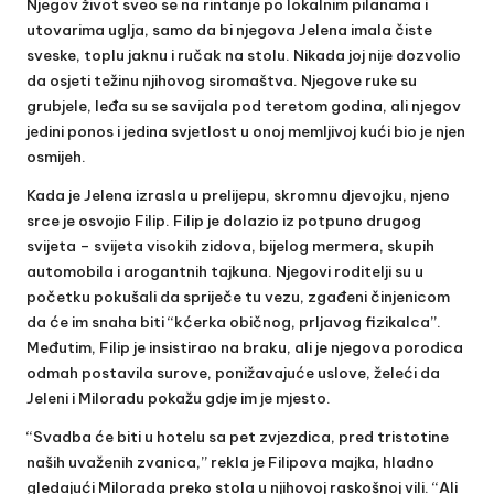
Njegov život sveo se na rintanje po lokalnim pilanama i
utovarima uglja, samo da bi njegova Jelena imala čiste
sveske, toplu jaknu i ručak na stolu. Nikada joj nije dozvolio
da osjeti težinu njihovog siromaštva. Njegove ruke su
grubjele, leđa su se savijala pod teretom godina, ali njegov
jedini ponos i jedina svjetlost u onoj memljivoj kući bio je njen
osmijeh.
Kada je Jelena izrasla u prelijepu, skromnu djevojku, njeno
srce je osvojio Filip. Filip je dolazio iz potpuno drugog
svijeta – svijeta visokih zidova, bijelog mermera, skupih
automobila i arogantnih tajkuna. Njegovi roditelji su u
početku pokušali da spriječe tu vezu, zgađeni činjenicom
da će im snaha biti “kćerka običnog, prljavog fizikalca”.
Međutim, Filip je insistirao na braku, ali je njegova porodica
odmah postavila surove, ponižavajuće uslove, želeći da
Jeleni i Miloradu pokažu gdje im je mjesto.
“Svadba će biti u hotelu sa pet zvjezdica, pred tristotine
naših uvaženih zvanica,” rekla je Filipova majka, hladno
gledajući Milorada preko stola u njihovoj raskošnoj vili. “Ali