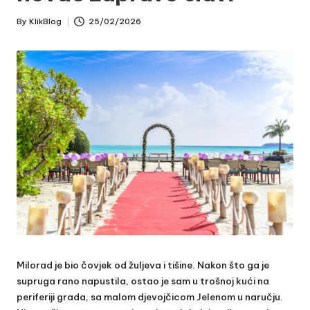
By
KlikBlog
25/02/2026
Posted
by
Milorad je bio čovjek od žuljeva i tišine. Nakon što ga je
supruga rano napustila, ostao je sam u trošnoj kući na
periferiji grada, sa malom djevojčicom Jelenom u naručju.