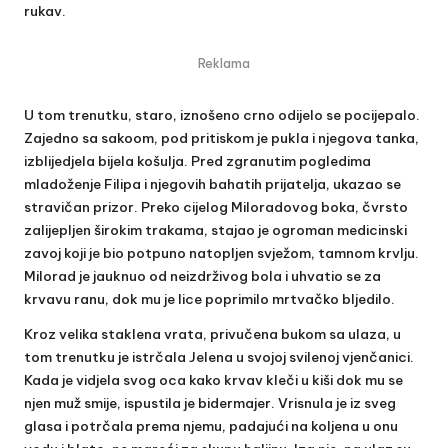
rukav.
Reklama
U tom trenutku, staro, iznošeno crno odijelo se pocijepalo.
Zajedno sa sakoom, pod pritiskom je pukla i njegova tanka,
izblijedjela bijela košulja. Pred zgranutim pogledima
mladoženje Filipa i njegovih bahatih prijatelja, ukazao se
stravičan prizor. Preko cijelog Miloradovog boka, čvrsto
zalijepljen širokim trakama, stajao je ogroman medicinski
zavoj koji je bio potpuno natopljen svježom, tamnom krvlju.
Milorad je jauknuo od neizdrživog bola i uhvatio se za
krvavu ranu, dok mu je lice poprimilo mrtvačko bljedilo.
Kroz velika staklena vrata, privučena bukom sa ulaza, u
tom trenutku je istrčala Jelena u svojoj svilenoj vjenčanici.
Kada je vidjela svog oca kako krvav kleči u kiši dok mu se
njen muž smije, ispustila je bidermajer. Vrisnula je iz sveg
glasa i potrčala prema njemu, padajući na koljena u onu