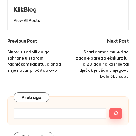
KlikBlog
View All Posts
Post
Previous Post
Next Post
navigation
Sinovi su odbili da ga
Stari domar mu je dao
sahrane u starom
zadnje pare za ekskurziju,
radničkom kaputu, a onda
a 20 godina kasnije taj
im je notar pročitao ovo
dječak je ušao u njegovu
bolničku sobu
Pretraga