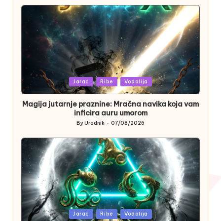
by
Posted
Jarac
Ribe
Vodolija
in
Magija jutarnje praznine: Mračna navika koja vam
inficira auru umorom
By
Urednik
07/08/2026
Posted
by
Posted
Jarac
Ribe
Vodolija