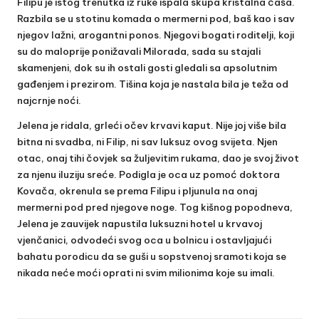
Filipu je istog trenutka iz ruke ispala skupa kristalna čaša.
Razbila se u stotinu komada o mermerni pod, baš kao i sav
njegov lažni, arogantni ponos. Njegovi bogati roditelji, koji
su do maloprije ponižavali Milorada, sada su stajali
skamenjeni, dok su ih ostali gosti gledali sa apsolutnim
gađenjem i prezirom. Tišina koja je nastala bila je teža od
najcrnje noći.
Jelena je ridala, grleći očev krvavi kaput. Nije joj više bila
bitna ni svadba, ni Filip, ni sav luksuz ovog svijeta. Njen
otac, onaj tihi čovjek sa žuljevitim rukama, dao je svoj život
za njenu iluziju sreće. Podigla je oca uz pomoć doktora
Kovača, okrenula se prema Filipu i pljunula na onaj
mermerni pod pred njegove noge. Tog kišnog popodneva,
Jelena je zauvijek napustila luksuzni hotel u krvavoj
vjenčanici, odvodeći svog oca u bolnicu i ostavljajući
bahatu porodicu da se guši u sopstvenoj sramoti koja se
nikada neće moći oprati ni svim milionima koje su imali.