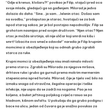
“Gdje si krenuo, klošaru?!” povikao je Filip, stajući pred oca
svoje mlade, gledajući ga sa gađenjem. Milorad je jedva
dolazio do daha. “Sine… ja sam… Jelenin otac. Došao sam
na svadbu,” prošaputao je starac, hvatajući se za bok
ispod starog sakoa, jer je bol postajao nepodnošljiv. Filip se
grohotom nasmijao pred svojim društvom. “Njen otac? Njen
otac je možda sirotinja, ali nije uličar koji smrdi na kišu i
smrt! Izbacite ovo smeće odavde!” naredio je Filip krupnim
momcima iz obezbjeđenja koji su odmah grubo zgrabili
starca za ruke.
Krupni momci iz obezbjeđenja nisu imali nimalo milosti
prema starcu. Zgrabili su Milorada za njegove mršave,
drhtave ruke i grubo ga gurnuli prema mokrim mermernim
stepenicama ispred hotela. Milorad, čije je tijelo već bilo na
izmaku snaga od stravične, ilegalne operacije i teške
infekcije, nije uspio da se zadrži na nogama. Pao je na
koljena, a buket jeftinog poljskog cvijeća rasuo se po
hladnom, kišnom asfaltu. U pokušaju da ga grubo podignu i
bace na ulicu, jedan od čuvara ga je snažno povukao za