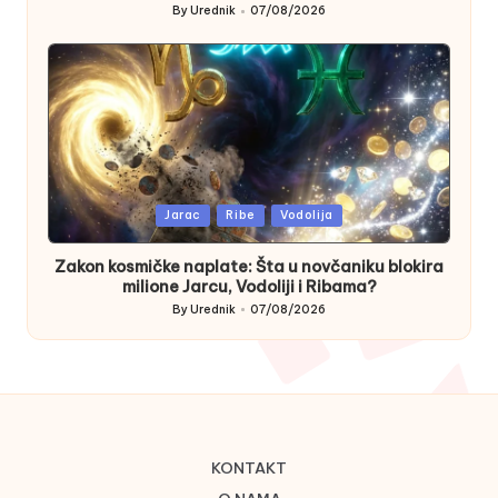
By
Urednik
07/08/2026
Posted
by
Posted
Jarac
Ribe
Vodolija
in
Zakon kosmičke naplate: Šta u novčaniku blokira
milione Jarcu, Vodoliji i Ribama?
By
Urednik
07/08/2026
Posted
by
KONTAKT