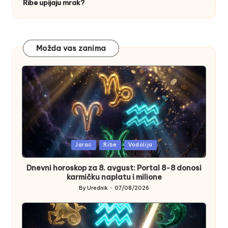
Ribe upijaju mrak?
Možda vas zanima
Posted
Jarac
Ribe
Vodolija
in
Dnevni horoskop za 8. avgust: Portal 8-8 donosi
karmičku naplatu i milione
By
Urednik
07/08/2026
Posted
by