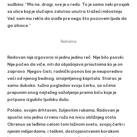
sudbinu: “Ma ne, dragi, sve je u redu. To je samo neki prosjak
sa ulice koji je slučajno zalutao unutra tražeći milostinju.
Već sam mu rekla da izađe pre nego što pozovem ljude da
ga izbace.”
Reklama
Radovan nije izgovorio ni jednu jedinu reč. Nije bilo psovki.
Nije počeo da viče, niti da objašnjava prisutnima ko je on
zapravo. Njegov čisti, radnički ponos bio je neuporedivo
veći od njenog bednog, iznajmljenog kapitala. Starac je
samo duboko, tužno pogledao svoju ćerku, sa očima
prepunim onog najtežeg sažaljenja prema biću koje je
potpuno izgubilo ljudsku dušu.
Polako, svojim drhtavim, žuljevitim rukama, Radovan je
spustio onu jednu crvenu ružu na ivicu obližnjeg stola.
Okrenuo se leđima celom tom lažnom svetu, svojoj ćerki i
njenim milijardama, i teškim, dostojanstvenim korakom