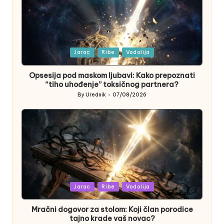
Posted
Jarac
Ribe
Vodolija
in
Opsesija pod maskom ljubavi: Kako prepoznati
“tiho uhođenje” toksičnog partnera?
By
Urednik
07/08/2026
Posted
by
Posted
Jarac
Ribe
Vodolija
in
Mračni dogovor za stolom: Koji član porodice
tajno krade vaš novac?