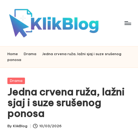
Skip
to
content
k
klikblog
li
Home
Drama
Jedna crvena ruža, lažni sjaj i suze srušenog
ponosa
k
b
Posted
Drama
l
in
Jedna crvena ruža, lažni
o
sjaj i suze srušenog
g
ponosa
By
KlikBlog
10/03/2026
Posted
by