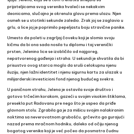
prijateljicama svog verenika hvaleći se nekakvim
deonicama, slučajno je okrenula glavu prema ulazu. Njen
osmeh se u stotinki sekunde zaledio. Zrak joj se zaglavio u
grlu, a lice joj je poprimilo pepeljastu boju stravične panike.
Umesto da poleti u zagrljaj čoveku koji je slomio svoju
kičmu da bi ona sada nosila tu diplomu i taj verenički
prsten, Jelenino lice se izobličilo od najgoreg,
nepatvorenog gađenja i straha. U sekundi je shvatila da bi
prisustvo ovog starca moglo da sruši celokupnu njenu
iluziju, njen lažni identitet i njenu sigurnu kartu za ulazak u
milijarderski investicioni fond njenog budućeg svekra.
U paničnom strahu, Jelena je ostavila svoje društvo i
gotovo trčećim korakom, gazeći u svojim visokim štiklama,
presekla put Radovanu pre nego što je uspeo da priđe
glavnom stolu. Zgrabila ga je za mišicu svojim nalakiranim
noktima sa neverovatnom grubošću, grčevito ga gurajući
nazad prema mračnom hodniku, daleko od očiju njenog
bogatog verenika koji je već počeo da posmatra čudnu