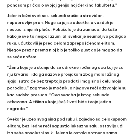
ponosom pričao o svojoj genijalnoj ćerki na fakultetu.”
Jelenin lažni svet se u sekundi srušio u stravičan,
nepopravljiv prah. Noge su joj se odsekle, a vazduh je
nestao iz njenih pluća. Pokušala je da zamuca, da kaže
kako je sve to nesporazum, ali svekar je neumoljivo podigao
ruku, ućutkavši je pred celom zaprepašćenom elitom.
Njegov prezir prema njoj bio je toliko gust da je mogao da
se seče nožem.
“Žena koja je u stanju da se odrekne rođenog oca koji je za
nju krvario, i da ga nazove prosjakom zbog malo lažnog
sjaja, sutra će bez treptaja prodati i mog sina i celu moju
porodicu,” zagrmeo je moćnik, a njegove reči odzvanjale su
kao sudska presuda. “Ova svadba je istog sekunda
otkazana. A tišina u kojoj ćeš živeti biće tvoja jedina
nagrada.”
Svekar je uzeo svog sina pod ruku i, zajedno sa celokupnom
elitom, bez ijedne reči napustio luksuznu salu, ostavljajući
iza sebe apsolutni muk. Jelena je ostala potpuno sama,