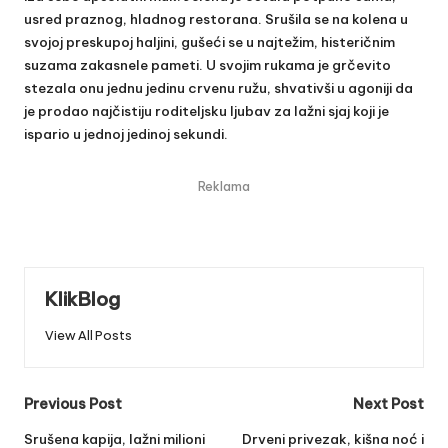
usred praznog, hladnog restorana. Srušila se na kolena u
svojoj preskupoj haljini, gušeći se u najtežim, histeričnim
suzama zakasnele pameti. U svojim rukama je grčevito
stezala onu jednu jedinu crvenu ružu, shvativši u agoniji da
je prodao najčistiju roditeljsku ljubav za lažni sjaj koji je
ispario u jednoj jedinoj sekundi.
Reklama
KlikBlog
View All Posts
Post
Previous Post
Next Post
navigation
Srušena kapija, lažni milioni
Drveni privezak, kišna noć i