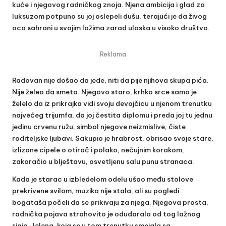
kuće i njegovog radničkog znoja. Njena ambicija i glad za
luksuzom potpuno su joj oslepeli dušu, terajući je da živog
oca sahrani u svojim lažima zarad ulaska u visoko društvo.
Reklama
Radovan nije došao da jede, niti da pije njihova skupa pića.
Nije želeo da smeta. Njegovo staro, krhko srce samo je
želelo da iz prikrajka vidi svoju devojčicu u njenom trenutku
najvećeg trijumfa, da joj čestita diplomu i preda joj tu jednu
jedinu crvenu ružu, simbol njegove neizmislive, čiste
roditeljske ljubavi. Sakupio je hrabrost, obrisao svoje stare,
izlizane cipele o otirač i polako, nečujnim korakom,
zakoračio u blještavu, osvetljenu salu punu stranaca.
Kada je starac u izbledelom odelu ušao među stolove
prekrivene svilom, muzika nije stala, ali su pogledi
bogataša počeli da se prikivaju za njega. Njegova prosta,
radnička pojava strahovito je odudarala od tog lažnog
sjaja. Jelena, koja se u tom trenutku smejala sa