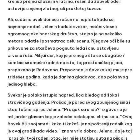
krenuo prema izlaznim vratima, rešen da zauvek ode i
ostavi je u njenoj zlatnoj, ali prokletoj kavezu.
Ali, sudbina uvek donese račun na naplatu kada se
najmanje nadaš. Jelenin budući svekar, moćni vlasnik
ogromnog akcionarskog društva, stajao je na nekoliko
metara odatle i posmatrao celu scenu. Njegove oči bile su
prikovane za starčeva pognuta leđa i onu ostavljenu
crvenu ružu. Milijarder, koji je pre nego što se obogatio i
sam bio siromašni radnik na istoj toj prestoničkoj pijaci,
prepoznao je Radovana. Prepoznao je čoveka koji mu je pre
trideset godina, kada je danima gladovao, dao pola svog
jedinog hleba.
Svekar je polako istupio napred, lica bledog od šoka i
stravičnog gađenja. Prošao je pored svog zbunjenog sina i
stao tačno ispred Jelene. “Prosjak sa ulice?” izgovorio je
milijarder glasom koji je zaledio celokupnu elitnu salu. “Ovaj
čovek čiji znoj smrdi, kako ti kažeš, je najpošteniji radnik kog
je ovaj grad ikada video. I znam vrlo dobro, Jelena, da je taj
‘prosjak’ tvoj rođeni otac, jer mi je stotinu puta na pijaci s