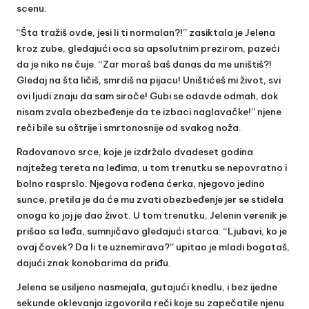
scenu.
“Šta tražiš ovde, jesi li ti normalan?!” zasiktala je Jelena
kroz zube, gledajući oca sa apsolutnim prezirom, pazeći
da je niko ne čuje. “Zar moraš baš danas da me uništiš?!
Gledaj na šta ličiš, smrdiš na pijacu! Uništićeš mi život, svi
ovi ljudi znaju da sam siroče! Gubi se odavde odmah, dok
nisam zvala obezbeđenje da te izbaci naglavačke!” njene
reči bile su oštrije i smrtonosnije od svakog noža.
Radovanovo srce, koje je izdržalo dvadeset godina
najtežeg tereta na leđima, u tom trenutku se nepovratno i
bolno rasprslo. Njegova rođena ćerka, njegovo jedino
sunce, pretila je da će mu zvati obezbeđenje jer se stidela
onoga ko joj je dao život. U tom trenutku, Jelenin verenik je
prišao sa leđa, sumnjičavo gledajući starca. “Ljubavi, ko je
ovaj čovek? Da li te uznemirava?” upitao je mladi bogataš,
dajući znak konobarima da priđu.
Jelena se usiljeno nasmejala, gutajući knedlu, i bez ijedne
sekunde oklevanja izgovorila reči koje su zapečatile njenu