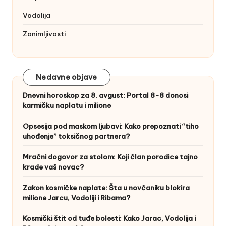
Vodolija
Zanimljivosti
Nedavne objave
Dnevni horoskop za 8. avgust: Portal 8-8 donosi
karmičku naplatu i milione
Opsesija pod maskom ljubavi: Kako prepoznati “tiho
uhođenje” toksičnog partnera?
Mračni dogovor za stolom: Koji član porodice tajno
krade vaš novac?
Zakon kosmičke naplate: Šta u novčaniku blokira
milione Jarcu, Vodoliji i Ribama?
Kosmički štit od tuđe bolesti: Kako Jarac, Vodolija i