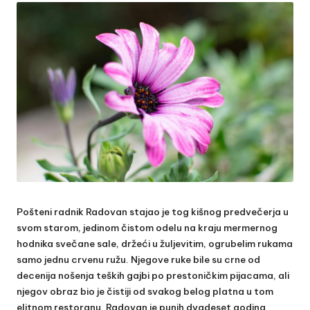
Pošteni radnik Radovan stajao je tog kišnog predvečerja u
svom starom, jedinom čistom odelu na kraju mermernog
hodnika svečane sale, držeći u žuljevitim, ogrubelim rukama
samo jednu crvenu ružu. Njegove ruke bile su crne od
decenija nošenja teških gajbi po prestoničkim pijacama, ali
njegov obraz bio je čistiji od svakog belog platna u tom
elitnom restoranu. Radovan je punih dvadeset godina