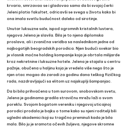
krvario, smrzavao se i gladovao samo da bi svojoj ćerki
Jeleni platio fakultet, odricavši se svega u životu kako bi
ona imala svetlu budućnost daleko od sirotinje.
Unutar luksuzne sale, ispod ogromnih kristalnih lustera,
njegova Jelena je slavila. Bila je to njena diplomska
proslava, ali i zvanična veridba sa naslednikom jedne od
najbogatijih beogradskih porodica. Njen budući svekar bio
je vlasnik moćne holding kompanije koja je obrtala milijarde
kroz nekretnine i luksuzne hotele. Jelena je stajala u centru
pažnje, obučena u haljinu koja je vredela više nego što je
njen otac mogao da zaradi za godinu dana teškog fizičkog
rada, nazdravljajući sa elitom uz najskuplji šampanjac.
Da bi bila prihvaćena u tom surovom, snobovskom svetu,
Jelena je godinama gradila stravičnu mrežu laži o svom
poreklu. Svojom bogatom vereniku i njegovoj uticajnoj
porodici prodala je bajku o tome kako su njeni roditelji bili
ugledni akademici koji su tragično preminuli kada je bila
mala. Bilo ju je sramota očevih žuljeva, njegove skromne