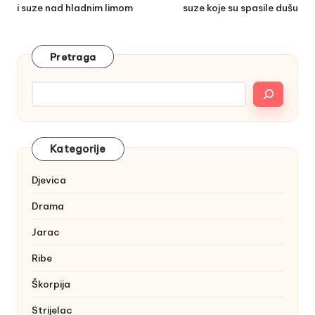
i suze nad hladnim limom
suze koje su spasile dušu
Pretraga
Kategorije
Djevica
Drama
Jarac
Ribe
Škorpija
Strijelac