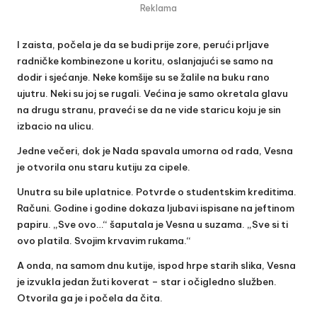
Reklama
I zaista, počela je da se budi prije zore, perući prljave
radničke kombinezone u koritu, oslanjajući se samo na
dodir i sjećanje. Neke komšije su se žalile na buku rano
ujutru. Neki su joj se rugali. Većina je samo okretala glavu
na drugu stranu, praveći se da ne vide staricu koju je sin
izbacio na ulicu.
Jedne večeri, dok je Nada spavala umorna od rada, Vesna
je otvorila onu staru kutiju za cipele.
Unutra su bile uplatnice. Potvrde o studentskim kreditima.
Računi. Godine i godine dokaza ljubavi ispisane na jeftinom
papiru. „Sve ovo…“ šaputala je Vesna u suzama. „Sve si ti
ovo platila. Svojim krvavim rukama.“
A onda, na samom dnu kutije, ispod hrpe starih slika, Vesna
je izvukla jedan žuti koverat – star i očigledno služben.
Otvorila ga je i počela da čita.