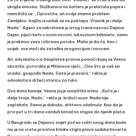
uknjiže imovinu. Službenica na šalteru je prelistala papire i
namrštila se. „Oprostite, ali ovdje imamo problem.
Zemljišno-knjižni izvadak se ne poklapa. Vlasnik je i dalje
Nada.“ Agent za nekretnine je istog trena nazvao Dejana.
Dejan, pijući kafu u svom novom, luksuznom kabinetu, samo
je prekinuo vezu i izbrisao poruku. Mislio je da će, kao i
uvijek, sve moći da zataška arogancijom i novcem.
Ali, advokatica iz besplatne pravne pomoći kojoj se Vesna
obratila, potvrdila je Milanove riječi. „Ono što je vaš sin
uradio, gospođo Nado, čista je prevara,“ rekla je
advokatica držeći staricu za ruku.
Dva dana kasnije, Vesna joj je saopštila istinu. „Kuća je i
dalje tvoja, Nado,“ rekla je, brišući suze. Nada nije
zaplakala. Samo je duboko, drhtavo udahnula. Kao da je
prvi put u tri dana vazduh konačno stigao do njenih pluća.
U Beogradu se Dejanov svijet počeo rušiti onog dana kada
mu je na vrata privatne klinike stigla plava sudska koverta.