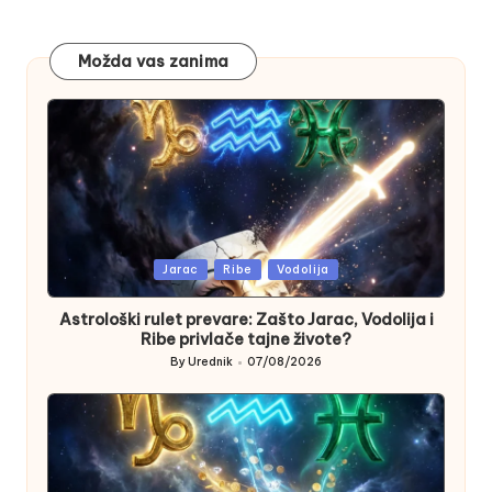
Možda vas zanima
Posted
Jarac
Ribe
Vodolija
in
Astrološki rulet prevare: Zašto Jarac, Vodolija i
Ribe privlače tajne živote?
By
Urednik
07/08/2026
Posted
by