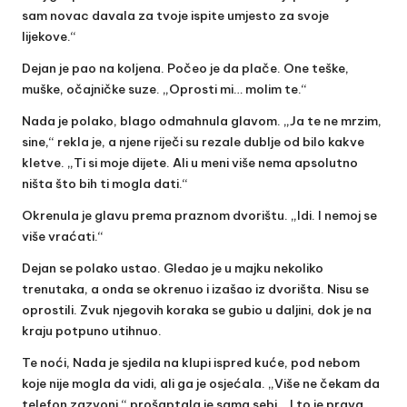
sam novac davala za tvoje ispite umjesto za svoje
lijekove.“
Dejan je pao na koljena. Počeo je da plače. One teške,
muške, očajničke suze. „Oprosti mi… molim te.“
Nada je polako, blago odmahnula glavom. „Ja te ne mrzim,
sine,“ rekla je, a njene riječi su rezale dublje od bilo kakve
kletve. „Ti si moje dijete. Ali u meni više nema apsolutno
ništa što bih ti mogla dati.“
Okrenula je glavu prema praznom dvorištu. „Idi. I nemoj se
više vraćati.“
Dejan se polako ustao. Gledao je u majku nekoliko
trenutaka, a onda se okrenuo i izašao iz dvorišta. Nisu se
oprostili. Zvuk njegovih koraka se gubio u daljini, dok je na
kraju potpuno utihnuo.
Te noći, Nada je sjedila na klupi ispred kuće, pod nebom
koje nije mogla da vidi, ali ga je osjećala. „Više ne čekam da
telefon zazvoni,“ prošaptala je sama sebi. „I to je prava