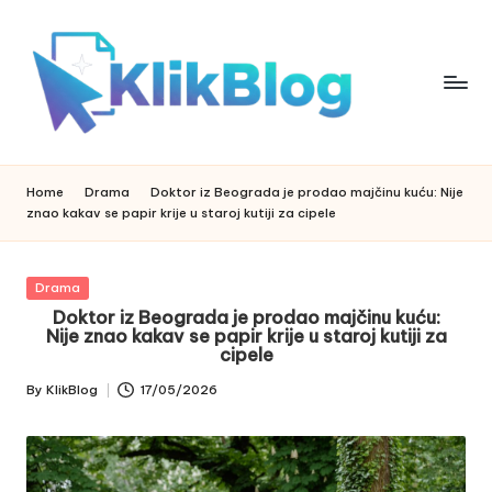
Skip
to
content
k
klikblog
li
k
Home
Drama
Doktor iz Beograda je prodao majčinu kuću: Nije
b
znao kakav se papir krije u staroj kutiji za cipele
l
o
g
Posted
Drama
in
Doktor iz Beograda je prodao majčinu kuću:
Nije znao kakav se papir krije u staroj kutiji za
cipele
By
KlikBlog
17/05/2026
Posted
by