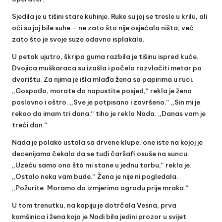
Sjedila je u tišini stare kuhinje. Ruke su joj se tresle u krilu, ali
oči su joj bile suhe – ne zato što nije osjećala ništa, već
zato što je svoje suze odavno isplakala.
U petak ujutro, škripa guma razbila je tišinu ispred kuće.
Dvojica muškaraca su izašla i počela razvlačiti metar po
dvorištu. Za njima je išla mlađa žena sa papirima u ruci.
„Gospođo, morate da napustite posjed,“ rekla je žena
poslovno i oštro. „Sve je potpisano i završeno.“ „Sin mi je
rekao da imam tri dana,“ tiho je rekla Nada. „Danas vam je
treći dan.“
Nada je polako ustala sa drvene klupe, one iste na kojoj je
decenijama čekala da se tuđi čaršafi osuše na suncu.
„Uzeću samo ono što mi stane u jednu torbu,“ rekla je.
„Ostalo neka vam bude.“ Žena je nije ni pogledala.
„Požurite. Moramo da izmjerimo ogradu prije mraka.“
U tom trenutku, na kapiju je dotrčala Vesna, prva
komšinica i žena koja je Nadi bila jedini prozor u svijet