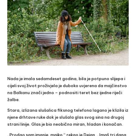
Nada je imala sedamdeset godina, bila je potpuno slijepa i
cijeli svoj život proživjela je duboko uvjerena da majčinstvo
na Balkanu znači jedno – podnositi teret bez ijedne riječi
žalbe.
Stara, izlizana slušalica fiksnog telefona lagano je klizila iz
njene drhtave ruke dok je slušala glas svog sina na drugoj
strani linije. Glas je bio neobično miran, hladan i konačan.
„Prodao sam imanje, majko,“ rekao je Dejan. „Imaš tri dana