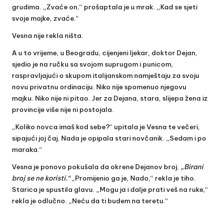
grudima. „Zvaće on,“ prošaptala je u mrak. „Kad se sjeti
svoje majke, zvaće.“
Vesna nije rekla ništa.
A u to vrijeme, u Beogradu, cijenjeni ljekar, doktor Dejan,
sjedio je na ručku sa svojom suprugom i punicom,
raspravljajući o skupom italijanskom namještaju za svoju
novu privatnu ordinaciju. Niko nije spomenuo njegovu
majku. Niko nije ni pitao. Jer za Dejana, stara, slijepa žena iz
provincije više nije ni postojala.
„Koliko novca imaš kod sebe?“ upitala je Vesna te večeri,
sipajući joj čaj. Nada je opipala stari novčanik. „Sedam i po
maraka.“
Vesna je ponovo pokušala da okrene Dejanov broj.
„Birani
broj se ne koristi.“
„Promijenio ga je, Nado,“ rekla je tiho.
Starica je spustila glavu. „Mogu ja i dalje prati veš na ruke,“
rekla je odlučno. „Neću da ti budem na teretu.“