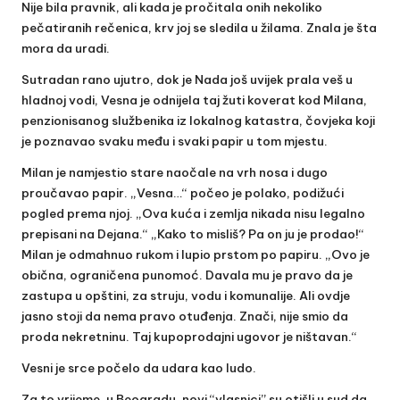
Nije bila pravnik, ali kada je pročitala onih nekoliko
pečatiranih rečenica, krv joj se sledila u žilama. Znala je šta
mora da uradi.
Sutradan rano ujutro, dok je Nada još uvijek prala veš u
hladnoj vodi, Vesna je odnijela taj žuti koverat kod Milana,
penzionisanog službenika iz lokalnog katastra, čovjeka koji
je poznavao svaku među i svaki papir u tom mjestu.
Milan je namjestio stare naočale na vrh nosa i dugo
proučavao papir. „Vesna…“ počeo je polako, podižući
pogled prema njoj. „Ova kuća i zemlja nikada nisu legalno
prepisani na Dejana.“ „Kako to misliš? Pa on ju je prodao!“
Milan je odmahnuo rukom i lupio prstom po papiru. „Ovo je
obična, ograničena punomoć. Davala mu je pravo da je
zastupa u opštini, za struju, vodu i komunalije. Ali ovdje
jasno stoji da nema pravo otuđenja. Znači, nije smio da
proda nekretninu. Taj kupoprodajni ugovor je ništavan.“
Vesni je srce počelo da udara kao ludo.
Za to vrijeme, u Beogradu, novi “vlasnici” su otišli u sud da