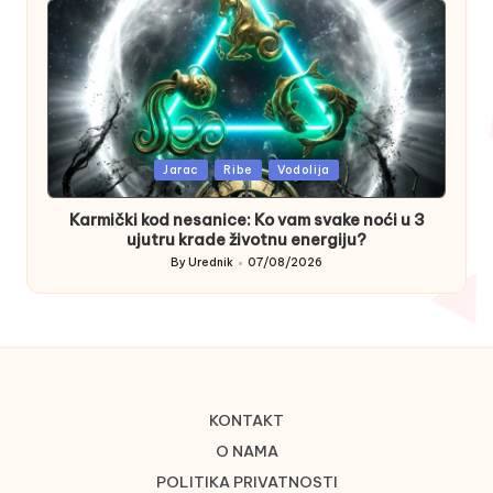
Posted
Jarac
Ribe
Vodolija
in
Karmički kod nesanice: Ko vam svake noći u 3
ujutru krade životnu energiju?
By
Urednik
07/08/2026
Posted
by
KONTAKT
O NAMA
POLITIKA PRIVATNOSTI