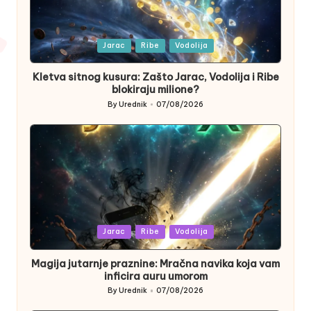
Posted
Jarac
Ribe
Vodolija
in
Kletva sitnog kusura: Zašto Jarac, Vodolija i Ribe
blokiraju milione?
By
Urednik
07/08/2026
Posted
by
Posted
Jarac
Ribe
Vodolija
in
Magija jutarnje praznine: Mračna navika koja vam
inficira auru umorom
By
Urednik
07/08/2026
Posted
by