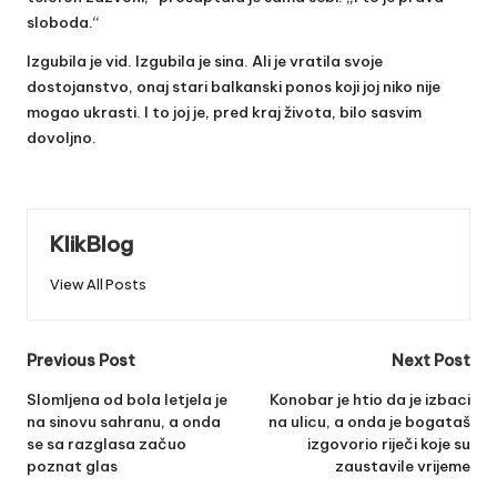
sloboda.“
Izgubila je vid. Izgubila je sina. Ali je vratila svoje
dostojanstvo, onaj stari balkanski ponos koji joj niko nije
mogao ukrasti. I to joj je, pred kraj života, bilo sasvim
dovoljno.
KlikBlog
View All Posts
Post
Previous Post
Next Post
navigation
Slomljena od bola letjela je
Konobar je htio da je izbaci
na sinovu sahranu, a onda
na ulicu, a onda je bogataš
se sa razglasa začuo
izgovorio riječi koje su
poznat glas
zaustavile vrijeme