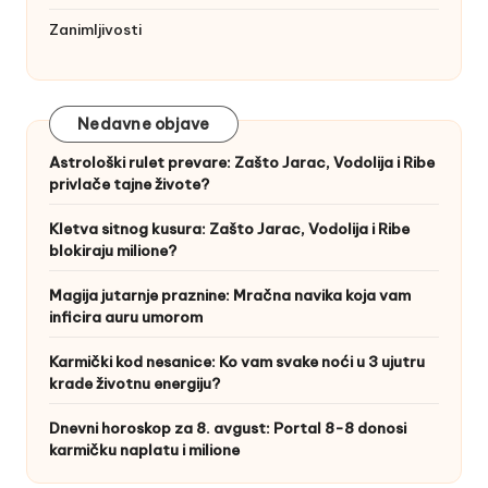
Zanimljivosti
Nedavne objave
Astrološki rulet prevare: Zašto Jarac, Vodolija i Ribe
privlače tajne živote?
Kletva sitnog kusura: Zašto Jarac, Vodolija i Ribe
blokiraju milione?
Magija jutarnje praznine: Mračna navika koja vam
inficira auru umorom
Karmički kod nesanice: Ko vam svake noći u 3 ujutru
krade životnu energiju?
Dnevni horoskop za 8. avgust: Portal 8-8 donosi
karmičku naplatu i milione