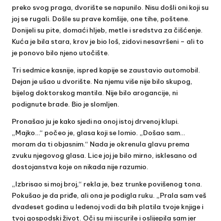
preko svog praga, dvorište se napunilo. Nisu došli oni koji su
joj se rugali. Došle su prave komšije, one tihe, poštene.
Donijeli su pite, domaći hljeb, metle i sredstva za čišćenje.
Kuća je bila stara, krov je bio loš, zidovi nesavršeni – ali to
je ponovo bilo njeno utočište.
Tri sedmice kasnije, ispred kapije se zaustavio automobil.
Dejan je ušao u dvorište. Na njemu više nije bilo skupog,
bijelog doktorskog mantila. Nije bilo arogancije, ni
podignute brade. Bio je slomljen.
Pronašao ju je kako sjedi na onoj istoj drvenoj klupi.
„Majko…“ počeo je, glasa koji se lomio. „Došao sam…
moram da ti objasnim.“ Nada je okrenula glavu prema
zvuku njegovog glasa. Lice joj je bilo mirno, isklesano od
dostojanstva koje on nikada nije razumio.
„Izbrisao si moj broj,“ rekla je, bez trunke povišenog tona.
Pokušao je da priđe, ali ona je podigla ruku. „Prala sam veš
dvadeset godina u ledenoj vodi da bih platila tvoje knjige i
tvoj gospodski život. Oči su mi iscurile i oslijepila sam jer