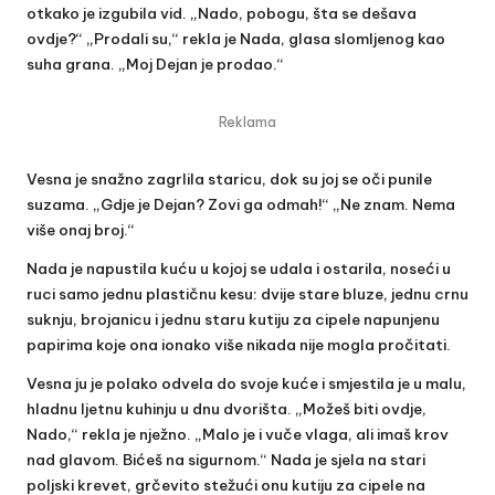
otkako je izgubila vid. „Nado, pobogu, šta se dešava
ovdje?“ „Prodali su,“ rekla je Nada, glasa slomljenog kao
suha grana. „Moj Dejan je prodao.“
Reklama
Vesna je snažno zagrlila staricu, dok su joj se oči punile
suzama. „Gdje je Dejan? Zovi ga odmah!“ „Ne znam. Nema
više onaj broj.“
Nada je napustila kuću u kojoj se udala i ostarila, noseći u
ruci samo jednu plastičnu kesu: dvije stare bluze, jednu crnu
suknju, brojanicu i jednu staru kutiju za cipele napunjenu
papirima koje ona ionako više nikada nije mogla pročitati.
Vesna ju je polako odvela do svoje kuće i smjestila je u malu,
hladnu ljetnu kuhinju u dnu dvorišta. „Možeš biti ovdje,
Nado,“ rekla je nježno. „Malo je i vuče vlaga, ali imaš krov
nad glavom. Bićeš na sigurnom.“ Nada je sjela na stari
poljski krevet, grčevito stežući onu kutiju za cipele na