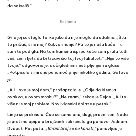
da se iseliš.“
Reklama
Grlo joj se steglo toliko jako da nije mogla da udahne. „Šta
to pričaš, sine moj? Kakvo imanje? Pa to je naša kuća. Tu
sam te podigla. Na tom kamenu ispred kuće sam prala tuđi
veš, zimi i ljeti, da bi ti završio taj tvoj fakultet.“ „Nije to više
tvoje,“ odgovorio je, s očiglednim nestrpljenjem u glasu.
„Potpisala si mi onu punomoć prije nekoliko godina. Gotovo
je.“
„Ali… ovo je moj dom,“ prošaptala je. „Gdje da idem ja
ovakva, u ovom mraku?“ „Ne znam,“ rekao je Dejan. „Ali to
više nije moj problem. Novi vlasnici dolaze u petak.“
Linija se prekinula. Čuo se samo onaj dugi, prazni ton. Nada
je prstima opipala brojčanik i okrenula ga ponovo. Jednom.
Dvaput. Pet puta.
„Birani broj se ne koristi,“
ponavljao je
operater.