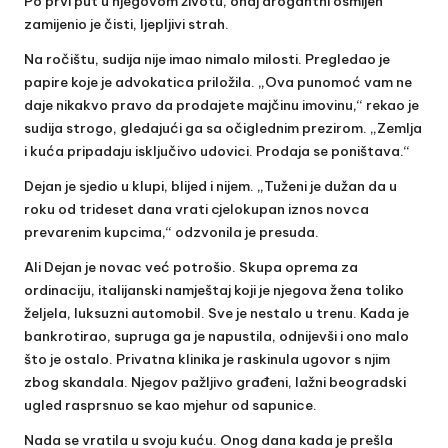
Po prvi put u njegovom životu, onaj arogantni osmijeh
zamijenio je čisti, ljepljivi strah.
Na ročištu, sudija nije imao nimalo milosti. Pregledao je
papire koje je advokatica priložila. „Ova punomoć vam ne
daje nikakvo pravo da prodajete majčinu imovinu,“ rekao je
sudija strogo, gledajući ga sa očiglednim prezirom. „Zemlja
i kuća pripadaju isključivo udovici. Prodaja se poništava.“
Dejan je sjedio u klupi, blijed i nijem. „Tuženi je dužan da u
roku od trideset dana vrati cjelokupan iznos novca
prevarenim kupcima,“ odzvonila je presuda.
Ali Dejan je novac već potrošio. Skupa oprema za
ordinaciju, italijanski namještaj koji je njegova žena toliko
željela, luksuzni automobil. Sve je nestalo u trenu. Kada je
bankrotirao, supruga ga je napustila, odnijevši i ono malo
što je ostalo. Privatna klinika je raskinula ugovor s njim
zbog skandala. Njegov pažljivo građeni, lažni beogradski
ugled rasprsnuo se kao mjehur od sapunice.
Nada se vratila u svoju kuću. Onog dana kada je prešla