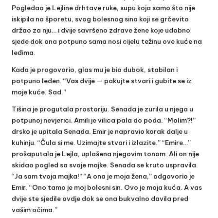
Pogledao je Lejline drhtave ruke, supu koja samo što nije
iskipila na šporetu, svog bolesnog sina koji se grčevito
držao za nju… i dvije savršeno zdrave žene koje udobno
sjede dok ona potpuno sama nosi cijelu težinu ove kuće na
leđima.
Kada je progovorio, glas mu je bio dubok, stabilan i
potpuno leden. “Vas dvije — pakujte stvari i gubite se iz
moje kuće. Sad.”
Tišina je progutala prostoriju. Senada je zurila u njega u
potpunoj nevjerici. Amili je vilica pala do poda. “Molim?!”
drsko je upitala Senada. Emir je napravio korak dalje u
kuhinju. “Čula si me. Uzimajte stvari i izlazite.” “Emire…”
prošaputala je Lejla, uplašena njegovim tonom. Ali on nije
skidao pogled sa svoje majke. Senada se kruto uspravila.
“Ja sam tvoja majka!” “A ona je moja žena,” odgovorio je
Emir. “Ono tamo je moj bolesni sin. Ovo je moja kuća. A vas
dvije ste sjedile ovdje dok se ona bukvalno davila pred
vašim očima.”