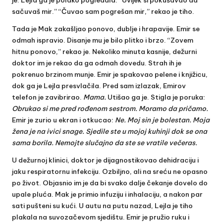
sačuvaš mir.” “Čuvao sam pogrešan mir,” rekao je tiho.
Tada je Mak zakašljao ponovo, dublje i hrapavije. Emir se
odmah ispravio. Disanje mu je bilo plitko i brzo. “Zovem
hitnu ponovo,” rekao je. Nekoliko minuta kasnije, dežurni
doktor im je rekao da ga odmah dovedu. Strah ih je
pokrenuo brzinom munje. Emir je spakovao pelene i knjižicu,
dok ga je Lejla presvlačila. Pred sam izlazak, Emirov
telefon je zavibrirao.
Mama.
Utišao ga je. Stigla je poruka:
Obrukao si me pred rođenom sestrom. Moramo da pričamo.
Emir je zurio u ekran i otkucao:
Ne. Moj sin je bolestan. Moja
žena je na ivici snage. Sjedile ste u mojoj kuhinji dok se ona
sama borila. Nemojte slučajno da ste se vratile večeras.
U dežurnoj klinici, doktor je dijagnostikovao dehidraciju i
jaku respiratornu infekciju. Ozbiljno, ali na sreću ne opasno
po život. Objasnio im je da bi svako dalje čekanje dovelo do
upale pluća. Mak je primio infuziju i inhalaciju, a nakon par
sati pušteni su kući. U autu na putu nazad, Lejla je tiho
plakala na suvozačevom sjedištu. Emir je pružio ruku i