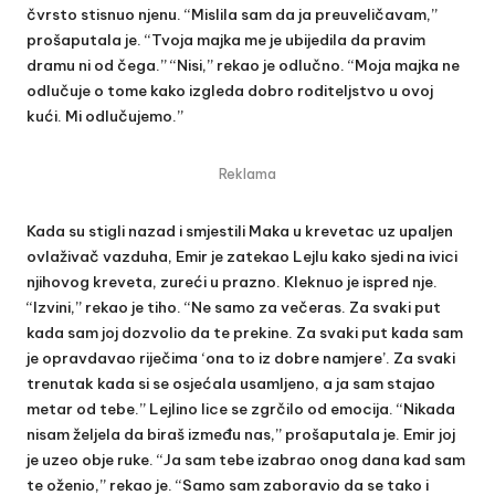
čvrsto stisnuo njenu. “Mislila sam da ja preuveličavam,”
prošaputala je. “Tvoja majka me je ubijedila da pravim
dramu ni od čega.” “Nisi,” rekao je odlučno. “Moja majka ne
odlučuje o tome kako izgleda dobro roditeljstvo u ovoj
kući. Mi odlučujemo.”
Reklama
Kada su stigli nazad i smjestili Maka u krevetac uz upaljen
ovlaživač vazduha, Emir je zatekao Lejlu kako sjedi na ivici
njihovog kreveta, zureći u prazno. Kleknuo je ispred nje.
“Izvini,” rekao je tiho. “Ne samo za večeras. Za svaki put
kada sam joj dozvolio da te prekine. Za svaki put kada sam
je opravdavao riječima ‘ona to iz dobre namjere’. Za svaki
trenutak kada si se osjećala usamljeno, a ja sam stajao
metar od tebe.” Lejlino lice se zgrčilo od emocija. “Nikada
nisam željela da biraš između nas,” prošaputala je. Emir joj
je uzeo obje ruke. “Ja sam tebe izabrao onog dana kad sam
te oženio,” rekao je. “Samo sam zaboravio da se tako i