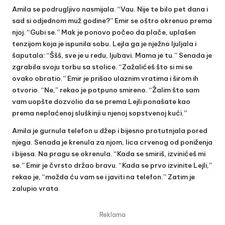
Amila se podrugljivo nasmijala. “Vau. Nije te bilo pet dana i
sad si odjednom muž godine?” Emir se oštro okrenuo prema
njoj. “Gubi se.” Mak je ponovo počeo da plače, uplašen
tenzijom koja je ispunila sobu. Lejla ga je nježno ljuljala i
šaputala: “Ššš, sve je u redu, ljubavi. Mama je tu.” Senada je
zgrabila svoju torbu sa stolice. “Zažalićeš što si mi se
ovako obratio.” Emir je prišao ulaznim vratima i širom ih
otvorio. “Ne,” rekao je potpuno smireno. “Žalim što sam
vam uopšte dozvolio da se prema Lejli ponašate kao
prema neplaćenoj sluškinji u njenoj sopstvenoj kući.”
Amila je gurnula telefon u džep i bijesno protutnjala pored
njega. Senada je krenula za njom, lica crvenog od poniženja
i bijesa. Na pragu se okrenula. “Kada se smiriš, izvinićeš mi
se.” Emir je čvrsto držao bravu. “Kada se prvo izvinite Lejli,”
rekao je, “možda ću vam se i javiti na telefon.” Zatim je
zalupio vrata.
Reklama