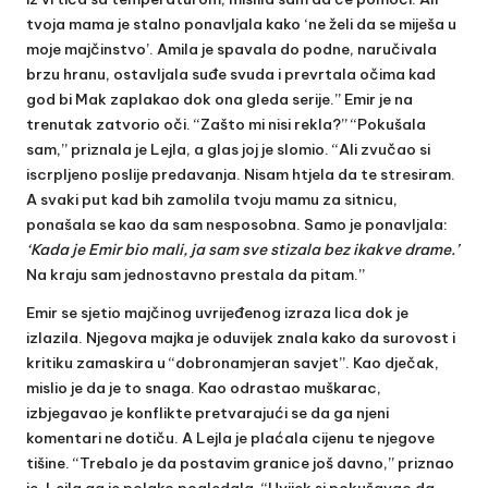
tvoja mama je stalno ponavljala kako ‘ne želi da se miješa u
moje majčinstvo’. Amila je spavala do podne, naručivala
brzu hranu, ostavljala suđe svuda i prevrtala očima kad
god bi Mak zaplakao dok ona gleda serije.” Emir je na
trenutak zatvorio oči. “Zašto mi nisi rekla?” “Pokušala
sam,” priznala je Lejla, a glas joj je slomio. “Ali zvučao si
iscrpljeno poslije predavanja. Nisam htjela da te stresiram.
A svaki put kad bih zamolila tvoju mamu za sitnicu,
ponašala se kao da sam nesposobna. Samo je ponavljala:
‘Kada je Emir bio mali, ja sam sve stizala bez ikakve drame.’
Na kraju sam jednostavno prestala da pitam.”
Emir se sjetio majčinog uvrijeđenog izraza lica dok je
izlazila. Njegova majka je oduvijek znala kako da surovost i
kritiku zamaskira u “dobronamjeran savjet”. Kao dječak,
mislio je da je to snaga. Kao odrastao muškarac,
izbjegavao je konflikte pretvarajući se da ga njeni
komentari ne dotiču. A Lejla je plaćala cijenu te njegove
tišine. “Trebalo je da postavim granice još davno,” priznao
je. Lejla ga je polako pogledala. “Uvijek si pokušavao da