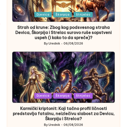
Posted
Djevica
Škorpija
Strijelac
in
Strah od krune: Zbog kog podsvesnog straha
Devica, Škorpija i Strelac surovo ruše sopstveni
uspeh (i kako to da spreče)?
By
Urednik
06/08/2026
Posted
by
Posted
Djevica
Škorpija
Strijelac
in
Karmički kriptonit: Koji tačno profil ličnosti
predstavlja fatalnu, neizlečivu slabost za Devicu,
Škorpiju i Strelca?
By
Urednik
06/08/2026
Posted