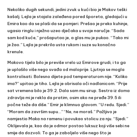
Nekoliko dugih sekundi, jedini zvuk u kući bio je Makov teški
kašalj. Lejla je stajala zaleđena pored šporeta, gledajući u
Emira kao da se plaši da se pomjeri. Prešao je preko kuhinje,
ugasio ringlu i nježno uzeo dječaka u svoje naručje. “Sada
sam kod kuće,” prošaputao je, a glas mu je pukao. “Tako mi
je žao.” Lejla je prekrila usta rukom i suze su konačno
krenule.
Makovo tijelo bilo je previše vrelo uz Emirove grudi, i to ga
je uplašilo više nego svađa od maloprije. Ljutnja se mogla
kontrolisati. Bolesno dijete pod temperaturom nije. “Koliko
ima?” upitao je tiho. Lejla je obrisala oči nadlanicom. “Prije
sat vremena bilo je 39.2. Dala sam mu sirup. Sestra iz doma
zdravlja mi je rekla da pratim, osim ako ne pređe 39.5 ili
počne teže da diše.” Emir je klimnuo glavom. “U redu. Sjedi.”
“Moram da završim supu…” “Ne, ne moraš.” Pažljivo je
namjestio Maka na ramenu i povukao stolicu za nju. “Sjedi.”
Oklijevala je, kao da je odmor postao luksuz koji više sebi ne
smije da dozvoli. To ga je zaboljelo više nego što je