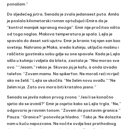
ponašam.”
Do sljedećeg jutra, Senada je zvala jedanaest puta. Amila
je poslala kilometarski roman optužujući Emira da je
“kontrol manijak ispranog mozga”. Emir nije pročitao ništa
od toga naglas. Makova temperatura je spala. Lejla je
spavala do deset sati ujutru. Emir je branio taj njen san kao
svetinju. Nahranio je Maka, sredio kuhinju, uključio mašinu i
raščistio gostinsku sobu gdje su one spavale. Kada je Lejla
sišla u kuhinju i vidjela da blista, zastala je. “Nisi morao sve
ovo.” “Jesam,” rekao je. Skuvao joj je kafu, a onda izvadio
telefon. “Zovem mamu. Na spikerfon. Ne moraš reći ni riječ
ako ne želiš.” Lejla se ukočila. “Ne želim novu svađu.” “Ne
želim ni ja. Zato ovo mora biti kristalno jasno.”
Senada se javila nakon prvog zvona. “Jesi li se konačno
sjetio da se izviniš?” Emir je osjetio kako se Lejla trgla. “Ne,”
odgovorio je ravnim tonom. “Zovem da postavim granice.”
Pauza. “Granice?” ponovila je hladno. “Tako je. Ne dolazite
nam u kuću nepozvane. Ne noćite ovdje bez prethodnog