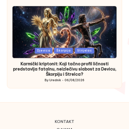
by
Posted
Djevica
Škorpija
Strijelac
in
Karmički kriptonit: Koji tačno profil ličnosti
predstavlja fatalnu, neizlečivu slabost za Devicu,
Škorpiju i Strelca?
By
Urednik
06/08/2026
Posted
by
KONTAKT