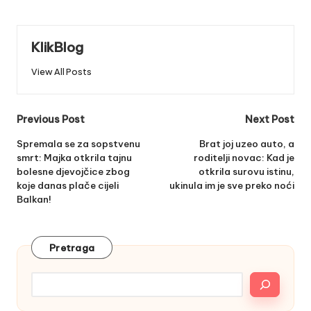
KlikBlog
View All Posts
Post
Previous Post
Next Post
navigation
Spremala se za sopstvenu
Brat joj uzeo auto, a
smrt: Majka otkrila tajnu
roditelji novac: Kad je
bolesne djevojčice zbog
otkrila surovu istinu,
koje danas plače cijeli
ukinula im je sve preko noći
Balkan!
Pretraga