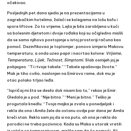
očekivao.
Posljednjih pet dana sjedio je na prezentacijama u
zagrebačkim hotelima, žaleći se kolegama na lošu kafu i
spore liftove. Za to vrijeme, Lejla je bila zarobljena u kući
sa bolesnim djetetom i dvoje rođaka koji su očigledno mislili
da se samo njihovo postojanje u istoj prostoriji računa kao
pomoć. Dezinfikovao je toplomjer, ponovo izmjerio Makovu
temperaturu, a onda uzeo papir i nacrtao kolone:
Vrijeme,
Temperatura, Lijek, Tečnost, Simptomi.
Slab osmijeh joj je
pobjegao. “Ti i tvoje tabele.” “Tabele spašavaju živote.”
Mak je tiho cvilio, naslonjen na Emirovo rame, dok mu je
otac polako trljao leđa.
“Ispričaj mi šta se desilo dok nisam bio tu,” rekao je Emir.
Gledala je u pod. “Nije bitno.” “Meni je bitno.” Teško je
progutala knedlu. “Tvoja majka je zvala u ponedjeljak i
rekla da ona i Amila žele da ostanu ovdje par dana jer Amila
kreči stan. Rekla sam joj da si na putu, ali ona je rekla da
porodici ne treba pozivnica. Kada su Maka u utorak vratili
iz vrtića sa temperaturom, mislila sam da će pomoći. Ali