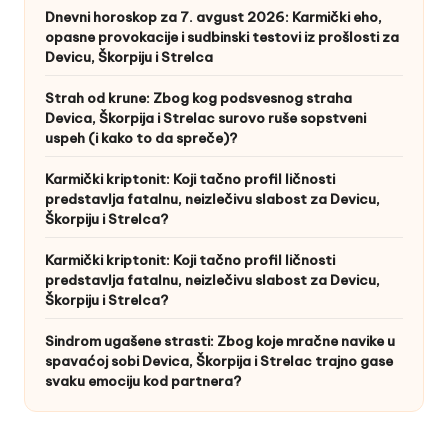
Dnevni horoskop za 7. avgust 2026: Karmički eho,
opasne provokacije i sudbinski testovi iz prošlosti za
Devicu, Škorpiju i Strelca
Strah od krune: Zbog kog podsvesnog straha
Devica, Škorpija i Strelac surovo ruše sopstveni
uspeh (i kako to da spreče)?
Karmički kriptonit: Koji tačno profil ličnosti
predstavlja fatalnu, neizlečivu slabost za Devicu,
Škorpiju i Strelca?
Karmički kriptonit: Koji tačno profil ličnosti
predstavlja fatalnu, neizlečivu slabost za Devicu,
Škorpiju i Strelca?
Sindrom ugašene strasti: Zbog koje mračne navike u
spavaćoj sobi Devica, Škorpija i Strelac trajno gase
svaku emociju kod partnera?