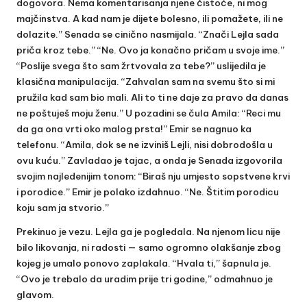
dogovora. Nema komentarisanja njene čistoće, ni mog
majčinstva. A kad nam je dijete bolesno, ili pomažete, ili ne
dolazite.” Senada se cinično nasmijala. “Znači Lejla sada
priča kroz tebe.” “Ne. Ovo ja konačno pričam u svoje ime.”
“Poslije svega što sam žrtvovala za tebe?” uslijedila je
klasična manipulacija. “Zahvalan sam na svemu što si mi
pružila kad sam bio mali. Ali to ti ne daje za pravo da danas
ne poštuješ moju ženu.” U pozadini se čula Amila: “Reci mu
da ga ona vrti oko malog prsta!” Emir se nagnuo ka
telefonu. “Amila, dok se ne izviniš Lejli, nisi dobrodošla u
ovu kuću.” Zavladao je tajac, a onda je Senada izgovorila
svojim najledenijim tonom: “Biraš nju umjesto sopstvene krvi
i porodice.” Emir je polako izdahnuo. “Ne. Štitim porodicu
koju sam ja stvorio.”
Prekinuo je vezu. Lejla ga je pogledala. Na njenom licu nije
bilo likovanja, ni radosti — samo ogromno olakšanje zbog
kojeg je umalo ponovo zaplakala. “Hvala ti,” šapnula je.
“Ovo je trebalo da uradim prije tri godine,” odmahnuo je
glavom.