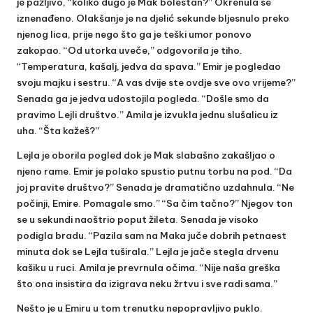
je pažljivo, “koliko dugo je Mak bolestan?” Okrenula se
iznenađeno. Olakšanje je na djelić sekunde bljesnulo preko
njenog lica, prije nego što ga je teški umor ponovo
zakopao. “Od utorka uveče,” odgovorila je tiho.
“Temperatura, kašalj, jedva da spava.” Emir je pogledao
svoju majku i sestru. “A vas dvije ste ovdje sve ovo vrijeme?”
Senada ga je jedva udostojila pogleda. “Došle smo da
pravimo Lejli društvo.” Amila je izvukla jednu slušalicu iz
uha. “Šta kažeš?”
Lejla je oborila pogled dok je Mak slabašno zakašljao o
njeno rame. Emir je polako spustio putnu torbu na pod. “Da
joj pravite društvo?” Senada je dramatično uzdahnula. “Ne
počinji, Emire. Pomagale smo.” “Sa čim tačno?” Njegov ton
se u sekundi naoštrio poput žileta. Senada je visoko
podigla bradu. “Pazila sam na Maka juče dobrih petnaest
minuta dok se Lejla tuširala.” Lejla je jače stegla drvenu
kašiku u ruci. Amila je prevrnula očima. “Nije naša greška
što ona insistira da izigrava neku žrtvu i sve radi sama.”
Nešto je u Emiru u tom trenutku nepopravljivo puklo.