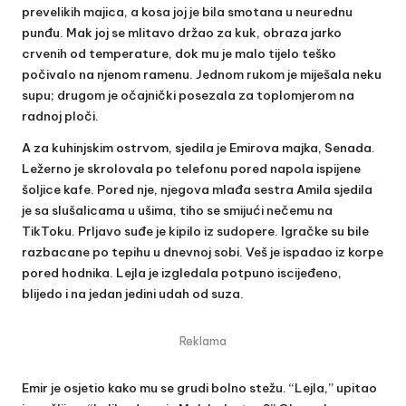
prevelikih majica, a kosa joj je bila smotana u neurednu
punđu. Mak joj se mlitavo držao za kuk, obraza jarko
crvenih od temperature, dok mu je malo tijelo teško
počivalo na njenom ramenu. Jednom rukom je miješala neku
supu; drugom je očajnički posezala za toplomjerom na
radnoj ploči.
A za kuhinjskim ostrvom, sjedila je Emirova majka, Senada.
Ležerno je skrolovala po telefonu pored napola ispijene
šoljice kafe. Pored nje, njegova mlađa sestra Amila sjedila
je sa slušalicama u ušima, tiho se smijući nečemu na
TikToku. Prljavo suđe je kipilo iz sudopere. Igračke su bile
razbacane po tepihu u dnevnoj sobi. Veš je ispadao iz korpe
pored hodnika. Lejla je izgledala potpuno iscijeđeno,
blijedo i na jedan jedini udah od suza.
Reklama
Emir je osjetio kako mu se grudi bolno stežu. “Lejla,” upitao