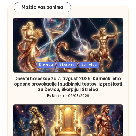
Možda vas zanima
Posted
Djevica
Škorpija
Strijelac
in
Dnevni horoskop za 7. avgust 2026: Karmički eho,
opasne provokacije i sudbinski testovi iz prošlosti
za Devicu, Škorpiju i Strelca
By
Urednik
06/08/2026
Posted
by