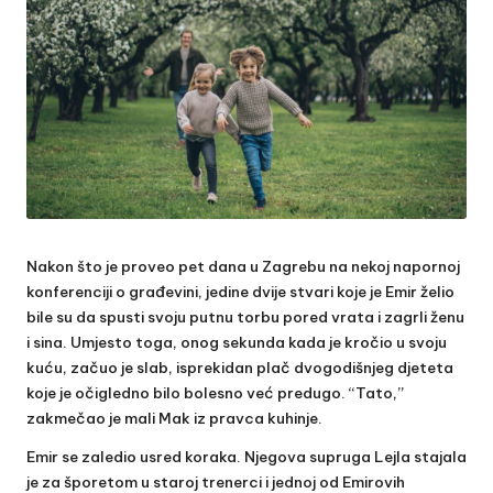
Nakon što je proveo pet dana u Zagrebu na nekoj napornoj
konferenciji o građevini, jedine dvije stvari koje je Emir želio
bile su da spusti svoju putnu torbu pored vrata i zagrli ženu
i sina. Umjesto toga, onog sekunda kada je kročio u svoju
kuću, začuo je slab, isprekidan plač dvogodišnjeg djeteta
koje je očigledno bilo bolesno već predugo. “Tato,”
zakmečao je mali Mak iz pravca kuhinje.
Emir se zaledio usred koraka. Njegova supruga Lejla stajala
je za šporetom u staroj trenerci i jednoj od Emirovih