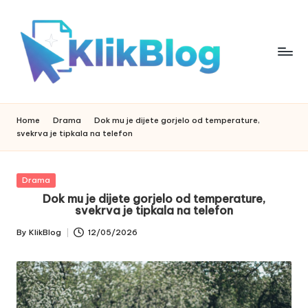
Skip
to
content
k
klikblog
li
k
Home
Drama
Dok mu je dijete gorjelo od temperature,
b
svekrva je tipkala na telefon
l
o
g
Posted
Drama
in
Dok mu je dijete gorjelo od temperature,
svekrva je tipkala na telefon
By
KlikBlog
12/05/2026
Posted
by