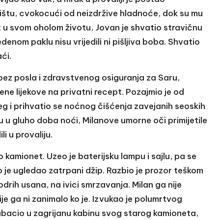
ištu, cvokocući od neizdržive hladnoće, dok su mu
ut u svom oholom životu, Jovan je shvatio stravičnu
edenom paklu nisu vrijedili ni pišljiva boba. Shvatio
ći.
 bez posla i zdravstvenog osiguranja za Saru,
ene lijekove na privatni recept. Pozajmio je od
jeg i prihvatio se noćnog čišćenja zavejanih seoskih
u gluho doba noći, Milanove umorne oči primijetile
i u provaliju.
io kamionet. Uzeo je baterijsku lampu i sajlu, pa se
 je ugledao zatrpani džip. Razbio je prozor teškom
drih usana, na ivici smrzavanja. Milan ga nije
je ga ni zanimalo ko je. Izvukao je polumrtvog
 ubacio u zagrijanu kabinu svog starog kamioneta,