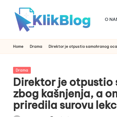
Skip
O NA
to
content
k
klikblog
li
Home
Drama
Direktor je otpustio samohranog oca 
k
b
Posted
Drama
in
Direktor je otpusti
l
zbog kašnjenja, a o
o
priredila surovu lekc
g