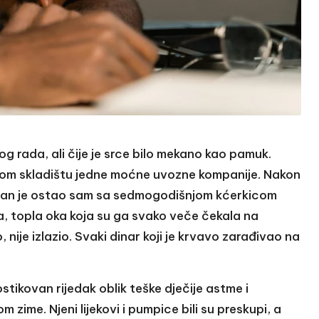
kog rada, ali čije je srce bilo mekano kao pamuk.
nom skladištu jedne moćne uvozne kompanije. Nakon
Milan je ostao sam sa sedmogodišnjom kćerkicom
la, topla oka koja su ga svako veče čekala na
, nije izlazio. Svaki dinar koji je krvavo zarađivao na
nostikovan rijedak oblik teške dječije astme i
zime. Njeni lijekovi i pumpice bili su preskupi, a