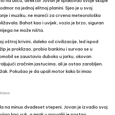
o na ulicu, direktor Jovan je spakovao svoje skupe
odmor na jednoj elitnoj planini. Sjeo je u svoj
ijanje i muziku, ne mareći za crvena meteorološka
ližavala. Bahat kao i uvijek, vozio je brzo, siguran
nijega ne može ništa.
oštroj krivini, daleko od civilizacije, led ispod
ip je proklizao, probio bankinu i survao se u
tomobil se zaustavio duboko u jarku, okovan
ljujući zračnim jastucima, ali je ostao zarobljen.
težak. Pokušao je da upali motor kako bi imao
eklama
a na minus dvadeset stepeni. Jovan je izvadio svoj
avijao kao vuk, a mrak u provaliji je postao