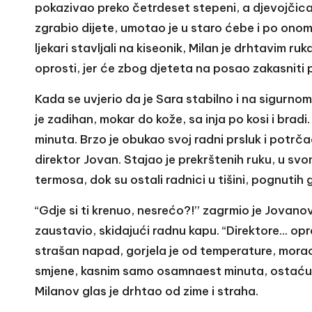
pokazivao preko četrdeset stepeni, a djevojčica j
zgrabio dijete, umotao je u staro ćebe i po onom
ljekari stavljali na kiseonik, Milan je drhtavim 
oprosti, jer će zbog djeteta na posao zakasniti
Kada se uvjerio da je Sara stabilno i na sigurnom
je zadihan, mokar do kože, sa inja po kosi i bra
minuta. Brzo je obukao svoj radni prsluk i potrča
direktor Jovan. Stajao je prekrštenih ruku, u sv
termosa, dok su ostali radnici u tišini, pognutih g
“Gdje si ti krenuo, nesrećo?!” zagrmio je Jovanov
zaustavio, skidajući radnu kapu. “Direktore… opr
strašan napad, gorjela je od temperature, morao
smjene, kasnim samo osamnaest minuta, ostaću 
Milanov glas je drhtao od zime i straha.