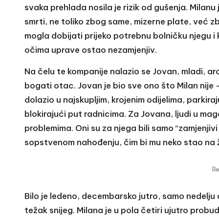
svaka prehlada nosila je rizik od gušenja. Milanu 
smrti, ne toliko zbog same, mizerne plate, već 
mogla dobijati prijeko potrebnu bolničku njegu i k
očima uprave ostao nezamjenjiv.
Na čelu te kompanije nalazio se Jovan, mladi, ar
bogati otac. Jovan je bio sve ono što Milan nije 
dolazio u najskupljim, krojenim odijelima, parkira
blokirajući put radnicima. Za Jovana, ljudi u mag
problemima. Oni su za njega bili samo “zamjenjivi
sopstvenom nahođenju, čim bi mu neko stao na ž
R
Bilo je ledeno, decembarsko jutro, samo nedelju
težak snijeg. Milana je u pola četiri ujutro probud