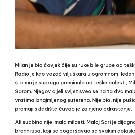
Milan je bio čovjek čije su ruke bile grube od teš
Radio je kao vozač viljuškara u ogromnom, lede
što mu je supruga preminula od teške bolesti, 
Sarom. Njegov cijeli svijet sveo se na ta dva ma
vratima iznajmljenog suterena. Nije pio, nije pušio
promaji skladišta čuvao je za njeno odrastanje.
Ali sudbina nije imala milosti. Maloj Sari je dijag
bronhitisa, koji se pogoršavao sa svakim dolaskom 