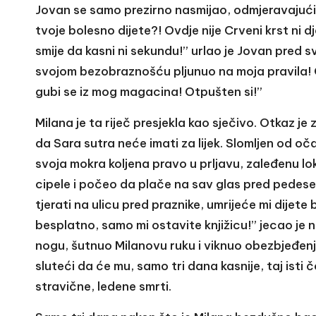
Jovan se samo prezirno nasmijao, odmjeravajući
tvoje bolesno dijete?! Ovdje nije Crveni krst ni dj
smije da kasni ni sekundu!” urlao je Jovan pred svim
svojom bezobraznošću pljunuo na moja pravila! Od
gubi se iz mog magacina! Otpušten si!”
Milana je ta riječ presjekla kao sječivo. Otkaz j
da Sara sutra neće imati za lijek. Slomljen od oča
svoja mokra koljena pravo u prljavu, zaleđenu 
cipele i počeo da plače na sav glas pred pedese
tjerati na ulicu pred praznike, umrijeće mi dijet
besplatno, samo mi ostavite knjižicu!” jecao je 
nogu, šutnuo Milanovu ruku i viknuo obezbjeđenj
sluteći da će mu, samo tri dana kasnije, taj isti 
stravične, ledene smrti.