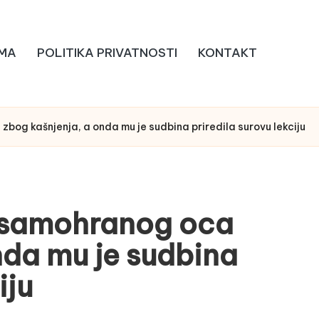
MA
POLITIKA PRIVATNOSTI
KONTAKT
zbog kašnjenja, a onda mu je sudbina priredila surovu lekciju
o samohranog oca
nda mu je sudbina
iju