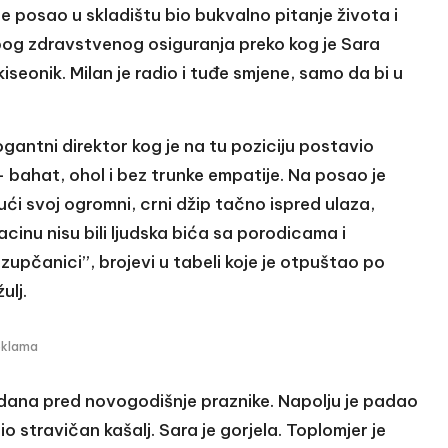
je posao u skladištu bio bukvalno pitanje života i
zbog zdravstvenog osiguranja preko kog je Sara
iseonik. Milan je radio i tuđe smjene, samo da bi u
ogantni direktor kog je na tu poziciju postavio
– bahat, ohol i bez trunke empatije. Na posao je
jući svoj ogromni, crni džip tačno ispred ulaza,
acinu nisu bili ljudska bića sa porodicama i
 zupčanici”, brojevi u tabeli koje je otpuštao po
ulj.
eklama
 dana pred novogodišnje praznike. Napolju je padao
io stravičan kašalj. Sara je gorjela. Toplomjer je