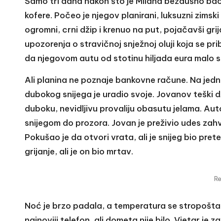
Samo tri dana nakon što je Milana bezdušno baci
kofere. Počeo je njegov planirani, luksuzni zimski 
ogromni, crni džip i krenuo na put, pojačavši gr
upozorenja o stravičnoj snježnoj oluji koja se prib
da njegovom autu od stotinu hiljada eura malo s
Ali planina ne poznaje bankovne račune. Na jednoj 
dubokog snijega je uradio svoje. Jovanov teški dž
duboku, nevidljivu provaliju obasutu jelama. Au
snijegom do prozora. Jovan je preživio udes zahva
Pokušao je da otvori vrata, ali je snijeg bio pre
grijanje, ali je on bio mrtav.
R
Noć je brzo padala, a temperatura se stropoštal
najnoviji telefon, ali dometa nije bilo. Vjetar je z