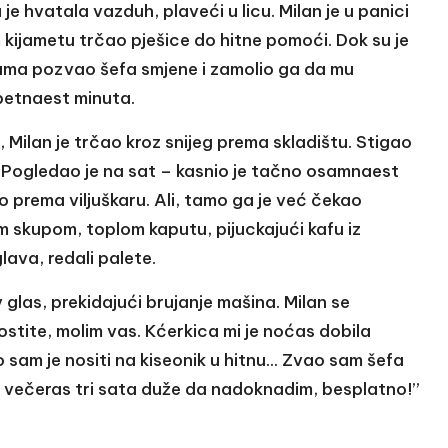
e hvatala vazduh, plaveći u licu. Milan je u panici
 kijametu trčao pješice do hitne pomoći. Dok su je
rukama pozvao šefa smjene i zamolio ga da mu
 petnaest minuta.
, Milan je trčao kroz snijeg prema skladištu. Stigao
di. Pogledao je na sat – kasnio je tačno osamnaest
o prema viljuškaru. Ali, tamo ga je već čekao
om skupom, toplom kaputu, pijuckajući kafu iz
lava, redali palete.
 glas, prekidajući brujanje mašina. Milan se
ostite, molim vas. Kćerkica mi je noćas dobila
 sam je nositi na kiseonik u hitnu… Zvao sam šefa
večeras tri sata duže da nadoknadim, besplatno!”