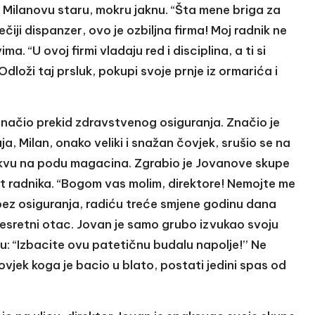
 Milanovu staru, mokru jaknu. “Šta mene briga za
ečiji dispanzer, ovo je ozbiljna firma! Moj radnik ne
a. “U ovoj firmi vladaju red i disciplina, a ti si
loži taj prsluk, pokupi svoje prnje iz ormarića i
e značio prekid zdravstvenog osiguranja. Značio je
ja, Milan, onako veliki i snažan čovjek, srušio se na
lokvu na podu magacina. Zgrabio je Jovanove skupe
t radnika. “Bogom vas molim, direktore! Nemojte me
e bez osiguranja, radiću treće smjene godinu dana
nesretni otac. Jovan je samo grubo izvukao svoju
u: “Izbacite ovu patetičnu budalu napolje!” Ne
čovjek koga je bacio u blato, postati jedini spas od