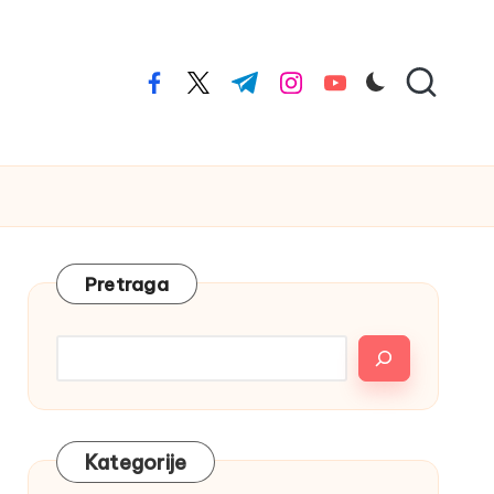
facebook.com
twitter.com
t.me
instagram.com
youtube.com
Pretraga
Kategorije