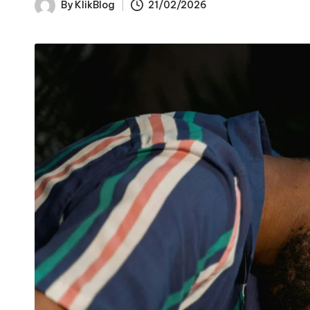
By
KlikBlog
21/02/2026
Posted
by