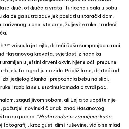
 je ključ, otključala vrata i furiozno upala u sobu,
u da će ga sutra zauvijek poslati u starački dom.
a zarivenog u one iste crne, žuljevite ruke, trudeći
uća.
gluh?!” vrisnula je Lejla, držeći čašu šampanjca u ruci,
nad Hasanovog kreveta, svjetlost iz hodnika
a uramljen u jeftini drveni okvir. Njene oči, prepune
-bijelu fotografiju na zidu. Približila se, drhteći od
 izblijedjelog članka i prepoznala bebu na slici,
ruke i razbila se u stotinu komada o tvrdi pod.
alom, zagušljivom sobom, ali Lejla to uopšte nije
ri, požutjeli novinski članak iznad Hasanovog
rištao sa papira:
“Hrabri rudar iz zapaljene kuće
oj fotografiji, kroz gusti dim i ruševine, vidio se mlad,