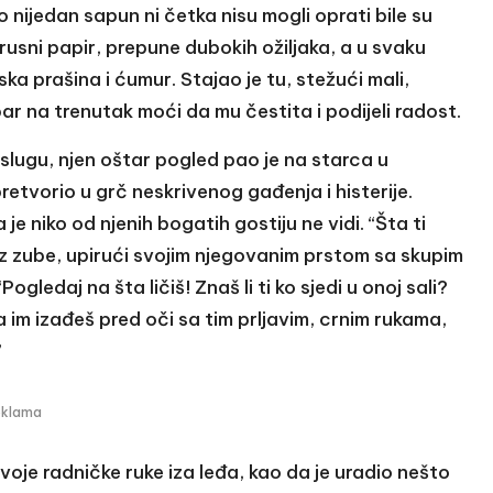
nijedan sapun ni četka nisu mogli oprati bile su
usni papir, prepune dubokih ožiljaka, a u svaku
a prašina i ćumur. Stajao je tu, stežući mali,
ar na trenutak moći da mu čestita i podijeli radost.
oslugu, njen oštar pogled pao je na starca u
 pretvorio u grč neskrivenog gađenja i histerije.
je niko od njenih bogatih gostiju ne vidi. “Šta ti
kroz zube, upirući svojim njegovanim prstom sa skupim
gledaj na šta ličiš! Znaš li ti ko sjedi u onoj sali?
da im izađeš pred oči sa tim prljavim, crnim rukama,
”
eklama
voje radničke ruke iza leđa, kao da je uradio nešto