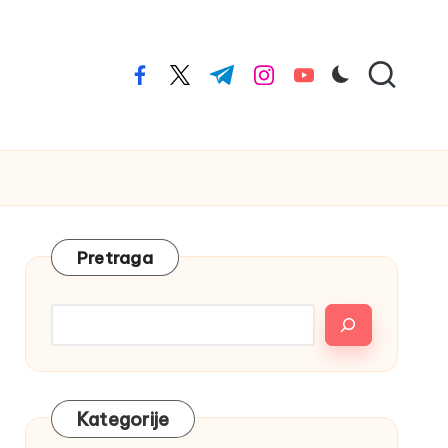
facebook.com
twitter.com
t.me
instagram.com
youtube.com
Pretraga
Kategorije