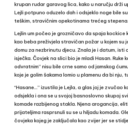
krupan rudar garavog lica, kako u naručju drži u
Lejli potpuno oduzelo dah i odsjeklo noge bile su 
teškim, stravičnim opekotinama trećeg stepena
Lejlin um počeo je grozničavo da spaja kockice koj
kao beba preživjela stravičan požar u kojem su joj 
domu za nezbrinutu djecu. Znala je i datum, isti
isječka. Čovjek na slici bio je mladi Hasan. Ruke 
odvratnim” nisu bile crne samo od jamskog ćumura
koje je golim šakama lomio u plamenu da bi nju, tu
“Hasane…” izustila je Lejla, a glas joj je zvučao 
odsjekla i ona se u svojoj basnoslovno skupoj svi
komade razbijenog stakla. Njena arogancija, elit
prijateljima rasprsnuli su se u hiljadu komada. Gle
čovjeka kojeg je zaključala kao zvijer jer se stidj