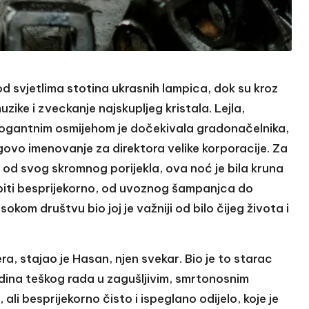
pod svjetlima stotina ukrasnih lampica, dok su kroz
zike i zveckanje najskupljeg kristala. Lejla,
 arogantnim osmijehom je dočekivala gradonačelnika,
ugovo imenovanje za direktora velike korporacije. Za
la od svog skromnog porijekla, ova noć je bila kruna
 biti besprijekorno, od uvoznog šampanjca do
sokom društvu bio joj je važniji od bilo čijeg života i
a, stajao je Hasan, njen svekar. Bio je to starac
odina teškog rada u zagušljivim, smrtonosnim
li besprijekorno čisto i ispeglano odijelo, koje je