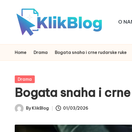
Skip
O NA
to
content
k
klikblog
li
Home
Drama
Bogata snaha i crne rudarske ruke
k
b
Posted
Drama
in
Bogata snaha i crne
l
o
By
KlikBlog
01/03/2026
Posted
g
by