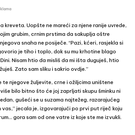
eklama
 sa kreveta. Uopšte ne mareći za njene ranije uvrede,
ojim grubim, crnim prstima da sakuplja oštre
jegova snaha ne posiječe. “Pazi, kćeri, rasjekla si
ovorio je tiho i toplo, dok su mu krhotine blago
ini. Nisam htio da misliš da mi išta duguješ, htio
žuješ. Zato sam sliku i sakrio ovdje.”
e te njegove žuljevite, crne i ožiljcima uništene
 više bilo bitno što će joj zaprljati skupu šminku ni
o jedan, gušeći se u suzama najtežeg, razarajućeg
vas,” jecala je, izgovarajući po prvi put riječ koju
um… gora sam od one vatre iz koje ste me izvukli.