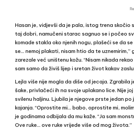
R
Hasan je, vidjevši da je pala, istog trena skočio
taj dobri, namučeni starac sagnuo se i počeo sv
komade stakla oko njenih nogu, plašeći se da se n
se… nemoj plakati, nisam htio da te uznemirim,” g
zarezale već uništenu kožu. “Nisam nikada rekao D
sam samo da živiš lijep i sretan život kakav zaslu
Lejla više nije mogla da diše od jecaja. Zgrabila j
šake, privlačeći ih na svoje uplakano lice. Nije joj
svilenu haljinu. Ljubila je njegove prste jedan p
kajanja. “Oprostite mi… babo, oprostite mi, molim 
je godinama odbijala da mu kaže. “Ja sam monstr
Ove ruke… ove ruke vrijede više od mog života.”