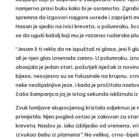
namjerno pravi buku kako bi je osramotio. Zgrabila
spremna da izgovori najgore uvrede i zaprijeti m
Hasan je sjedio na ivici kreveta, u polumraku, lic
se da uguši kašalj koji mu je razarao rudarska pl
“Jesam li ti rekla da ne ispuštaš ni glasa, jesi li 
ali je njen glas iznenada zamro. U polumraku, iz
obasjala je jedan stari, požutjeli isječak iz novin
bijesa, nesvjesno su se fokusirale na krupnu, crno
neke neobjašnjive jeze, i kada je pročitala naslov
čaša šampanjca joj je istog sekunda iskliznula iz 
Zvuk lomljave skupocjenog kristala odjeknuo je m
primijetila. Njen pogled ostao je zakovan za sta
kreveta. Naslov je, iako izblijedio od vremena, v
izvukao bebu iz plamena”
. Na velikoj, crno-bijel