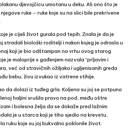
plakanu djevojčicu umotanu u deku. Ali ono što je
njegove ruke – ruke koje su na slici bile prekrivene
.
e je cijeli život gurala pod tepih. Znala je da je
stradali biološki roditelji i nakon kojeg je odrasla u
 onaj koji je bio odštampan na vrhu ovog starog
koje je maloprije s gađenjem nazvala “prljavim i
, već od stravičnih ožiljaka i ugljenisanih greda
đu bebu, živu izvukao iz vatrene stihije.
kao da dolazi iz tuđeg grla. Koljena su joj se potpuno
lenoj haljini srušila pravo na pod, među oštre
izam i bolesna želja da se dokaže pred lažnim
dala je u starca koji je tiho sjedio na krevetu,
ela ruku koje su joj bukvalno poklonile život.