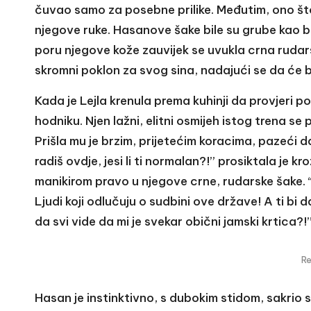
čuvao samo za posebne prilike. Međutim, ono što 
njegove ruke. Hasanove šake bile su grube kao br
poru njegove kože zauvijek se uvukla crna rudarsk
skromni poklon za svog sina, nadajući se da će b
Kada je Lejla krenula prema kuhinji da provjeri p
hodniku. Njen lažni, elitni osmijeh istog trena se
Prišla mu je brzim, prijetećim koracima, pazeći da 
radiš ovdje, jesi li ti normalan?!” prosiktala je 
manikirom pravo u njegove crne, rudarske šake. “Po
Ljudi koji odlučuju o sudbini ove države! A ti bi 
da svi vide da mi je svekar obični jamski krtica?!
R
Hasan je instinktivno, s dubokim stidom, sakrio s