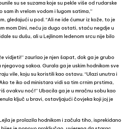
punile su se suzama koje su pekle više od rudarske
ao sam ih vrelom vodom i lugom satima,”
 gledajući u pod. “Ali ne ide ćumur iz kože, to je
m mom Dini, neću ja dugo ostati, staću negdje u
le su dušu, ali u Lejlinom ledenom srcu nije bilo
e vidjeti!” zaurlao je njen šapat, dok ga je grubo
a njegovog sakoa. Gurala ga je uskim hodnikom sve
 vile, koju su koristili kao ostavu. “Ulazi unutra i
Ako te iko od ministara vidi sa tim crnim prstima,
variš ovakvu noć!” Ubacila ga je u mračnu sobu kao
ula ključ u bravi, ostavljajući čovjeka koji joj je
ejla je prolazila hodnikom i začula tiho, isprekidano
en bijes je ponovo proključao, uvjerena da starac