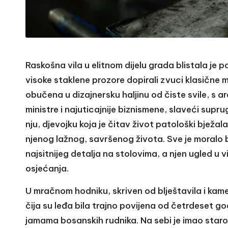
Raskošna vila u elitnom dijelu grada blistala je 
visoke staklene prozore dopirali zvuci klasične mu
obučena u dizajnersku haljinu od čiste svile, s
ministre i najuticajnije biznismene, slaveći supr
nju, djevojku koja je čitav život patološki bježa
njenog lažnog, savršenog života. Sve je moralo
najsitnijeg detalja na stolovima, a njen ugled u vi
osjećanja.
U mračnom hodniku, skriven od blještavila i kamer
čija su leđa bila trajno povijena od četrdeset g
jamama bosanskih rudnika. Na sebi je imao staro, a