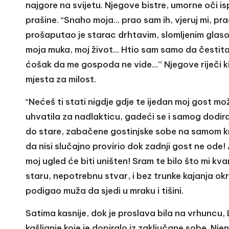
najgore na svijetu. Njegove bistre, umorne oči is
prašine. “Snaho moja… prao sam ih, vjeruj mi, pr
prošaputao je starac drhtavim, slomljenim glasom,
moja muka, moj život… Htio sam samo da čestita
ćošak da me gospoda ne vide…” Njegove riječi kida
mjesta za milost.
“Nećeš ti stati nigdje gdje te ijedan moj gost mož
uhvatila za nadlakticu, gadeći se i samog dodir
do stare, zabačene gostinjske sobe na samom kraju
da nisi slučajno provirio dok zadnji gost ne ode! 
moj ugled će biti uništen! Sram te bilo što mi k
staru, nepotrebnu stvar, i bez trunke kajanja okren
podigao muža da sjedi u mraku i tišini.
Satima kasnije, dok je proslava bila na vrhuncu, L
kašljanje koje je dopiralo iz zaključane sobe. Nj