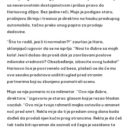
sa neverovatnim dostojanstvom i prišao pravo do
Harisovog džipa. Bez ijedne reči, Mujo je podigao staru,
prašnjavu škrinju i tresnuo je direktno na haubu preskupog
automobila, tačno preko onog papira za prodaju
dedovine.
“Šta to radiš, jesi li ti normalan?!” zaurlao je Haris,
sklanjajući ugovor da se ne isprlja. “Nosi to đubre sa mojih
kola! Jesi li došao da prosiš dok ja završavam poslove
milionske vrednosti? Obezbeđenje, izbacite ovog ludaka!”
Harisovo lice je pocrvenelo od besa, plašeći se da će mu
ova seoska predstava uništiti ugled pred stranim
partnerima koji su zbunjeno posmatrali scenu.
Mujo se nije pomerio ni za milimetar. “Ovo nije đubre,
direktore,” izgovorio je starac glasom koji je rezao hladan
vazduh. “Ovo mi je tvoja rahmetli majka ostavila u amanet
noć pred smrt. Rekla mi je da ti je predam onog dana kada
dođeš da prodaš njen kućni prag strancima. Rekla je da ćeš
tek tada biti spreman da saznaš od čega je sazidana ta