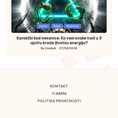
Posted
Jarac
Ribe
Vodolija
in
Karmički kod nesanice: Ko vam svake noći u 3
ujutru krade životnu energiju?
By
Urednik
07/08/2026
Posted
by
KONTAKT
O NAMA
POLITIKA PRIVATNOSTI