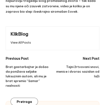
najsuroviju tragediju svog promašenog života – tek kada
su mu njene oči zauvek zatvorene, video je koliko je on
zapravo bio slep i beskrajno siromašan čovek.
KlikBlog
View All Posts
Post
Previous Post
Next Post
navigation
Brat gastarbajter je došao
Tajni žrtvovani snovi,
da ponižava seljake
menice i dvorac sazidan od
luksuznim autom, ali mu je
laži
brat spremio “šamar”
realnosti
Pretraga