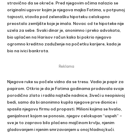
stravično da se okreće. Pred njegovim očima nalazio se
originalni ugovor kojim je njegova majka Fatima, u potpunoj
tajnosti, stavila pod zelenašku hipoteku celokupno
preostalo zemljište koje je imala. Novac od te hipoteke nije
uzela za sebe. Svaki dinar je, anonimno i preko advokata,
bio uplaćen na Harisov račun kako bi pokrio njegovo
ogromno kreditno zaduženje na početku karijere, kada je
bio na ivici bankrota.
Reklama
Njegove ruke su počele vidno da se tresu. Vadio je papir za
papirom. Otkrio je da je Fatima godinama prodavala svoje
porodično zlato i radila najteže nadnice, živeći u neopisivoj
bedi, samo da bi anonimno kupila njegove prve dionice i
spasila njegovu firmu od propasti. Milioni kojima se hvalio,
genijalnost kojom se ponosio, njegov celokupan “uspeh” –
sve je to zapravo bilo plaćeno majčinom krvlju, njenim
gladovanjem i njenim smrzavanjem u onoj hladnoj kući.