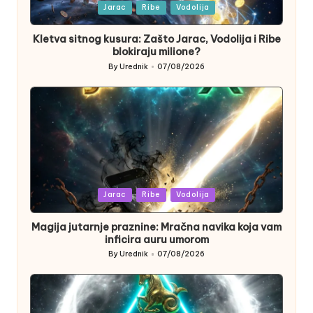
Posted
Jarac
Ribe
Vodolija
in
Kletva sitnog kusura: Zašto Jarac, Vodolija i Ribe
blokiraju milione?
By
Urednik
07/08/2026
Posted
by
Posted
Jarac
Ribe
Vodolija
in
Magija jutarnje praznine: Mračna navika koja vam
inficira auru umorom
By
Urednik
07/08/2026
Posted
by