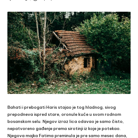
Posted
by
Bahati i prebogati Haris stajao je tog hladnog, sivog
prepodneva ispred stare, oronule kuće u svom rodnom
bosanskom selu. Njegov izraz lica odavao je samo čisto,
nepatvoreno gađenje prema sirotinji iz koje je potekao.
Njegova majka Fatima preminula je pre samo mesec dana,