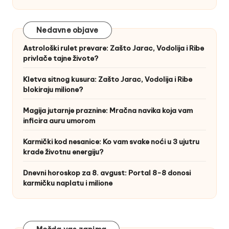
Nedavne objave
Astrološki rulet prevare: Zašto Jarac, Vodolija i Ribe
privlače tajne živote?
Kletva sitnog kusura: Zašto Jarac, Vodolija i Ribe
blokiraju milione?
Magija jutarnje praznine: Mračna navika koja vam
inficira auru umorom
Karmički kod nesanice: Ko vam svake noći u 3 ujutru
krade životnu energiju?
Dnevni horoskop za 8. avgust: Portal 8-8 donosi
karmičku naplatu i milione