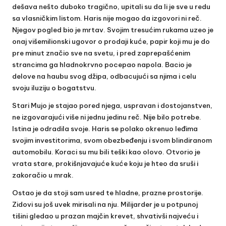
dešava nešto duboko tragično, upitali su da li je sve u redu
sa vlasničkim listom. Haris nije mogao da izgovori ni reč.
Njegov pogled bio je mrtav. Svojim tresućim rukama uzeo je
onaj višemilionski ugovor o prodaji kuće, papir koji mu je do
pre minut značio sve na svetu, i pred zaprepašćenim
strancima ga hladnokrvno pocepao napola. Bacio je
delove na haubu svog džipa, odbacujući sa njima i celu
svoju iluziju o bogatstvu.
Stari Mujo je stajao pored njega, uspravan i dostojanstven,
ne izgovarajući više ni jednu jedinu reč. Nije bilo potrebe.
Istina je odradila svoje. Haris se polako okrenuo leđima
svojim investitorima, svom obezbeđenju i svom blindiranom
automobilu. Koraci su mu bili teški kao olovo. Otvorio je
vrata stare, prokišnjavajuće kuće koju je hteo da sruši i
zakoračio u mrak.
Ostao je da stoji sam usred te hladne, prazne prostorije.
Zidovi su još uvek mirisali na nju. Milijarder je u potpunoj
tišini gledao u prazan majčin krevet, shvativši najveću i