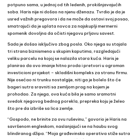
potpuno sama, u jednoj od tih ledenih, prokišnjavajućih
soba. Haris nije ni došao na njenu dženazu. Tvrdio je da je
usred važnih pregovora i da ne može da ostavi svoj posao,
smatrajući da je uplata novca za najskuplji mermerni
spomenik dovoljna da očisti njegovu prljavu savest.
Sada je došao isključivo zbog posla. Oko njega su stajala
tri strana biznismena u skupim kaputima, razgledajući
veliku parcelu na kojoj se nalazila stara kuća. Haris je
planirao da ovo imanje hitno proda i pretvori u ogroman
investicioni projekat – skladišni kompleks za stranu firmu.
Nije osećao ni trunku nostalgije, niti ga je bolelo što će
bageri sutra sravniti sa zemljom prag na kojem je
prohodao. Za njega, ova kuća bila je samo sramotni
svedok njegovog bednog porekla, prepreka koju je želeo
što pre da izbriše sa lica zemlje.
“Gospodo, ne brinite za ovu ruševinu,” govorio je Haris na
savršenom engleskom, naslanjajući se na haubu svog
blindiranog džipa. “Moja građevinska operativa stiže sutra