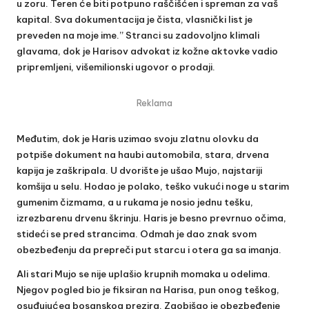
u zoru. Teren će biti potpuno raščišćen i spreman za vaš
kapital. Sva dokumentacija je čista, vlasnički list je
preveden na moje ime.” Stranci su zadovoljno klimali
glavama, dok je Harisov advokat iz kožne aktovke vadio
pripremljeni, višemilionski ugovor o prodaji.
Reklama
Međutim, dok je Haris uzimao svoju zlatnu olovku da
potpiše dokument na haubi automobila, stara, drvena
kapija je zaškripala. U dvorište je ušao Mujo, najstariji
komšija u selu. Hodao je polako, teško vukući noge u starim
gumenim čizmama, a u rukama je nosio jednu tešku,
izrezbarenu drvenu škrinju. Haris je besno prevrnuo očima,
stideći se pred strancima. Odmah je dao znak svom
obezbeđenju da prepreči put starcu i otera ga sa imanja.
Ali stari Mujo se nije uplašio krupnih momaka u odelima.
Njegov pogled bio je fiksiran na Harisa, pun onog teškog,
osuđujućeg bosanskog prezira. Zaobišao je obezbeđenje