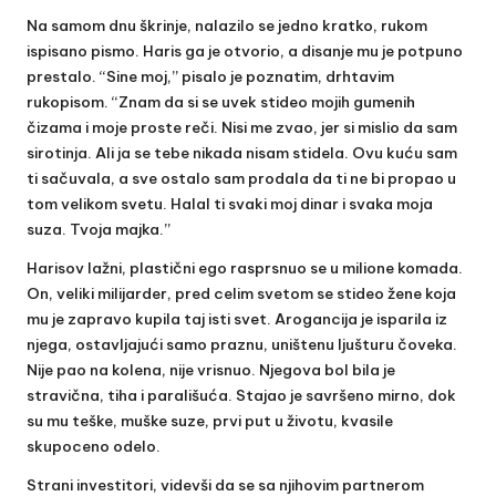
Na samom dnu škrinje, nalazilo se jedno kratko, rukom
ispisano pismo. Haris ga je otvorio, a disanje mu je potpuno
prestalo. “Sine moj,” pisalo je poznatim, drhtavim
rukopisom. “Znam da si se uvek stideo mojih gumenih
čizama i moje proste reči. Nisi me zvao, jer si mislio da sam
sirotinja. Ali ja se tebe nikada nisam stidela. Ovu kuću sam
ti sačuvala, a sve ostalo sam prodala da ti ne bi propao u
tom velikom svetu. Halal ti svaki moj dinar i svaka moja
suza. Tvoja majka.”
Harisov lažni, plastični ego rasprsnuo se u milione komada.
On, veliki milijarder, pred celim svetom se stideo žene koja
mu je zapravo kupila taj isti svet. Arogancija je isparila iz
njega, ostavljajući samo praznu, uništenu ljušturu čoveka.
Nije pao na kolena, nije vrisnuo. Njegova bol bila je
stravična, tiha i parališuća. Stajao je savršeno mirno, dok
su mu teške, muške suze, prvi put u životu, kvasile
skupoceno odelo.
Strani investitori, videvši da se sa njihovim partnerom