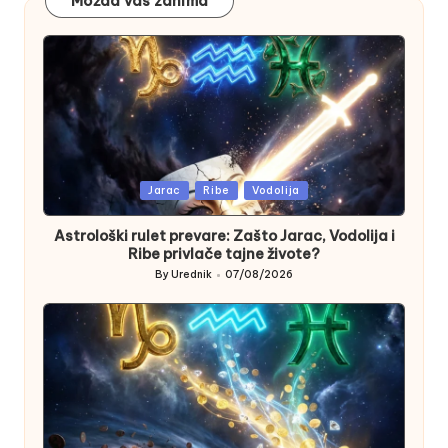
Možda vas zanima
Posted
Jarac
Ribe
Vodolija
in
Astrološki rulet prevare: Zašto Jarac, Vodolija i
Ribe privlače tajne živote?
By
Urednik
07/08/2026
Posted
by