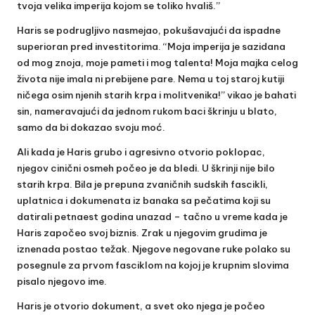
tvoja velika imperija kojom se toliko hvališ.”
Haris se podrugljivo nasmejao, pokušavajući da ispadne
superioran pred investitorima. “Moja imperija je sazidana
od mog znoja, moje pameti i mog talenta! Moja majka celog
života nije imala ni prebijene pare. Nema u toj staroj kutiji
ničega osim njenih starih krpa i molitvenika!” vikao je bahati
sin, nameravajući da jednom rukom baci škrinju u blato,
samo da bi dokazao svoju moć.
Ali kada je Haris grubo i agresivno otvorio poklopac,
njegov cinični osmeh počeo je da bledi. U škrinji nije bilo
starih krpa. Bila je prepuna zvaničnih sudskih fascikli,
uplatnica i dokumenata iz banaka sa pečatima koji su
datirali petnaest godina unazad – tačno u vreme kada je
Haris započeo svoj biznis. Zrak u njegovim grudima je
iznenada postao težak. Njegove negovane ruke polako su
posegnule za prvom fasciklom na kojoj je krupnim slovima
pisalo njegovo ime.
Haris je otvorio dokument, a svet oko njega je počeo